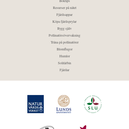
Boktips
Resurser på nätet
Fjärilsappar
Köpa fjärilsprylar
Bygg själv
Pollinatörsövervakning
Träna på pollinatörer
Blomflugor
Humlor
Solitärbin
Fjärilar