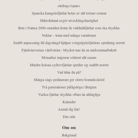
särdrag</span>
Spanska kamgräsfjärilar hotas av allt torrare somrar
Mikroklimat avgör utvecklingshastighet
Bete i Natura 2000-områden hotar de väddnätfjärilar som ska skyddas
Nektar – tema med många variationer
Snabb anpassning till dagslängd hjälper svingelgräsfjärilens spridning norrut
Fjärilslarvernas värdväxter– Mycket mer än en midsommarbukett
Monarker migrerar söderut allt senare
Mindre kräsna sydrovfjärilar sprider sig snabbt norrut
Vad tittar du på?
Många slags pollinerare ger större bomullsskörd
Två generationer påfågelöga i Belgien
Vackra fjärilar skyddas oftare än alldagliga
Kalender
Anmäl dig här!
Din sida
Om oss
Bakgrund