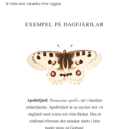
är resta mot varandra över ryggen.
EXEMPEL PÅ DAGFJÄRILAR
Apollofjäril
,
Parnassius apollo
, art i familjen
riddarfjärilar. Apollofjäril är en mycket stor vit
dagfjäril med svarta och röda fläckar. Den är
rödlistad eftersom den minskar starkt i hela
landet utom på Gotland.