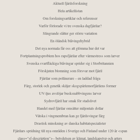
Aktuell fjärilsforskning
Hela artikellistan
Om forskningsartiklar och referenser
Varför förlorade vi tre svenska dagfjärilar?
Slingrande slåtter ger större variation
En öländsk blåvingehybrid
Det nya normala får oss att glömma hur det var
Fortplantningsproblem hos rapsfjärilar efter värmestress som larver
Svenska svartfläckiga blåvingar sprider sig i Storbritannien
Förskjuten blomning som försvar mot fjäril
Fjärilar som pollinerare – en laddad fråga
Färg, storlek och genetik skiljer skogspärlemorfjärilens former
UV-ljus avslöjar busksnabbvingens larver
Sydrovfjäril har smak för stadslivet
Handel med fjärilar omsätter miljontals dollar
Vätska i vingmembran kan ge fjärilsvingar färg
Drastisk minskning av danska habitatspecialister
Fjärilars spridning till nya områden i Sverige och Finland under 120 år <span
class="sf-description">– betydelsen av klimat, landskapstyp och arters