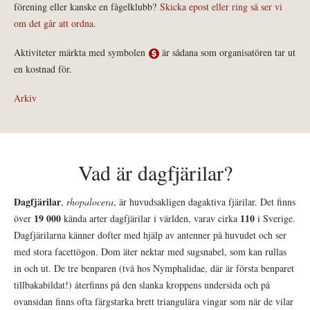
förening eller kanske en fågelklubb?
Skicka epost eller ring så ser vi
om det går att ordna.
Aktiviteter märkta med symbolen
är sådana som organisatören tar ut
en kostnad för.
Arkiv
Vad är dagfjärilar?
Dagfjärilar
,
rhopalocera
, är huvudsakligen dagaktiva fjärilar. Det finns
19 000
110
över
kända arter dagfjärilar i världen, varav cirka
i Sverige.
Dagfjärilarna känner dofter med hjälp av antenner på huvudet och ser
med stora facettögon. Dom äter nektar med sugsnabel, som kan rullas
in och ut. De tre benparen (två hos Nymphalidae, där är första benparet
tillbakabildat!) återfinns på den slanka kroppens undersida och på
ovansidan finns ofta färgstarka brett triangulära vingar som när de vilar