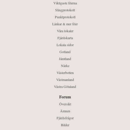
Viktigaste filerna
Slingprotokoll
Punktprotokoll
Länkar & mer filer
Våra lokaler
Fjärilskarta
Lokala sidor
Gotland
Jämtland
Närke
Västerbotten
Västmanland
Västra Götaland
Forum
Översikt
Ämnen
Fjärilsfrågor
Bilder