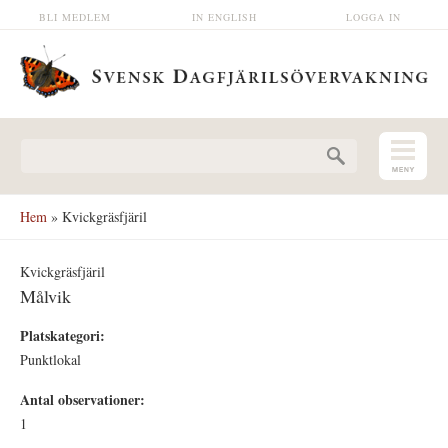
Hoppa till huvudinnehåll
BLI MEDLEM
IN ENGLISH
LOGGA IN
Sökformulär
Hem
» Kvickgräsfjäril
Kvickgräsfjäril
Målvik
Platskategori:
Punktlokal
Antal observationer:
1