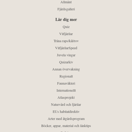
Allmänt
Fjärilsgalleri
Lär dig mer
Quiz
Vitfjärilar
Träna raps/kål/rov
VitfjärilarSpeed
Juvela vingar
Quizarkiv
Annan övervakning
Regionalt
Faunaväkteri
Internationellt
Atlasprojekt
Naturvård och fjärilar
EUs habitatdirektiv
Arter med åtgärdsprogram
Böcker, appar, material och länktips