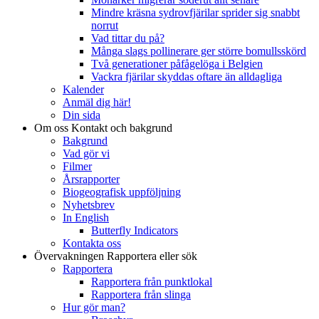
Mindre kräsna sydrovfjärilar sprider sig snabbt
norrut
Vad tittar du på?
Många slags pollinerare ger större bomullsskörd
Två generationer påfågelöga i Belgien
Vackra fjärilar skyddas oftare än alldagliga
Kalender
Anmäl dig här!
Din sida
Om oss
Kontakt och bakgrund
Bakgrund
Vad gör vi
Filmer
Årsrapporter
Biogeografisk uppföljning
Nyhetsbrev
In English
Butterfly Indicators
Kontakta oss
Övervakningen
Rapportera eller sök
Rapportera
Rapportera från punktlokal
Rapportera från slinga
Hur gör man?