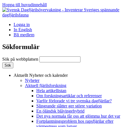
Hoppa till huvudinnehåll
Logga in
In English
Bli medlem
Sökformulär
Sök på webbplatsen
Aktuellt
Nyheter och kalender
Nyheter
Aktuell fjärilsforskning
Hela artikellistan
Om forskningsartiklar och referenser
Varför förlorade vi tre svenska dagfjärilar?
Slingrande slåtter ger större variation
En öländsk blåvingehybrid
Det nya normala får oss att glömma hur det var
Fortplantningsproblem hos rapsfjärilar efter
värmestress som larver