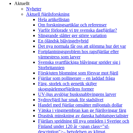
Aktuellt
Nyheter
Aktuell fjärilsforskning
Hela artikellistan
Om forskningsartiklar och referenser
Varför förlorade vi tre svenska dagfjärilar?
Slingrande slåtter ger större variation
En öländsk blåvingehybrid
Det nya normala får oss att glömma hur det var
Fortplantningsproblem hos rapsfjärilar efter
värmestress som larver
Svenska svartfläckiga blåvingar sprider sig i
Storbritannien
Förskjuten blomning som försvar mot fjäril
Fjärilar som pollinerare – en laddad fråga
Färg, storlek och genetik skiljer
skogspärlemorfjärilens former
UV-ljus avslöjar busksnabbvingens larver
Sydrovfjäril har smak för stadslivet
Handel med fjärilar omsätter miljontals dollar
Vätska i vingmembran kan ge fjärilsvingar färg
Drastisk minskning av danska habitatspecialister
Fjärilars spridning till nya områden i Sverige och
Finland under 120 år <span class="sf-
description">– betydelsen av klimat,