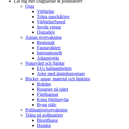
Lär dig mer
Dagfjärilar & pollinatörer
Quiz
Vitfjärilar
Träna raps/kål/rov
VitfjärilarSpeed
Juvela vingar
Quizarkiv
Annan övervakning
Regionalt
Faunaväkteri
Internationellt
Atlasprojekt
Naturvård och fjärilar
EUs habitatdirektiv
Arter med åtgärdsprogram
Böcker, appar, material och länktips
Boktips
Resurser på nätet
Fjärilsappar
Köpa fjärilsprylar
Bygg själv
Pollinatörsövervakning
Träna på pollinatörer
Blomflugor
Humlor