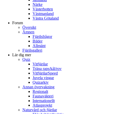
Närke
Västerbotten
Västmanland
Västra Götaland
Forum
Översikt
Ämnen
Fjärilsfrågor
Bilder
Allmänt
Fjärilsgalleri
Lär dig mer
Quiz
Vitfjärilar
Träna raps/kål/rov
VitfjärilarSpeed
Juvela vingar
Quizarkiv
Annan övervakning
Regionalt
Faunaväkteri
Internationellt
Atlasprojekt
Naturvård och fjärilar