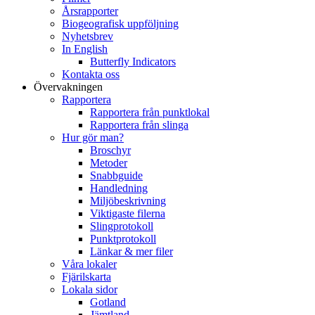
Årsrapporter
Biogeografisk uppföljning
Nyhetsbrev
In English
Butterfly Indicators
Kontakta oss
Övervakningen
Rapportera
Rapportera från punktlokal
Rapportera från slinga
Hur gör man?
Broschyr
Metoder
Snabbguide
Handledning
Miljöbeskrivning
Viktigaste filerna
Slingprotokoll
Punktprotokoll
Länkar & mer filer
Våra lokaler
Fjärilskarta
Lokala sidor
Gotland
Jämtland