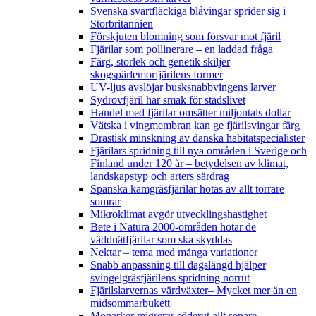
Svenska svartfläckiga blåvingar sprider sig i
Storbritannien
Förskjuten blomning som försvar mot fjäril
Fjärilar som pollinerare – en laddad fråga
Färg, storlek och genetik skiljer
skogspärlemorfjärilens former
UV-ljus avslöjar busksnabbvingens larver
Sydrovfjäril har smak för stadslivet
Handel med fjärilar omsätter miljontals dollar
Vätska i vingmembran kan ge fjärilsvingar färg
Drastisk minskning av danska habitatspecialister
Fjärilars spridning till nya områden i Sverige och
Finland under 120 år
– betydelsen av klimat,
landskapstyp och arters särdrag
Spanska kamgräsfjärilar hotas av allt torrare
somrar
Mikroklimat avgör utvecklingshastighet
Bete i Natura 2000-områden hotar de
väddnätfjärilar som ska skyddas
Nektar – tema med många variationer
Snabb anpassning till dagslängd hjälper
svingelgräsfjärilens spridning norrut
Fjärilslarvernas värdväxter– Mycket mer än en
midsommarbukett
Monarker migrerar söderut allt senare