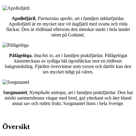
Apollofjäril
,
Parnassius apollo
, art i familjen riddarfjärilar.
Apollofjäril är en mycket stor vit dagfjäril med svarta och röda
fläckar. Den är rödlistad eftersom den minskar starkt i hela landet
utom på Gotland.
Påfågelöga
,
Inachis io
, art i familjen praktfjärilar. Påfågelögat
kännetecknas av tydliga blå ögonfläckar mot en rödbrun
bakgrundsfärg. Fjärilen övervintrar som vuxen och därför kan den
ses mycket tidigt på våren.
Sorgmantel
,
Nymphalis antiopa
, art i familjen praktfjärilar. Den har
mörkt sammetsbruna vingar med bred, gul ytterkant och äter bland
annat sav och rutten frukt. Sorgmantel finns i hela Sverige.
Översikt