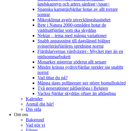
landskapstyp och arters särdrag</span>
Spanska kamgräsfjärilar hotas av allt torrare
somrar
Mikroklimat avgör utvecklingshastighet
Bete i Natura 2000-områden hotar de
väddnätfjärilar som ska skyddas
Nektar – tema med många variationer
Snabb anpassning till dagslängd hjälper
svingelgräsfjärilens spridning norrut
Fjärilslarvernas värdväxter– Mycket mer än en
midsommarbukett
Monarker migrerar söderut allt senare
Mindre kräsna sydrovfjärilar sprider sig snabbt
norrut
Vad tittar du på?
Många slags pollinerare ger större bomullsskörd
Två generationer påfågelöga i Belgien
Vackra fjärilar skyddas oftare än alldagliga
Kalender
Anmäl dig här!
Din sida
Om oss
Bakgrund
Vad gör vi
Filmer