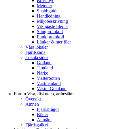
Broschyr
Metoder
Snabbguide
Handledning
Miljöbeskrivning
Viktigaste filerna
Slingprotokoll
Punktprotokoll
Länkar & mer filer
Våra lokaler
Fjärilskarta
Lokala sidor
Gotland
Jämtland
Närke
Västerbotten
Västmanland
Västra Götaland
Forum
Visa, diskutera, artbestäm
Översikt
Ämnen
Fjärilsfrågor
Bilder
Allmänt
Fjärilsgalleri