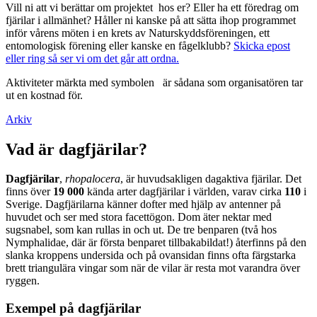
Vill ni att vi berättar om projektet hos er? Eller ha ett föredrag om
fjärilar i allmänhet? Håller ni kanske på att sätta ihop programmet
inför vårens möten i en krets av Naturskyddsföreningen, ett
entomologisk förening eller kanske en fågelklubb?
Skicka epost
eller ring så ser vi om det går att ordna.
Aktiviteter märkta med symbolen
är sådana som organisatören tar
ut en kostnad för.
Arkiv
Vad är dagfjärilar?
Dagfjärilar
,
rhopalocera
, är huvudsakligen dagaktiva fjärilar. Det
finns över
19 000
kända arter dagfjärilar i världen, varav cirka
110
i
Sverige. Dagfjärilarna känner dofter med hjälp av antenner på
huvudet och ser med stora facettögon. Dom äter nektar med
sugsnabel, som kan rullas in och ut. De tre benparen (två hos
Nymphalidae, där är första benparet tillbakabildat!) återfinns på den
slanka kroppens undersida och på ovansidan finns ofta färgstarka
brett triangulära vingar som när de vilar är resta mot varandra över
ryggen.
Exempel på dagfjärilar