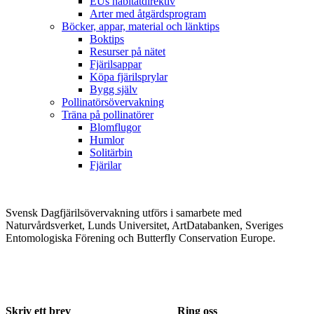
EUs habitatdirektiv
Arter med åtgärdsprogram
Böcker, appar, material och länktips
Boktips
Resurser på nätet
Fjärilsappar
Köpa fjärilsprylar
Bygg själv
Pollinatörsövervakning
Träna på pollinatörer
Blomflugor
Humlor
Solitärbin
Fjärilar
Svensk Dagfjärilsövervakning utförs i samarbete med
Naturvårdsverket, Lunds Universitet, ArtDatabanken, Sveriges
Entomologiska Förening och Butterfly Conservation Europe.
Skriv ett brev
Ring oss