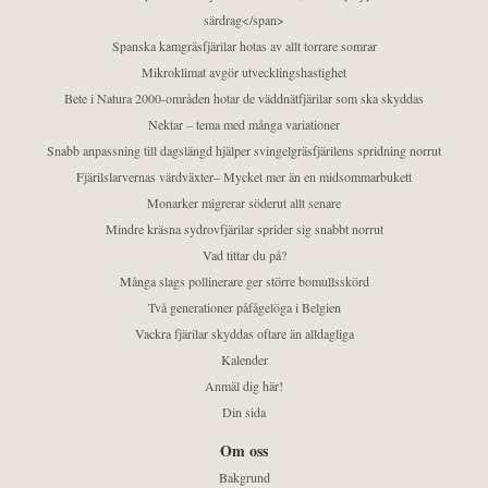
särdrag</span>
Spanska kamgräsfjärilar hotas av allt torrare somrar
Mikroklimat avgör utvecklingshastighet
Bete i Natura 2000-områden hotar de väddnätfjärilar som ska skyddas
Nektar – tema med många variationer
Snabb anpassning till dagslängd hjälper svingelgräsfjärilens spridning norrut
Fjärilslarvernas värdväxter– Mycket mer än en midsommarbukett
Monarker migrerar söderut allt senare
Mindre kräsna sydrovfjärilar sprider sig snabbt norrut
Vad tittar du på?
Många slags pollinerare ger större bomullsskörd
Två generationer påfågelöga i Belgien
Vackra fjärilar skyddas oftare än alldagliga
Kalender
Anmäl dig här!
Din sida
Om oss
Bakgrund