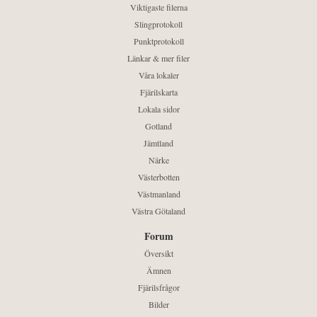
Viktigaste filerna
Slingprotokoll
Punktprotokoll
Länkar & mer filer
Våra lokaler
Fjärilskarta
Lokala sidor
Gotland
Jämtland
Närke
Västerbotten
Västmanland
Västra Götaland
Forum
Översikt
Ämnen
Fjärilsfrågor
Bilder