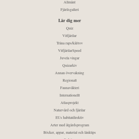
Allmänt
Fjärilsgalleri
Lär dig mer
Quiz
Vitfjärilar
Träna raps/kål/rov
VitfjärilarSpeed
Juvela vingar
Quizarkiv
Annan övervakning
Regionalt
Faunaväkteri
Internationellt
Atlasprojekt
Naturvård och fjärilar
EUs habitatdirektiv
Arter med åtgärdsprogram
Böcker, appar, material och länktips