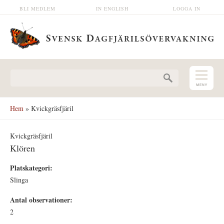
Hoppa till huvudinnehåll
BLI MEDLEM
IN ENGLISH
LOGGA IN
Sökformulär
Hem
» Kvickgräsfjäril
Kvickgräsfjäril
Klören
Platskategori:
Slinga
Antal observationer:
2