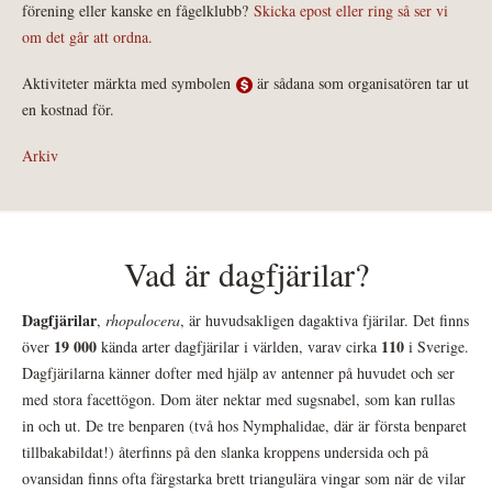
förening eller kanske en fågelklubb?
Skicka epost eller ring så ser vi
om det går att ordna.
Aktiviteter märkta med symbolen
är sådana som organisatören tar ut
en kostnad för.
Arkiv
Vad är dagfjärilar?
Dagfjärilar
,
rhopalocera
, är huvudsakligen dagaktiva fjärilar. Det finns
19 000
110
över
kända arter dagfjärilar i världen, varav cirka
i Sverige.
Dagfjärilarna känner dofter med hjälp av antenner på huvudet och ser
med stora facettögon. Dom äter nektar med sugsnabel, som kan rullas
in och ut. De tre benparen (två hos Nymphalidae, där är första benparet
tillbakabildat!) återfinns på den slanka kroppens undersida och på
ovansidan finns ofta färgstarka brett triangulära vingar som när de vilar