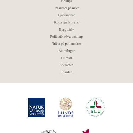
Boktips
Resurser på nätet
Fjärilsappar
Köpa fjärilsprylar
Bygg själv
Pollinatörsövervakning
Träna på pollinatörer
Blomflugor
Humlor
Solitärbin
Fjärilar