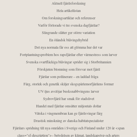
Aktuell fjärilsforskning
Hela artikellistan
Om forskningsartiklar och referenser
Varför förlorade vi tre svenska dagfjärilar?
Slingrande slåtter ger större variation
En öländsk blåvingehybrid
Det nya normala får oss att glömma hur det var
Fortplantningsproblem hos rapsfjärilar efter värmestress som larver
Svenska svartfläckiga blåvingar sprider sig i Storbritannien
Förskjuten blomning som försvar mot fjäril
Fjärilar som pollinerare – en laddad fråga
Färg, storlek och genetik skiljer skogspärlemorfjärilens former
UV-ljus avslöjar busksnabbvingens larver
Sydrovfjäril har smak för stadslivet
Handel med fjärilar omsätter miljontals dollar
Vätska i vingmembran kan ge fjärilsvingar färg
Drastisk minskning av danska habitatspecialister
Fjärilars spridning till nya områden i Sverige och Finland under 120 år <span
class="sf-description">– betydelsen av klimat, landskapstyp och arters