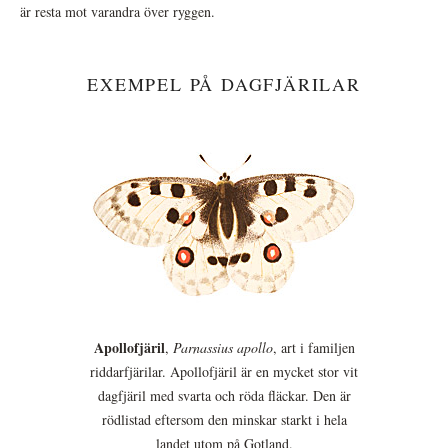
är resta mot varandra över ryggen.
EXEMPEL PÅ DAGFJÄRILAR
Apollofjäril
,
Parnassius apollo
, art i familjen
riddarfjärilar. Apollofjäril är en mycket stor vit
dagfjäril med svarta och röda fläckar. Den är
rödlistad eftersom den minskar starkt i hela
landet utom på Gotland.