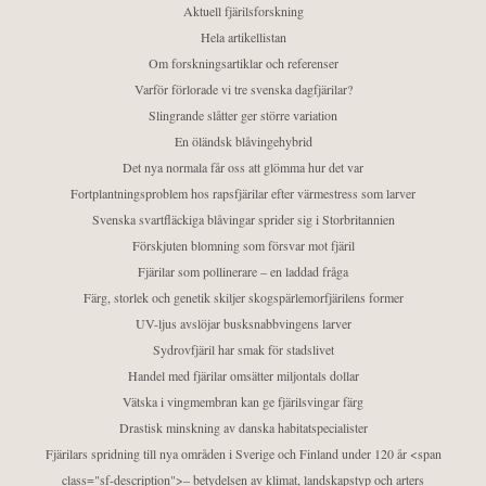
Aktuell fjärilsforskning
Hela artikellistan
Om forskningsartiklar och referenser
Varför förlorade vi tre svenska dagfjärilar?
Slingrande slåtter ger större variation
En öländsk blåvingehybrid
Det nya normala får oss att glömma hur det var
Fortplantningsproblem hos rapsfjärilar efter värmestress som larver
Svenska svartfläckiga blåvingar sprider sig i Storbritannien
Förskjuten blomning som försvar mot fjäril
Fjärilar som pollinerare – en laddad fråga
Färg, storlek och genetik skiljer skogspärlemorfjärilens former
UV-ljus avslöjar busksnabbvingens larver
Sydrovfjäril har smak för stadslivet
Handel med fjärilar omsätter miljontals dollar
Vätska i vingmembran kan ge fjärilsvingar färg
Drastisk minskning av danska habitatspecialister
Fjärilars spridning till nya områden i Sverige och Finland under 120 år <span
class="sf-description">– betydelsen av klimat, landskapstyp och arters