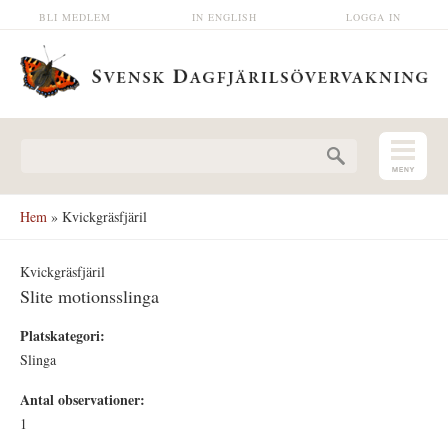
Hoppa till huvudinnehåll
BLI MEDLEM
IN ENGLISH
LOGGA IN
Sökformulär
Hem
» Kvickgräsfjäril
Kvickgräsfjäril
Slite motionsslinga
Platskategori:
Slinga
Antal observationer:
1