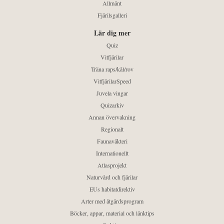
Allmänt
Fjärilsgalleri
Lär dig mer
Quiz
Vitfjärilar
Träna raps/kål/rov
VitfjärilarSpeed
Juvela vingar
Quizarkiv
Annan övervakning
Regionalt
Faunaväkteri
Internationellt
Atlasprojekt
Naturvård och fjärilar
EUs habitatdirektiv
Arter med åtgärdsprogram
Böcker, appar, material och länktips