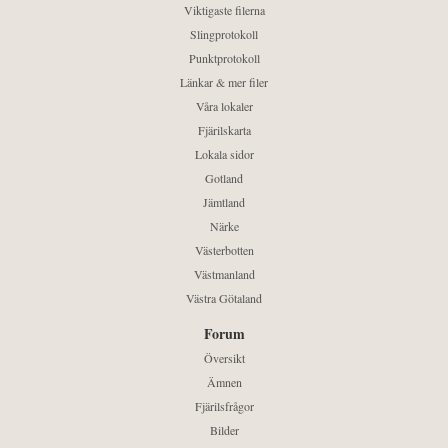
Viktigaste filerna
Slingprotokoll
Punktprotokoll
Länkar & mer filer
Våra lokaler
Fjärilskarta
Lokala sidor
Gotland
Jämtland
Närke
Västerbotten
Västmanland
Västra Götaland
Forum
Översikt
Ämnen
Fjärilsfrågor
Bilder