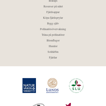
Boktips
Resurser på nätet
Fjärilsappar
Köpa fjärilsprylar
Bygg själv
Pollinatörsövervakning
Träna på pollinatörer
Blomflugor
Humlor
Solitärbin
Fjärilar