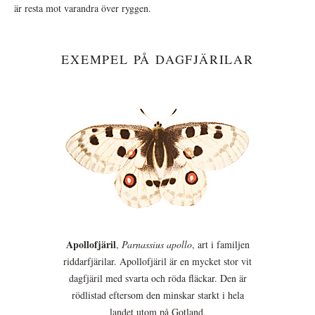
är resta mot varandra över ryggen.
EXEMPEL PÅ DAGFJÄRILAR
Apollofjäril
,
Parnassius apollo
, art i familjen
riddarfjärilar. Apollofjäril är en mycket stor vit
dagfjäril med svarta och röda fläckar. Den är
rödlistad eftersom den minskar starkt i hela
landet utom på Gotland.