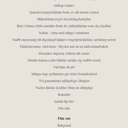
särdrag</span>
Spanska kamgräsfjärilar hotas av allt torrare somrar
Mikroklimat avgör utvecklingshastighet
Bete i Natura 2000-områden hotar de väddnätfjärilar som ska skyddas
Nektar – tema med många variationer
Snabb anpassning till dagslängd hjälper svingelgräsfjärilens spridning norrut
Fjärilslarvernas värdväxter– Mycket mer än en midsommarbukett
Monarker migrerar söderut allt senare
Mindre kräsna sydrovfjärilar sprider sig snabbt norrut
Vad tittar du på?
Många slags pollinerare ger större bomullsskörd
Två generationer påfågelöga i Belgien
Vackra fjärilar skyddas oftare än alldagliga
Kalender
Anmäl dig här!
Din sida
Om oss
Bakgrund