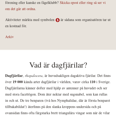
förening eller kanske en fågelklubb?
Skicka epost eller ring så ser vi
om det går att ordna.
Aktiviteter märkta med symbolen
är sådana som organisatören tar ut
en kostnad för.
Arkiv
Vad är dagfjärilar?
Dagfjärilar
,
rhopalocera
, är huvudsakligen dagaktiva fjärilar. Det finns
19 000
110
över
kända arter dagfjärilar i världen, varav cirka
i Sverige.
Dagfjärilarna känner dofter med hjälp av antenner på huvudet och ser
med stora facettögon. Dom äter nektar med sugsnabel, som kan rullas
in och ut. De tre benparen (två hos Nymphalidae, där är första benparet
tillbakabildat!) återfinns på den slanka kroppens undersida och på
ovansidan finns ofta färgstarka brett triangulära vingar som när de vilar