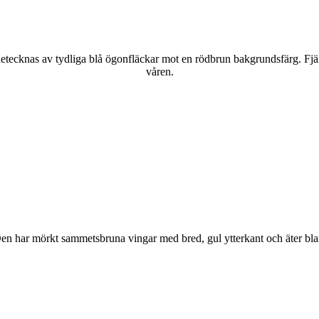
kännetecknas av tydliga blå ögonfläckar mot en rödbrun bakgrundsfärg. Fj
våren.
r. Den har mörkt sammetsbruna vingar med bred, gul ytterkant och äter bla