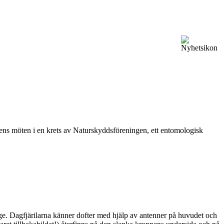
vårens möten i en krets av Naturskyddsföreningen, ett entomologisk
ge. Dagfjärilarna känner dofter med hjälp av antenner på huvudet och