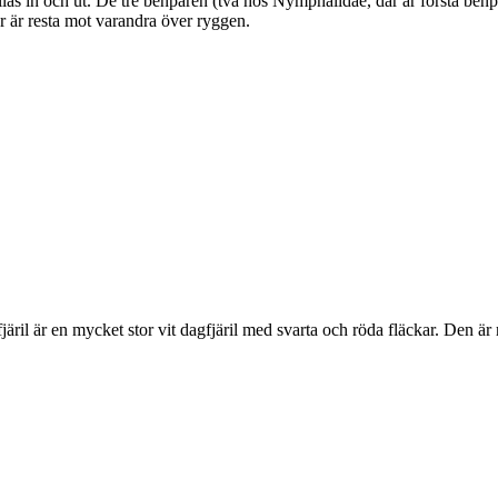
as in och ut. De tre benparen (två hos Nymphalidae, där är första benpa
ar är resta mot varandra över ryggen.
lofjäril är en mycket stor vit dagfjäril med svarta och röda fläckar. Den 