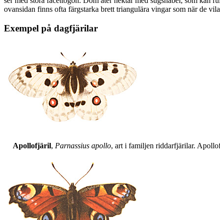
ser med stora facettögon. Dom äter nektar med sugsnabel, som kan rull
ovansidan finns ofta färgstarka brett triangulära vingar som när de vil
Exempel på dagfjärilar
Apollofjäril
,
Parnassius apollo
, art i familjen riddarfjärilar. Apol