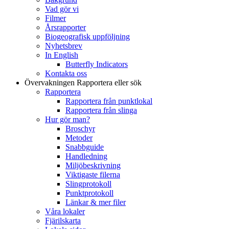
Vad gör vi
Filmer
Årsrapporter
Biogeografisk uppföljning
Nyhetsbrev
In English
Butterfly Indicators
Kontakta oss
Övervakningen
Rapportera eller sök
Rapportera
Rapportera från punktlokal
Rapportera från slinga
Hur gör man?
Broschyr
Metoder
Snabbguide
Handledning
Miljöbeskrivning
Viktigaste filerna
Slingprotokoll
Punktprotokoll
Länkar & mer filer
Våra lokaler
Fjärilskarta