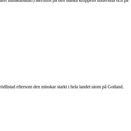
ret tillbakabildat!) återfinns på den slanka kroppens undersida och på
är rödlistad eftersom den minskar starkt i hela landet utom på Gotland.