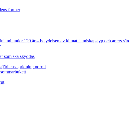
ilens former
 Finland under 120 år
– betydelsen av klimat, landskapstyp och arters sär
r
lar som ska skyddas
fjärilens spridning norrut
idsommarbukett
rut