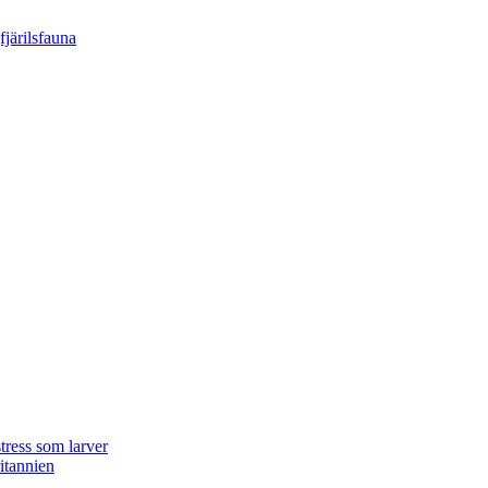
tress som larver
ritannien