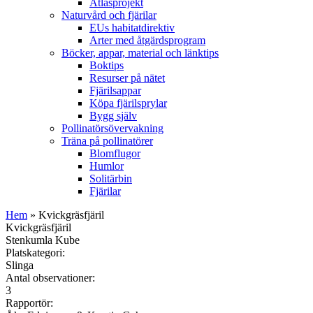
Atlasprojekt
Naturvård och fjärilar
EUs habitatdirektiv
Arter med åtgärdsprogram
Böcker, appar, material och länktips
Boktips
Resurser på nätet
Fjärilsappar
Köpa fjärilsprylar
Bygg själv
Pollinatörsövervakning
Träna på pollinatörer
Blomflugor
Humlor
Solitärbin
Fjärilar
Hem
» Kvickgräsfjäril
Kvickgräsfjäril
Stenkumla Kube
Platskategori:
Slinga
Antal observationer:
3
Rapportör: