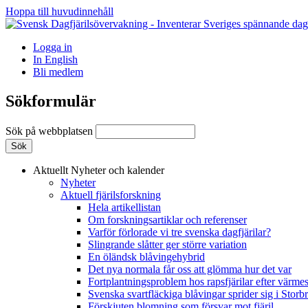
Hoppa till huvudinnehåll
Logga in
In English
Bli medlem
Sökformulär
Sök på webbplatsen
Aktuellt
Nyheter och kalender
Nyheter
Aktuell fjärilsforskning
Hela artikellistan
Om forskningsartiklar och referenser
Varför förlorade vi tre svenska dagfjärilar?
Slingrande slåtter ger större variation
En öländsk blåvingehybrid
Det nya normala får oss att glömma hur det var
Fortplantningsproblem hos rapsfjärilar efter värmes
Svenska svartfläckiga blåvingar sprider sig i Storb
Förskjuten blomning som försvar mot fjäril