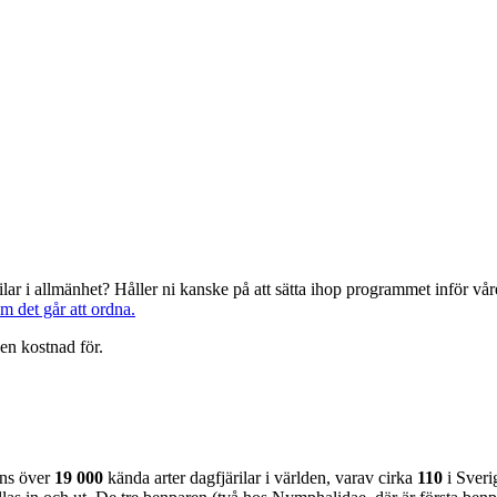
järilar i allmänhet? Håller ni kanske på att sätta ihop programmet inför 
om det går att ordna.
en kostnad för.
nns över
19 000
kända arter dagfjärilar i världen, varav cirka
110
i Sveri