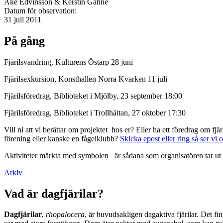
Åke Edvinsson & Kerstin Gahne
Datum för observation:
31 juli 2011
På gång
Fjärilsvandring, Kulturens Östarp 28 juni
Fjärilsexkursion, Konsthallen Norra Kvarken 11 juli
Fjärilsföredrag, Biblioteket i Mjölby, 23 september 18:00
Fjärilsföredrag, Biblioteket i Trollhättan, 27 oktober 17:30
Vill ni att vi berättar om projektet hos er? Eller ha ett föredrag om f
förening eller kanske en fågelklubb?
Skicka epost eller ring så ser vi 
Aktiviteter märkta med symbolen
är sådana som organisatören tar ut 
Arkiv
Vad är dagfjärilar?
Dagfjärilar
,
rhopalocera
, är huvudsakligen dagaktiva fjärilar. Det fi