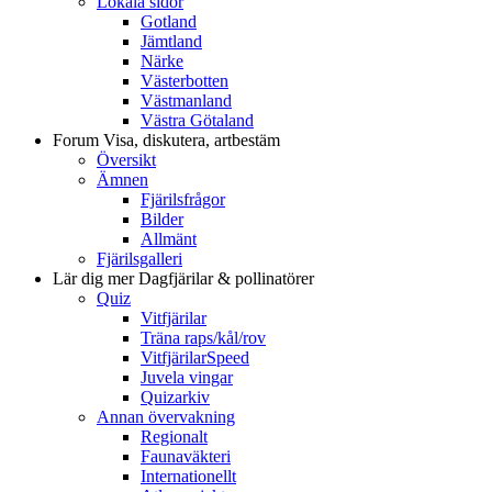
Lokala sidor
Gotland
Jämtland
Närke
Västerbotten
Västmanland
Västra Götaland
Forum
Visa, diskutera, artbestäm
Översikt
Ämnen
Fjärilsfrågor
Bilder
Allmänt
Fjärilsgalleri
Lär dig mer
Dagfjärilar & pollinatörer
Quiz
Vitfjärilar
Träna raps/kål/rov
VitfjärilarSpeed
Juvela vingar
Quizarkiv
Annan övervakning
Regionalt
Faunaväkteri
Internationellt