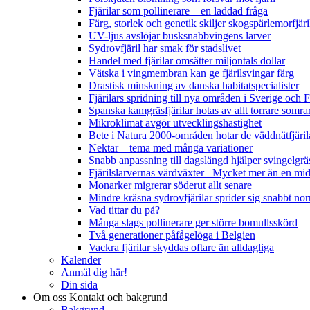
Fjärilar som pollinerare – en laddad fråga
Färg, storlek och genetik skiljer skogspärlemorfjär
UV-ljus avslöjar busksnabbvingens larver
Sydrovfjäril har smak för stadslivet
Handel med fjärilar omsätter miljontals dollar
Vätska i vingmembran kan ge fjärilsvingar färg
Drastisk minskning av danska habitatspecialister
Fjärilars spridning till nya områden i Sverige och
Spanska kamgräsfjärilar hotas av allt torrare somra
Mikroklimat avgör utvecklingshastighet
Bete i Natura 2000-områden hotar de väddnätfjäri
Nektar – tema med många variationer
Snabb anpassning till dagslängd hjälper svingelgräs
Fjärilslarvernas värdväxter– Mycket mer än en m
Monarker migrerar söderut allt senare
Mindre kräsna sydrovfjärilar sprider sig snabbt nor
Vad tittar du på?
Många slags pollinerare ger större bomullsskörd
Två generationer påfågelöga i Belgien
Vackra fjärilar skyddas oftare än alldagliga
Kalender
Anmäl dig här!
Din sida
Om oss
Kontakt och bakgrund
Bakgrund