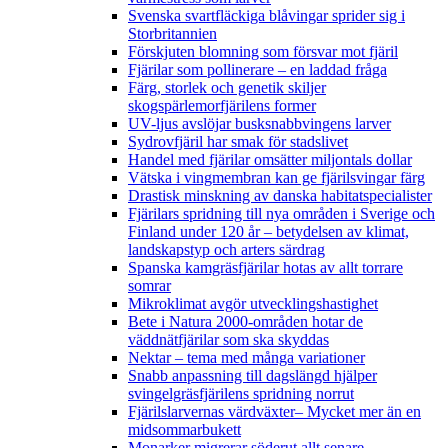
Svenska svartfläckiga blåvingar sprider sig i
Storbritannien
Förskjuten blomning som försvar mot fjäril
Fjärilar som pollinerare – en laddad fråga
Färg, storlek och genetik skiljer
skogspärlemorfjärilens former
UV-ljus avslöjar busksnabbvingens larver
Sydrovfjäril har smak för stadslivet
Handel med fjärilar omsätter miljontals dollar
Vätska i vingmembran kan ge fjärilsvingar färg
Drastisk minskning av danska habitatspecialister
Fjärilars spridning till nya områden i Sverige och
Finland under 120 år
– betydelsen av klimat,
landskapstyp och arters särdrag
Spanska kamgräsfjärilar hotas av allt torrare
somrar
Mikroklimat avgör utvecklingshastighet
Bete i Natura 2000-områden hotar de
väddnätfjärilar som ska skyddas
Nektar – tema med många variationer
Snabb anpassning till dagslängd hjälper
svingelgräsfjärilens spridning norrut
Fjärilslarvernas värdväxter– Mycket mer än en
midsommarbukett
Monarker migrerar söderut allt senare