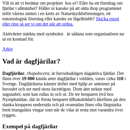
Vill ni att vi berättar om projektet hos er? Eller ha ett föredrag om
fjärilar i allmänhet? Håller ni kanske på att sätta ihop programmet
inför vårens möten i en krets av Naturskyddsföreningen, ett
entomologisk förening eller kanske en fågelklubb?
Skicka epost
eller ring så ser vi om det går att ordna.
Aktiviteter märkta med symbolen
är sådana som organisatören tar
ut en kostnad för.
Arkiv
Vad är dagfjärilar?
Dagfjärilar
,
rhopalocera
, är huvudsakligen dagaktiva fjärilar. Det
finns över
19 000
kända arter dagfjärilar i världen, varav cirka
110
i
Sverige. Dagfjärilarna känner dofter med hjälp av antenner på
huvudet och ser med stora facettögon. Dom äter nektar med
sugsnabel, som kan rullas in och ut. De tre benparen (två hos
Nymphalidae, där är första benparet tillbakabildat!) återfinns på den
slanka kroppens undersida och på ovansidan finns ofta färgstarka
brett triangulära vingar som när de vilar är resta mot varandra över
ryggen.
Exempel på dagfjärilar