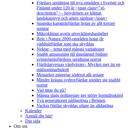
Fjärilars spridning till nya områden i Sverige och
Finland under 120 år <span class="sf-
description">– betydelsen av klimat,
landskapstyp och arters särdrag</span>
Spanska kamgräsfjärilar hotas av allt torrare
somrar
Mikroklimat avgör utvecklingshastighet
Bete i Natura 2000-områden hotar de
väddnätfjärilar som ska skyddas
Nektar – tema med många variationer
Snabb anpassning till dagslängd hjälper
svingelgräsfjärilens spridning norrut
Fjärilslarvernas värdväxter– Mycket mer än en
midsommarbukett
Monarker migrerar söderut allt senare
Mindre kräsna sydrovfjärilar sprider sig snabbt
norrut
Vad tittar du på?
Många slags pollinerare ger större bomullsskörd
Två generationer påfågelöga i Belgien
Vackra fjärilar skyddas oftare än alldagliga
Kalender
Anmäl dig här!
Din sida
Om oss