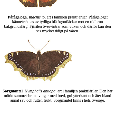
Påfågelöga
,
Inachis io
, art i familjen praktfjärilar. Påfågelögat
kännetecknas av tydliga blå ögonfläckar mot en rödbrun
bakgrundsfärg. Fjärilen övervintrar som vuxen och därför kan den
ses mycket tidigt på våren.
Sorgmantel
,
Nymphalis antiopa
, art i familjen praktfjärilar. Den har
mörkt sammetsbruna vingar med bred, gul ytterkant och äter bland
annat sav och rutten frukt. Sorgmantel finns i hela Sverige.