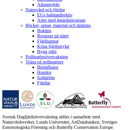
Atlasprojekt
Naturvård och fjärilar
EUs habitatdirektiv
Arter med åtgärdsprogram
Böcker, appar, material och länktips
Boktips
Resurser på nätet
Fjärilsappar
Köpa fjärilsprylar
Bygg själv
Pollinatörsövervakning
Träna på pollinatörer
Blomflugor
Humlor
Solitärbin
Fjärilar
Svensk Dagfjärilsövervakning utförs i samarbete med
Naturvårdsverket, Lunds Universitet, ArtDatabanken, Sveriges
Entomologiska Förening och Butterfly Conservation Europe.