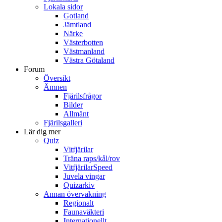
Lokala sidor
Gotland
Jämtland
Närke
Västerbotten
Västmanland
Västra Götaland
Forum
Översikt
Ämnen
Fjärilsfrågor
Bilder
Allmänt
Fjärilsgalleri
Lär dig mer
Quiz
Vitfjärilar
Träna raps/kål/rov
VitfjärilarSpeed
Juvela vingar
Quizarkiv
Annan övervakning
Regionalt
Faunaväkteri
Internationellt