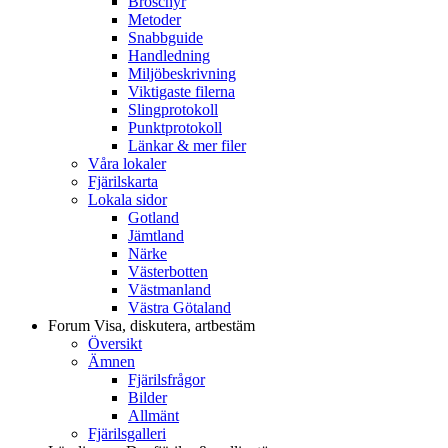
Broschyr
Metoder
Snabbguide
Handledning
Miljöbeskrivning
Viktigaste filerna
Slingprotokoll
Punktprotokoll
Länkar & mer filer
Våra lokaler
Fjärilskarta
Lokala sidor
Gotland
Jämtland
Närke
Västerbotten
Västmanland
Västra Götaland
Forum
Visa, diskutera, artbestäm
Översikt
Ämnen
Fjärilsfrågor
Bilder
Allmänt
Fjärilsgalleri