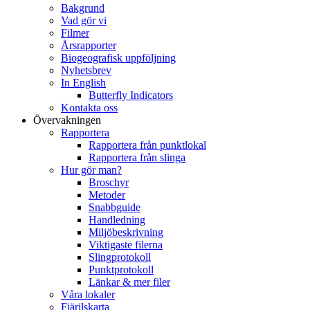
Bakgrund
Vad gör vi
Filmer
Årsrapporter
Biogeografisk uppföljning
Nyhetsbrev
In English
Butterfly Indicators
Kontakta oss
Övervakningen
Rapportera
Rapportera från punktlokal
Rapportera från slinga
Hur gör man?
Broschyr
Metoder
Snabbguide
Handledning
Miljöbeskrivning
Viktigaste filerna
Slingprotokoll
Punktprotokoll
Länkar & mer filer
Våra lokaler
Fjärilskarta