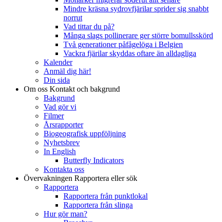
Mindre kräsna sydrovfjärilar sprider sig snabbt
norrut
Vad tittar du på?
Många slags pollinerare ger större bomullsskörd
Två generationer påfågelöga i Belgien
Vackra fjärilar skyddas oftare än alldagliga
Kalender
Anmäl dig här!
Din sida
Om oss
Kontakt och bakgrund
Bakgrund
Vad gör vi
Filmer
Årsrapporter
Biogeografisk uppföljning
Nyhetsbrev
In English
Butterfly Indicators
Kontakta oss
Övervakningen
Rapportera eller sök
Rapportera
Rapportera från punktlokal
Rapportera från slinga
Hur gör man?