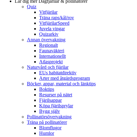
Lär dig mer
Dagfjärilar & pollinatörer
Quiz
Vitfjärilar
Träna raps/kål/rov
VitfjärilarSpeed
Juvela vingar
Quizarkiv
Annan övervakning
Regionalt
Faunaväkteri
Internationellt
Atlasprojekt
Naturvård och fjärilar
EUs habitatdirektiv
Arter med åtgärdsprogram
Böcker, appar, material och länktips
Boktips
Resurser på nätet
Fjärilsappar
Köpa fjärilsprylar
Bygg själv
Pollinatörsövervakning
Träna på pollinatörer
Blomflugor
Humlor