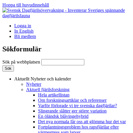
Hoppa till huvudinnehåll
Logga in
In English
Bli medlem
Sökformulär
Sök på webbplatsen
Aktuellt
Nyheter och kalender
Nyheter
Aktuell fjärilsforskning
Hela artikellistan
Om forskningsartiklar och referenser
Varför förlorade vi tre svenska dagfjärilar?
Slingrande slåtter ger större variation
En öländsk blåvingehybrid
Det nya normala får oss att glömma hur det var
Fortplantningsproblem hos rapsfjärilar efter
värmestress som larver