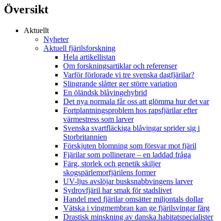
Översikt
Aktuellt
Nyheter
Aktuell fjärilsforskning
Hela artikellistan
Om forskningsartiklar och referenser
Varför förlorade vi tre svenska dagfjärilar?
Slingrande slåtter ger större variation
En öländsk blåvingehybrid
Det nya normala får oss att glömma hur det var
Fortplantningsproblem hos rapsfjärilar efter
värmestress som larver
Svenska svartfläckiga blåvingar sprider sig i
Storbritannien
Förskjuten blomning som försvar mot fjäril
Fjärilar som pollinerare – en laddad fråga
Färg, storlek och genetik skiljer
skogspärlemorfjärilens former
UV-ljus avslöjar busksnabbvingens larver
Sydrovfjäril har smak för stadslivet
Handel med fjärilar omsätter miljontals dollar
Vätska i vingmembran kan ge fjärilsvingar färg
Drastisk minskning av danska habitatspecialister