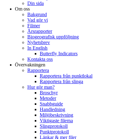
Din sida
Om oss
Bakgrund
Vad gör vi
Filmer
Årsrapporter
Biogeografisk uppföljning
Nyhetsbrev
In English
Butterfly Indicators
Kontakta oss
Övervakningen
Rapportera
Rapportera från punktlokal
Rapportera från slinga
Hur gör man?
Broschyr
Metoder
Snabbguide
Handledning
Miljöbeskrivning
Viktigaste filerna
Slingprotokoll
Punktprotokoll
Länkar & mer filer