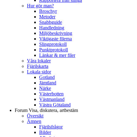
Rapportera från slinga
Hur gör man?
Broschyr
Metoder
Snabbguide
Handledning
Miljöbeskrivning
Viktigaste filerna
Slingprotokoll
Punktprotokoll
Länkar & mer filer
Våra lokaler
Fjärilskarta
Lokala sidor
Gotland
Jämtland
Närke
Västerbotten
Västmanland
Västra Götaland
Forum
Visa, diskutera, artbestäm
Översikt
Ämnen
Fjärilsfrågor
Bilder