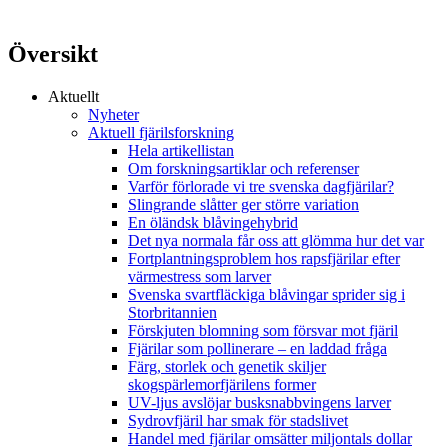
Översikt
Aktuellt
Nyheter
Aktuell fjärilsforskning
Hela artikellistan
Om forskningsartiklar och referenser
Varför förlorade vi tre svenska dagfjärilar?
Slingrande slåtter ger större variation
En öländsk blåvingehybrid
Det nya normala får oss att glömma hur det var
Fortplantningsproblem hos rapsfjärilar efter
värmestress som larver
Svenska svartfläckiga blåvingar sprider sig i
Storbritannien
Förskjuten blomning som försvar mot fjäril
Fjärilar som pollinerare – en laddad fråga
Färg, storlek och genetik skiljer
skogspärlemorfjärilens former
UV-ljus avslöjar busksnabbvingens larver
Sydrovfjäril har smak för stadslivet
Handel med fjärilar omsätter miljontals dollar