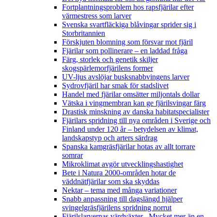
Fortplantningsproblem hos rapsfjärilar efter
värmestress som larver
Svenska svartfläckiga blåvingar sprider sig i
Storbritannien
Förskjuten blomning som försvar mot fjäril
Fjärilar som pollinerare – en laddad fråga
Färg, storlek och genetik skiljer
skogspärlemorfjärilens former
UV-ljus avslöjar busksnabbvingens larver
Sydrovfjäril har smak för stadslivet
Handel med fjärilar omsätter miljontals dollar
Vätska i vingmembran kan ge fjärilsvingar färg
Drastisk minskning av danska habitatspecialister
Fjärilars spridning till nya områden i Sverige och
Finland under 120 år
– betydelsen av klimat,
landskapstyp och arters särdrag
Spanska kamgräsfjärilar hotas av allt torrare
somrar
Mikroklimat avgör utvecklingshastighet
Bete i Natura 2000-områden hotar de
väddnätfjärilar som ska skyddas
Nektar – tema med många variationer
Snabb anpassning till dagslängd hjälper
svingelgräsfjärilens spridning norrut
Fjärilslarvernas värdväxter– Mycket mer än en