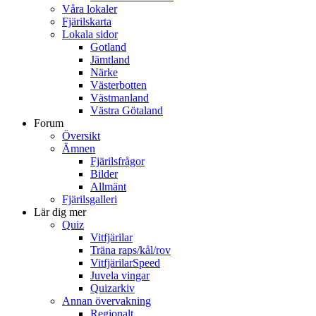
Våra lokaler
Fjärilskarta
Lokala sidor
Gotland
Jämtland
Närke
Västerbotten
Västmanland
Västra Götaland
Forum
Översikt
Ämnen
Fjärilsfrågor
Bilder
Allmänt
Fjärilsgalleri
Lär dig mer
Quiz
Vitfjärilar
Träna raps/kål/rov
VitfjärilarSpeed
Juvela vingar
Quizarkiv
Annan övervakning
Regionalt