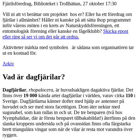
Fjärilsföredrag, Biblioteket i Trollhättan, 27 oktober 17:30
Vill ni att vi berättar om projektet hos er? Eller ha ett föredrag om
fjärilar i allmänhet? Håller ni kanske på att sätta ihop programmet
inför vårens möten i en krets av Naturskyddsföreningen, ett
entomologisk förening eller kanske en fågelklubb?
Skicka epost
eller ring så ser vi om det går att ordna.
Aktiviteter märkta med symbolen
är sådana som organisatören tar
ut en kostnad för.
Arkiv
Vad är dagfjärilar?
Dagfjärilar
,
rhopalocera
, är huvudsakligen dagaktiva fjärilar. Det
finns över
19 000
kända arter dagfjärilar i världen, varav cirka
110
i
Sverige. Dagfjärilarna känner dofter med hjälp av antenner på
huvudet och ser med stora facettögon. Dom äter nektar med
sugsnabel, som kan rullas in och ut. De tre benparen (två hos
Nymphalidae, där är första benparet tillbakabildat!) återfinns på den
slanka kroppens undersida och på ovansidan finns ofta färgstarka
brett triangulära vingar som när de vilar är resta mot varandra över
ryggen.