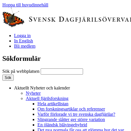
Hoppa till huvudinnehåll
Logga in
In English
Bli medlem
Sökformulär
Sök på webbplatsen
Aktuellt
Nyheter och kalender
Nyheter
Aktuell fjärilsforskning
Hela artikellistan
Om forskningsartiklar och referenser
Varför förlorade vi tre svenska dagfjärilar?
Slingrande slåtter ger större variation
En öländsk blåvingehybrid
Det nya normala får oss att glömma hur det var