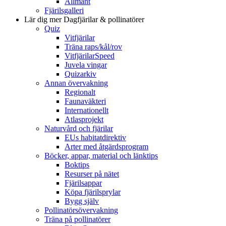
Allmänt
Fjärilsgalleri
Lär dig mer
Dagfjärilar & pollinatörer
Quiz
Vitfjärilar
Träna raps/kål/rov
VitfjärilarSpeed
Juvela vingar
Quizarkiv
Annan övervakning
Regionalt
Faunaväkteri
Internationellt
Atlasprojekt
Naturvård och fjärilar
EUs habitatdirektiv
Arter med åtgärdsprogram
Böcker, appar, material och länktips
Boktips
Resurser på nätet
Fjärilsappar
Köpa fjärilsprylar
Bygg själv
Pollinatörsövervakning
Träna på pollinatörer