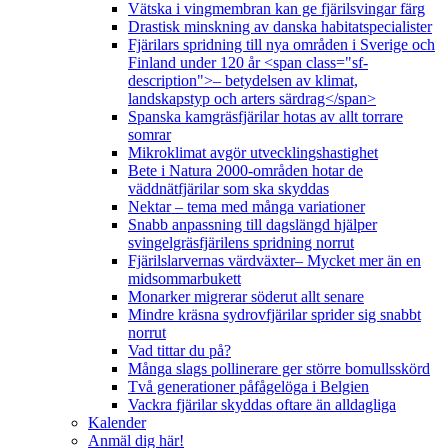
Vätska i vingmembran kan ge fjärilsvingar färg
Drastisk minskning av danska habitatspecialister
Fjärilars spridning till nya områden i Sverige och
Finland under 120 år <span class="sf-
description">– betydelsen av klimat,
landskapstyp och arters särdrag</span>
Spanska kamgräsfjärilar hotas av allt torrare
somrar
Mikroklimat avgör utvecklingshastighet
Bete i Natura 2000-områden hotar de
väddnätfjärilar som ska skyddas
Nektar – tema med många variationer
Snabb anpassning till dagslängd hjälper
svingelgräsfjärilens spridning norrut
Fjärilslarvernas värdväxter– Mycket mer än en
midsommarbukett
Monarker migrerar söderut allt senare
Mindre kräsna sydrovfjärilar sprider sig snabbt
norrut
Vad tittar du på?
Många slags pollinerare ger större bomullsskörd
Två generationer påfågelöga i Belgien
Vackra fjärilar skyddas oftare än alldagliga
Kalender
Anmäl dig här!