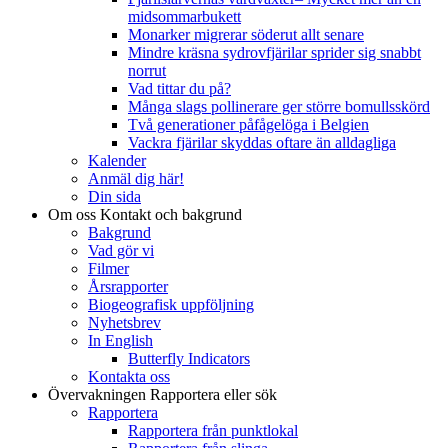
midsommarbukett
Monarker migrerar söderut allt senare
Mindre kräsna sydrovfjärilar sprider sig snabbt
norrut
Vad tittar du på?
Många slags pollinerare ger större bomullsskörd
Två generationer påfågelöga i Belgien
Vackra fjärilar skyddas oftare än alldagliga
Kalender
Anmäl dig här!
Din sida
Om oss
Kontakt och bakgrund
Bakgrund
Vad gör vi
Filmer
Årsrapporter
Biogeografisk uppföljning
Nyhetsbrev
In English
Butterfly Indicators
Kontakta oss
Övervakningen
Rapportera eller sök
Rapportera
Rapportera från punktlokal