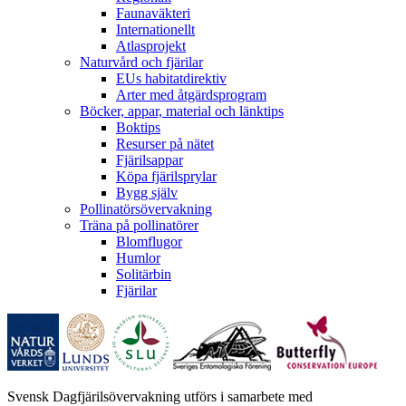
Faunaväkteri
Internationellt
Atlasprojekt
Naturvård och fjärilar
EUs habitatdirektiv
Arter med åtgärdsprogram
Böcker, appar, material och länktips
Boktips
Resurser på nätet
Fjärilsappar
Köpa fjärilsprylar
Bygg själv
Pollinatörsövervakning
Träna på pollinatörer
Blomflugor
Humlor
Solitärbin
Fjärilar
Svensk Dagfjärilsövervakning utförs i samarbete med