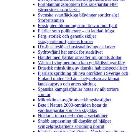
Fortplantningsproblem hos rapsfjärilar efter
värmestress som larver
Svenska svartfläckiga blåvingar sprider sig i
Storbritannien
Förskjuten blomning som försvar mot fjäril
Fjärilar som pollinerare – en laddad fråga
Färg, storlek och genetik skiljer
skogspärlemorfjärilens former
UV-ljus avslöjar busksnabbvingens larver
Sydrovfjäril har smak för stadslivet
Handel med fjärilar omsätter miljontals dollar
Vätska i vingmembran kan ge fjärilsvingar färg
Drastisk minskning av danska habitatspecialister
Fjärilars spridning till nya områden i Sverige och
Finland under 120 år
– betydelsen av klimat,
landskapstyp och arters särdrag
Spanska kamgräsfjärilar hotas av allt torrare
somrar
Mikroklimat avgör utvecklingshastighet
Bete i Natura 2000-områden hotar de
väddnätfjärilar som ska skyddas
Nektar – tema med många variationer
Snabb anpassning till dagslängd hjälper
svingelgräsfjärilens spridning norrut
Fjärilslarvernas värdväxter– Mycket mer än en