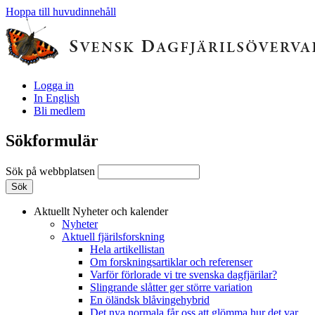
Hoppa till huvudinnehåll
Logga in
In English
Bli medlem
Sökformulär
Sök på webbplatsen
Aktuellt
Nyheter och kalender
Nyheter
Aktuell fjärilsforskning
Hela artikellistan
Om forskningsartiklar och referenser
Varför förlorade vi tre svenska dagfjärilar?
Slingrande slåtter ger större variation
En öländsk blåvingehybrid
Det nya normala får oss att glömma hur det var