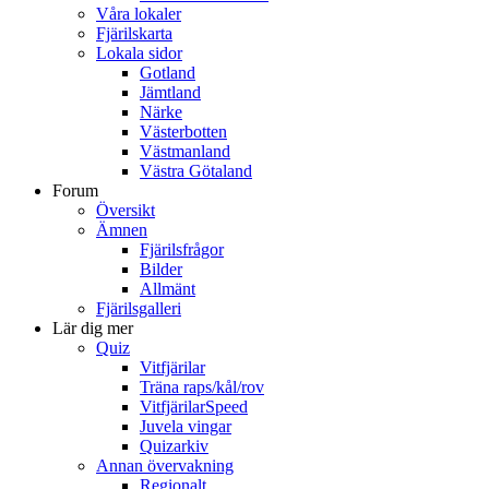
Våra lokaler
Fjärilskarta
Lokala sidor
Gotland
Jämtland
Närke
Västerbotten
Västmanland
Västra Götaland
Forum
Översikt
Ämnen
Fjärilsfrågor
Bilder
Allmänt
Fjärilsgalleri
Lär dig mer
Quiz
Vitfjärilar
Träna raps/kål/rov
VitfjärilarSpeed
Juvela vingar
Quizarkiv
Annan övervakning
Regionalt