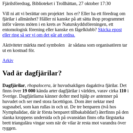
Fjärilsföredrag, Biblioteket i Trollhättan, 27 oktober 17:30
Vill ni att vi berättar om projektet hos er? Eller ha ett föredrag om
fjärilar i allmänhet? Håller ni kanske på att sätta ihop programmet
inför vårens möten i en krets av Naturskyddsföreningen, ett
entomologisk förening eller kanske en fågelklubb?
Skicka epost
eller ring så ser vi om det går att ordna.
Aktiviteter märkta med symbolen
är sådana som organisatören tar
ut en kostnad för.
Arkiv
Vad är dagfjärilar?
Dagfjärilar
,
rhopalocera
, är huvudsakligen dagaktiva fjärilar. Det
finns över
19 000
kända arter dagfjärilar i världen, varav cirka
110
i
Sverige. Dagfjärilarna känner dofter med hjälp av antenner på
huvudet och ser med stora facettögon. Dom äter nektar med
sugsnabel, som kan rullas in och ut. De tre benparen (två hos
Nymphalidae, där är första benparet tillbakabildat!) återfinns på den
slanka kroppens undersida och på ovansidan finns ofta färgstarka
brett triangulära vingar som när de vilar är resta mot varandra över
ryggen.