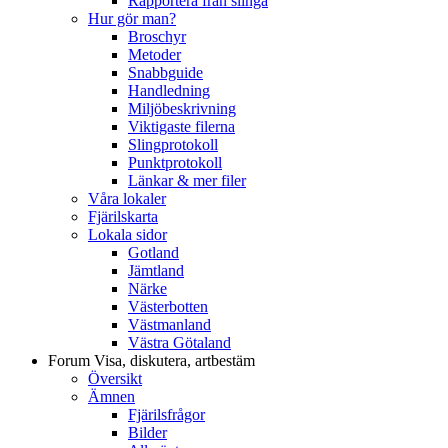
Rapportera från slinga
Hur gör man?
Broschyr
Metoder
Snabbguide
Handledning
Miljöbeskrivning
Viktigaste filerna
Slingprotokoll
Punktprotokoll
Länkar & mer filer
Våra lokaler
Fjärilskarta
Lokala sidor
Gotland
Jämtland
Närke
Västerbotten
Västmanland
Västra Götaland
Forum
Visa, diskutera, artbestäm
Översikt
Ämnen
Fjärilsfrågor
Bilder