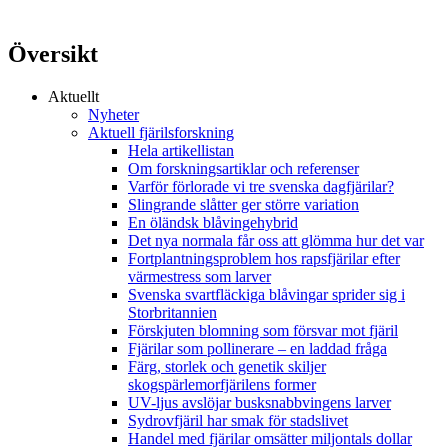
Översikt
Aktuellt
Nyheter
Aktuell fjärilsforskning
Hela artikellistan
Om forskningsartiklar och referenser
Varför förlorade vi tre svenska dagfjärilar?
Slingrande slåtter ger större variation
En öländsk blåvingehybrid
Det nya normala får oss att glömma hur det var
Fortplantningsproblem hos rapsfjärilar efter
värmestress som larver
Svenska svartfläckiga blåvingar sprider sig i
Storbritannien
Förskjuten blomning som försvar mot fjäril
Fjärilar som pollinerare – en laddad fråga
Färg, storlek och genetik skiljer
skogspärlemorfjärilens former
UV-ljus avslöjar busksnabbvingens larver
Sydrovfjäril har smak för stadslivet
Handel med fjärilar omsätter miljontals dollar