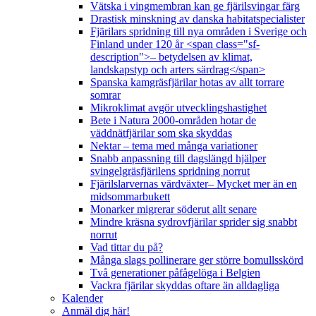
Vätska i vingmembran kan ge fjärilsvingar färg
Drastisk minskning av danska habitatspecialister
Fjärilars spridning till nya områden i Sverige och
Finland under 120 år <span class="sf-
description">– betydelsen av klimat,
landskapstyp och arters särdrag</span>
Spanska kamgräsfjärilar hotas av allt torrare
somrar
Mikroklimat avgör utvecklingshastighet
Bete i Natura 2000-områden hotar de
väddnätfjärilar som ska skyddas
Nektar – tema med många variationer
Snabb anpassning till dagslängd hjälper
svingelgräsfjärilens spridning norrut
Fjärilslarvernas värdväxter– Mycket mer än en
midsommarbukett
Monarker migrerar söderut allt senare
Mindre kräsna sydrovfjärilar sprider sig snabbt
norrut
Vad tittar du på?
Många slags pollinerare ger större bomullsskörd
Två generationer påfågelöga i Belgien
Vackra fjärilar skyddas oftare än alldagliga
Kalender
Anmäl dig här!