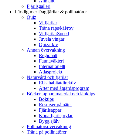
Allmänt
Fjärilsgalleri
Lär dig mer
Dagfjärilar & pollinatörer
Quiz
Vitfjärilar
Träna raps/kål/rov
VitfjärilarSpeed
Juvela vingar
Quizarkiv
Annan övervakning
Regionalt
Faunaväkteri
Internationellt
Atlasprojekt
Naturvård och fjärilar
EUs habitatdirektiv
Arter med åtgärdsprogram
Böcker, appar, material och länktips
Boktips
Resurser på nätet
Fjärilsappar
Köpa fjärilsprylar
Bygg själv
Pollinatörsövervakning
Träna på pollinatörer