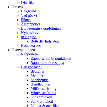
Din sida
Om oss
Bakgrund
Vad gör vi
Filmer
Årsrapporter
Biogeografisk uppföljning
Nyhetsbrev
In English
Butterfly Indicators
Kontakta oss
Övervakningen
Rapportera
Rapportera från punktlokal
Rapportera från slinga
Hur gör man?
Broschyr
Metoder
Snabbguide
Handledning
Miljöbeskrivning
Viktigaste filerna
Slingprotokoll
Punktprotokoll
Länkar & mer filer