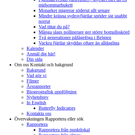
midsommarbukett
Monarker migrerar söderut allt senare
Mindre kräsna sydrovfjärilar sprider sig snabbt
norrut
Vad tittar du på?
Många slags pollinerare ger större bomullsskörd
Två generationer påfågelöga i Belgien
Vackra fjärilar skyddas oftare än alldagliga
Kalender
Anmäl dig här!
Din sida
Om oss
Kontakt och bakgrund
Bakgrund
Vad gör vi
Filmer
Årsrapporter
Biogeografisk uppföljning
Nyhetsbrev
In English
Butterfly Indicators
Kontakta oss
Övervakningen
Rapportera eller sök
Rapportera
Rapportera från punktlokal