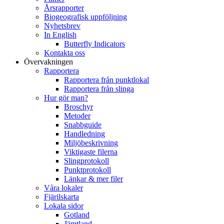
Årsrapporter
Biogeografisk uppföljning
Nyhetsbrev
In English
Butterfly Indicators
Kontakta oss
Övervakningen
Rapportera
Rapportera från punktlokal
Rapportera från slinga
Hur gör man?
Broschyr
Metoder
Snabbguide
Handledning
Miljöbeskrivning
Viktigaste filerna
Slingprotokoll
Punktprotokoll
Länkar & mer filer
Våra lokaler
Fjärilskarta
Lokala sidor
Gotland
Jämtland