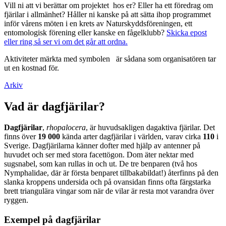
Vill ni att vi berättar om projektet hos er? Eller ha ett föredrag om
fjärilar i allmänhet? Håller ni kanske på att sätta ihop programmet
inför vårens möten i en krets av Naturskyddsföreningen, ett
entomologisk förening eller kanske en fågelklubb?
Skicka epost
eller ring så ser vi om det går att ordna.
Aktiviteter märkta med symbolen
är sådana som organisatören tar
ut en kostnad för.
Arkiv
Vad är dagfjärilar?
Dagfjärilar
,
rhopalocera
, är huvudsakligen dagaktiva fjärilar. Det
finns över
19 000
kända arter dagfjärilar i världen, varav cirka
110
i
Sverige. Dagfjärilarna känner dofter med hjälp av antenner på
huvudet och ser med stora facettögon. Dom äter nektar med
sugsnabel, som kan rullas in och ut. De tre benparen (två hos
Nymphalidae, där är första benparet tillbakabildat!) återfinns på den
slanka kroppens undersida och på ovansidan finns ofta färgstarka
brett triangulära vingar som när de vilar är resta mot varandra över
ryggen.
Exempel på dagfjärilar