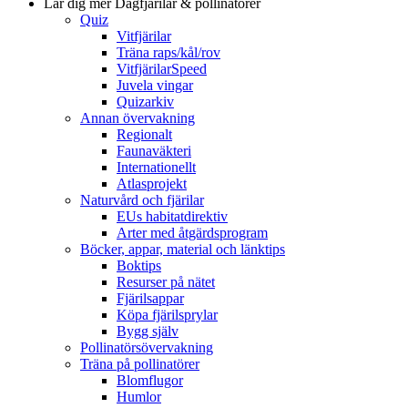
Lär dig mer
Dagfjärilar & pollinatörer
Quiz
Vitfjärilar
Träna raps/kål/rov
VitfjärilarSpeed
Juvela vingar
Quizarkiv
Annan övervakning
Regionalt
Faunaväkteri
Internationellt
Atlasprojekt
Naturvård och fjärilar
EUs habitatdirektiv
Arter med åtgärdsprogram
Böcker, appar, material och länktips
Boktips
Resurser på nätet
Fjärilsappar
Köpa fjärilsprylar
Bygg själv
Pollinatörsövervakning
Träna på pollinatörer
Blomflugor
Humlor