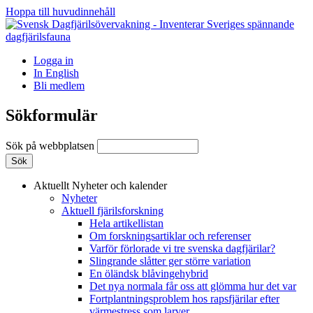
Hoppa till huvudinnehåll
Logga in
In English
Bli medlem
Sökformulär
Sök på webbplatsen
Aktuellt
Nyheter och kalender
Nyheter
Aktuell fjärilsforskning
Hela artikellistan
Om forskningsartiklar och referenser
Varför förlorade vi tre svenska dagfjärilar?
Slingrande slåtter ger större variation
En öländsk blåvingehybrid
Det nya normala får oss att glömma hur det var
Fortplantningsproblem hos rapsfjärilar efter
värmestress som larver