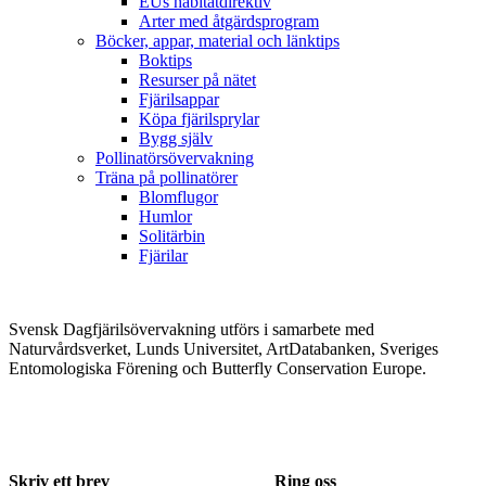
EUs habitatdirektiv
Arter med åtgärdsprogram
Böcker, appar, material och länktips
Boktips
Resurser på nätet
Fjärilsappar
Köpa fjärilsprylar
Bygg själv
Pollinatörsövervakning
Träna på pollinatörer
Blomflugor
Humlor
Solitärbin
Fjärilar
Svensk Dagfjärilsövervakning utförs i samarbete med
Naturvårdsverket, Lunds Universitet, ArtDatabanken, Sveriges
Entomologiska Förening och Butterfly Conservation Europe.
Skriv ett brev
Ring oss