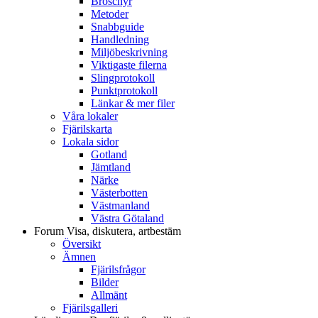
Broschyr
Metoder
Snabbguide
Handledning
Miljöbeskrivning
Viktigaste filerna
Slingprotokoll
Punktprotokoll
Länkar & mer filer
Våra lokaler
Fjärilskarta
Lokala sidor
Gotland
Jämtland
Närke
Västerbotten
Västmanland
Västra Götaland
Forum
Visa, diskutera, artbestäm
Översikt
Ämnen
Fjärilsfrågor
Bilder
Allmänt
Fjärilsgalleri