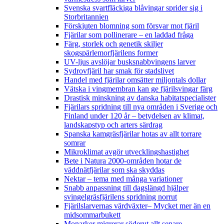
Svenska svartfläckiga blåvingar sprider sig i
Storbritannien
Förskjuten blomning som försvar mot fjäril
Fjärilar som pollinerare – en laddad fråga
Färg, storlek och genetik skiljer
skogspärlemorfjärilens former
UV-ljus avslöjar busksnabbvingens larver
Sydrovfjäril har smak för stadslivet
Handel med fjärilar omsätter miljontals dollar
Vätska i vingmembran kan ge fjärilsvingar färg
Drastisk minskning av danska habitatspecialister
Fjärilars spridning till nya områden i Sverige och
Finland under 120 år
– betydelsen av klimat,
landskapstyp och arters särdrag
Spanska kamgräsfjärilar hotas av allt torrare
somrar
Mikroklimat avgör utvecklingshastighet
Bete i Natura 2000-områden hotar de
väddnätfjärilar som ska skyddas
Nektar – tema med många variationer
Snabb anpassning till dagslängd hjälper
svingelgräsfjärilens spridning norrut
Fjärilslarvernas värdväxter– Mycket mer än en
midsommarbukett
Monarker migrerar söderut allt senare