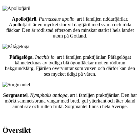
Apollofjäril
,
Parnassius apollo
, art i familjen riddarfjärilar.
Apollofjäril är en mycket stor vit dagfjäril med svarta och röda
fläckar. Den är rödlistad eftersom den minskar starkt i hela landet
utom på Gotland.
Påfågelöga
,
Inachis io
, art i familjen praktfjärilar. Påfågelögat
kännetecknas av tydliga blå ögonfläckar mot en rödbrun
bakgrundsfärg. Fjärilen övervintrar som vuxen och därför kan den
ses mycket tidigt på våren.
Sorgmantel
,
Nymphalis antiopa
, art i familjen praktfjärilar. Den har
mörkt sammetsbruna vingar med bred, gul ytterkant och äter bland
annat sav och rutten frukt. Sorgmantel finns i hela Sverige.
Översikt