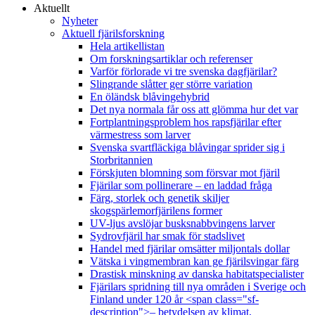
Aktuellt
Nyheter
Aktuell fjärilsforskning
Hela artikellistan
Om forskningsartiklar och referenser
Varför förlorade vi tre svenska dagfjärilar?
Slingrande slåtter ger större variation
En öländsk blåvingehybrid
Det nya normala får oss att glömma hur det var
Fortplantningsproblem hos rapsfjärilar efter
värmestress som larver
Svenska svartfläckiga blåvingar sprider sig i
Storbritannien
Förskjuten blomning som försvar mot fjäril
Fjärilar som pollinerare – en laddad fråga
Färg, storlek och genetik skiljer
skogspärlemorfjärilens former
UV-ljus avslöjar busksnabbvingens larver
Sydrovfjäril har smak för stadslivet
Handel med fjärilar omsätter miljontals dollar
Vätska i vingmembran kan ge fjärilsvingar färg
Drastisk minskning av danska habitatspecialister
Fjärilars spridning till nya områden i Sverige och
Finland under 120 år <span class="sf-
description">– betydelsen av klimat,