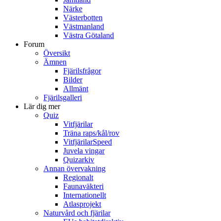
Närke
Västerbotten
Västmanland
Västra Götaland
Forum
Översikt
Ämnen
Fjärilsfrågor
Bilder
Allmänt
Fjärilsgalleri
Lär dig mer
Quiz
Vitfjärilar
Träna raps/kål/rov
VitfjärilarSpeed
Juvela vingar
Quizarkiv
Annan övervakning
Regionalt
Faunaväkteri
Internationellt
Atlasprojekt
Naturvård och fjärilar