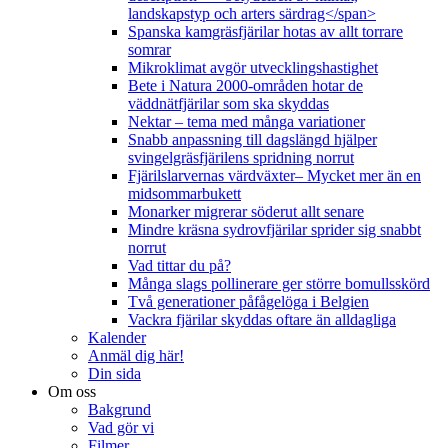
landskapstyp och arters särdrag</span>
Spanska kamgräsfjärilar hotas av allt torrare
somrar
Mikroklimat avgör utvecklingshastighet
Bete i Natura 2000-områden hotar de
väddnätfjärilar som ska skyddas
Nektar – tema med många variationer
Snabb anpassning till dagslängd hjälper
svingelgräsfjärilens spridning norrut
Fjärilslarvernas värdväxter– Mycket mer än en
midsommarbukett
Monarker migrerar söderut allt senare
Mindre kräsna sydrovfjärilar sprider sig snabbt
norrut
Vad tittar du på?
Många slags pollinerare ger större bomullsskörd
Två generationer påfågelöga i Belgien
Vackra fjärilar skyddas oftare än alldagliga
Kalender
Anmäl dig här!
Din sida
Om oss
Bakgrund
Vad gör vi
Filmer