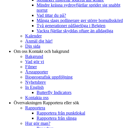
Mindre kräsna sydrovfjärilar sprider sig snabbt
norrut
Vad tittar du på?
Många slags pollinerare ger större bomullsskörd
Två generationer påfågelöga i Belgien
Vackra fjärilar skyddas oftare än alldagliga
Kalender
Anmäl dig här!
Din sida
Om oss
Kontakt och bakgrund
Bakgrund
Vad gör vi
Filmer
Årsrapporter
Biogeografisk uppföljning
Nyhetsbrev
In English
Butterfly Indicators
Kontakta oss
Övervakningen
Rapportera eller sök
Rapportera
Rapportera från punktlokal
Rapportera från slinga
Hur gör man?