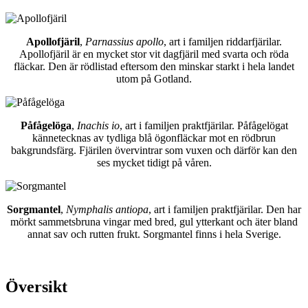
Apollofjäril
,
Parnassius apollo
, art i familjen riddarfjärilar.
Apollofjäril är en mycket stor vit dagfjäril med svarta och röda
fläckar. Den är rödlistad eftersom den minskar starkt i hela landet
utom på Gotland.
Påfågelöga
,
Inachis io
, art i familjen praktfjärilar. Påfågelögat
kännetecknas av tydliga blå ögonfläckar mot en rödbrun
bakgrundsfärg. Fjärilen övervintrar som vuxen och därför kan den
ses mycket tidigt på våren.
Sorgmantel
,
Nymphalis antiopa
, art i familjen praktfjärilar. Den har
mörkt sammetsbruna vingar med bred, gul ytterkant och äter bland
annat sav och rutten frukt. Sorgmantel finns i hela Sverige.
Översikt