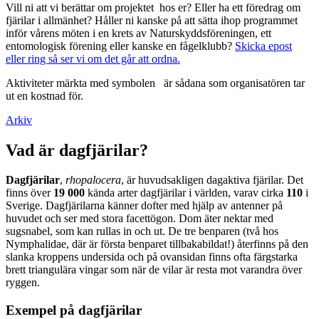
Vill ni att vi berättar om projektet hos er? Eller ha ett föredrag om
fjärilar i allmänhet? Håller ni kanske på att sätta ihop programmet
inför vårens möten i en krets av Naturskyddsföreningen, ett
entomologisk förening eller kanske en fågelklubb?
Skicka epost
eller ring så ser vi om det går att ordna.
Aktiviteter märkta med symbolen
är sådana som organisatören tar
ut en kostnad för.
Arkiv
Vad är dagfjärilar?
Dagfjärilar
,
rhopalocera
, är huvudsakligen dagaktiva fjärilar. Det
finns över
19 000
kända arter dagfjärilar i världen, varav cirka
110
i
Sverige. Dagfjärilarna känner dofter med hjälp av antenner på
huvudet och ser med stora facettögon. Dom äter nektar med
sugsnabel, som kan rullas in och ut. De tre benparen (två hos
Nymphalidae, där är första benparet tillbakabildat!) återfinns på den
slanka kroppens undersida och på ovansidan finns ofta färgstarka
brett triangulära vingar som när de vilar är resta mot varandra över
ryggen.
Exempel på dagfjärilar