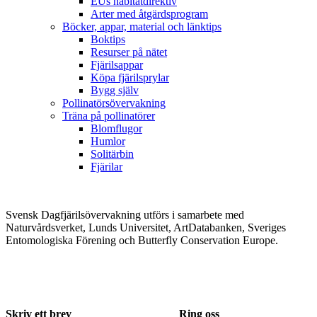
EUs habitatdirektiv
Arter med åtgärdsprogram
Böcker, appar, material och länktips
Boktips
Resurser på nätet
Fjärilsappar
Köpa fjärilsprylar
Bygg själv
Pollinatörsövervakning
Träna på pollinatörer
Blomflugor
Humlor
Solitärbin
Fjärilar
Svensk Dagfjärilsövervakning utförs i samarbete med
Naturvårdsverket, Lunds Universitet, ArtDatabanken, Sveriges
Entomologiska Förening och Butterfly Conservation Europe.
Skriv ett brev
Ring oss