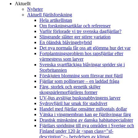
Aktuellt
Nyheter
Aktuell fjärilsforskning
Hela artikellistan
Om forskningsartiklar och referenser
Varför förlorade vi tre svenska dagfjärilar?
Slingrande slåtter ger större variation
En öländsk blåvingehybrid
Det nya normala får oss att glömma hur det var
Fortplantningsproblem hos rapsfjärilar efter
värmestress som larver
Svenska svartfläckiga blåvingar sprider sig i
Storbritannien
Förskjuten blomning som försvar mot fjäril
Fjärilar som pollinerare – en laddad fråga
Färg, storlek och genetik skiljer
skogspärlemorfjärilens former
UV-ljus avslöjar busksnabbvingens larver
Sydrovfjäril har smak för stadslivet
Handel med fjärilar omsätter miljontals dollar
Vätska i vingmembran kan ge fjärilsvingar färg
Drastisk minskning av danska habitatspecialister
Fjärilars spridning till nya områden i Sverige och
Finland under 120 år <span class="sf-
description">– betydelsen av klimat,