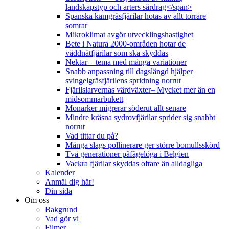
landskapstyp och arters särdrag</span>
Spanska kamgräsfjärilar hotas av allt torrare
somrar
Mikroklimat avgör utvecklingshastighet
Bete i Natura 2000-områden hotar de
väddnätfjärilar som ska skyddas
Nektar – tema med många variationer
Snabb anpassning till dagslängd hjälper
svingelgräsfjärilens spridning norrut
Fjärilslarvernas värdväxter– Mycket mer än en
midsommarbukett
Monarker migrerar söderut allt senare
Mindre kräsna sydrovfjärilar sprider sig snabbt
norrut
Vad tittar du på?
Många slags pollinerare ger större bomullsskörd
Två generationer påfågelöga i Belgien
Vackra fjärilar skyddas oftare än alldagliga
Kalender
Anmäl dig här!
Din sida
Om oss
Bakgrund
Vad gör vi
Filmer