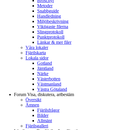
Broschyr
Metoder
Snabbguide
Handledning
Miljöbeskrivning
Viktigaste filerna
Slingprotokoll
Punktprotokoll
Länkar & mer filer
Våra lokaler
Fjärilskarta
Lokala sidor
Gotland
Jämtland
Närke
Västerbotten
Västmanland
Västra Götaland
Forum
Visa, diskutera, artbestäm
Översikt
Ämnen
Fjärilsfrågor
Bilder
Allmänt
Fjärilsgalleri