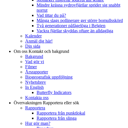
Mindre kräsna sydrovfjärilar sprider sig snabbt
norrut
Vad tittar du på?
Många slags pollinerare ger större bomullsskörd
Två generationer påfågelöga i Belgien
Vackra fjärilar skyddas oftare än alldagliga
Kalender
Anmäl dig här!
Din sida
Om oss
Kontakt och bakgrund
Bakgrund
Vad gör vi
Filmer
Årsrapporter
Biogeografisk uppföljning
Nyhetsbrev
In English
Butterfly Indicators
Kontakta oss
Övervakningen
Rapportera eller sök
Rapportera
Rapportera från punktlokal
Rapportera från slinga
Hur gör man?