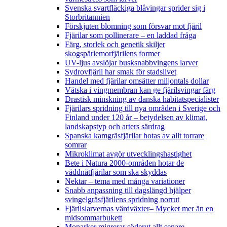
Svenska svartfläckiga blåvingar sprider sig i
Storbritannien
Förskjuten blomning som försvar mot fjäril
Fjärilar som pollinerare – en laddad fråga
Färg, storlek och genetik skiljer
skogspärlemorfjärilens former
UV-ljus avslöjar busksnabbvingens larver
Sydrovfjäril har smak för stadslivet
Handel med fjärilar omsätter miljontals dollar
Vätska i vingmembran kan ge fjärilsvingar färg
Drastisk minskning av danska habitatspecialister
Fjärilars spridning till nya områden i Sverige och
Finland under 120 år
– betydelsen av klimat,
landskapstyp och arters särdrag
Spanska kamgräsfjärilar hotas av allt torrare
somrar
Mikroklimat avgör utvecklingshastighet
Bete i Natura 2000-områden hotar de
väddnätfjärilar som ska skyddas
Nektar – tema med många variationer
Snabb anpassning till dagslängd hjälper
svingelgräsfjärilens spridning norrut
Fjärilslarvernas värdväxter– Mycket mer än en
midsommarbukett
Monarker migrerar söderut allt senare