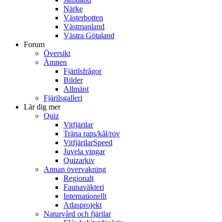
Närke
Västerbotten
Västmanland
Västra Götaland
Forum
Översikt
Ämnen
Fjärilsfrågor
Bilder
Allmänt
Fjärilsgalleri
Lär dig mer
Quiz
Vitfjärilar
Träna raps/kål/rov
VitfjärilarSpeed
Juvela vingar
Quizarkiv
Annan övervakning
Regionalt
Faunaväkteri
Internationellt
Atlasprojekt
Naturvård och fjärilar