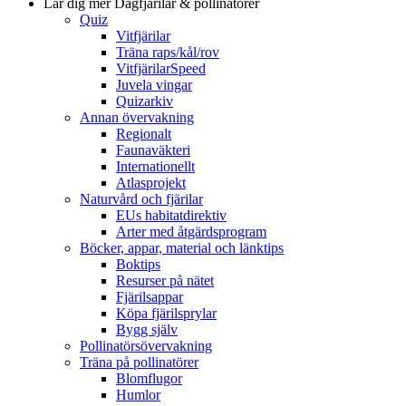
Lär dig mer
Dagfjärilar & pollinatörer
Quiz
Vitfjärilar
Träna raps/kål/rov
VitfjärilarSpeed
Juvela vingar
Quizarkiv
Annan övervakning
Regionalt
Faunaväkteri
Internationellt
Atlasprojekt
Naturvård och fjärilar
EUs habitatdirektiv
Arter med åtgärdsprogram
Böcker, appar, material och länktips
Boktips
Resurser på nätet
Fjärilsappar
Köpa fjärilsprylar
Bygg själv
Pollinatörsövervakning
Träna på pollinatörer
Blomflugor
Humlor