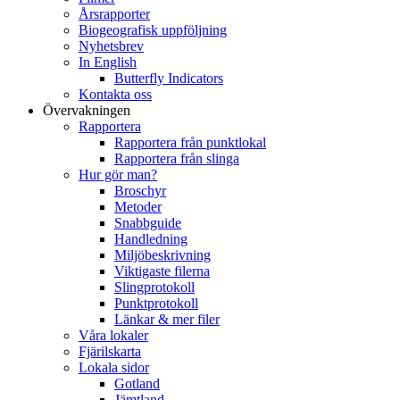
Årsrapporter
Biogeografisk uppföljning
Nyhetsbrev
In English
Butterfly Indicators
Kontakta oss
Övervakningen
Rapportera
Rapportera från punktlokal
Rapportera från slinga
Hur gör man?
Broschyr
Metoder
Snabbguide
Handledning
Miljöbeskrivning
Viktigaste filerna
Slingprotokoll
Punktprotokoll
Länkar & mer filer
Våra lokaler
Fjärilskarta
Lokala sidor
Gotland
Jämtland