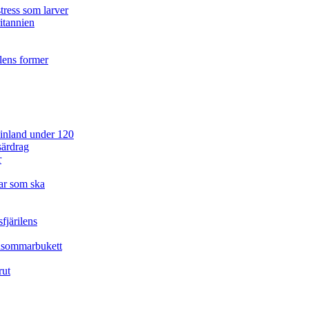
tress som larver
ritannien
ilens former
 Finland under 120
särdrag
r
ar som ska
fjärilens
idsommarbukett
rut