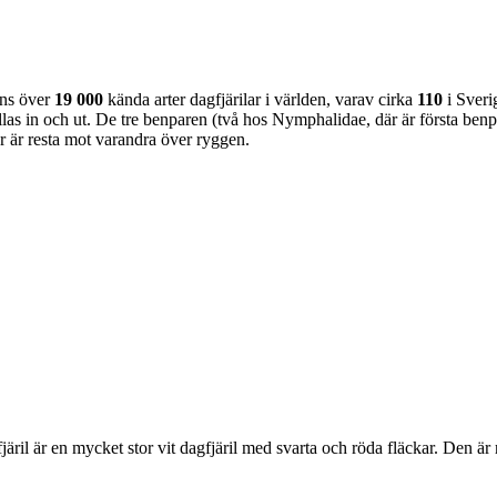
nns över
19 000
kända arter dagfjärilar i världen, varav cirka
110
i Sveri
as in och ut. De tre benparen (två hos Nymphalidae, där är första benpa
ar är resta mot varandra över ryggen.
lofjäril är en mycket stor vit dagfjäril med svarta och röda fläckar. Den 