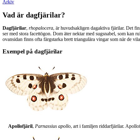
Arkiv
Vad är dagfjärilar?
Dagfjärilar
,
rhopalocera
, är huvudsakligen dagaktiva fjärilar. Det fi
ser med stora facettögon. Dom äter nektar med sugsnabel, som kan rull
ovansidan finns ofta färgstarka brett triangulära vingar som när de vil
Exempel på dagfjärilar
Apollofjäril
,
Parnassius apollo
, art i familjen riddarfjärilar. Apol