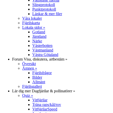
Viktigaste filerna
Slingprotokoll
Punktprotokoll
Länkar & mer filer
Våra lokaler
Fjärilskarta
Lokala sidor
»
Gotland
Jämtland
Närke
Västerbotten
Västmanland
Västra Götaland
Forum
Visa, diskutera, artbestäm
»
Översikt
Ämnen
»
Fjärilsfrågor
Bilder
Allmänt
Fjärilsgalleri
Lär dig mer
Dagfjärilar & pollinatörer
»
Quiz
»
Vitfjärilar
Träna raps/kål/rov
VitfjärilarSpeed