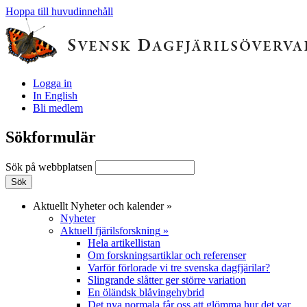
Hoppa till huvudinnehåll
Logga in
In English
Bli medlem
Sökformulär
Sök på webbplatsen
Aktuellt
Nyheter och kalender
»
Nyheter
Aktuell fjärilsforskning
»
Hela artikellistan
Om forskningsartiklar och referenser
Varför förlorade vi tre svenska dagfjärilar?
Slingrande slåtter ger större variation
En öländsk blåvingehybrid
Det nya normala får oss att glömma hur det var