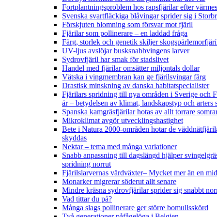
Fortplantningsproblem hos rapsfjärilar efter värmes
Svenska svartfläckiga blåvingar sprider sig i Storb
Förskjuten blomning som försvar mot fjäril
Fjärilar som pollinerare – en laddad fråga
Färg, storlek och genetik skiljer skogspärlemorfjär
UV-ljus avslöjar busksnabbvingens larver
Sydrovfjäril har smak för stadslivet
Handel med fjärilar omsätter miljontals dollar
Vätska i vingmembran kan ge fjärilsvingar färg
Drastisk minskning av danska habitatspecialister
Fjärilars spridning till nya områden i Sverige och
år
– betydelsen av klimat, landskapstyp och arters 
Spanska kamgräsfjärilar hotas av allt torrare somra
Mikroklimat avgör utvecklingshastighet
Bete i Natura 2000-områden hotar de väddnätfjäril
skyddas
Nektar – tema med många variationer
Snabb anpassning till dagslängd hjälper svingelgräs
spridning norrut
Fjärilslarvernas värdväxter– Mycket mer än en m
Monarker migrerar söderut allt senare
Mindre kräsna sydrovfjärilar sprider sig snabbt nor
Vad tittar du på?
Många slags pollinerare ger större bomullsskörd
Två generationer påfågelöga i Belgien