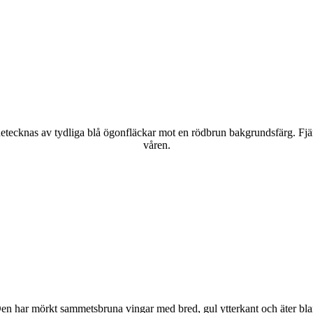
kännetecknas av tydliga blå ögonfläckar mot en rödbrun bakgrundsfärg. Fj
våren.
r. Den har mörkt sammetsbruna vingar med bred, gul ytterkant och äter bla