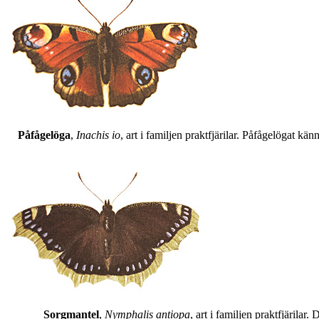
Påfågelöga
,
Inachis io
, art i familjen praktfjärilar. Påfågelögat 
Sorgmantel
,
Nymphalis antiopa
, art i familjen praktfjärila