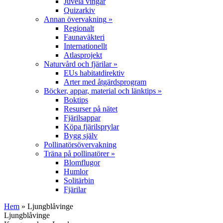
Juvela vingar
Quizarkiv
Annan övervakning
»
Regionalt
Faunaväkteri
Internationellt
Atlasprojekt
Naturvård och fjärilar
»
EUs habitatdirektiv
Arter med åtgärdsprogram
Böcker, appar, material och länktips
»
Boktips
Resurser på nätet
Fjärilsappar
Köpa fjärilsprylar
Bygg själv
Pollinatörsövervakning
Träna på pollinatörer
»
Blomflugor
Humlor
Solitärbin
Fjärilar
Hem
» Ljungblåvinge
Ljungblåvinge