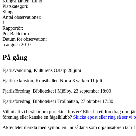
Kungsmarken, Lund
Platskategori:
Slinga
Antal observationer:
1
Rapportör:
Per Baldetorp
Datum för observation:
5 augusti 2010
På gång
Fjärilsvandring, Kulturens Östarp 28 juni
Fjärilsexkursion, Konsthallen Norra Kvarken 11 juli
Fjärilsföredrag, Biblioteket i Mjölby, 23 september 18:00
Fjärilsföredrag, Biblioteket i Trollhättan, 27 oktober 17:30
Vill ni att vi berättar om projektet hos er? Eller ha ett föredrag om f
förening eller kanske en fågelklubb?
Skicka epost eller ring så ser vi 
Aktiviteter märkta med symbolen
är sådana som organisatören tar ut 