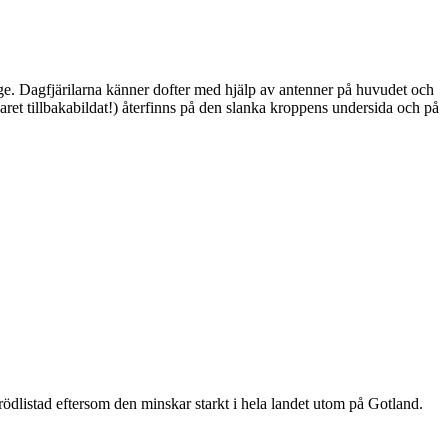
ge. Dagfjärilarna känner dofter med hjälp av antenner på huvudet och
ret tillbakabildat!) återfinns på den slanka kroppens undersida och på
är rödlistad eftersom den minskar starkt i hela landet utom på Gotland.