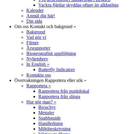
Vackra fjärilar skyddas oftare än alldagliga
Kalender
Anmäl dig här!
Din sida
Om oss
Kontakt och bakgrund
»
Bakgrund
Vad gör vi
Filmer
Årsrapporter
Biogeografisk uppföljning
Nyhetsbrev
In English
»
Butterfly Indicators
Kontakta oss
Övervakningen
Rapportera eller sök
»
Rapportera
»
Rapportera från punktlokal
Rapportera från slinga
Hur gör man?
»
Broschyr
Metoder
Snabbguide
Handledning
Miljöbeskrivning