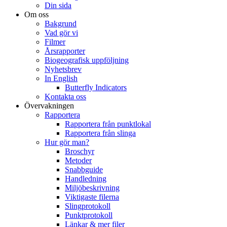
Din sida
Om oss
Bakgrund
Vad gör vi
Filmer
Årsrapporter
Biogeografisk uppföljning
Nyhetsbrev
In English
Butterfly Indicators
Kontakta oss
Övervakningen
Rapportera
Rapportera från punktlokal
Rapportera från slinga
Hur gör man?
Broschyr
Metoder
Snabbguide
Handledning
Miljöbeskrivning
Viktigaste filerna
Slingprotokoll
Punktprotokoll
Länkar & mer filer