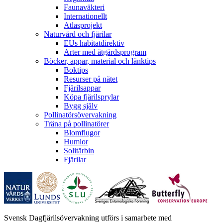
Faunaväkteri
Internationellt
Atlasprojekt
Naturvård och fjärilar
EUs habitatdirektiv
Arter med åtgärdsprogram
Böcker, appar, material och länktips
Boktips
Resurser på nätet
Fjärilsappar
Köpa fjärilsprylar
Bygg själv
Pollinatörsövervakning
Träna på pollinatörer
Blomflugor
Humlor
Solitärbin
Fjärilar
Svensk Dagfjärilsövervakning utförs i samarbete med