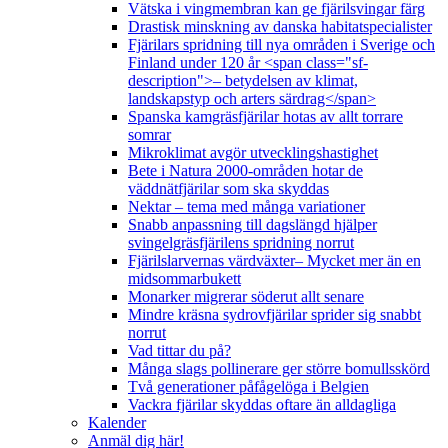
Vätska i vingmembran kan ge fjärilsvingar färg
Drastisk minskning av danska habitatspecialister
Fjärilars spridning till nya områden i Sverige och
Finland under 120 år <span class="sf-
description">– betydelsen av klimat,
landskapstyp och arters särdrag</span>
Spanska kamgräsfjärilar hotas av allt torrare
somrar
Mikroklimat avgör utvecklingshastighet
Bete i Natura 2000-områden hotar de
väddnätfjärilar som ska skyddas
Nektar – tema med många variationer
Snabb anpassning till dagslängd hjälper
svingelgräsfjärilens spridning norrut
Fjärilslarvernas värdväxter– Mycket mer än en
midsommarbukett
Monarker migrerar söderut allt senare
Mindre kräsna sydrovfjärilar sprider sig snabbt
norrut
Vad tittar du på?
Många slags pollinerare ger större bomullsskörd
Två generationer påfågelöga i Belgien
Vackra fjärilar skyddas oftare än alldagliga
Kalender
Anmäl dig här!