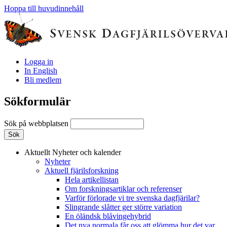
Hoppa till huvudinnehåll
Logga in
In English
Bli medlem
Sökformulär
Sök på webbplatsen
Aktuellt
Nyheter och kalender
Nyheter
Aktuell fjärilsforskning
Hela artikellistan
Om forskningsartiklar och referenser
Varför förlorade vi tre svenska dagfjärilar?
Slingrande slåtter ger större variation
En öländsk blåvingehybrid
Det nya normala får oss att glömma hur det var