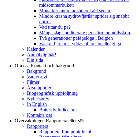
midsommarbukett
Monarker migrerar söderut allt senare
Mindre kräsna sydrovfjärilar sprider sig snabbt
norrut
Vad tittar du på?
Många slags pollinerare ger större bomullsskörd
Två generationer påfågelöga i Belgien
Vackra fjärilar skyddas oftare än alldagliga
Kalender
Anmäl dig här!
Din sida
Om oss
Kontakt och bakgrund
Bakgrund
Vad gör vi
Filmer
Årsrapporter
Biogeografisk uppföljning
Nyhetsbrev
In English
Butterfly Indicators
Kontakta oss
Övervakningen
Rapportera eller sök
Rapportera
Rapportera från punktlokal