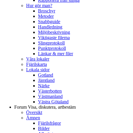
Rapportera från slinga
Hur gör man?
Broschyr
Metoder
Snabbguide
Handledning
Miljöbeskrivning
Viktigaste filerna
Slingprotokoll
Punktprotokoll
Länkar & mer filer
Våra lokaler
Fjärilskarta
Lokala sidor
Gotland
Jämtland
Närke
Västerbotten
Västmanland
Västra Götaland
Forum
Visa, diskutera, artbestäm
Översikt
Ämnen
Fjärilsfrågor
Bilder