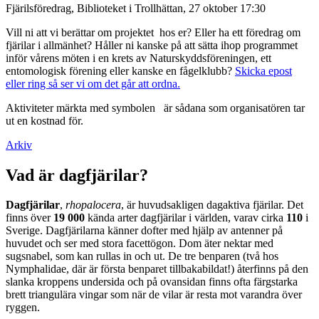
Fjärilsföredrag, Biblioteket i Trollhättan, 27 oktober 17:30
Vill ni att vi berättar om projektet hos er? Eller ha ett föredrag om
fjärilar i allmänhet? Håller ni kanske på att sätta ihop programmet
inför vårens möten i en krets av Naturskyddsföreningen, ett
entomologisk förening eller kanske en fågelklubb?
Skicka epost
eller ring så ser vi om det går att ordna.
Aktiviteter märkta med symbolen
är sådana som organisatören tar
ut en kostnad för.
Arkiv
Vad är dagfjärilar?
Dagfjärilar
,
rhopalocera
, är huvudsakligen dagaktiva fjärilar. Det
finns över
19 000
kända arter dagfjärilar i världen, varav cirka
110
i
Sverige. Dagfjärilarna känner dofter med hjälp av antenner på
huvudet och ser med stora facettögon. Dom äter nektar med
sugsnabel, som kan rullas in och ut. De tre benparen (två hos
Nymphalidae, där är första benparet tillbakabildat!) återfinns på den
slanka kroppens undersida och på ovansidan finns ofta färgstarka
brett triangulära vingar som när de vilar är resta mot varandra över
ryggen.