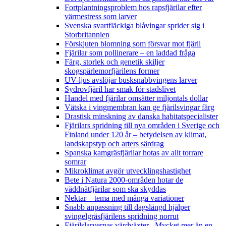
Fortplantningsproblem hos rapsfjärilar efter
värmestress som larver
Svenska svartfläckiga blåvingar sprider sig i
Storbritannien
Förskjuten blomning som försvar mot fjäril
Fjärilar som pollinerare – en laddad fråga
Färg, storlek och genetik skiljer
skogspärlemorfjärilens former
UV-ljus avslöjar busksnabbvingens larver
Sydrovfjäril har smak för stadslivet
Handel med fjärilar omsätter miljontals dollar
Vätska i vingmembran kan ge fjärilsvingar färg
Drastisk minskning av danska habitatspecialister
Fjärilars spridning till nya områden i Sverige och
Finland under 120 år
– betydelsen av klimat,
landskapstyp och arters särdrag
Spanska kamgräsfjärilar hotas av allt torrare
somrar
Mikroklimat avgör utvecklingshastighet
Bete i Natura 2000-områden hotar de
väddnätfjärilar som ska skyddas
Nektar – tema med många variationer
Snabb anpassning till dagslängd hjälper
svingelgräsfjärilens spridning norrut
Fjärilslarvernas värdväxter– Mycket mer än en