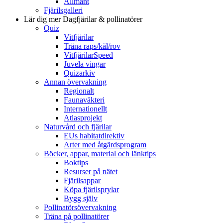
Allmänt
Fjärilsgalleri
Lär dig mer
Dagfjärilar & pollinatörer
Quiz
Vitfjärilar
Träna raps/kål/rov
VitfjärilarSpeed
Juvela vingar
Quizarkiv
Annan övervakning
Regionalt
Faunaväkteri
Internationellt
Atlasprojekt
Naturvård och fjärilar
EUs habitatdirektiv
Arter med åtgärdsprogram
Böcker, appar, material och länktips
Boktips
Resurser på nätet
Fjärilsappar
Köpa fjärilsprylar
Bygg själv
Pollinatörsövervakning
Träna på pollinatörer