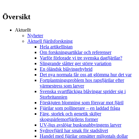
Översikt
Aktuellt
Nyheter
Aktuell fjärilsforskning
Hela artikellistan
Om forskningsartiklar och referenser
Varför förlorade vi tre svenska dagfjärilar?
Slingrande slåtter ger större variation
En öländsk blåvingehybrid
Det nya normala får oss att glömma hur det var
Fortplantningsproblem hos rapsfjärilar efter
värmestress som larver
Svenska svartfläckiga blåvingar sprider sig i
Storbritannien
Förskjuten blomning som försvar mot fjäril
Fjärilar som pollinerare – en laddad fråga
Färg, storlek och genetik skiljer
skogspärlemorfjärilens former
UV-ljus avslöjar busksnabbvingens larver
Sydrovfjäril har smak för stadslivet
Handel med fjärilar omsätter miljontals dollar