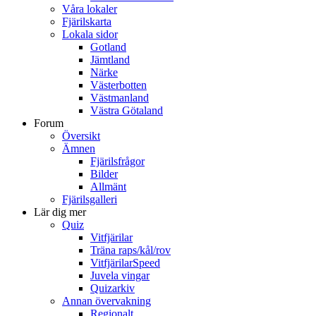
Våra lokaler
Fjärilskarta
Lokala sidor
Gotland
Jämtland
Närke
Västerbotten
Västmanland
Västra Götaland
Forum
Översikt
Ämnen
Fjärilsfrågor
Bilder
Allmänt
Fjärilsgalleri
Lär dig mer
Quiz
Vitfjärilar
Träna raps/kål/rov
VitfjärilarSpeed
Juvela vingar
Quizarkiv
Annan övervakning
Regionalt