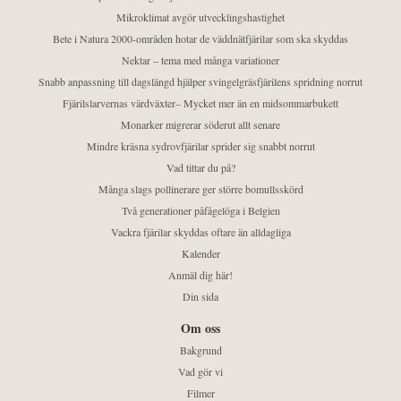
Mikroklimat avgör utvecklingshastighet
Bete i Natura 2000-områden hotar de väddnätfjärilar som ska skyddas
Nektar – tema med många variationer
Snabb anpassning till dagslängd hjälper svingelgräsfjärilens spridning norrut
Fjärilslarvernas värdväxter– Mycket mer än en midsommarbukett
Monarker migrerar söderut allt senare
Mindre kräsna sydrovfjärilar sprider sig snabbt norrut
Vad tittar du på?
Många slags pollinerare ger större bomullsskörd
Två generationer påfågelöga i Belgien
Vackra fjärilar skyddas oftare än alldagliga
Kalender
Anmäl dig här!
Din sida
Om oss
Bakgrund
Vad gör vi
Filmer