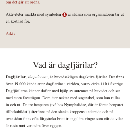
om det går att ordna.
Aktiviteter märkta med symbolen
är sådana som organisatören tar ut
en kostnad för.
Arkiv
Vad är dagfjärilar?
Dagfjärilar
,
rhopalocera
, är huvudsakligen dagaktiva fjärilar. Det finns
19 000
110
över
kända arter dagfjärilar i världen, varav cirka
i Sverige.
Dagfjärilarna känner dofter med hjälp av antenner på huvudet och ser
med stora facettögon. Dom äter nektar med sugsnabel, som kan rullas
in och ut. De tre benparen (två hos Nymphalidae, där är första benparet
tillbakabildat!) återfinns på den slanka kroppens undersida och på
ovansidan finns ofta färgstarka brett triangulära vingar som när de vilar
är resta mot varandra över ryggen.