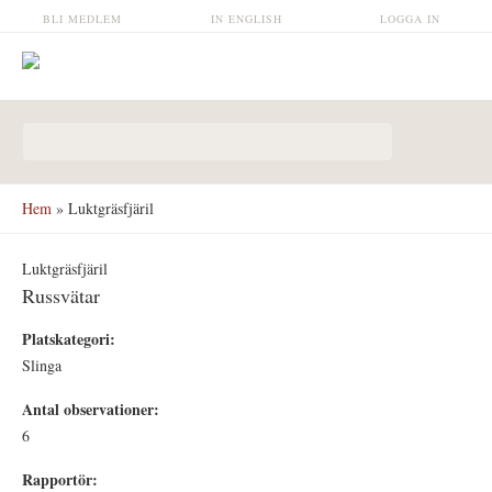
Hoppa till huvudinnehåll
BLI MEDLEM
IN ENGLISH
LOGGA IN
Sökformulär
Hem
» Luktgräsfjäril
Luktgräsfjäril
Russvätar
Platskategori:
Slinga
Antal observationer:
6
Rapportör: