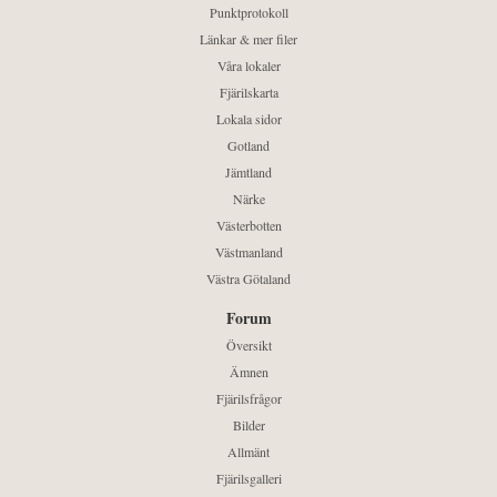
Punktprotokoll
Länkar & mer filer
Våra lokaler
Fjärilskarta
Lokala sidor
Gotland
Jämtland
Närke
Västerbotten
Västmanland
Västra Götaland
Forum
Översikt
Ämnen
Fjärilsfrågor
Bilder
Allmänt
Fjärilsgalleri