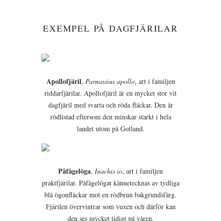
EXEMPEL PÅ DAGFJÄRILAR
Apollofjäril
,
Parnassius apollo
, art i familjen
riddarfjärilar. Apollofjäril är en mycket stor vit
dagfjäril med svarta och röda fläckar. Den är
rödlistad eftersom den minskar starkt i hela
landet utom på Gotland.
Påfågelöga
,
Inachis io
, art i familjen
praktfjärilar. Påfågelögat kännetecknas av tydliga
blå ögonfläckar mot en rödbrun bakgrundsfärg.
Fjärilen övervintrar som vuxen och därför kan
den ses mycket tidigt på våren.