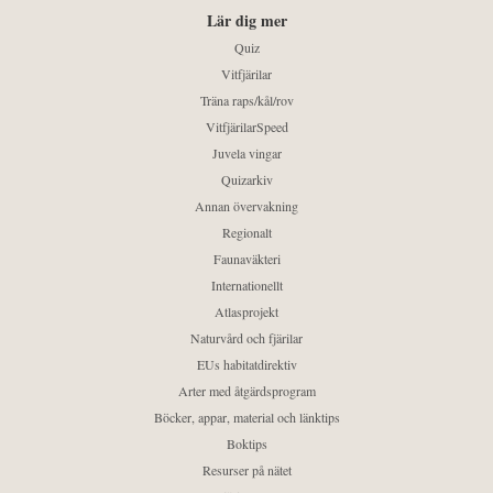
Lär dig mer
Quiz
Vitfjärilar
Träna raps/kål/rov
VitfjärilarSpeed
Juvela vingar
Quizarkiv
Annan övervakning
Regionalt
Faunaväkteri
Internationellt
Atlasprojekt
Naturvård och fjärilar
EUs habitatdirektiv
Arter med åtgärdsprogram
Böcker, appar, material och länktips
Boktips
Resurser på nätet