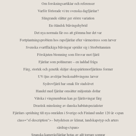
Om forskningsartiklar och referenser
Varför förlorade vi tre svenska dagfjärilar?
Slingrande slåtter ger större variation
En öländsk blåvingehybrid
Det nya normala får oss att glömma hur det var
Fortplantningsproblem hos rapsfjärilar efter värmestress som larver
Svenska svartfläckiga blåvingar sprider sig i Storbritannien
Förskjuten blomning som försvar mot fjäril
Fjärilar som pollinerare – en laddad fråga
Färg, storlek och genetik skiljer skogspärlemorfjärilens former
UV-ljus avslöjar busksnabbvingens larver
Sydrovfjäril har smak för stadslivet
Handel med fjärilar omsätter miljontals dollar
Vätska i vingmembran kan ge fjärilsvingar färg
Drastisk minskning av danska habitatspecialister
Fjärilars spridning till nya områden i Sverige och Finland under 120 år <span
class="sf-description">– betydelsen av klimat, landskapstyp och arters
särdrag</span>
Spanska kamgräsfjärilar hotas av allt torrare somrar