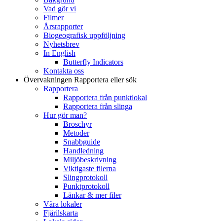
Vad gör vi
Filmer
Årsrapporter
Biogeografisk uppföljning
Nyhetsbrev
In English
Butterfly Indicators
Kontakta oss
Övervakningen
Rapportera eller sök
Rapportera
Rapportera från punktlokal
Rapportera från slinga
Hur gör man?
Broschyr
Metoder
Snabbguide
Handledning
Miljöbeskrivning
Viktigaste filerna
Slingprotokoll
Punktprotokoll
Länkar & mer filer
Våra lokaler
Fjärilskarta