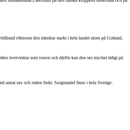
ret tillbakabildat!) återfinns på den slanka kroppens undersida och på
är rödlistad eftersom den minskar starkt i hela landet utom på Gotland.
ärilen övervintrar som vuxen och därför kan den ses mycket tidigt på
nd annat sav och rutten frukt. Sorgmantel finns i hela Sverige.