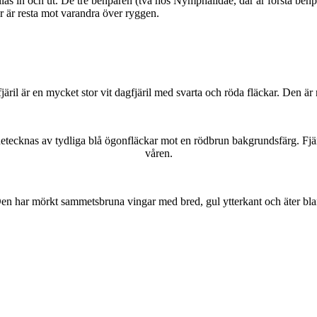
as in och ut. De tre benparen (två hos Nymphalidae, där är första benpa
ar är resta mot varandra över ryggen.
lofjäril är en mycket stor vit dagfjäril med svarta och röda fläckar. Den 
kännetecknas av tydliga blå ögonfläckar mot en rödbrun bakgrundsfärg. Fj
våren.
r. Den har mörkt sammetsbruna vingar med bred, gul ytterkant och äter bla