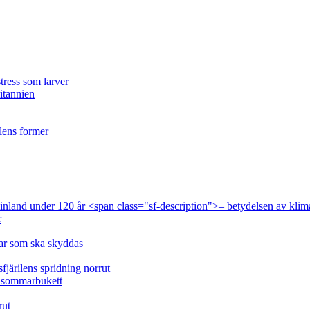
tress som larver
ritannien
ilens former
 Finland under 120 år <span class="sf-description">– betydelsen av klim
r
lar som ska skyddas
fjärilens spridning norrut
idsommarbukett
rut