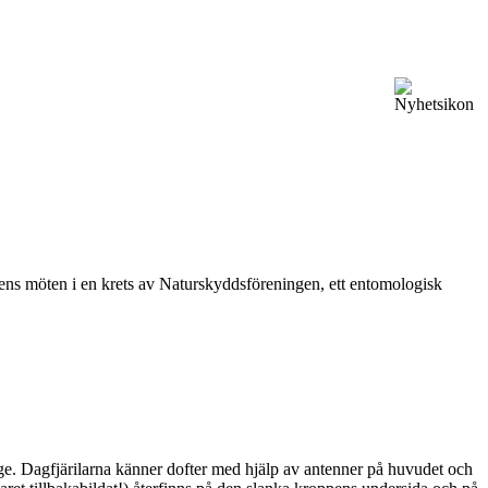
vårens möten i en krets av Naturskyddsföreningen, ett entomologisk
ge. Dagfjärilarna känner dofter med hjälp av antenner på huvudet och