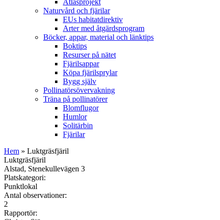
Atlasprojekt
Naturvård och fjärilar
EUs habitatdirektiv
Arter med åtgärdsprogram
Böcker, appar, material och länktips
Boktips
Resurser på nätet
Fjärilsappar
Köpa fjärilsprylar
Bygg själv
Pollinatörsövervakning
Träna på pollinatörer
Blomflugor
Humlor
Solitärbin
Fjärilar
Hem
» Luktgräsfjäril
Luktgräsfjäril
Alstad, Stenekullevägen 3
Platskategori:
Punktlokal
Antal observationer:
2
Rapportör: