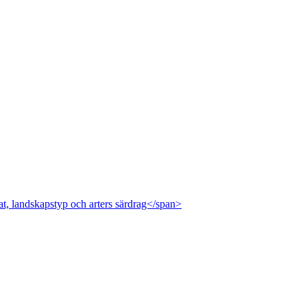
at, landskapstyp och arters särdrag</span>