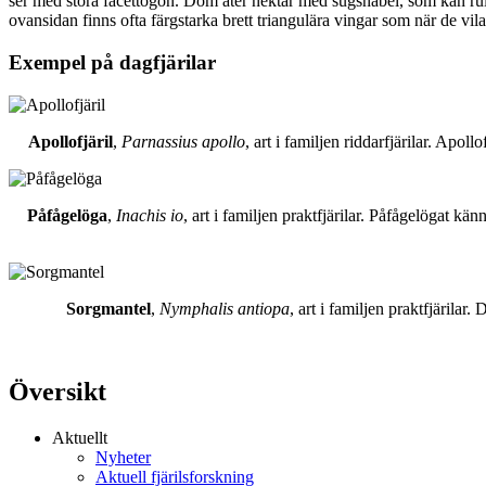
ser med stora facettögon. Dom äter nektar med sugsnabel, som kan rull
ovansidan finns ofta färgstarka brett triangulära vingar som när de vil
Exempel på dagfjärilar
Apollofjäril
,
Parnassius apollo
, art i familjen riddarfjärilar. Apol
Påfågelöga
,
Inachis io
, art i familjen praktfjärilar. Påfågelögat 
Sorgmantel
,
Nymphalis antiopa
, art i familjen praktfjärila
Översikt
Aktuellt
Nyheter
Aktuell fjärilsforskning