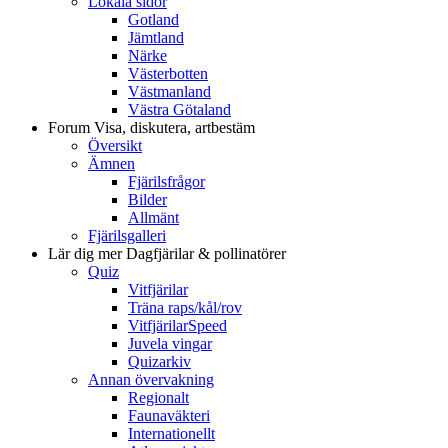
Lokala sidor
Gotland
Jämtland
Närke
Västerbotten
Västmanland
Västra Götaland
Forum
Visa, diskutera, artbestäm
Översikt
Ämnen
Fjärilsfrågor
Bilder
Allmänt
Fjärilsgalleri
Lär dig mer
Dagfjärilar & pollinatörer
Quiz
Vitfjärilar
Träna raps/kål/rov
VitfjärilarSpeed
Juvela vingar
Quizarkiv
Annan övervakning
Regionalt
Faunaväkteri
Internationellt