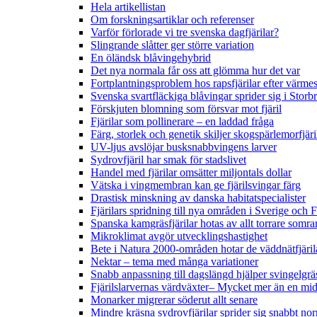
Hela artikellistan
Om forskningsartiklar och referenser
Varför förlorade vi tre svenska dagfjärilar?
Slingrande slåtter ger större variation
En öländsk blåvingehybrid
Det nya normala får oss att glömma hur det var
Fortplantningsproblem hos rapsfjärilar efter värmes
Svenska svartfläckiga blåvingar sprider sig i Storb
Förskjuten blomning som försvar mot fjäril
Fjärilar som pollinerare – en laddad fråga
Färg, storlek och genetik skiljer skogspärlemorfjär
UV-ljus avslöjar busksnabbvingens larver
Sydrovfjäril har smak för stadslivet
Handel med fjärilar omsätter miljontals dollar
Vätska i vingmembran kan ge fjärilsvingar färg
Drastisk minskning av danska habitatspecialister
Fjärilars spridning till nya områden i Sverige och
Spanska kamgräsfjärilar hotas av allt torrare somra
Mikroklimat avgör utvecklingshastighet
Bete i Natura 2000-områden hotar de väddnätfjäri
Nektar – tema med många variationer
Snabb anpassning till dagslängd hjälper svingelgräs
Fjärilslarvernas värdväxter– Mycket mer än en m
Monarker migrerar söderut allt senare
Mindre kräsna sydrovfjärilar sprider sig snabbt nor