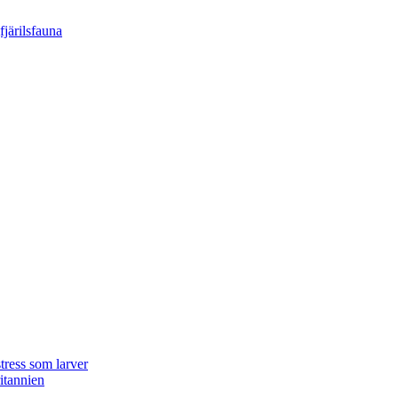
tress som larver
ritannien