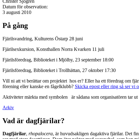
Christer Sjögren
Datum för observation:
3 augusti 2010
På gång
Fjärilsvandring, Kulturens Östarp 28 juni
Fjärilsexkursion, Konsthallen Norra Kvarken 11 juli
Fjärilsföredrag, Biblioteket i Mjölby, 23 september 18:00
Fjärilsföredrag, Biblioteket i Trollhättan, 27 oktober 17:30
Vill ni att vi berättar om projektet hos er? Eller ha ett föredrag om f
förening eller kanske en fågelklubb?
Skicka epost eller ring så ser vi 
Aktiviteter märkta med symbolen
är sådana som organisatören tar ut 
Arkiv
Vad är dagfjärilar?
Dagfjärilar
,
rhopalocera
, är huvudsakligen dagaktiva fjärilar. Det fi