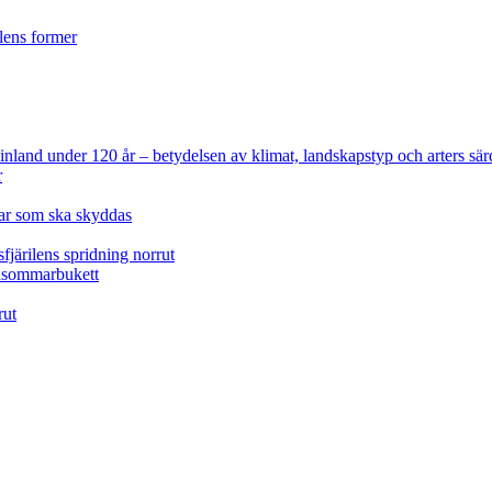
ilens former
 Finland under 120 år
– betydelsen av klimat, landskapstyp och arters sär
r
lar som ska skyddas
fjärilens spridning norrut
idsommarbukett
rut