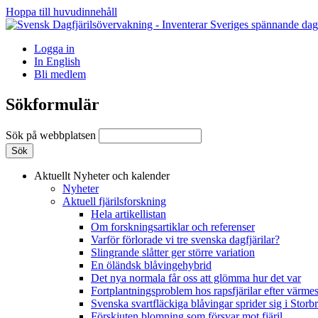
Hoppa till huvudinnehåll
Logga in
In English
Bli medlem
Sökformulär
Sök på webbplatsen
Aktuellt
Nyheter och kalender
Nyheter
Aktuell fjärilsforskning
Hela artikellistan
Om forskningsartiklar och referenser
Varför förlorade vi tre svenska dagfjärilar?
Slingrande slåtter ger större variation
En öländsk blåvingehybrid
Det nya normala får oss att glömma hur det var
Fortplantningsproblem hos rapsfjärilar efter värmes
Svenska svartfläckiga blåvingar sprider sig i Storb
Förskjuten blomning som försvar mot fjäril