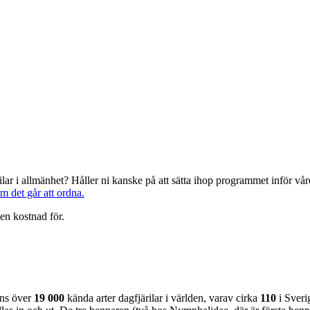
järilar i allmänhet? Håller ni kanske på att sätta ihop programmet inför 
om det går att ordna.
en kostnad för.
nns över
19 000
kända arter dagfjärilar i världen, varav cirka
110
i Sveri