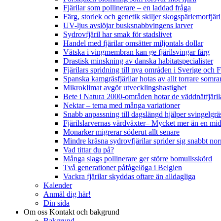
Fjärilar som pollinerare – en laddad fråga
Färg, storlek och genetik skiljer skogspärlemorfjär
UV-ljus avslöjar busksnabbvingens larver
Sydrovfjäril har smak för stadslivet
Handel med fjärilar omsätter miljontals dollar
Vätska i vingmembran kan ge fjärilsvingar färg
Drastisk minskning av danska habitatspecialister
Fjärilars spridning till nya områden i Sverige och
Spanska kamgräsfjärilar hotas av allt torrare somra
Mikroklimat avgör utvecklingshastighet
Bete i Natura 2000-områden hotar de väddnätfjäri
Nektar – tema med många variationer
Snabb anpassning till dagslängd hjälper svingelgräs
Fjärilslarvernas värdväxter– Mycket mer än en m
Monarker migrerar söderut allt senare
Mindre kräsna sydrovfjärilar sprider sig snabbt nor
Vad tittar du på?
Många slags pollinerare ger större bomullsskörd
Två generationer påfågelöga i Belgien
Vackra fjärilar skyddas oftare än alldagliga
Kalender
Anmäl dig här!
Din sida
Om oss
Kontakt och bakgrund
Bakgrund