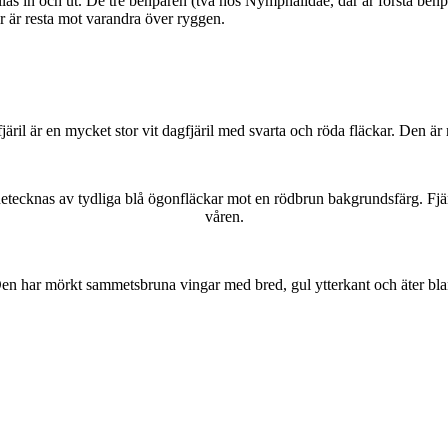
as in och ut. De tre benparen (två hos Nymphalidae, där är första benpa
ar är resta mot varandra över ryggen.
lofjäril är en mycket stor vit dagfjäril med svarta och röda fläckar. Den 
kännetecknas av tydliga blå ögonfläckar mot en rödbrun bakgrundsfärg. Fj
våren.
r. Den har mörkt sammetsbruna vingar med bred, gul ytterkant och äter bla