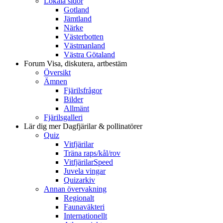
Lokala sidor
Gotland
Jämtland
Närke
Västerbotten
Västmanland
Västra Götaland
Forum
Visa, diskutera, artbestäm
Översikt
Ämnen
Fjärilsfrågor
Bilder
Allmänt
Fjärilsgalleri
Lär dig mer
Dagfjärilar & pollinatörer
Quiz
Vitfjärilar
Träna raps/kål/rov
VitfjärilarSpeed
Juvela vingar
Quizarkiv
Annan övervakning
Regionalt
Faunaväkteri
Internationellt