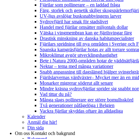
Fjärilar som pollinerare – en laddad fråga
Färg, storlek och genetik skiljer skogspärlemorfjär
UV-ljus avslöjar busksnabbvingens larver
Sydrovfjäril har smak för stadslivet
Handel med fjärilar omsätter miljontals dollar
Vätska i vingmembran kan ge fjärilsvingar färg
Drastisk minskning av danska habitatspecialister
Fjärilars spridning till nya områden i Sverige och
Spanska kamgräsfjärilar hotas av allt torrare somra
Mikroklimat avgör utvecklingshastighet
Bete i Natura 2000-områden hotar de väddnätfjäri
Nektar – tema med många variationer
Snabb anpassning till dagslängd hjälper svingelgräs
Fjärilslarvernas värdväxter– Mycket mer än en m
Monarker migrerar söderut allt senare
Mindre kräsna sydrovfjärilar sprider sig snabbt nor
Vad tittar du på?
Många slags pollinerare ger större bomullsskörd
Två generationer påfågelöga i Belgien
Vackra fjärilar skyddas oftare än alldagliga
Kalender
Anmäl dig här!
Din sida
Om oss
Kontakt och bakgrund
Bakgrund