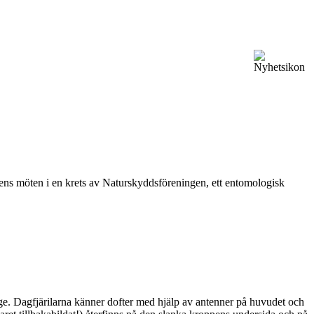
vårens möten i en krets av Naturskyddsföreningen, ett entomologisk
ge. Dagfjärilarna känner dofter med hjälp av antenner på huvudet och