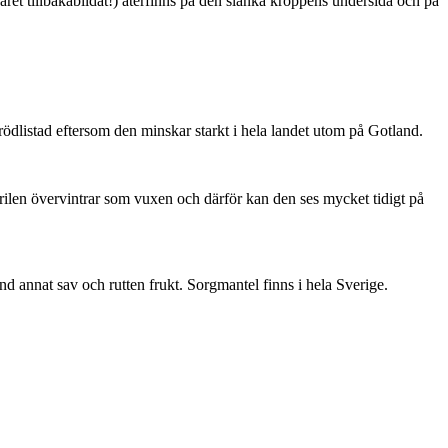
ret tillbakabildat!) återfinns på den slanka kroppens undersida och på
är rödlistad eftersom den minskar starkt i hela landet utom på Gotland.
ärilen övervintrar som vuxen och därför kan den ses mycket tidigt på
nd annat sav och rutten frukt. Sorgmantel finns i hela Sverige.