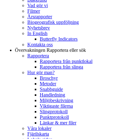
Vad gör vi
Filmer
Årsrapporter
Biogeografisk uppföljning
Nyhetsbrev
In English
Butterfly Indicators
Kontakta oss
Övervakningen
Rapportera eller sök
Rapportera
Rapportera från punktlokal
Rapportera från slinga
Hur gör man?
Broschyr
Metoder
Snabbguide
Handledning
Miljöbeskrivning
Viktigaste filerna
Slingprotokoll
Punktprotokoll
Länkar & mer filer
Våra lokaler
Fjärilskarta