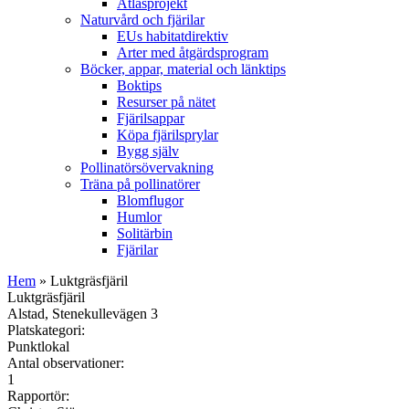
Atlasprojekt
Naturvård och fjärilar
EUs habitatdirektiv
Arter med åtgärdsprogram
Böcker, appar, material och länktips
Boktips
Resurser på nätet
Fjärilsappar
Köpa fjärilsprylar
Bygg själv
Pollinatörsövervakning
Träna på pollinatörer
Blomflugor
Humlor
Solitärbin
Fjärilar
Hem
» Luktgräsfjäril
Luktgräsfjäril
Alstad, Stenekullevägen 3
Platskategori:
Punktlokal
Antal observationer:
1
Rapportör: