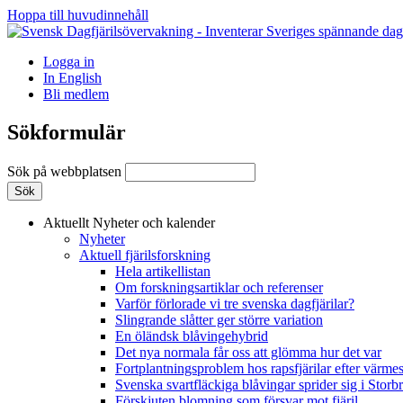
Hoppa till huvudinnehåll
Logga in
In English
Bli medlem
Sökformulär
Sök på webbplatsen
Aktuellt
Nyheter och kalender
Nyheter
Aktuell fjärilsforskning
Hela artikellistan
Om forskningsartiklar och referenser
Varför förlorade vi tre svenska dagfjärilar?
Slingrande slåtter ger större variation
En öländsk blåvingehybrid
Det nya normala får oss att glömma hur det var
Fortplantningsproblem hos rapsfjärilar efter värmes
Svenska svartfläckiga blåvingar sprider sig i Storb
Förskjuten blomning som försvar mot fjäril