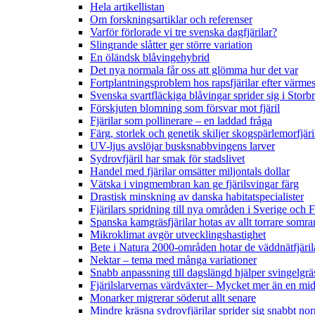
Hela artikellistan
Om forskningsartiklar och referenser
Varför förlorade vi tre svenska dagfjärilar?
Slingrande slåtter ger större variation
En öländsk blåvingehybrid
Det nya normala får oss att glömma hur det var
Fortplantningsproblem hos rapsfjärilar efter värmes
Svenska svartfläckiga blåvingar sprider sig i Storb
Förskjuten blomning som försvar mot fjäril
Fjärilar som pollinerare – en laddad fråga
Färg, storlek och genetik skiljer skogspärlemorfjär
UV-ljus avslöjar busksnabbvingens larver
Sydrovfjäril har smak för stadslivet
Handel med fjärilar omsätter miljontals dollar
Vätska i vingmembran kan ge fjärilsvingar färg
Drastisk minskning av danska habitatspecialister
Fjärilars spridning till nya områden i Sverige och
Spanska kamgräsfjärilar hotas av allt torrare somra
Mikroklimat avgör utvecklingshastighet
Bete i Natura 2000-områden hotar de väddnätfjäri
Nektar – tema med många variationer
Snabb anpassning till dagslängd hjälper svingelgräs
Fjärilslarvernas värdväxter– Mycket mer än en m
Monarker migrerar söderut allt senare
Mindre kräsna sydrovfjärilar sprider sig snabbt nor