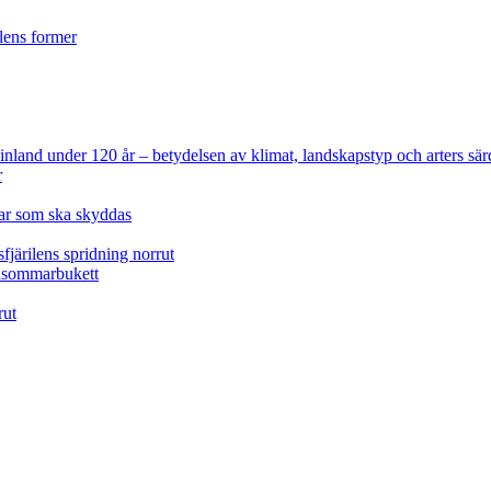
ilens former
 Finland under 120 år
– betydelsen av klimat, landskapstyp och arters sär
r
lar som ska skyddas
fjärilens spridning norrut
idsommarbukett
rut