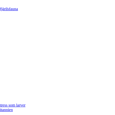
tress som larver
ritannien