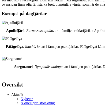
ser med stora facettögon. Dom äter nektar med sugsnabel, som kan rull
ovansidan finns ofta färgstarka brett triangulära vingar som när de vil
Exempel på dagfjärilar
Apollofjäril
,
Parnassius apollo
, art i familjen riddarfjärilar. Apol
Påfågelöga
,
Inachis io
, art i familjen praktfjärilar. Påfågelögat 
Sorgmantel
,
Nymphalis antiopa
, art i familjen praktfjärila
Översikt
Aktuellt
Nyheter
Aktuell fjärilsforskning