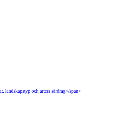
at, landskapstyp och arters särdrag</span>