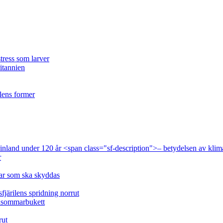
tress som larver
ritannien
ilens former
 Finland under 120 år <span class="sf-description">– betydelsen av klim
r
lar som ska skyddas
fjärilens spridning norrut
idsommarbukett
rut