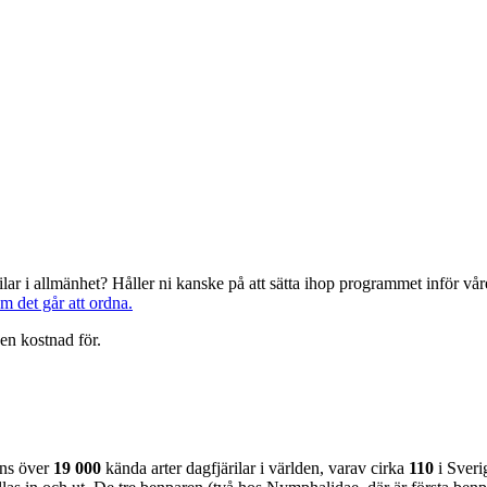
järilar i allmänhet? Håller ni kanske på att sätta ihop programmet inför 
om det går att ordna.
en kostnad för.
nns över
19 000
kända arter dagfjärilar i världen, varav cirka
110
i Sveri