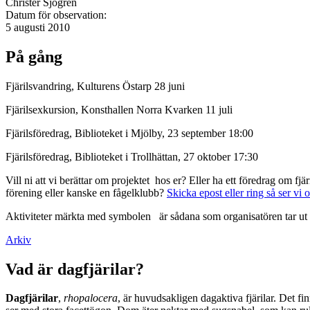
Christer Sjögren
Datum för observation:
5 augusti 2010
På gång
Fjärilsvandring, Kulturens Östarp 28 juni
Fjärilsexkursion, Konsthallen Norra Kvarken 11 juli
Fjärilsföredrag, Biblioteket i Mjölby, 23 september 18:00
Fjärilsföredrag, Biblioteket i Trollhättan, 27 oktober 17:30
Vill ni att vi berättar om projektet hos er? Eller ha ett föredrag om f
förening eller kanske en fågelklubb?
Skicka epost eller ring så ser vi 
Aktiviteter märkta med symbolen
är sådana som organisatören tar ut 
Arkiv
Vad är dagfjärilar?
Dagfjärilar
,
rhopalocera
, är huvudsakligen dagaktiva fjärilar. Det fi