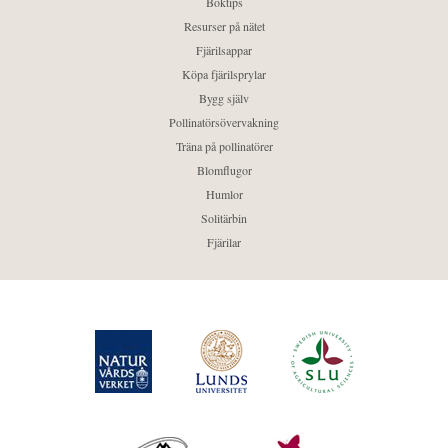
Boktips
Resurser på nätet
Fjärilsappar
Köpa fjärilsprylar
Bygg själv
Pollinatörsövervakning
Träna på pollinatörer
Blomflugor
Humlor
Solitärbin
Fjärilar