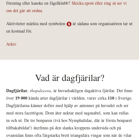
förening eller kanske en fågelklubb?
Skicka epost eller ring så ser vi
om det går att ordna.
Aktiviteter märkta med symbolen
är sådana som organisatören tar ut
en kostnad för.
Arkiv
Vad är dagfjärilar?
Dagfjärilar
,
rhopalocera
, är huvudsakligen dagaktiva fjärilar. Det finns
19 000
110
över
kända arter dagfjärilar i världen, varav cirka
i Sverige.
Dagfjärilarna känner dofter med hjälp av antenner på huvudet och ser
med stora facettögon. Dom äter nektar med sugsnabel, som kan rullas
in och ut. De tre benparen (två hos Nymphalidae, där är första benparet
tillbakabildat!) återfinns på den slanka kroppens undersida och på
ovansidan finns ofta färgstarka brett triangulära vingar som när de vilar