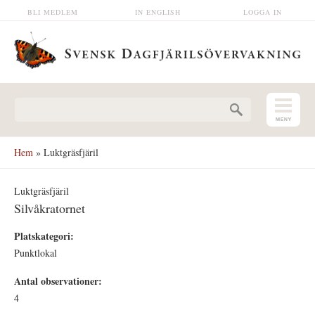
Hoppa till huvudinnehåll
BLI MEDLEM
IN ENGLISH
LOGGA IN
Sökformulär
Hem
» Luktgräsfjäril
Luktgräsfjäril
Silvåkratornet
Platskategori:
Punktlokal
Antal observationer:
4