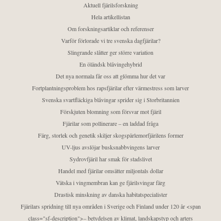
Aktuell fjärilsforskning
Hela artikellistan
Om forskningsartiklar och referenser
Varför förlorade vi tre svenska dagfjärilar?
Slingrande slåtter ger större variation
En öländsk blåvingehybrid
Det nya normala får oss att glömma hur det var
Fortplantningsproblem hos rapsfjärilar efter värmestress som larver
Svenska svartfläckiga blåvingar sprider sig i Storbritannien
Förskjuten blomning som försvar mot fjäril
Fjärilar som pollinerare – en laddad fråga
Färg, storlek och genetik skiljer skogspärlemorfjärilens former
UV-ljus avslöjar busksnabbvingens larver
Sydrovfjäril har smak för stadslivet
Handel med fjärilar omsätter miljontals dollar
Vätska i vingmembran kan ge fjärilsvingar färg
Drastisk minskning av danska habitatspecialister
Fjärilars spridning till nya områden i Sverige och Finland under 120 år <span
class="sf-description">– betydelsen av klimat, landskapstyp och arters