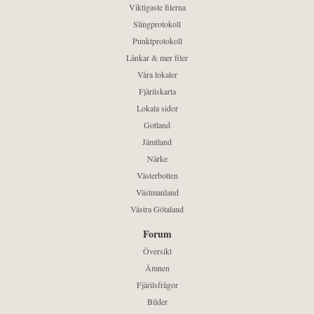
Viktigaste filerna
Slingprotokoll
Punktprotokoll
Länkar & mer filer
Våra lokaler
Fjärilskarta
Lokala sidor
Gotland
Jämtland
Närke
Västerbotten
Västmanland
Västra Götaland
Forum
Översikt
Ämnen
Fjärilsfrågor
Bilder