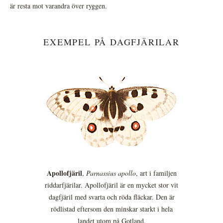
är resta mot varandra över ryggen.
EXEMPEL PÅ DAGFJÄRILAR
Apollofjäril
,
Parnassius apollo
, art i familjen
riddarfjärilar. Apollofjäril är en mycket stor vit
dagfjäril med svarta och röda fläckar. Den är
rödlistad eftersom den minskar starkt i hela
landet utom på Gotland.