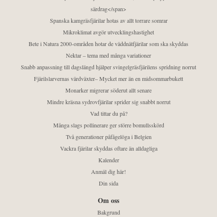
särdrag</span>
Spanska kamgräsfjärilar hotas av allt torrare somrar
Mikroklimat avgör utvecklingshastighet
Bete i Natura 2000-områden hotar de väddnätfjärilar som ska skyddas
Nektar – tema med många variationer
Snabb anpassning till dagslängd hjälper svingelgräsfjärilens spridning norrut
Fjärilslarvernas värdväxter– Mycket mer än en midsommarbukett
Monarker migrerar söderut allt senare
Mindre kräsna sydrovfjärilar sprider sig snabbt norrut
Vad tittar du på?
Många slags pollinerare ger större bomullsskörd
Två generationer påfågelöga i Belgien
Vackra fjärilar skyddas oftare än alldagliga
Kalender
Anmäl dig här!
Din sida
Om oss
Bakgrund