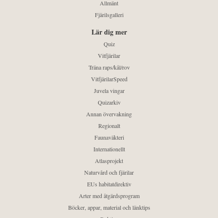
Allmänt
Fjärilsgalleri
Lär dig mer
Quiz
Vitfjärilar
Träna raps/kål/rov
VitfjärilarSpeed
Juvela vingar
Quizarkiv
Annan övervakning
Regionalt
Faunaväkteri
Internationellt
Atlasprojekt
Naturvård och fjärilar
EUs habitatdirektiv
Arter med åtgärdsprogram
Böcker, appar, material och länktips