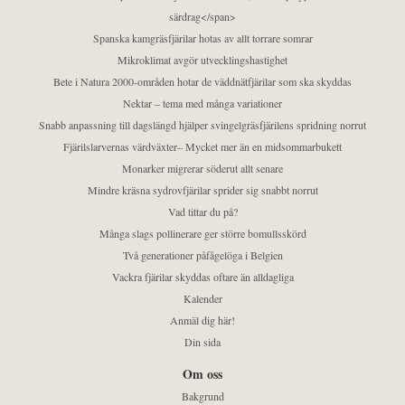
särdrag</span>
Spanska kamgräsfjärilar hotas av allt torrare somrar
Mikroklimat avgör utvecklingshastighet
Bete i Natura 2000-områden hotar de väddnätfjärilar som ska skyddas
Nektar – tema med många variationer
Snabb anpassning till dagslängd hjälper svingelgräsfjärilens spridning norrut
Fjärilslarvernas värdväxter– Mycket mer än en midsommarbukett
Monarker migrerar söderut allt senare
Mindre kräsna sydrovfjärilar sprider sig snabbt norrut
Vad tittar du på?
Många slags pollinerare ger större bomullsskörd
Två generationer påfågelöga i Belgien
Vackra fjärilar skyddas oftare än alldagliga
Kalender
Anmäl dig här!
Din sida
Om oss
Bakgrund