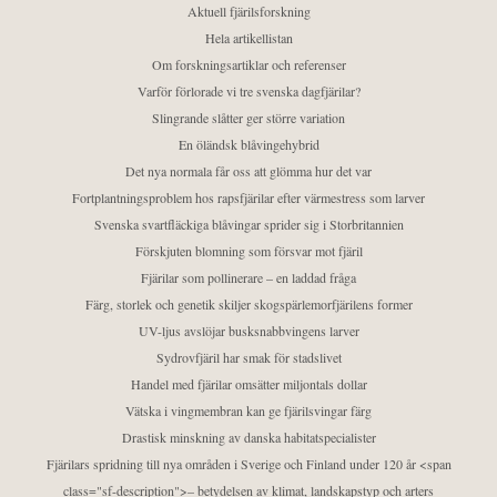
Aktuell fjärilsforskning
Hela artikellistan
Om forskningsartiklar och referenser
Varför förlorade vi tre svenska dagfjärilar?
Slingrande slåtter ger större variation
En öländsk blåvingehybrid
Det nya normala får oss att glömma hur det var
Fortplantningsproblem hos rapsfjärilar efter värmestress som larver
Svenska svartfläckiga blåvingar sprider sig i Storbritannien
Förskjuten blomning som försvar mot fjäril
Fjärilar som pollinerare – en laddad fråga
Färg, storlek och genetik skiljer skogspärlemorfjärilens former
UV-ljus avslöjar busksnabbvingens larver
Sydrovfjäril har smak för stadslivet
Handel med fjärilar omsätter miljontals dollar
Vätska i vingmembran kan ge fjärilsvingar färg
Drastisk minskning av danska habitatspecialister
Fjärilars spridning till nya områden i Sverige och Finland under 120 år <span
class="sf-description">– betydelsen av klimat, landskapstyp och arters