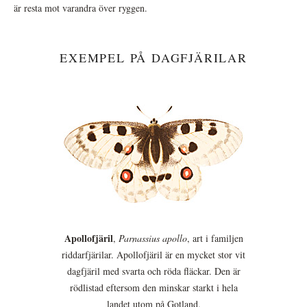
är resta mot varandra över ryggen.
EXEMPEL PÅ DAGFJÄRILAR
Apollofjäril
,
Parnassius apollo
, art i familjen
riddarfjärilar. Apollofjäril är en mycket stor vit
dagfjäril med svarta och röda fläckar. Den är
rödlistad eftersom den minskar starkt i hela
landet utom på Gotland.