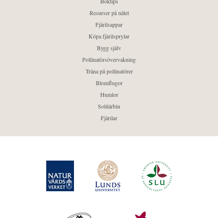
Boktips
Resurser på nätet
Fjärilsappar
Köpa fjärilsprylar
Bygg själv
Pollinatörsövervakning
Träna på pollinatörer
Blomflugor
Humlor
Solitärbin
Fjärilar