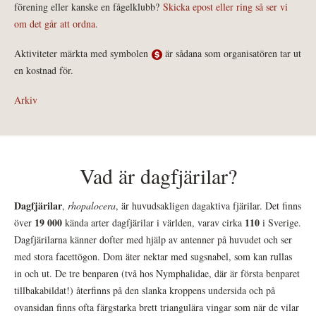
förening eller kanske en fågelklubb?
Skicka epost eller ring så ser vi
om det går att ordna.
Aktiviteter märkta med symbolen
är sådana som organisatören tar ut
en kostnad för.
Arkiv
Vad är dagfjärilar?
Dagfjärilar
,
rhopalocera
, är huvudsakligen dagaktiva fjärilar. Det finns
19 000
110
över
kända arter dagfjärilar i världen, varav cirka
i Sverige.
Dagfjärilarna känner dofter med hjälp av antenner på huvudet och ser
med stora facettögon. Dom äter nektar med sugsnabel, som kan rullas
in och ut. De tre benparen (två hos Nymphalidae, där är första benparet
tillbakabildat!) återfinns på den slanka kroppens undersida och på
ovansidan finns ofta färgstarka brett triangulära vingar som när de vilar