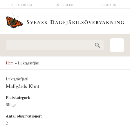
Hoppa till huvudinnehåll
BLI MEDLEM
IN ENGLISH
LOGGA IN
Sökformulär
Hem
» Luktgräsfjäril
Luktgräsfjäril
Mallgårds Klint
Platskategori:
Slinga
Antal observationer:
2