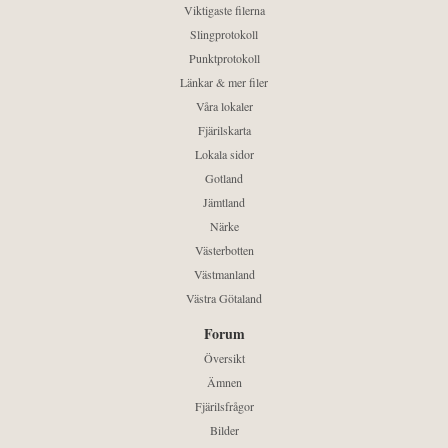
Viktigaste filerna
Slingprotokoll
Punktprotokoll
Länkar & mer filer
Våra lokaler
Fjärilskarta
Lokala sidor
Gotland
Jämtland
Närke
Västerbotten
Västmanland
Västra Götaland
Forum
Översikt
Ämnen
Fjärilsfrågor
Bilder