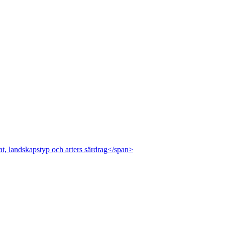
at, landskapstyp och arters särdrag</span>