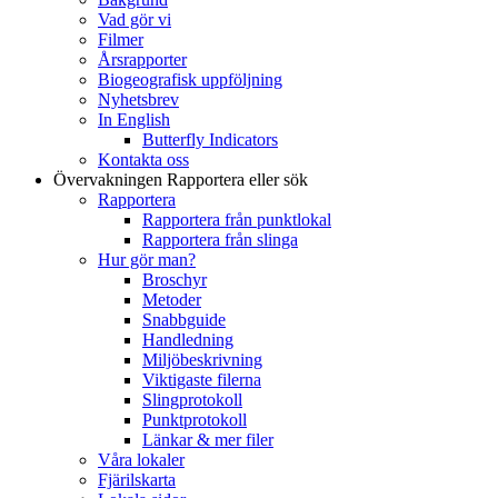
Vad gör vi
Filmer
Årsrapporter
Biogeografisk uppföljning
Nyhetsbrev
In English
Butterfly Indicators
Kontakta oss
Övervakningen
Rapportera eller sök
Rapportera
Rapportera från punktlokal
Rapportera från slinga
Hur gör man?
Broschyr
Metoder
Snabbguide
Handledning
Miljöbeskrivning
Viktigaste filerna
Slingprotokoll
Punktprotokoll
Länkar & mer filer
Våra lokaler
Fjärilskarta