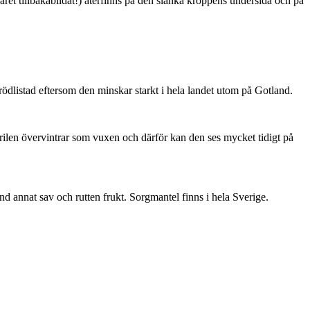
ret tillbakabildat!) återfinns på den slanka kroppens undersida och på
är rödlistad eftersom den minskar starkt i hela landet utom på Gotland.
ärilen övervintrar som vuxen och därför kan den ses mycket tidigt på
nd annat sav och rutten frukt. Sorgmantel finns i hela Sverige.