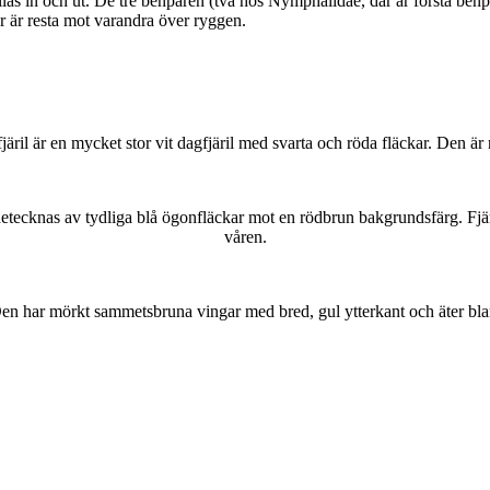
as in och ut. De tre benparen (två hos Nymphalidae, där är första benpa
ar är resta mot varandra över ryggen.
lofjäril är en mycket stor vit dagfjäril med svarta och röda fläckar. Den 
kännetecknas av tydliga blå ögonfläckar mot en rödbrun bakgrundsfärg. Fj
våren.
r. Den har mörkt sammetsbruna vingar med bred, gul ytterkant och äter bla