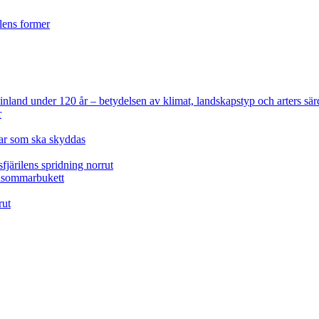
ilens former
 Finland under 120 år
– betydelsen av klimat, landskapstyp och arters sär
r
lar som ska skyddas
fjärilens spridning norrut
idsommarbukett
rut