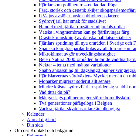
Fjärilar som pollinerare – en laddad fråga
Färg, storlek och genetik skiljer skogspärlemorfjär
UV-ljus avslöjar busksnabbvingens larver
Sydrovfjäril har smak för stadslivet
Handel med fjärilar omsätter miljontals dollar
Vätska i vingmembran kan ge fjärilsvingar färg
Drastisk minskning av danska habitatspecialister
Fjärilars spridning till nya områden i Sverige och
Spanska kamgräsfjärilar hotas av allt torrare somra
Mikroklimat avgör utvecklingshastighet
Bete i Natura 2000-områden hotar de väddnätfjäri
Nektar – tema med många variationer
Snabb anpassning till dagslängd hjälper svingelgräs
Fjärilslarvernas värdväxter– Mycket mer än en m
Monarker migrerar söderut allt senare
Mindre kräsna sydrovfjärilar sprider sig snabbt nor
Vad tittar du på?
Många slags pollinerare ger större bomullsskörd
Två generationer påfågelöga i Belgien
Vackra fjärilar skyddas oftare än alldagliga
Kalender
Anmäl dig här!
Din sida
Om oss
Kontakt och bakgrund
Bakgrund