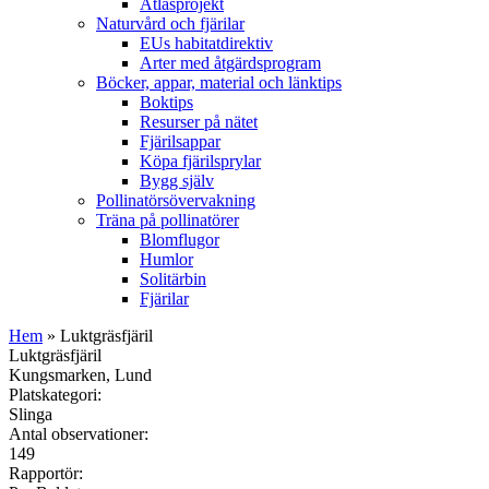
Atlasprojekt
Naturvård och fjärilar
EUs habitatdirektiv
Arter med åtgärdsprogram
Böcker, appar, material och länktips
Boktips
Resurser på nätet
Fjärilsappar
Köpa fjärilsprylar
Bygg själv
Pollinatörsövervakning
Träna på pollinatörer
Blomflugor
Humlor
Solitärbin
Fjärilar
Hem
» Luktgräsfjäril
Luktgräsfjäril
Kungsmarken, Lund
Platskategori:
Slinga
Antal observationer:
149
Rapportör: