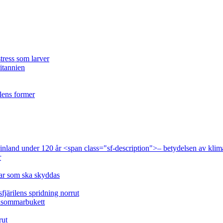
tress som larver
ritannien
ilens former
 Finland under 120 år <span class="sf-description">– betydelsen av klim
r
lar som ska skyddas
fjärilens spridning norrut
idsommarbukett
rut