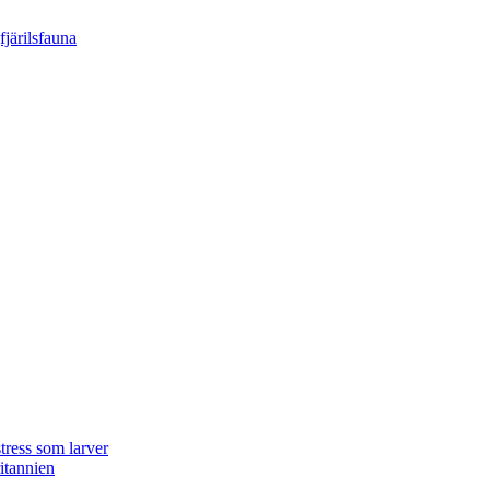
tress som larver
ritannien