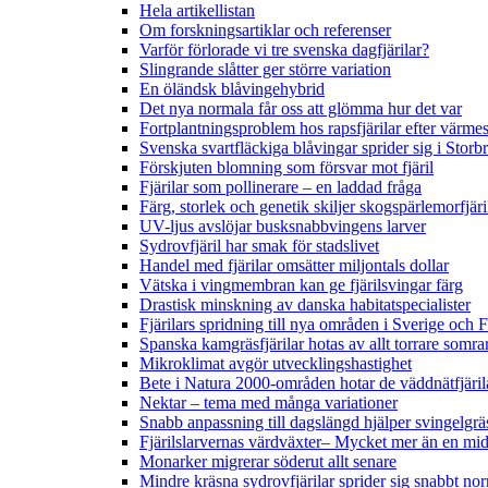
Hela artikellistan
Om forskningsartiklar och referenser
Varför förlorade vi tre svenska dagfjärilar?
Slingrande slåtter ger större variation
En öländsk blåvingehybrid
Det nya normala får oss att glömma hur det var
Fortplantningsproblem hos rapsfjärilar efter värmes
Svenska svartfläckiga blåvingar sprider sig i Storb
Förskjuten blomning som försvar mot fjäril
Fjärilar som pollinerare – en laddad fråga
Färg, storlek och genetik skiljer skogspärlemorfjär
UV-ljus avslöjar busksnabbvingens larver
Sydrovfjäril har smak för stadslivet
Handel med fjärilar omsätter miljontals dollar
Vätska i vingmembran kan ge fjärilsvingar färg
Drastisk minskning av danska habitatspecialister
Fjärilars spridning till nya områden i Sverige och
Spanska kamgräsfjärilar hotas av allt torrare somra
Mikroklimat avgör utvecklingshastighet
Bete i Natura 2000-områden hotar de väddnätfjäri
Nektar – tema med många variationer
Snabb anpassning till dagslängd hjälper svingelgräs
Fjärilslarvernas värdväxter– Mycket mer än en m
Monarker migrerar söderut allt senare
Mindre kräsna sydrovfjärilar sprider sig snabbt nor