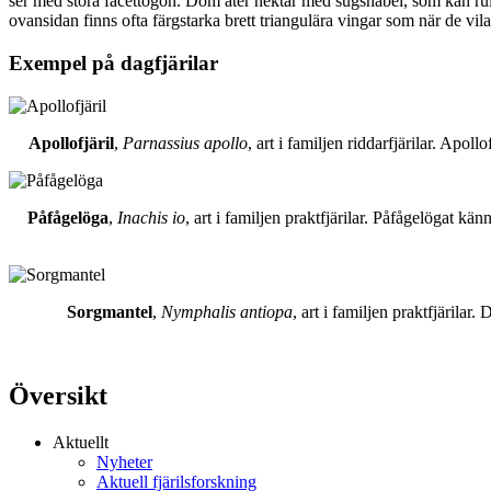
ser med stora facettögon. Dom äter nektar med sugsnabel, som kan rull
ovansidan finns ofta färgstarka brett triangulära vingar som när de vil
Exempel på dagfjärilar
Apollofjäril
,
Parnassius apollo
, art i familjen riddarfjärilar. Apol
Påfågelöga
,
Inachis io
, art i familjen praktfjärilar. Påfågelögat 
Sorgmantel
,
Nymphalis antiopa
, art i familjen praktfjärila
Översikt
Aktuellt
Nyheter
Aktuell fjärilsforskning