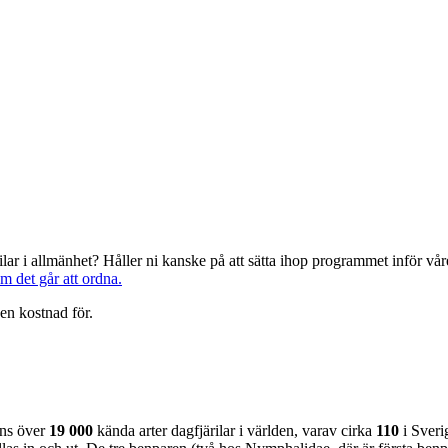
järilar i allmänhet? Håller ni kanske på att sätta ihop programmet inför 
om det går att ordna.
en kostnad för.
nns över
19 000
kända arter dagfjärilar i världen, varav cirka
110
i Sveri