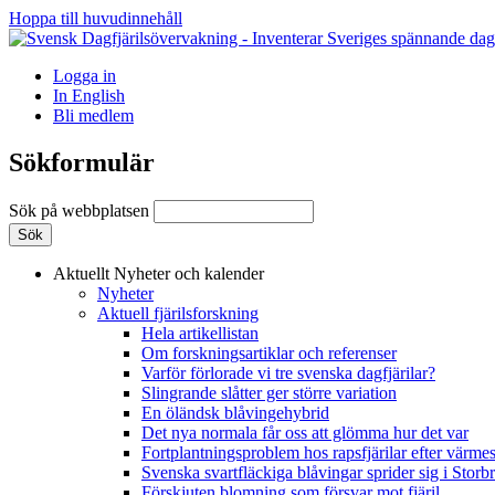
Hoppa till huvudinnehåll
Logga in
In English
Bli medlem
Sökformulär
Sök på webbplatsen
Aktuellt
Nyheter och kalender
Nyheter
Aktuell fjärilsforskning
Hela artikellistan
Om forskningsartiklar och referenser
Varför förlorade vi tre svenska dagfjärilar?
Slingrande slåtter ger större variation
En öländsk blåvingehybrid
Det nya normala får oss att glömma hur det var
Fortplantningsproblem hos rapsfjärilar efter värmes
Svenska svartfläckiga blåvingar sprider sig i Storb
Förskjuten blomning som försvar mot fjäril