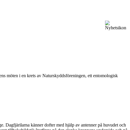
vårens möten i en krets av Naturskyddsföreningen, ett entomologisk
ge. Dagfjärilarna känner dofter med hjälp av antenner på huvudet och