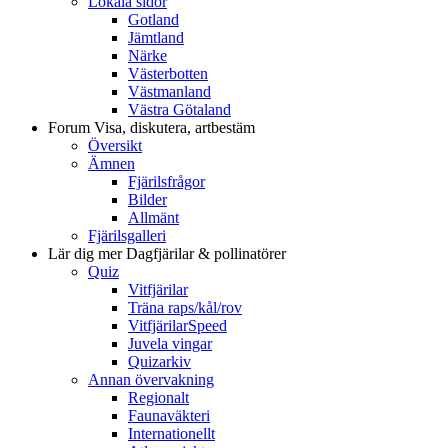
Lokala sidor
Gotland
Jämtland
Närke
Västerbotten
Västmanland
Västra Götaland
Forum
Visa, diskutera, artbestäm
Översikt
Ämnen
Fjärilsfrågor
Bilder
Allmänt
Fjärilsgalleri
Lär dig mer
Dagfjärilar & pollinatörer
Quiz
Vitfjärilar
Träna raps/kål/rov
VitfjärilarSpeed
Juvela vingar
Quizarkiv
Annan övervakning
Regionalt
Faunaväkteri
Internationellt