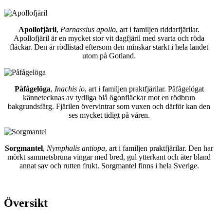
Apollofjäril
,
Parnassius apollo
, art i familjen riddarfjärilar.
Apollofjäril är en mycket stor vit dagfjäril med svarta och röda
fläckar. Den är rödlistad eftersom den minskar starkt i hela landet
utom på Gotland.
Påfågelöga
,
Inachis io
, art i familjen praktfjärilar. Påfågelögat
kännetecknas av tydliga blå ögonfläckar mot en rödbrun
bakgrundsfärg. Fjärilen övervintrar som vuxen och därför kan den
ses mycket tidigt på våren.
Sorgmantel
,
Nymphalis antiopa
, art i familjen praktfjärilar. Den har
mörkt sammetsbruna vingar med bred, gul ytterkant och äter bland
annat sav och rutten frukt. Sorgmantel finns i hela Sverige.
Översikt