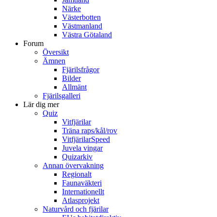
Närke
Västerbotten
Västmanland
Västra Götaland
Forum
Översikt
Ämnen
Fjärilsfrågor
Bilder
Allmänt
Fjärilsgalleri
Lär dig mer
Quiz
Vitfjärilar
Träna raps/kål/rov
VitfjärilarSpeed
Juvela vingar
Quizarkiv
Annan övervakning
Regionalt
Faunaväkteri
Internationellt
Atlasprojekt
Naturvård och fjärilar