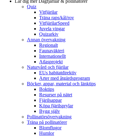
Lär dig mer
Dagfjärilar & pollinatörer
Quiz
Vitfjärilar
Träna raps/kål/rov
VitfjärilarSpeed
Juvela vingar
Quizarkiv
Annan övervakning
Regionalt
Faunaväkteri
Internationellt
Atlasprojekt
Naturvård och fjärilar
EUs habitatdirektiv
Arter med åtgärdsprogram
Böcker, appar, material och länktips
Boktips
Resurser på nätet
Fjärilsappar
Köpa fjärilsprylar
Bygg själv
Pollinatörsövervakning
Träna på pollinatörer
Blomflugor
Humlor