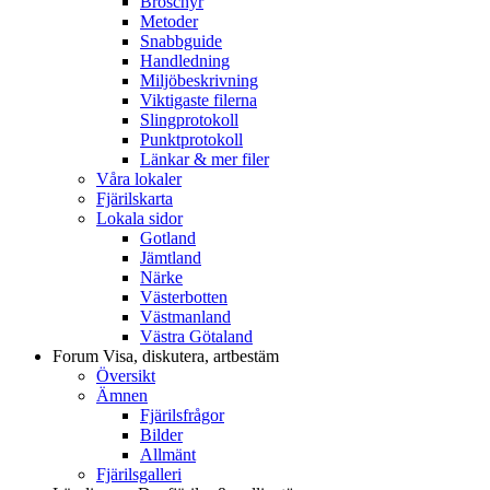
Broschyr
Metoder
Snabbguide
Handledning
Miljöbeskrivning
Viktigaste filerna
Slingprotokoll
Punktprotokoll
Länkar & mer filer
Våra lokaler
Fjärilskarta
Lokala sidor
Gotland
Jämtland
Närke
Västerbotten
Västmanland
Västra Götaland
Forum
Visa, diskutera, artbestäm
Översikt
Ämnen
Fjärilsfrågor
Bilder
Allmänt
Fjärilsgalleri