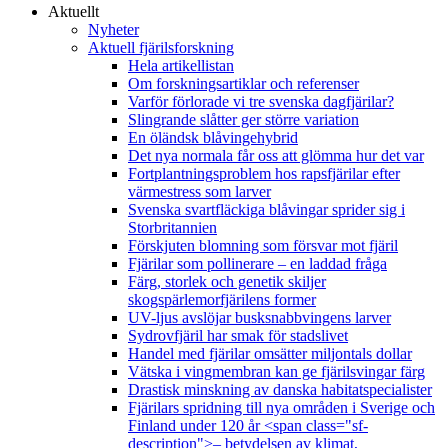
Aktuellt
Nyheter
Aktuell fjärilsforskning
Hela artikellistan
Om forskningsartiklar och referenser
Varför förlorade vi tre svenska dagfjärilar?
Slingrande slåtter ger större variation
En öländsk blåvingehybrid
Det nya normala får oss att glömma hur det var
Fortplantningsproblem hos rapsfjärilar efter
värmestress som larver
Svenska svartfläckiga blåvingar sprider sig i
Storbritannien
Förskjuten blomning som försvar mot fjäril
Fjärilar som pollinerare – en laddad fråga
Färg, storlek och genetik skiljer
skogspärlemorfjärilens former
UV-ljus avslöjar busksnabbvingens larver
Sydrovfjäril har smak för stadslivet
Handel med fjärilar omsätter miljontals dollar
Vätska i vingmembran kan ge fjärilsvingar färg
Drastisk minskning av danska habitatspecialister
Fjärilars spridning till nya områden i Sverige och
Finland under 120 år <span class="sf-
description">– betydelsen av klimat,