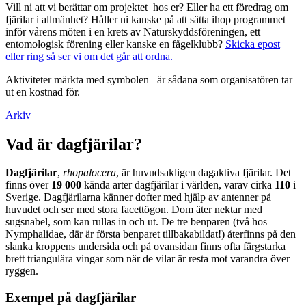
Vill ni att vi berättar om projektet hos er? Eller ha ett föredrag om
fjärilar i allmänhet? Håller ni kanske på att sätta ihop programmet
inför vårens möten i en krets av Naturskyddsföreningen, ett
entomologisk förening eller kanske en fågelklubb?
Skicka epost
eller ring så ser vi om det går att ordna.
Aktiviteter märkta med symbolen
är sådana som organisatören tar
ut en kostnad för.
Arkiv
Vad är dagfjärilar?
Dagfjärilar
,
rhopalocera
, är huvudsakligen dagaktiva fjärilar. Det
finns över
19 000
kända arter dagfjärilar i världen, varav cirka
110
i
Sverige. Dagfjärilarna känner dofter med hjälp av antenner på
huvudet och ser med stora facettögon. Dom äter nektar med
sugsnabel, som kan rullas in och ut. De tre benparen (två hos
Nymphalidae, där är första benparet tillbakabildat!) återfinns på den
slanka kroppens undersida och på ovansidan finns ofta färgstarka
brett triangulära vingar som när de vilar är resta mot varandra över
ryggen.
Exempel på dagfjärilar