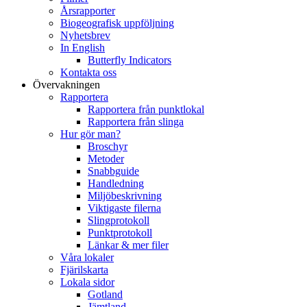
Årsrapporter
Biogeografisk uppföljning
Nyhetsbrev
In English
Butterfly Indicators
Kontakta oss
Övervakningen
Rapportera
Rapportera från punktlokal
Rapportera från slinga
Hur gör man?
Broschyr
Metoder
Snabbguide
Handledning
Miljöbeskrivning
Viktigaste filerna
Slingprotokoll
Punktprotokoll
Länkar & mer filer
Våra lokaler
Fjärilskarta
Lokala sidor
Gotland
Jämtland