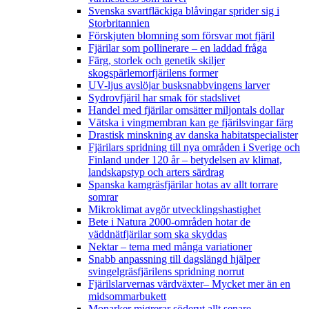
Svenska svartfläckiga blåvingar sprider sig i
Storbritannien
Förskjuten blomning som försvar mot fjäril
Fjärilar som pollinerare – en laddad fråga
Färg, storlek och genetik skiljer
skogspärlemorfjärilens former
UV-ljus avslöjar busksnabbvingens larver
Sydrovfjäril har smak för stadslivet
Handel med fjärilar omsätter miljontals dollar
Vätska i vingmembran kan ge fjärilsvingar färg
Drastisk minskning av danska habitatspecialister
Fjärilars spridning till nya områden i Sverige och
Finland under 120 år
– betydelsen av klimat,
landskapstyp och arters särdrag
Spanska kamgräsfjärilar hotas av allt torrare
somrar
Mikroklimat avgör utvecklingshastighet
Bete i Natura 2000-områden hotar de
väddnätfjärilar som ska skyddas
Nektar – tema med många variationer
Snabb anpassning till dagslängd hjälper
svingelgräsfjärilens spridning norrut
Fjärilslarvernas värdväxter– Mycket mer än en
midsommarbukett
Monarker migrerar söderut allt senare