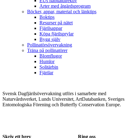
EUs habitatdirektiv
Arter med åtgärdsprogram
Böcker, appar, material och länktips
Boktips
Resurser på nätet
Fjärilsappar
Köpa fjärilsprylar
Bygg själv
Pollinatörsövervakning
Träna på pollinatörer
Blomflugor
Humlor
Solitärbin
Fjärilar
Svensk Dagfjärilsövervakning utförs i samarbete med
Naturvårdsverket, Lunds Universitet, ArtDatabanken, Sveriges
Entomologiska Förening och Butterfly Conservation Europe.
Skriv ett brev
Ring oss