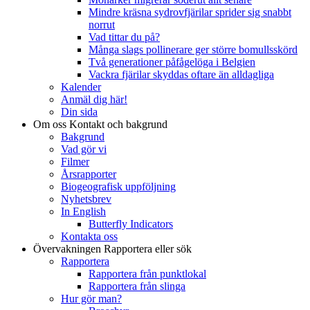
Mindre kräsna sydrovfjärilar sprider sig snabbt
norrut
Vad tittar du på?
Många slags pollinerare ger större bomullsskörd
Två generationer påfågelöga i Belgien
Vackra fjärilar skyddas oftare än alldagliga
Kalender
Anmäl dig här!
Din sida
Om oss
Kontakt och bakgrund
Bakgrund
Vad gör vi
Filmer
Årsrapporter
Biogeografisk uppföljning
Nyhetsbrev
In English
Butterfly Indicators
Kontakta oss
Övervakningen
Rapportera eller sök
Rapportera
Rapportera från punktlokal
Rapportera från slinga
Hur gör man?