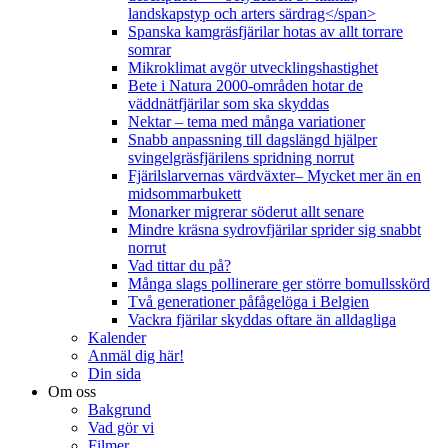
landskapstyp och arters särdrag</span>
Spanska kamgräsfjärilar hotas av allt torrare
somrar
Mikroklimat avgör utvecklingshastighet
Bete i Natura 2000-områden hotar de
väddnätfjärilar som ska skyddas
Nektar – tema med många variationer
Snabb anpassning till dagslängd hjälper
svingelgräsfjärilens spridning norrut
Fjärilslarvernas värdväxter– Mycket mer än en
midsommarbukett
Monarker migrerar söderut allt senare
Mindre kräsna sydrovfjärilar sprider sig snabbt
norrut
Vad tittar du på?
Många slags pollinerare ger större bomullsskörd
Två generationer påfågelöga i Belgien
Vackra fjärilar skyddas oftare än alldagliga
Kalender
Anmäl dig här!
Din sida
Om oss
Bakgrund
Vad gör vi
Filmer