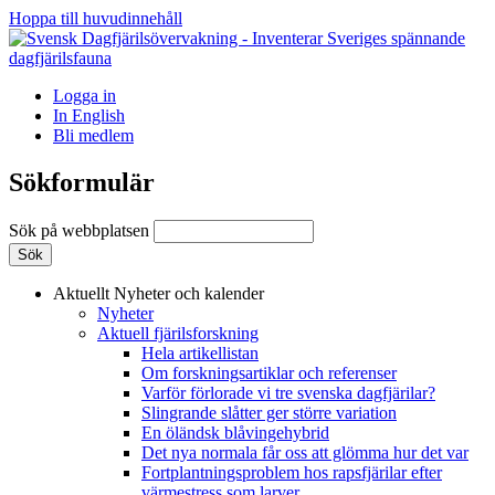
Hoppa till huvudinnehåll
Logga in
In English
Bli medlem
Sökformulär
Sök på webbplatsen
Aktuellt
Nyheter och kalender
Nyheter
Aktuell fjärilsforskning
Hela artikellistan
Om forskningsartiklar och referenser
Varför förlorade vi tre svenska dagfjärilar?
Slingrande slåtter ger större variation
En öländsk blåvingehybrid
Det nya normala får oss att glömma hur det var
Fortplantningsproblem hos rapsfjärilar efter
värmestress som larver