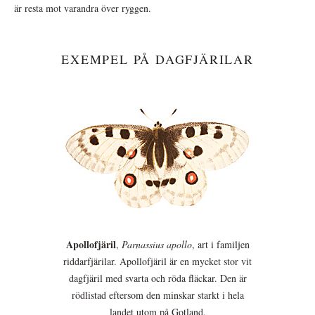
är resta mot varandra över ryggen.
EXEMPEL PÅ DAGFJÄRILAR
Apollofjäril
,
Parnassius apollo
, art i familjen
riddarfjärilar. Apollofjäril är en mycket stor vit
dagfjäril med svarta och röda fläckar. Den är
rödlistad eftersom den minskar starkt i hela
landet utom på Gotland.