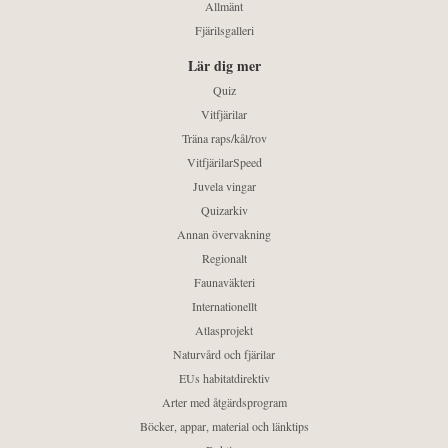
Allmänt
Fjärilsgalleri
Lär dig mer
Quiz
Vitfjärilar
Träna raps/kål/rov
VitfjärilarSpeed
Juvela vingar
Quizarkiv
Annan övervakning
Regionalt
Faunaväkteri
Internationellt
Atlasprojekt
Naturvård och fjärilar
EUs habitatdirektiv
Arter med åtgärdsprogram
Böcker, appar, material och länktips