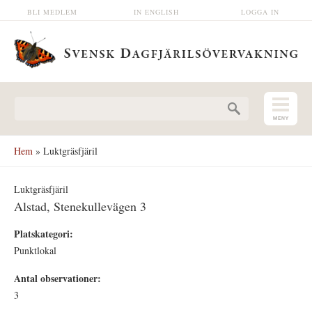
Hoppa till huvudinnehåll
BLI MEDLEM
IN ENGLISH
LOGGA IN
Sökformulär
Hem
» Luktgräsfjäril
Luktgräsfjäril
Alstad, Stenekullevägen 3
Platskategori:
Punktlokal
Antal observationer:
3