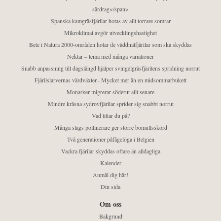
särdrag</span>
Spanska kamgräsfjärilar hotas av allt torrare somrar
Mikroklimat avgör utvecklingshastighet
Bete i Natura 2000-områden hotar de väddnätfjärilar som ska skyddas
Nektar – tema med många variationer
Snabb anpassning till dagslängd hjälper svingelgräsfjärilens spridning norrut
Fjärilslarvernas värdväxter– Mycket mer än en midsommarbukett
Monarker migrerar söderut allt senare
Mindre kräsna sydrovfjärilar sprider sig snabbt norrut
Vad tittar du på?
Många slags pollinerare ger större bomullsskörd
Två generationer påfågelöga i Belgien
Vackra fjärilar skyddas oftare än alldagliga
Kalender
Anmäl dig här!
Din sida
Om oss
Bakgrund