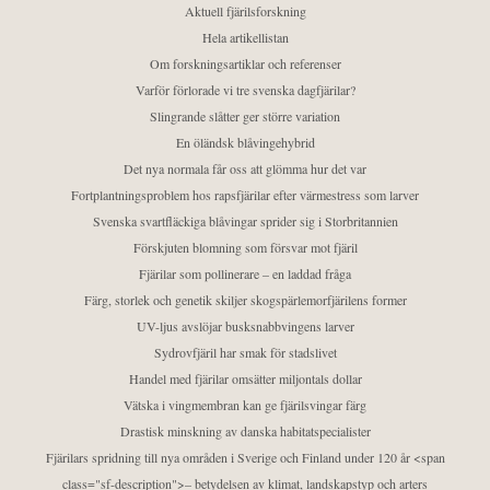
Aktuell fjärilsforskning
Hela artikellistan
Om forskningsartiklar och referenser
Varför förlorade vi tre svenska dagfjärilar?
Slingrande slåtter ger större variation
En öländsk blåvingehybrid
Det nya normala får oss att glömma hur det var
Fortplantningsproblem hos rapsfjärilar efter värmestress som larver
Svenska svartfläckiga blåvingar sprider sig i Storbritannien
Förskjuten blomning som försvar mot fjäril
Fjärilar som pollinerare – en laddad fråga
Färg, storlek och genetik skiljer skogspärlemorfjärilens former
UV-ljus avslöjar busksnabbvingens larver
Sydrovfjäril har smak för stadslivet
Handel med fjärilar omsätter miljontals dollar
Vätska i vingmembran kan ge fjärilsvingar färg
Drastisk minskning av danska habitatspecialister
Fjärilars spridning till nya områden i Sverige och Finland under 120 år <span
class="sf-description">– betydelsen av klimat, landskapstyp och arters