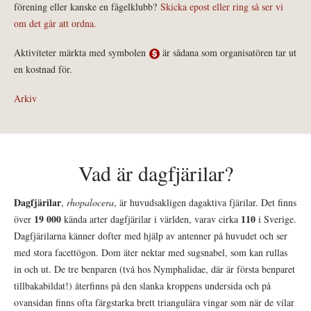
förening eller kanske en fågelklubb?
Skicka epost eller ring så ser vi
om det går att ordna.
Aktiviteter märkta med symbolen
är sådana som organisatören tar ut
en kostnad för.
Arkiv
Vad är dagfjärilar?
Dagfjärilar
,
rhopalocera
, är huvudsakligen dagaktiva fjärilar. Det finns
19 000
110
över
kända arter dagfjärilar i världen, varav cirka
i Sverige.
Dagfjärilarna känner dofter med hjälp av antenner på huvudet och ser
med stora facettögon. Dom äter nektar med sugsnabel, som kan rullas
in och ut. De tre benparen (två hos Nymphalidae, där är första benparet
tillbakabildat!) återfinns på den slanka kroppens undersida och på
ovansidan finns ofta färgstarka brett triangulära vingar som när de vilar