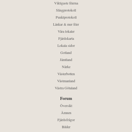
Viktigaste filerna
Slingprotokoll
Punktprotokoll
Länkar & mer filer
Våra lokaler
Fjärilskarta
Lokala sidor
Gotland
Jämtland
Närke
Västerbotten
Västmanland
Västra Götaland
Forum
Översikt
Ämnen
Fjärilsfrågor
Bilder