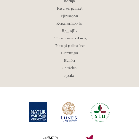
Boktips
Resurser på nätet
Fjärilsappar
Köpa fjärilsprylar
Bygg själv
Pollinatörsövervakning
Träna på pollinatörer
Blomflugor
Humlor
Solitärbin
Fjärilar