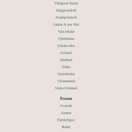
Viktigaste filerna
Slingprotokoll
Punktprotokoll
Länkar & mer filer
Våra lokaler
Fjärilskarta
Lokala sidor
Gotland
Jämtland
Närke
Västerbotten
Västmanland
Västra Götaland
Forum
Översikt
Ämnen
Fjärilsfrågor
Bilder