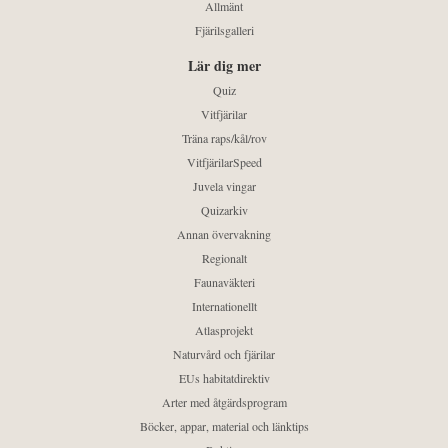
Allmänt
Fjärilsgalleri
Lär dig mer
Quiz
Vitfjärilar
Träna raps/kål/rov
VitfjärilarSpeed
Juvela vingar
Quizarkiv
Annan övervakning
Regionalt
Faunaväkteri
Internationellt
Atlasprojekt
Naturvård och fjärilar
EUs habitatdirektiv
Arter med åtgärdsprogram
Böcker, appar, material och länktips