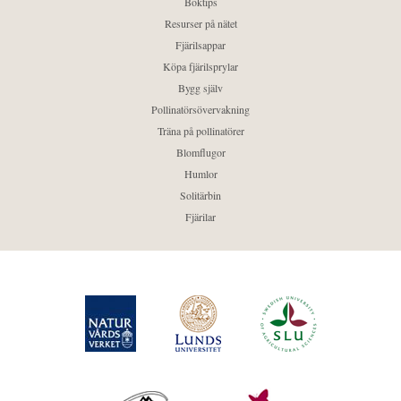
Boktips
Resurser på nätet
Fjärilsappar
Köpa fjärilsprylar
Bygg själv
Pollinatörsövervakning
Träna på pollinatörer
Blomflugor
Humlor
Solitärbin
Fjärilar