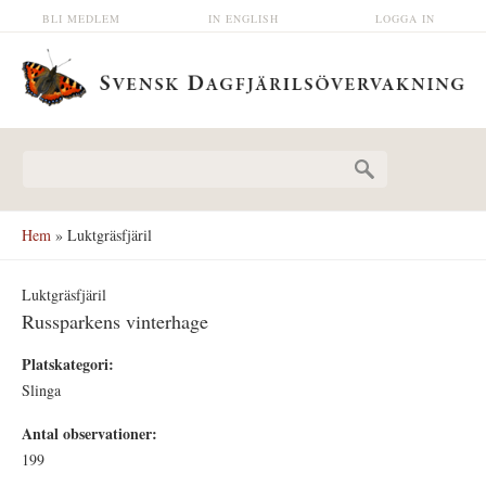
Hoppa till huvudinnehåll
BLI MEDLEM
IN ENGLISH
LOGGA IN
Sökformulär
Hem
» Luktgräsfjäril
Luktgräsfjäril
Russparkens vinterhage
Platskategori:
Slinga
Antal observationer:
199