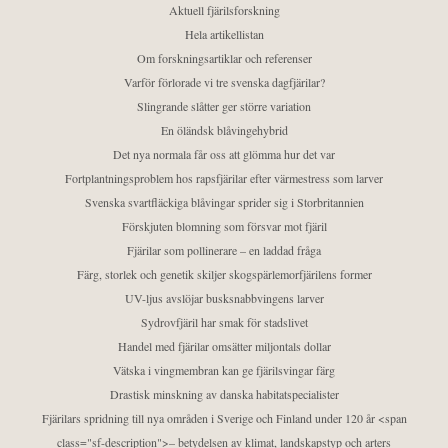
Aktuell fjärilsforskning
Hela artikellistan
Om forskningsartiklar och referenser
Varför förlorade vi tre svenska dagfjärilar?
Slingrande slåtter ger större variation
En öländsk blåvingehybrid
Det nya normala får oss att glömma hur det var
Fortplantningsproblem hos rapsfjärilar efter värmestress som larver
Svenska svartfläckiga blåvingar sprider sig i Storbritannien
Förskjuten blomning som försvar mot fjäril
Fjärilar som pollinerare – en laddad fråga
Färg, storlek och genetik skiljer skogspärlemorfjärilens former
UV-ljus avslöjar busksnabbvingens larver
Sydrovfjäril har smak för stadslivet
Handel med fjärilar omsätter miljontals dollar
Vätska i vingmembran kan ge fjärilsvingar färg
Drastisk minskning av danska habitatspecialister
Fjärilars spridning till nya områden i Sverige och Finland under 120 år <span
class="sf-description">– betydelsen av klimat, landskapstyp och arters