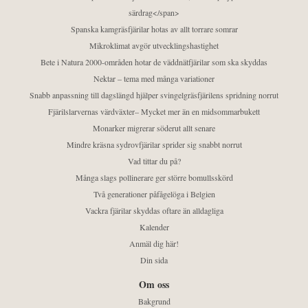
särdrag</span>
Spanska kamgräsfjärilar hotas av allt torrare somrar
Mikroklimat avgör utvecklingshastighet
Bete i Natura 2000-områden hotar de väddnätfjärilar som ska skyddas
Nektar – tema med många variationer
Snabb anpassning till dagslängd hjälper svingelgräsfjärilens spridning norrut
Fjärilslarvernas värdväxter– Mycket mer än en midsommarbukett
Monarker migrerar söderut allt senare
Mindre kräsna sydrovfjärilar sprider sig snabbt norrut
Vad tittar du på?
Många slags pollinerare ger större bomullsskörd
Två generationer påfågelöga i Belgien
Vackra fjärilar skyddas oftare än alldagliga
Kalender
Anmäl dig här!
Din sida
Om oss
Bakgrund