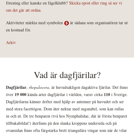
förening eller kanske en fågelklubb?
Skicka epost eller ring så ser vi
om det går att ordna.
Aktiviteter märkta med symbolen
är sådana som organisatören tar ut
en kostnad för.
Arkiv
Vad är dagfjärilar?
Dagfjärilar
,
rhopalocera
, är huvudsakligen dagaktiva fjärilar. Det finns
19 000
110
över
kända arter dagfjärilar i världen, varav cirka
i Sverige.
Dagfjärilarna känner dofter med hjälp av antenner på huvudet och ser
med stora facettögon. Dom äter nektar med sugsnabel, som kan rullas
in och ut. De tre benparen (två hos Nymphalidae, där är första benparet
tillbakabildat!) återfinns på den slanka kroppens undersida och på
ovansidan finns ofta färgstarka brett triangulära vingar som när de vilar