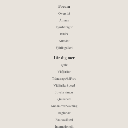
Forum
Översikt
Ämnen
Fjärilsfrågor
Bilder
Allmänt
Fjärilsgalleri
Lär dig mer
Quiz
Vitfjärilar
Träna raps/kål/rov
VitfjärilarSpeed
Juvela vingar
Quizarkiv
Annan övervakning
Regionalt
Faunaväkteri
Internationellt