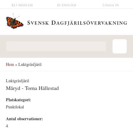
Hoppa till huvudinnehåll
BLI MEDLEM
IN ENGLISH
LOGGA IN
Sökformulär
Hem
» Luktgräsfjäril
Luktgräsfjäril
Måryd - Torna Hällestad
Platskategori:
Punktlokal
Antal observationer:
4