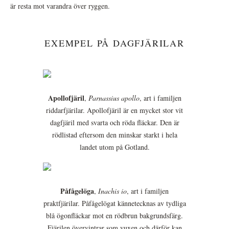
är resta mot varandra över ryggen.
EXEMPEL PÅ DAGFJÄRILAR
Apollofjäril
,
Parnassius apollo
, art i familjen
riddarfjärilar. Apollofjäril är en mycket stor vit
dagfjäril med svarta och röda fläckar. Den är
rödlistad eftersom den minskar starkt i hela
landet utom på Gotland.
Påfågelöga
,
Inachis io
, art i familjen
praktfjärilar. Påfågelögat kännetecknas av tydliga
blå ögonfläckar mot en rödbrun bakgrundsfärg.
Fjärilen övervintrar som vuxen och därför kan