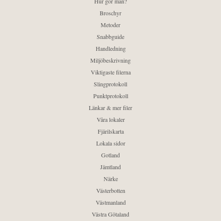
Hur gör man?
Broschyr
Metoder
Snabbguide
Handledning
Miljöbeskrivning
Viktigaste filerna
Slingprotokoll
Punktprotokoll
Länkar & mer filer
Våra lokaler
Fjärilskarta
Lokala sidor
Gotland
Jämtland
Närke
Västerbotten
Västmanland
Västra Götaland