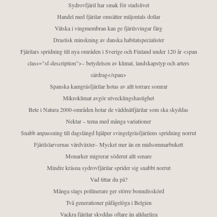
Sydrovfjäril har smak för stadslivet
Handel med fjärilar omsätter miljontals dollar
Vätska i vingmembran kan ge fjärilsvingar färg
Drastisk minskning av danska habitatspecialister
Fjärilars spridning till nya områden i Sverige och Finland under 120 år <span
class="sf-description">– betydelsen av klimat, landskapstyp och arters
särdrag</span>
Spanska kamgräsfjärilar hotas av allt torrare somrar
Mikroklimat avgör utvecklingshastighet
Bete i Natura 2000-områden hotar de väddnätfjärilar som ska skyddas
Nektar – tema med många variationer
Snabb anpassning till dagslängd hjälper svingelgräsfjärilens spridning norrut
Fjärilslarvernas värdväxter– Mycket mer än en midsommarbukett
Monarker migrerar söderut allt senare
Mindre kräsna sydrovfjärilar sprider sig snabbt norrut
Vad tittar du på?
Många slags pollinerare ger större bomullsskörd
Två generationer påfågelöga i Belgien
Vackra fjärilar skyddas oftare än alldagliga