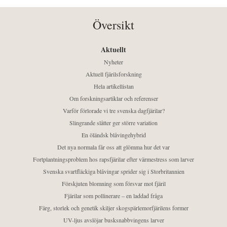
Översikt
Aktuellt
Nyheter
Aktuell fjärilsforskning
Hela artikellistan
Om forskningsartiklar och referenser
Varför förlorade vi tre svenska dagfjärilar?
Slingrande slåtter ger större variation
En öländsk blåvingehybrid
Det nya normala får oss att glömma hur det var
Fortplantningsproblem hos rapsfjärilar efter värmestress som larver
Svenska svartfläckiga blåvingar sprider sig i Storbritannien
Förskjuten blomning som försvar mot fjäril
Fjärilar som pollinerare – en laddad fråga
Färg, storlek och genetik skiljer skogspärlemorfjärilens former
UV-ljus avslöjar busksnabbvingens larver