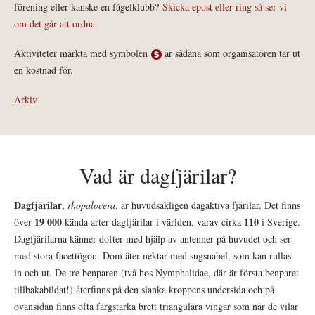
förening eller kanske en fågelklubb?
Skicka epost eller ring så ser vi
om det går att ordna.
Aktiviteter märkta med symbolen
är sådana som organisatören tar ut
en kostnad för.
Arkiv
Vad är dagfjärilar?
Dagfjärilar
,
rhopalocera
, är huvudsakligen dagaktiva fjärilar. Det finns
19 000
110
över
kända arter dagfjärilar i världen, varav cirka
i Sverige.
Dagfjärilarna känner dofter med hjälp av antenner på huvudet och ser
med stora facettögon. Dom äter nektar med sugsnabel, som kan rullas
in och ut. De tre benparen (två hos Nymphalidae, där är första benparet
tillbakabildat!) återfinns på den slanka kroppens undersida och på
ovansidan finns ofta färgstarka brett triangulära vingar som när de vilar