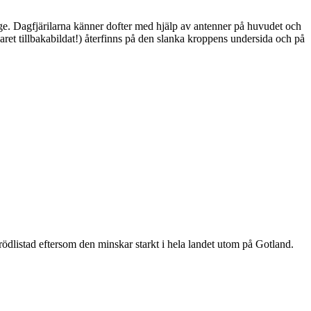
ge. Dagfjärilarna känner dofter med hjälp av antenner på huvudet och
ret tillbakabildat!) återfinns på den slanka kroppens undersida och på
är rödlistad eftersom den minskar starkt i hela landet utom på Gotland.