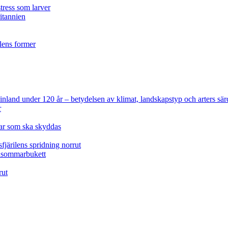
tress som larver
ritannien
ilens former
 Finland under 120 år
– betydelsen av klimat, landskapstyp och arters sär
r
lar som ska skyddas
fjärilens spridning norrut
idsommarbukett
rut