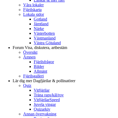
Länkar & mer filer
Våra lokaler
Fjärilskarta
Lokala sidor
Gotland
Jämtland
Närke
Västerbotten
Västmanland
Västra Götaland
Forum
Visa, diskutera, artbestäm
Översikt
Ämnen
Fjärilsfrågor
Bilder
Allmänt
Fjärilsgalleri
Lär dig mer
Dagfjärilar & pollinatörer
Quiz
Vitfjärilar
Träna raps/kål/rov
VitfjärilarSpeed
Juvela vingar
Quizarkiv
Annan övervakning