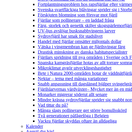
Fortplantningsproblem hos rapsfjärilar efter värmes
Svenska svartfläckiga blåvingar sprider sig i Storb
Förskjuten blomning som försvar mot fjäril
Fjärilar som pollinerare – en laddad fråga
Färg, storlek och genetik skiljer skogspärlemorfjär
UV-ljus avslöjar busksnabbvingens larver
Sydrovfjäril har smak för stadslivet
Handel med fjärilar omsätter miljontals dollar
Vätska i vingmembran kan ge fjärilsvingar färg
Drastisk minskning av danska habitatspecialister
Fjärilars spridning till nya områden i Sverige och
Spanska kamgräsfjärilar hotas av allt torrare somra
Mikroklimat avgör utvecklingshastighet
Bete i Natura 2000-områden hotar de väddnätfjäri
Nektar – tema med många variationer
Snabb anpassning till dagslängd hjälper svingelgräs
Fjärilslarvernas värdväxter– Mycket mer än en m
Monarker migrerar söderut allt senare
Mindre kräsna sydrovfjärilar sprider sig snabbt nor
Vad tittar du på?
Många slags pollinerare ger större bomullsskörd
Två generationer påfågelöga i Belgien
Vackra fjärilar skyddas oftare än alldagliga
Kalender
Anmäl dig här!