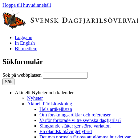
Hoppa till huvudinnehåll
Logga in
In English
Bli medlem
Sökformulär
Sök på webbplatsen
Aktuellt
Nyheter och kalender
Nyheter
Aktuell fjärilsforskning
Hela artikellistan
Om forskningsartiklar och referenser
Varför förlorade vi tre svenska dagfjärilar?
Slingrande slåtter ger större variation
En öländsk blåvingehybrid
Det nya normala får oss att glömma hur det var