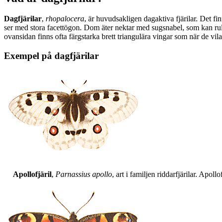
Dagfjärilar
,
rhopalocera
, är huvudsakligen dagaktiva fjärilar. Det fi
ser med stora facettögon. Dom äter nektar med sugsnabel, som kan rull
ovansidan finns ofta färgstarka brett triangulära vingar som när de vil
Exempel på dagfjärilar
Apollofjäril
,
Parnassius apollo
, art i familjen riddarfjärilar. Apol