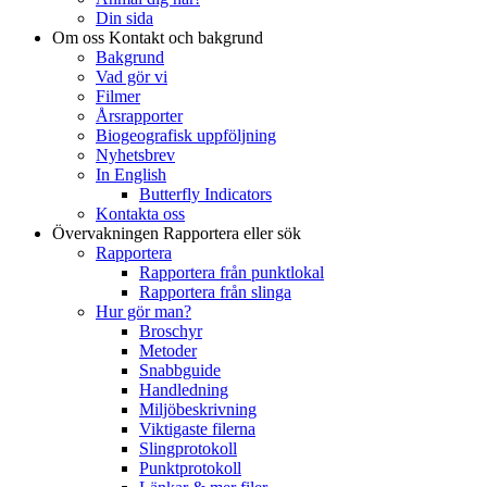
Din sida
Om oss
Kontakt och bakgrund
Bakgrund
Vad gör vi
Filmer
Årsrapporter
Biogeografisk uppföljning
Nyhetsbrev
In English
Butterfly Indicators
Kontakta oss
Övervakningen
Rapportera eller sök
Rapportera
Rapportera från punktlokal
Rapportera från slinga
Hur gör man?
Broschyr
Metoder
Snabbguide
Handledning
Miljöbeskrivning
Viktigaste filerna
Slingprotokoll
Punktprotokoll