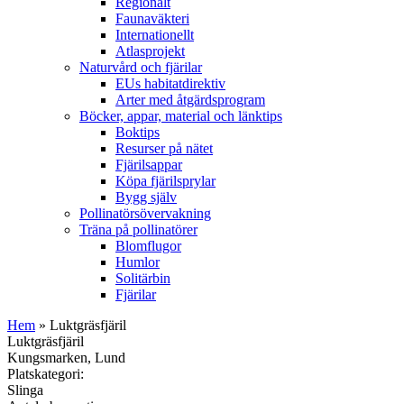
Regionalt
Faunaväkteri
Internationellt
Atlasprojekt
Naturvård och fjärilar
EUs habitatdirektiv
Arter med åtgärdsprogram
Böcker, appar, material och länktips
Boktips
Resurser på nätet
Fjärilsappar
Köpa fjärilsprylar
Bygg själv
Pollinatörsövervakning
Träna på pollinatörer
Blomflugor
Humlor
Solitärbin
Fjärilar
Hem
» Luktgräsfjäril
Luktgräsfjäril
Kungsmarken, Lund
Platskategori:
Slinga