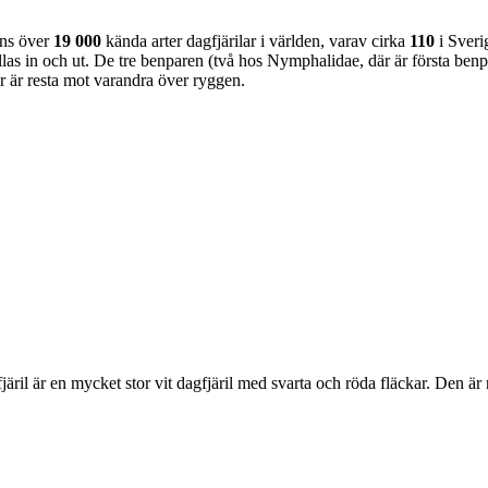
nns över
19 000
kända arter dagfjärilar i världen, varav cirka
110
i Sveri
as in och ut. De tre benparen (två hos Nymphalidae, där är första benpa
ar är resta mot varandra över ryggen.
lofjäril är en mycket stor vit dagfjäril med svarta och röda fläckar. Den 