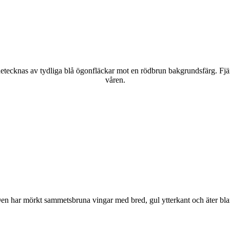
kännetecknas av tydliga blå ögonfläckar mot en rödbrun bakgrundsfärg. Fj
våren.
r. Den har mörkt sammetsbruna vingar med bred, gul ytterkant och äter bla