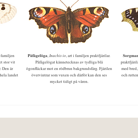
Påfågelöga
Sorgman
 i familjen
,
Inachis io
, art i familjen praktfjärilar.
t stor vit
Påfågelögat kännetecknas av tydliga blå
praktfjäri
r. Den är
ögonfläckar mot en rödbrun bakgrundsfärg. Fjärilen
med bred,
 hela landet
övervintrar som vuxen och därför kan den ses
och rutten
mycket tidigt på våren.