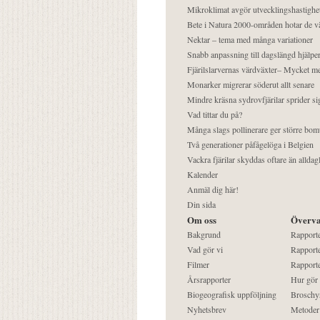
Mikroklimat avgör utvecklingshastighe
Bete i Natura 2000-områden hotar de v
Nektar – tema med många variationer
Snabb anpassning till dagslängd hjälper
Fjärilslarvernas värdväxter– Mycket 
Monarker migrerar söderut allt senare
Mindre kräsna sydrovfjärilar sprider si
Vad tittar du på?
Många slags pollinerare ger större bom
Två generationer påfågelöga i Belgien
Vackra fjärilar skyddas oftare än alldag
Kalender
Anmäl dig här!
Din sida
Om oss
Överva
Bakgrund
Rapport
Vad gör vi
Rapporte
Filmer
Rapporte
Årsrapporter
Hur gör
Biogeografisk uppföljning
Broschy
Nyhetsbrev
Metoder