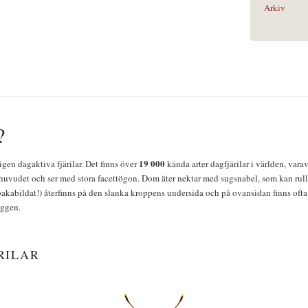
Arkiv
?
19 000
igen dagaktiva fjärilar. Det finns över
kända arter dagfjärilar i världen, vara
huvudet och ser med stora facettögon. Dom äter nektar med sugsnabel, som kan rulla
bakabildat!) återfinns på den slanka kroppens undersida och på ovansidan finns ofta 
yggen.
RILAR