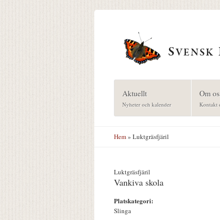
Hoppa till huvudinnehåll
Aktuellt
Om os
Nyheter och kalender
Kontakt 
Hem
» Luktgräsfjäril
Luktgräsfjäril
Vankiva skola
Platskategori:
Slinga