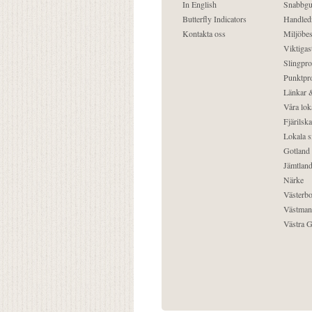
In English
Snabbgu
Butterfly Indicators
Handled
Kontakta oss
Miljöbes
Viktigast
Slingpro
Punktpro
Länkar &
Våra lok
Fjärilska
Lokala s
Gotland
Jämtlan
Närke
Västerbo
Västman
Västra G