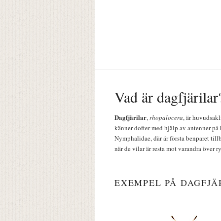
Vad är dagfjärilar
Dagfjärilar
,
rhopalocera
, är huvudsakl
känner dofter med hjälp av antenner på 
Nymphalidae, där är första benparet till
när de vilar är resta mot varandra över r
EXEMPEL PÅ DAGFJÄ