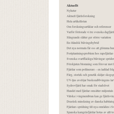
Aktuellt
Nyheter
Aktuell fjärilsforskning
Hela artikellistan
Om forskningsartiklar och referenser
Varför förlorade vi tre svenska dagfjäri
Slingrande slåtter ger större variation
En öländsk blåvingehybrid
Det nya normala får oss att glömma hur
Fortplantningsproblem hos rapsfjärilar 
Svenska svartfläckiga blåvingar sprider 
Förskjuten blomning som försvar mot fj
Fjärilar som pollinerare – en laddad frå
Färg, storlek och genetik skiljer skogs
UV-ljus avslöjar busksnabbvingens lar
Sydrovfjäril har smak för stadslivet
Handel med fjärilar omsätter miljontals 
Vätska i vingmembran kan ge fjärilsvin
Drastisk minskning av danska habitatsp
Fjärilars spridning till nya områden i
Spanska kamgräsfjärilar hotas av allt t