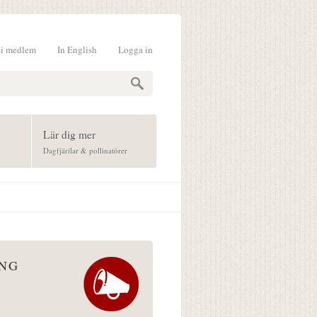
li medlem
In English
Logga in
formulär
Lär dig mer
Dagfjärilar & pollinatörer
ÅNG