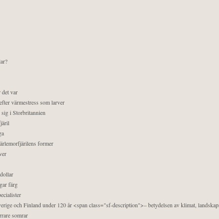
lar?
 det var
efter värmestress som larver
sig i Storbritannien
äril
ga
pärlemorfjärilens former
ver
dollar
gar färg
ecialister
 Sverige och Finland under 120 år <span class="sf-description">– betydelsen av klimat, landska
orrare somrar