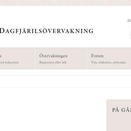
B
Sök
s
Övervakningen
Forum
och bakgrund
Rapportera eller sök
Visa, diskutera, artbestäm
PÅ G