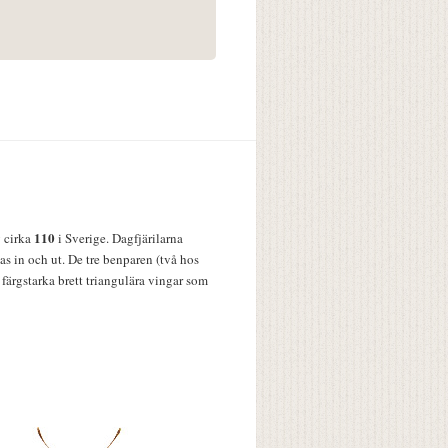
110
v cirka
i Sverige. Dagfjärilarna
s in och ut. De tre benparen (två hos
färgstarka brett triangulära vingar som