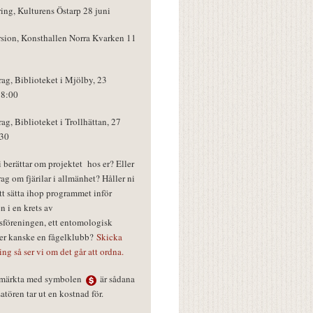
ring, Kulturens Östarp 28 juni
rsion, Konsthallen Norra Kvarken 11
rag, Biblioteket i Mjölby, 23
18:00
rag, Biblioteket i Trollhättan, 27
:30
vi berättar om projektet hos er? Eller
rag om fjärilar i allmänhet? Håller ni
tt sätta ihop programmet inför
n i en krets av
föreningen, ett entomologisk
ler kanske en fågelklubb?
Skicka
ring så ser vi om det går att ordna.
r märkta med symbolen
är sådana
tören tar ut en kostnad för.