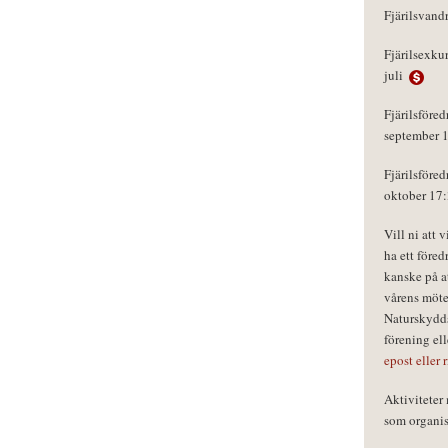
Fjärilsvand
Fjärilsexku
juli
Fjärilsföred
september 
Fjärilsföred
oktober 17
Vill ni att 
ha ett föred
kanske på a
vårens möte
Naturskydds
förening el
epost eller 
Aktivitete
som organisa