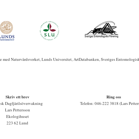
te med Naturvårdsverket, Lunds Universitet, ArtDatabanken, Sveriges Entomologis
Skriv ett brev
Ring oss
sk Dagfjärilsövervakning
Telefon: 046-222 3818 (Lars Petter
Lars Pettersson
Ekologihuset
223 62 Lund