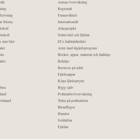
ide
Annan övervakning
ning
Regionalt
krivning
Faunaväkteri
e filerna
Internationellt
tokoll
Atlasprojekt
tokoll
Naturvård och fjärilar
 mer filer
EUs habitatdirektiv
aler
Arter med åtgärdsprogram
rta
Böcker, appar, material och länktips
idor
Boktips
Resurser på nätet
d
Fjärilsappar
Köpa fjärilsprylar
tten
Bygg själv
land
Pollinatörsövervakning
ötaland
Träna på pollinatörer
Blomflugor
Humlor
Solitärbin
Fjärilar