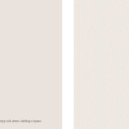
pstyp och arters särdrag</span>