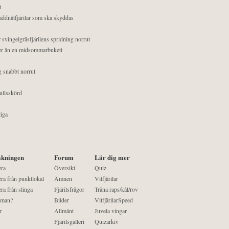
t
äddnätfjärilar som ska skyddas
 svingelgräsfjärilens spridning norrut
mer än en midsommarbukett
g snabbt norrut
ullsskörd
liga
kningen
Forum
Lär dig mer
era
Översikt
Quiz
ra från punktlokal
Ämnen
Vitfjärilar
ra från slinga
Fjärilsfrågor
Träna raps/kål/rov
 man?
Bilder
VitfjärilarSpeed
r
Allmänt
Juvela vingar
Fjärilsgalleri
Quizarkiv