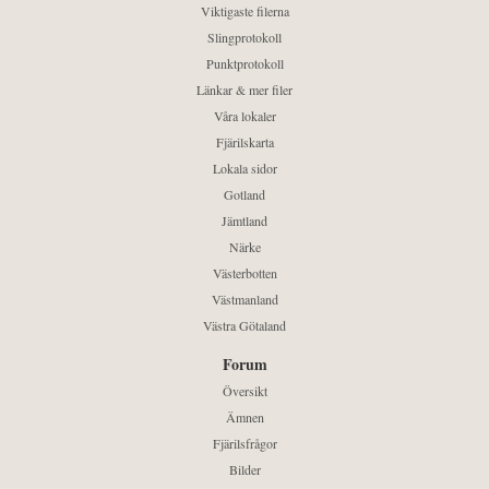
Viktigaste filerna
Slingprotokoll
Punktprotokoll
Länkar & mer filer
Våra lokaler
Fjärilskarta
Lokala sidor
Gotland
Jämtland
Närke
Västerbotten
Västmanland
Västra Götaland
Forum
Översikt
Ämnen
Fjärilsfrågor
Bilder