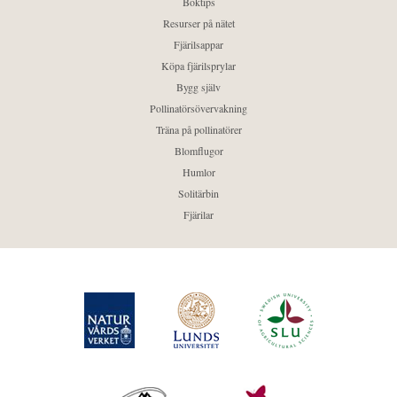
Boktips
Resurser på nätet
Fjärilsappar
Köpa fjärilsprylar
Bygg själv
Pollinatörsövervakning
Träna på pollinatörer
Blomflugor
Humlor
Solitärbin
Fjärilar