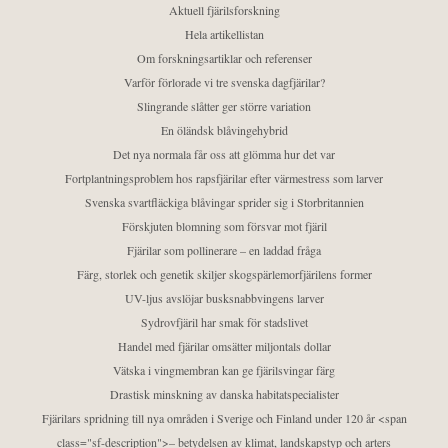
Aktuell fjärilsforskning
Hela artikellistan
Om forskningsartiklar och referenser
Varför förlorade vi tre svenska dagfjärilar?
Slingrande slåtter ger större variation
En öländsk blåvingehybrid
Det nya normala får oss att glömma hur det var
Fortplantningsproblem hos rapsfjärilar efter värmestress som larver
Svenska svartfläckiga blåvingar sprider sig i Storbritannien
Förskjuten blomning som försvar mot fjäril
Fjärilar som pollinerare – en laddad fråga
Färg, storlek och genetik skiljer skogspärlemorfjärilens former
UV-ljus avslöjar busksnabbvingens larver
Sydrovfjäril har smak för stadslivet
Handel med fjärilar omsätter miljontals dollar
Vätska i vingmembran kan ge fjärilsvingar färg
Drastisk minskning av danska habitatspecialister
Fjärilars spridning till nya områden i Sverige och Finland under 120 år <span
class="sf-description">– betydelsen av klimat, landskapstyp och arters