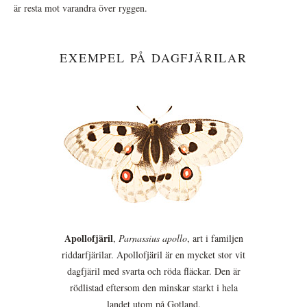
är resta mot varandra över ryggen.
EXEMPEL PÅ DAGFJÄRILAR
Apollofjäril
,
Parnassius apollo
, art i familjen
riddarfjärilar. Apollofjäril är en mycket stor vit
dagfjäril med svarta och röda fläckar. Den är
rödlistad eftersom den minskar starkt i hela
landet utom på Gotland.