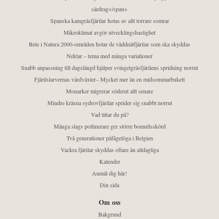
särdrag</span>
Spanska kamgräsfjärilar hotas av allt torrare somrar
Mikroklimat avgör utvecklingshastighet
Bete i Natura 2000-områden hotar de väddnätfjärilar som ska skyddas
Nektar – tema med många variationer
Snabb anpassning till dagslängd hjälper svingelgräsfjärilens spridning norrut
Fjärilslarvernas värdväxter– Mycket mer än en midsommarbukett
Monarker migrerar söderut allt senare
Mindre kräsna sydrovfjärilar sprider sig snabbt norrut
Vad tittar du på?
Många slags pollinerare ger större bomullsskörd
Två generationer påfågelöga i Belgien
Vackra fjärilar skyddas oftare än alldagliga
Kalender
Anmäl dig här!
Din sida
Om oss
Bakgrund