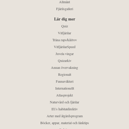
Allmänt
Fjärilsgalleri
Lär dig mer
Quiz
Vitfjärilar
Träna raps/kål/rov
VitfjärilarSpeed
Juvela vingar
Quizarkiv
Annan övervakning
Regionalt
Faunaväkteri
Internationellt
Atlasprojekt
Naturvård och fjärilar
EUs habitatdirektiv
Arter med åtgärdsprogram
Böcker, appar, material och länktips