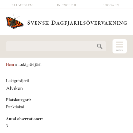
Hoppa till huvudinnehåll
BLI MEDLEM
IN ENGLISH
LOGGA IN
Sökformulär
Hem
» Luktgräsfjäril
Luktgräsfjäril
Alviken
Platskategori:
Punktlokal
Antal observationer:
3