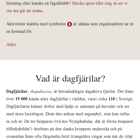
förening eller kanske en fågelklubb?
Skicka epost eller ring så ser vi
om det går att ordna.
Aktiviteter märkta med symbolen
är sådana som organisatören tar ut
en kostnad för.
Arkiv
Vad är dagfjärilar?
Dagfjärilar
,
rhopalocera
, är huvudsakligen dagaktiva fjärilar. Det finns
19 000
110
över
kända arter dagfjärilar i världen, varav cirka
i Sverige.
Dagfjärilarna känner dofter med hjälp av antenner på huvudet och ser
med stora facettögon. Dom äter nektar med sugsnabel, som kan rullas
in och ut. De tre benparen (två hos Nymphalidae, där är första benparet
tillbakabildat!) återfinns på den slanka kroppens undersida och på
ovansidan finns ofta färgstarka brett triangulära vingar som när de vilar