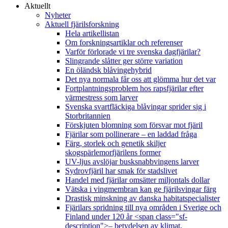
Aktuellt
Nyheter
Aktuell fjärilsforskning
Hela artikellistan
Om forskningsartiklar och referenser
Varför förlorade vi tre svenska dagfjärilar?
Slingrande slåtter ger större variation
En öländsk blåvingehybrid
Det nya normala får oss att glömma hur det var
Fortplantningsproblem hos rapsfjärilar efter
värmestress som larver
Svenska svartfläckiga blåvingar sprider sig i
Storbritannien
Förskjuten blomning som försvar mot fjäril
Fjärilar som pollinerare – en laddad fråga
Färg, storlek och genetik skiljer
skogspärlemorfjärilens former
UV-ljus avslöjar busksnabbvingens larver
Sydrovfjäril har smak för stadslivet
Handel med fjärilar omsätter miljontals dollar
Vätska i vingmembran kan ge fjärilsvingar färg
Drastisk minskning av danska habitatspecialister
Fjärilars spridning till nya områden i Sverige och
Finland under 120 år <span class="sf-
description">– betydelsen av klimat,