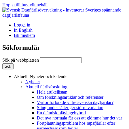
Hoppa till huvudinnehåll
Logga in
In English
Bli medlem
Sökformulär
Sök på webbplatsen
Aktuellt
Nyheter och kalender
Nyheter
Aktuell fjärilsforskning
Hela artikellistan
Om forskningsartiklar och referenser
Varför förlorade vi tre svenska dagfjärilar?
Slingrande slåtter ger större variation
En öländsk blåvingehybrid
Det nya normala får oss att glömma hur det var
Fortplantningsproblem hos rapsfjärilar efter
värmestress som larver