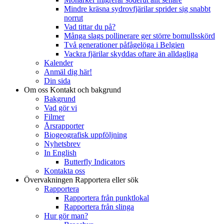
Mindre kräsna sydrovfjärilar sprider sig snabbt
norrut
Vad tittar du på?
Många slags pollinerare ger större bomullsskörd
Två generationer påfågelöga i Belgien
Vackra fjärilar skyddas oftare än alldagliga
Kalender
Anmäl dig här!
Din sida
Om oss
Kontakt och bakgrund
Bakgrund
Vad gör vi
Filmer
Årsrapporter
Biogeografisk uppföljning
Nyhetsbrev
In English
Butterfly Indicators
Kontakta oss
Övervakningen
Rapportera eller sök
Rapportera
Rapportera från punktlokal
Rapportera från slinga
Hur gör man?