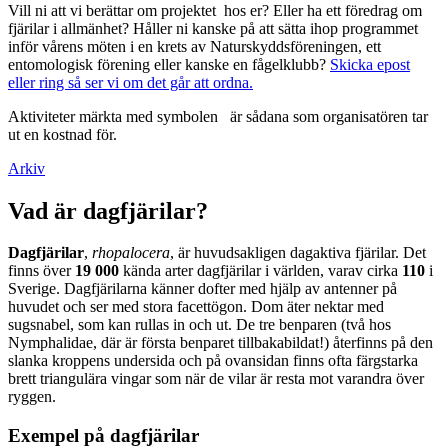
Vill ni att vi berättar om projektet hos er? Eller ha ett föredrag om
fjärilar i allmänhet? Håller ni kanske på att sätta ihop programmet
inför vårens möten i en krets av Naturskyddsföreningen, ett
entomologisk förening eller kanske en fågelklubb?
Skicka epost
eller ring så ser vi om det går att ordna.
Aktiviteter märkta med symbolen
är sådana som organisatören tar
ut en kostnad för.
Arkiv
Vad är dagfjärilar?
Dagfjärilar
,
rhopalocera
, är huvudsakligen dagaktiva fjärilar. Det
finns över
19 000
kända arter dagfjärilar i världen, varav cirka
110
i
Sverige. Dagfjärilarna känner dofter med hjälp av antenner på
huvudet och ser med stora facettögon. Dom äter nektar med
sugsnabel, som kan rullas in och ut. De tre benparen (två hos
Nymphalidae, där är första benparet tillbakabildat!) återfinns på den
slanka kroppens undersida och på ovansidan finns ofta färgstarka
brett triangulära vingar som när de vilar är resta mot varandra över
ryggen.
Exempel på dagfjärilar