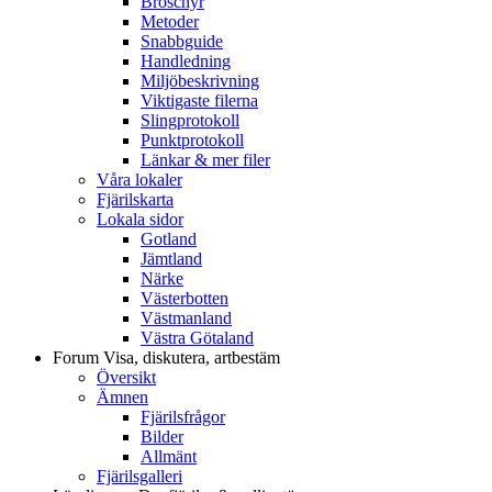
Broschyr
Metoder
Snabbguide
Handledning
Miljöbeskrivning
Viktigaste filerna
Slingprotokoll
Punktprotokoll
Länkar & mer filer
Våra lokaler
Fjärilskarta
Lokala sidor
Gotland
Jämtland
Närke
Västerbotten
Västmanland
Västra Götaland
Forum
Visa, diskutera, artbestäm
Översikt
Ämnen
Fjärilsfrågor
Bilder
Allmänt
Fjärilsgalleri