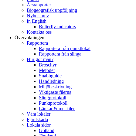
Årsrapporter
Biogeografisk uppföljning
Nyhetsbrev
In English
Butterfly Indicators
Kontakta oss
Övervakningen
Rapportera
Rapportera från punktlokal
Rapportera från slinga
Hur gör man?
Broschyr
Metoder
Snabbguide
Handledning
Miljöbeskrivning
Viktigaste filerna
Slingprotokoll
Punktprotokoll
Länkar & mer filer
Våra lokaler
Fjärilskarta
Lokala sidor
Gotland
Jämtland