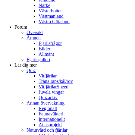
Närke
Västerbotten
Västmanland
Västra Götaland
Forum
Översikt
Ämnen
Fjärilsfrågor
Bilder
Allmänt
Fjärilsgalleri
Lär dig mer
Quiz
Vitfjärilar
Träna raps/kål/rov
VitfjärilarSpeed
Juvela vingar
Quizarkiv
Annan övervakning
Regionalt
Faunaväkteri
Internationellt
Atlasprojekt
Naturvård och fjärilar