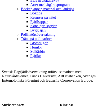
EUs habitatdirektiv
Arter med åtgärdsprogram
Böcker, appar, material och länktips
Boktips
Resurser på nätet
Fjärilsappar
Köpa fjärilsprylar
Bygg själv
Pollinatörsövervakning
Träna på pollinatörer
Blomflugor
Humlor
Solitärbin
Fjärilar
Svensk Dagfjärilsövervakning utförs i samarbete med
Naturvårdsverket, Lunds Universitet, ArtDatabanken, Sveriges
Entomologiska Förening och Butterfly Conservation Europe.
Skriv ett brev
Ring oss