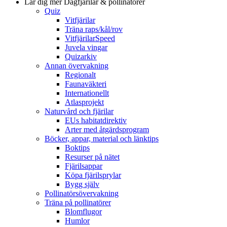
Lär dig mer
Dagfjärilar & pollinatörer
Quiz
Vitfjärilar
Träna raps/kål/rov
VitfjärilarSpeed
Juvela vingar
Quizarkiv
Annan övervakning
Regionalt
Faunaväkteri
Internationellt
Atlasprojekt
Naturvård och fjärilar
EUs habitatdirektiv
Arter med åtgärdsprogram
Böcker, appar, material och länktips
Boktips
Resurser på nätet
Fjärilsappar
Köpa fjärilsprylar
Bygg själv
Pollinatörsövervakning
Träna på pollinatörer
Blomflugor
Humlor