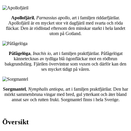
Apollofjäril
,
Parnassius apollo
, art i familjen riddarfjärilar.
Apollofjäril är en mycket stor vit dagfjäril med svarta och röda
fläckar. Den är rödlistad eftersom den minskar starkt i hela landet
utom på Gotland.
Påfågelöga
,
Inachis io
, art i familjen praktfjärilar. Påfågelögat
kännetecknas av tydliga blå ögonfläckar mot en rödbrun
bakgrundsfärg. Fjärilen övervintrar som vuxen och därför kan den
ses mycket tidigt på våren.
Sorgmantel
,
Nymphalis antiopa
, art i familjen praktfjärilar. Den har
mörkt sammetsbruna vingar med bred, gul ytterkant och äter bland
annat sav och rutten frukt. Sorgmantel finns i hela Sverige.
Översikt