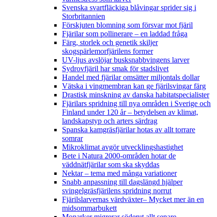
Svenska svartfläckiga blåvingar sprider sig i
Storbritannien
Förskjuten blomning som försvar mot fjäril
Fjärilar som pollinerare – en laddad fråga
Färg, storlek och genetik skiljer
skogspärlemorfjärilens former
UV-ljus avslöjar busksnabbvingens larver
Sydrovfjäril har smak för stadslivet
Handel med fjärilar omsätter miljontals dollar
Vätska i vingmembran kan ge fjärilsvingar färg
Drastisk minskning av danska habitatspecialister
Fjärilars spridning till nya områden i Sverige och
Finland under 120 år
– betydelsen av klimat,
landskapstyp och arters särdrag
Spanska kamgräsfjärilar hotas av allt torrare
somrar
Mikroklimat avgör utvecklingshastighet
Bete i Natura 2000-områden hotar de
väddnätfjärilar som ska skyddas
Nektar – tema med många variationer
Snabb anpassning till dagslängd hjälper
svingelgräsfjärilens spridning norrut
Fjärilslarvernas värdväxter– Mycket mer än en
midsommarbukett
Monarker migrerar söderut allt senare