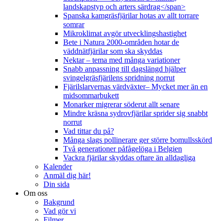
landskapstyp och arters särdrag</span>
Spanska kamgräsfjärilar hotas av allt torrare
somrar
Mikroklimat avgör utvecklingshastighet
Bete i Natura 2000-områden hotar de
väddnätfjärilar som ska skyddas
Nektar – tema med många variationer
Snabb anpassning till dagslängd hjälper
svingelgräsfjärilens spridning norrut
Fjärilslarvernas värdväxter– Mycket mer än en
midsommarbukett
Monarker migrerar söderut allt senare
Mindre kräsna sydrovfjärilar sprider sig snabbt
norrut
Vad tittar du på?
Många slags pollinerare ger större bomullsskörd
Två generationer påfågelöga i Belgien
Vackra fjärilar skyddas oftare än alldagliga
Kalender
Anmäl dig här!
Din sida
Om oss
Bakgrund
Vad gör vi
Filmer