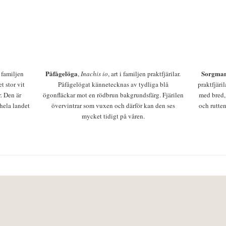
Påfågelöga
Sorgman
 i familjen
,
Inachis io
, art i familjen praktfjärilar.
t stor vit
Påfågelögat kännetecknas av tydliga blå
praktfjäri
r. Den är
ögonfläckar mot en rödbrun bakgrundsfärg. Fjärilen
med bred,
 hela landet
övervintrar som vuxen och därför kan den ses
och rutten
mycket tidigt på våren.