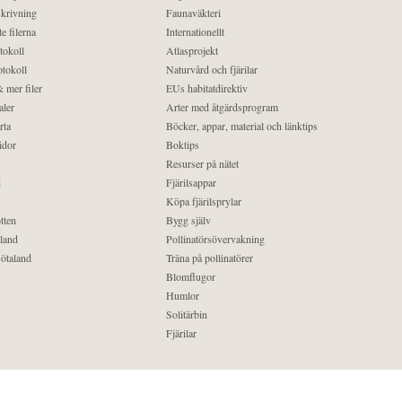
krivning
Faunaväkteri
e filerna
Internationellt
tokoll
Atlasprojekt
tokoll
Naturvård och fjärilar
 mer filer
EUs habitatdirektiv
aler
Arter med åtgärdsprogram
rta
Böcker, appar, material och länktips
idor
Boktips
Resurser på nätet
d
Fjärilsappar
Köpa fjärilsprylar
tten
Bygg själv
land
Pollinatörsövervakning
ötaland
Träna på pollinatörer
Blomflugor
Humlor
Solitärbin
Fjärilar