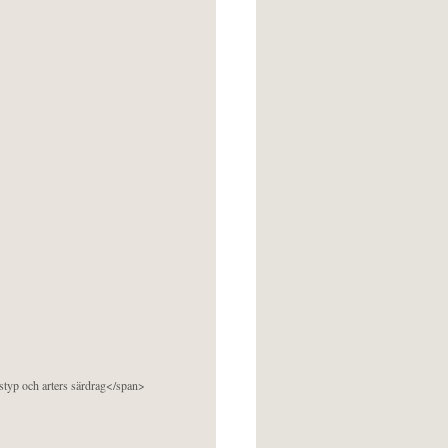
pstyp och arters särdrag</span>