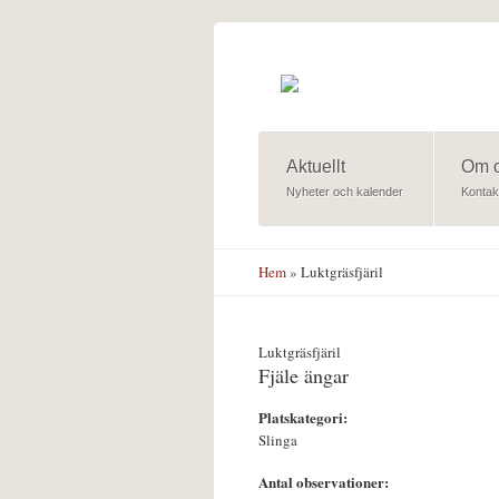
Hoppa till huvudinnehåll
Aktuellt
Om 
Nyheter och kalender
Kontak
Hem
» Luktgräsfjäril
Luktgräsfjäril
Fjäle ängar
Platskategori:
Slinga
Antal observationer: