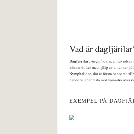
Vad är dagfjärilar
Dagfjärilar
,
rhopalocera
, är huvudsakl
känner dofter med hjälp av antenner på 
Nymphalidae, där är första benparet till
när de vilar är resta mot varandra över r
EXEMPEL PÅ DAGFJÄ