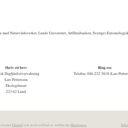
te med Naturvårdsverket, Lunds Universitet, ArtDatabanken, Sveriges Entomologis
Skriv ett brev
Ring oss
sk Dagfjärilsövervakning
Telefon: 046-222 3818 (Lars Petter
Lars Pettersson
Ekologihuset
223 62 Lund
systemet
Drupal
och är utvecklad av webbyrån
Happiness
.
Info