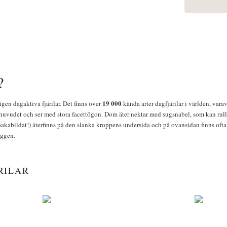
?
19 000
igen dagaktiva fjärilar. Det finns över
kända arter dagfjärilar i världen, vara
huvudet och ser med stora facettögon. Dom äter nektar med sugsnabel, som kan rulla
bakabildat!) återfinns på den slanka kroppens undersida och på ovansidan finns ofta 
yggen.
RILAR