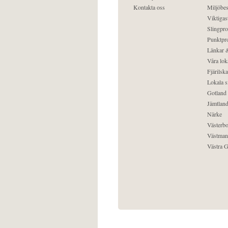
Kontakta oss
Miljöbes
Viktigast
Slingpro
Punktpro
Länkar &
Våra lok
Fjärilska
Lokala s
Gotland
Jämtlan
Närke
Västerbo
Västman
Västra G