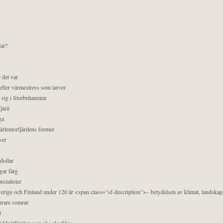
lar?
 det var
efter värmestress som larver
sig i Storbritannien
äril
ga
pärlemorfjärilens former
ver
dollar
gar färg
ecialister
 Sverige och Finland under 120 år <span class="sf-description">– betydelsen av klimat, landska
orrare somrar
t
äddnätfjärilar som ska skyddas