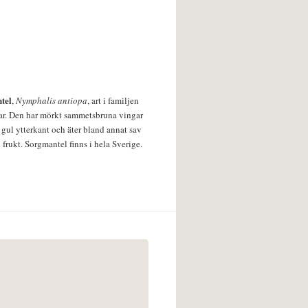
tel
,
Nymphalis antiopa
, art i familjen
lar. Den har mörkt sammetsbruna vingar
 gul ytterkant och äter bland annat sav
 frukt. Sorgmantel finns i hela Sverige.