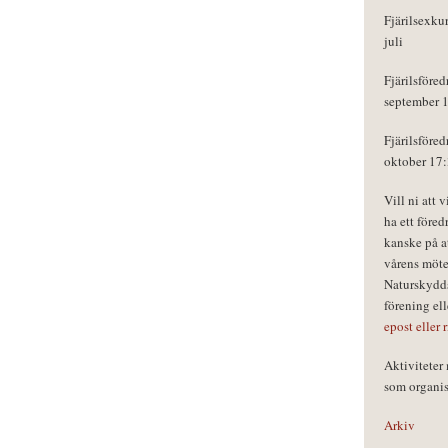
Fjärilsexku
juli
Fjärilsföred
september 
Fjärilsföred
oktober 17
Vill ni att 
ha ett föred
kanske på a
vårens möte
Naturskydds
förening el
epost eller 
Aktivitete
som organisa
Arkiv