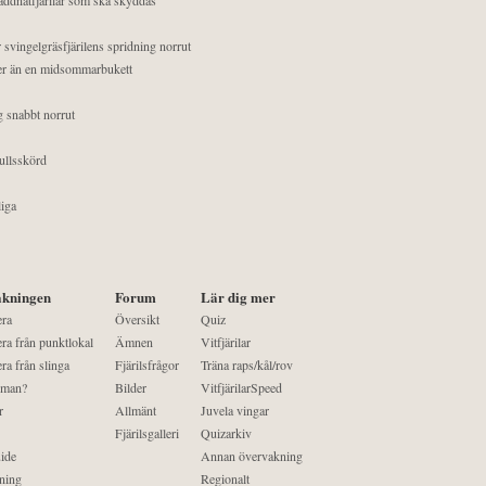
 svingelgräsfjärilens spridning norrut
mer än en midsommarbukett
g snabbt norrut
ullsskörd
liga
kningen
Forum
Lär dig mer
era
Översikt
Quiz
ra från punktlokal
Ämnen
Vitfjärilar
ra från slinga
Fjärilsfrågor
Träna raps/kål/rov
 man?
Bilder
VitfjärilarSpeed
r
Allmänt
Juvela vingar
Fjärilsgalleri
Quizarkiv
ide
Annan övervakning
ning
Regionalt