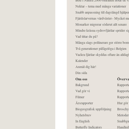
Nektar – tema med många variationer
Snabb anpassning till dagslängd hjälper
Fjärilslarvernas värdväxter– Mycket 
Monarker migrerar söderut allt senare
Mindre kräsna sydrovfjärilar sprider si
Vad tittar du på?
Många slags pollinerare ger större bom
Två generationer påfågelöga i Belgien
Vackra fjärilar skyddas oftare än alldag
Kalender
Anmäl dig här!
Din sida
Om oss
Överva
Bakgrund
Rapport
Vad gör vi
Rapporte
Filmer
Rapporte
Årsrapporter
Hur gör
Biogeografisk uppföljning
Broschy
Nyhetsbrev
Metoder
In English
Snabbgu
Butterfly Indicators
Handled