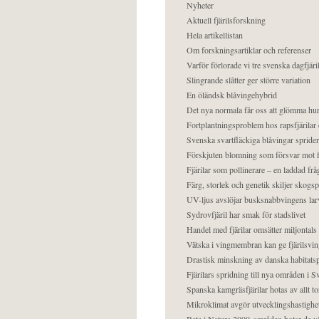
Nyheter
Aktuell fjärilsforskning
Hela artikellistan
Om forskningsartiklar och referenser
Varför förlorade vi tre svenska dagfjäri
Slingrande slåtter ger större variation
En öländsk blåvingehybrid
Det nya normala får oss att glömma hur
Fortplantningsproblem hos rapsfjärilar 
Svenska svartfläckiga blåvingar sprider 
Förskjuten blomning som försvar mot fj
Fjärilar som pollinerare – en laddad frå
Färg, storlek och genetik skiljer skogs
UV-ljus avslöjar busksnabbvingens lar
Sydrovfjäril har smak för stadslivet
Handel med fjärilar omsätter miljontals 
Vätska i vingmembran kan ge fjärilsvin
Drastisk minskning av danska habitatsp
Fjärilars spridning till nya områden i
Spanska kamgräsfjärilar hotas av allt t
Mikroklimat avgör utvecklingshastighe
Bete i Natura 2000-områden hotar de v