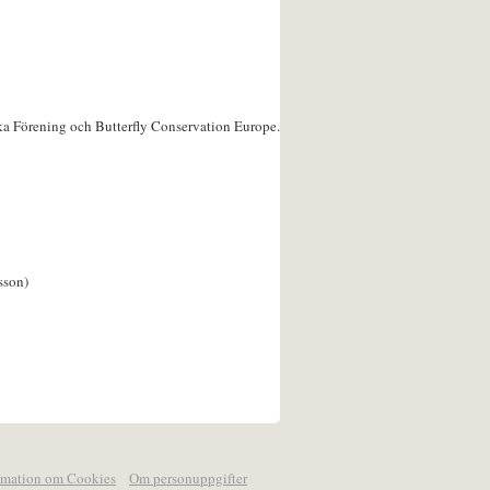
ka Förening och Butterfly Conservation Europe.
sson)
rmation om Cookies
Om personuppgifter