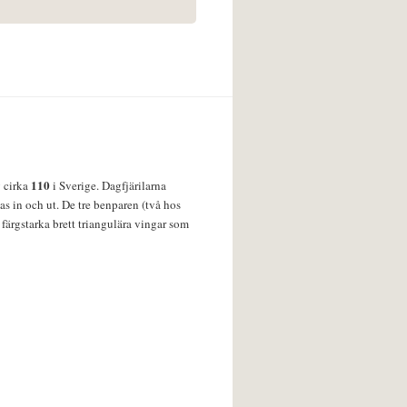
110
v cirka
i Sverige. Dagfjärilarna
s in och ut. De tre benparen (två hos
färgstarka brett triangulära vingar som