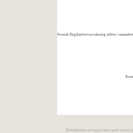
Svensk Dagfjärilsövervakning utförs i samarbe
Sven
Webbplatsen är byggd med open-source 