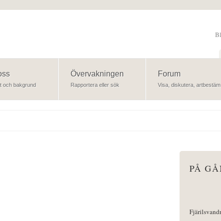
B
Sök
oss
Övervakningen
Forum
t och bakgrund
Rapportera eller sök
Visa, diskutera, artbestäm
PÅ G
Fjärilsvand