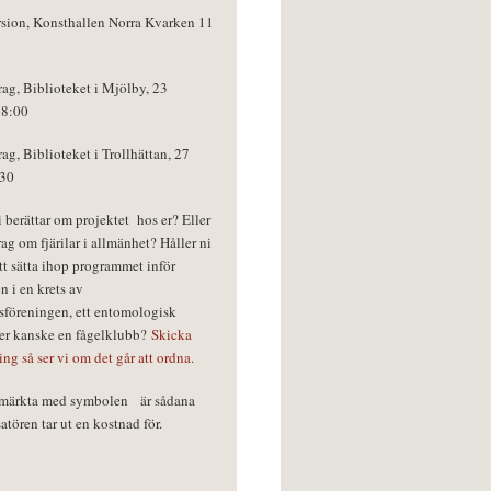
rsion, Konsthallen Norra Kvarken 11
rag, Biblioteket i Mjölby, 23
18:00
rag, Biblioteket i Trollhättan, 27
:30
vi berättar om projektet hos er? Eller
rag om fjärilar i allmänhet? Håller ni
tt sätta ihop programmet inför
n i en krets av
föreningen, ett entomologisk
ler kanske en fågelklubb?
Skicka
ring så ser vi om det går att ordna.
r märkta med symbolen
är sådana
tören tar ut en kostnad för.