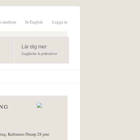
li medlem
In English
Logga in
formulär
Lär dig mer
Dagfjärilar & pollinatörer
ÅNG
ring, Kulturens Östarp 28 juni