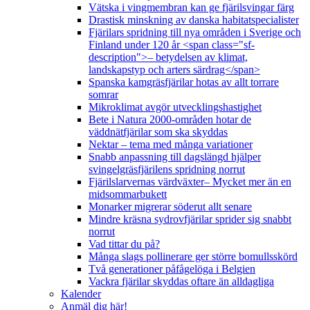
Vätska i vingmembran kan ge fjärilsvingar färg
Drastisk minskning av danska habitatspecialister
Fjärilars spridning till nya områden i Sverige och
Finland under 120 år <span class="sf-
description">– betydelsen av klimat,
landskapstyp och arters särdrag</span>
Spanska kamgräsfjärilar hotas av allt torrare
somrar
Mikroklimat avgör utvecklingshastighet
Bete i Natura 2000-områden hotar de
väddnätfjärilar som ska skyddas
Nektar – tema med många variationer
Snabb anpassning till dagslängd hjälper
svingelgräsfjärilens spridning norrut
Fjärilslarvernas värdväxter– Mycket mer än en
midsommarbukett
Monarker migrerar söderut allt senare
Mindre kräsna sydrovfjärilar sprider sig snabbt
norrut
Vad tittar du på?
Många slags pollinerare ger större bomullsskörd
Två generationer påfågelöga i Belgien
Vackra fjärilar skyddas oftare än alldagliga
Kalender
Anmäl dig här!