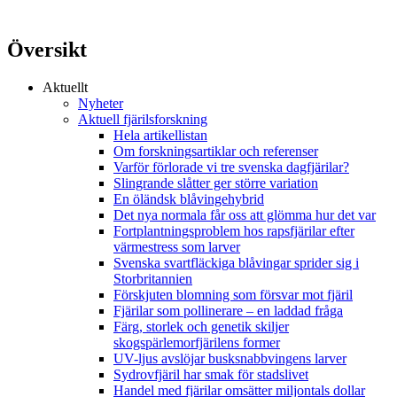
Översikt
Aktuellt
Nyheter
Aktuell fjärilsforskning
Hela artikellistan
Om forskningsartiklar och referenser
Varför förlorade vi tre svenska dagfjärilar?
Slingrande slåtter ger större variation
En öländsk blåvingehybrid
Det nya normala får oss att glömma hur det var
Fortplantningsproblem hos rapsfjärilar efter
värmestress som larver
Svenska svartfläckiga blåvingar sprider sig i
Storbritannien
Förskjuten blomning som försvar mot fjäril
Fjärilar som pollinerare – en laddad fråga
Färg, storlek och genetik skiljer
skogspärlemorfjärilens former
UV-ljus avslöjar busksnabbvingens larver
Sydrovfjäril har smak för stadslivet
Handel med fjärilar omsätter miljontals dollar