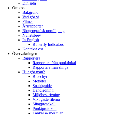
Din sida
Om oss
Bakgrund
Vad gör vi
Filmer
Årsrapporter
Biogeografisk uppföljning
Nyhetsbrev
In English
Butterfly Indicators
Kontakta oss
Övervakningen
Rapportera
Rapportera från punktlokal
Rapportera från slinga
Hur gör man?
Broschyr
Metoder
Snabbguide
Handledning
Miljöbeskrivning
Viktigaste filerna
Slingprotokoll
Punktprotokoll
Länkar & mer filer