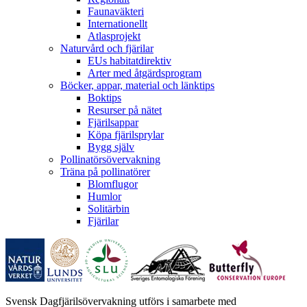
Faunaväkteri
Internationellt
Atlasprojekt
Naturvård och fjärilar
EUs habitatdirektiv
Arter med åtgärdsprogram
Böcker, appar, material och länktips
Boktips
Resurser på nätet
Fjärilsappar
Köpa fjärilsprylar
Bygg själv
Pollinatörsövervakning
Träna på pollinatörer
Blomflugor
Humlor
Solitärbin
Fjärilar
Svensk Dagfjärilsövervakning utförs i samarbete med