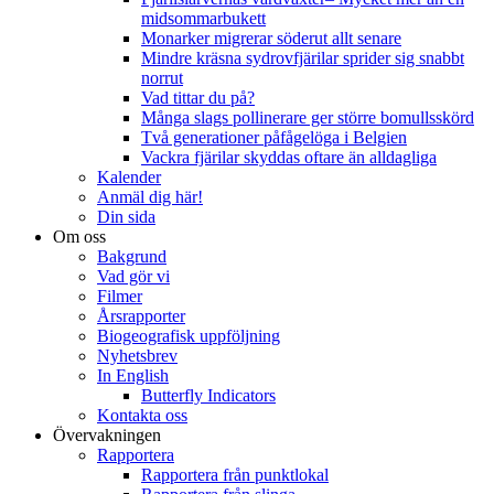
midsommarbukett
Monarker migrerar söderut allt senare
Mindre kräsna sydrovfjärilar sprider sig snabbt
norrut
Vad tittar du på?
Många slags pollinerare ger större bomullsskörd
Två generationer påfågelöga i Belgien
Vackra fjärilar skyddas oftare än alldagliga
Kalender
Anmäl dig här!
Din sida
Om oss
Bakgrund
Vad gör vi
Filmer
Årsrapporter
Biogeografisk uppföljning
Nyhetsbrev
In English
Butterfly Indicators
Kontakta oss
Övervakningen
Rapportera
Rapportera från punktlokal