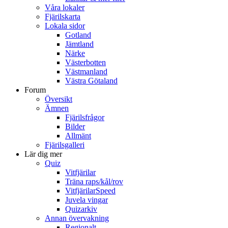
Våra lokaler
Fjärilskarta
Lokala sidor
Gotland
Jämtland
Närke
Västerbotten
Västmanland
Västra Götaland
Forum
Översikt
Ämnen
Fjärilsfrågor
Bilder
Allmänt
Fjärilsgalleri
Lär dig mer
Quiz
Vitfjärilar
Träna raps/kål/rov
VitfjärilarSpeed
Juvela vingar
Quizarkiv
Annan övervakning
Regionalt