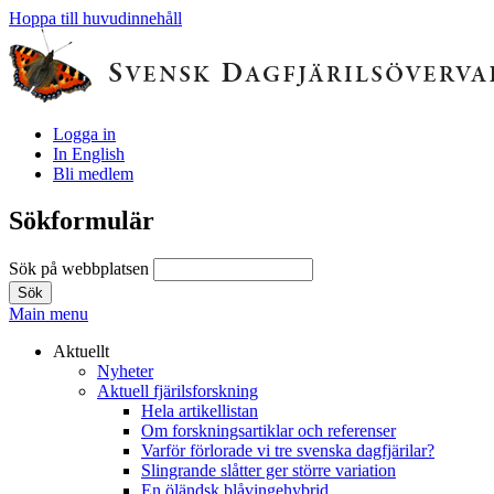
Hoppa till huvudinnehåll
Logga in
In English
Bli medlem
Sökformulär
Sök på webbplatsen
Main menu
Aktuellt
Nyheter
Aktuell fjärilsforskning
Hela artikellistan
Om forskningsartiklar och referenser
Varför förlorade vi tre svenska dagfjärilar?
Slingrande slåtter ger större variation
En öländsk blåvingehybrid