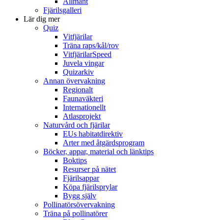
Allmänt
Fjärilsgalleri
Lär dig mer
Quiz
Vitfjärilar
Träna raps/kål/rov
VitfjärilarSpeed
Juvela vingar
Quizarkiv
Annan övervakning
Regionalt
Faunaväkteri
Internationellt
Atlasprojekt
Naturvård och fjärilar
EUs habitatdirektiv
Arter med åtgärdsprogram
Böcker, appar, material och länktips
Boktips
Resurser på nätet
Fjärilsappar
Köpa fjärilsprylar
Bygg själv
Pollinatörsövervakning
Träna på pollinatörer