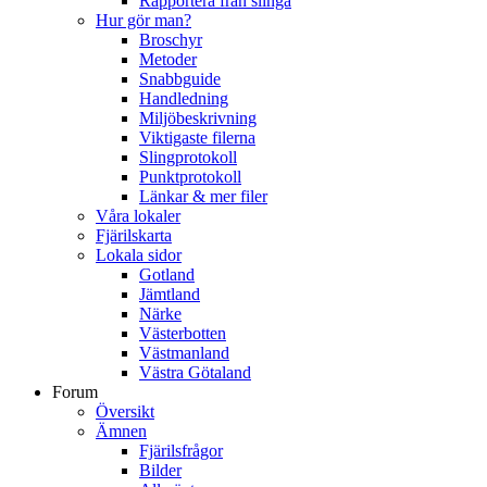
Rapportera från slinga
Hur gör man?
Broschyr
Metoder
Snabbguide
Handledning
Miljöbeskrivning
Viktigaste filerna
Slingprotokoll
Punktprotokoll
Länkar & mer filer
Våra lokaler
Fjärilskarta
Lokala sidor
Gotland
Jämtland
Närke
Västerbotten
Västmanland
Västra Götaland
Forum
Översikt
Ämnen
Fjärilsfrågor
Bilder