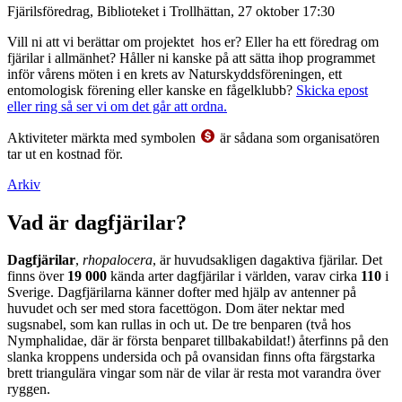
Fjärilsföredrag, Biblioteket i Trollhättan, 27 oktober 17:30
Vill ni att vi berättar om projektet hos er? Eller ha ett föredrag om
fjärilar i allmänhet? Håller ni kanske på att sätta ihop programmet
inför vårens möten i en krets av Naturskyddsföreningen, ett
entomologisk förening eller kanske en fågelklubb?
Skicka epost
eller ring så ser vi om det går att ordna.
Aktiviteter märkta med symbolen
är sådana som organisatören
tar ut en kostnad för.
Arkiv
Vad är dagfjärilar?
Dagfjärilar
,
rhopalocera
, är huvudsakligen dagaktiva fjärilar. Det
finns över
19 000
kända arter dagfjärilar i världen, varav cirka
110
i
Sverige. Dagfjärilarna känner dofter med hjälp av antenner på
huvudet och ser med stora facettögon. Dom äter nektar med
sugsnabel, som kan rullas in och ut. De tre benparen (två hos
Nymphalidae, där är första benparet tillbakabildat!) återfinns på den
slanka kroppens undersida och på ovansidan finns ofta färgstarka
brett triangulära vingar som när de vilar är resta mot varandra över
ryggen.