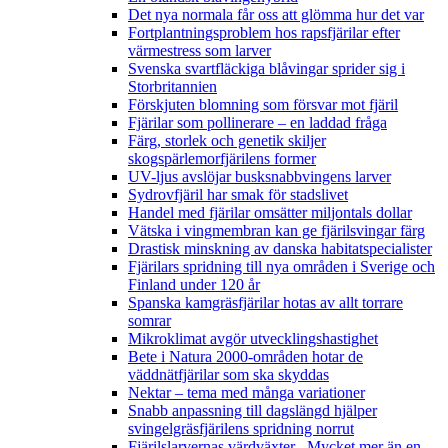
Det nya normala får oss att glömma hur det var
Fortplantningsproblem hos rapsfjärilar efter
värmestress som larver
Svenska svartfläckiga blåvingar sprider sig i
Storbritannien
Förskjuten blomning som försvar mot fjäril
Fjärilar som pollinerare – en laddad fråga
Färg, storlek och genetik skiljer
skogspärlemorfjärilens former
UV-ljus avslöjar busksnabbvingens larver
Sydrovfjäril har smak för stadslivet
Handel med fjärilar omsätter miljontals dollar
Vätska i vingmembran kan ge fjärilsvingar färg
Drastisk minskning av danska habitatspecialister
Fjärilars spridning till nya områden i Sverige och
Finland under 120 år
Spanska kamgräsfjärilar hotas av allt torrare
somrar
Mikroklimat avgör utvecklingshastighet
Bete i Natura 2000-områden hotar de
väddnätfjärilar som ska skyddas
Nektar – tema med många variationer
Snabb anpassning till dagslängd hjälper
svingelgräsfjärilens spridning norrut
Fjärilslarvernas värdväxter– Mycket mer än en