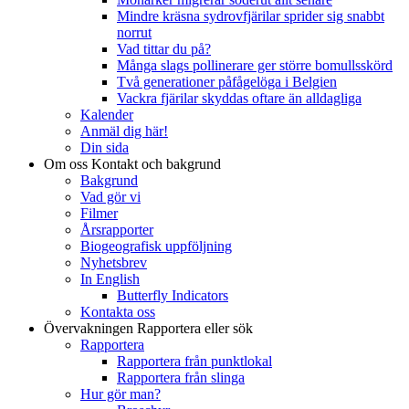
Mindre kräsna sydrovfjärilar sprider sig snabbt
norrut
Vad tittar du på?
Många slags pollinerare ger större bomullsskörd
Två generationer påfågelöga i Belgien
Vackra fjärilar skyddas oftare än alldagliga
Kalender
Anmäl dig här!
Din sida
Om oss
Kontakt och bakgrund
Bakgrund
Vad gör vi
Filmer
Årsrapporter
Biogeografisk uppföljning
Nyhetsbrev
In English
Butterfly Indicators
Kontakta oss
Övervakningen
Rapportera eller sök
Rapportera
Rapportera från punktlokal
Rapportera från slinga
Hur gör man?