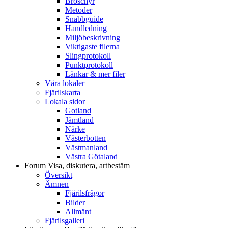
Broschyr
Metoder
Snabbguide
Handledning
Miljöbeskrivning
Viktigaste filerna
Slingprotokoll
Punktprotokoll
Länkar & mer filer
Våra lokaler
Fjärilskarta
Lokala sidor
Gotland
Jämtland
Närke
Västerbotten
Västmanland
Västra Götaland
Forum
Visa, diskutera, artbestäm
Översikt
Ämnen
Fjärilsfrågor
Bilder
Allmänt
Fjärilsgalleri