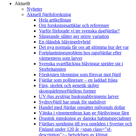
Aktuellt
Nyheter
Aktuell fjärilsforskning
Hela artikellistan
Om forskningsartiklar och referenser
Varför förlorade vi tre svenska dagfjärilar?
Slingrande slåtter ger större variation
En öländsk blåvingehybrid
Det nya normala får oss att glömma hur det var
Fortplantningsproblem hos rapsfjärilar efter
värmestress som larver
Svenska svartfläckiga blåvingar sprider sig i
Storbritannien
Förskjuten blomning som försvar mot fjäril
Fjärilar som pollinerare – en laddad fråga
Färg, storlek och genetik skiljer
skogspärlemorfjärilens former
UV-ljus avslöjar busksnabbvingens larver
Sydrovfjäril har smak för stadslivet
Handel med fjärilar omsätter miljontals dollar
Vätska i vingmembran kan ge fjärilsvingar färg
Drastisk minskning av danska habitatspecialister
Fjärilars spridning till nya områden i Sverige och
Finland under 120 år <span class="sf-
description">– betydelsen av klimat,