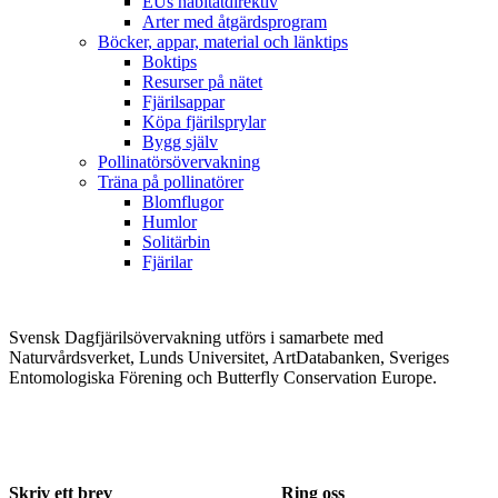
EUs habitatdirektiv
Arter med åtgärdsprogram
Böcker, appar, material och länktips
Boktips
Resurser på nätet
Fjärilsappar
Köpa fjärilsprylar
Bygg själv
Pollinatörsövervakning
Träna på pollinatörer
Blomflugor
Humlor
Solitärbin
Fjärilar
Svensk Dagfjärilsövervakning utförs i samarbete med
Naturvårdsverket, Lunds Universitet, ArtDatabanken, Sveriges
Entomologiska Förening och Butterfly Conservation Europe.
Skriv ett brev
Ring oss