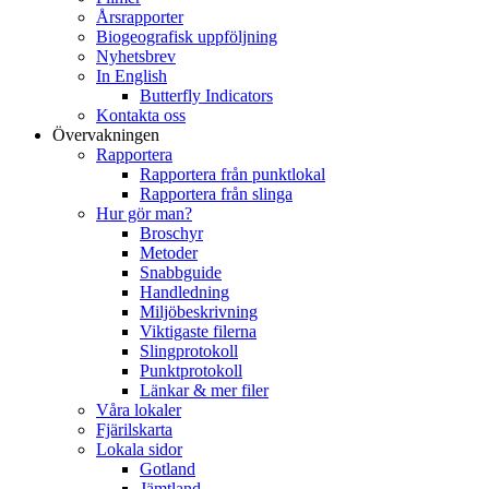
Årsrapporter
Biogeografisk uppföljning
Nyhetsbrev
In English
Butterfly Indicators
Kontakta oss
Övervakningen
Rapportera
Rapportera från punktlokal
Rapportera från slinga
Hur gör man?
Broschyr
Metoder
Snabbguide
Handledning
Miljöbeskrivning
Viktigaste filerna
Slingprotokoll
Punktprotokoll
Länkar & mer filer
Våra lokaler
Fjärilskarta
Lokala sidor
Gotland
Jämtland