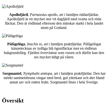
Apollofjäril
,
Parnassius apollo
, art i familjen riddarfjärilar.
Apollofjäril är en mycket stor vit dagfjäril med svarta och röda
fläckar. Den är rödlistad eftersom den minskar starkt i hela landet
utom på Gotland.
Påfågelöga
,
Inachis io
, art i familjen praktfjärilar. Påfågelögat
kännetecknas av tydliga blå ögonfläckar mot en rödbrun
bakgrundsfärg. Fjärilen övervintrar som vuxen och därför kan den
ses mycket tidigt på våren.
Sorgmantel
,
Nymphalis antiopa
, art i familjen praktfjärilar. Den har
mörkt sammetsbruna vingar med bred, gul ytterkant och äter bland
annat sav och rutten frukt. Sorgmantel finns i hela Sverige.
Översikt