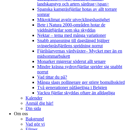
landskapstyp och arters särdrag</span>
Spanska kamgräsfjärilar hotas av allt torrare
somrar
Mikroklimat avgör utvecklingshastighet
Bete i Natura 2000-områden hotar de
väddnätfjärilar som ska skyddas
Nektar – tema med många variationer
Snabb anpassning till dagslängd hjälper
svingelgräsfjärilens spridning norrut
Fjärilslarvernas värdväxter– Mycket mer än en
midsommarbukett
Monarker migrerar söderut allt senare
Mindre kräsna sydrovfjärilar sprider sig snabbt
norrut
Vad tittar du på?
Många slags pollinerare ger större bomullsskörd
Två generationer påfågelöga i Belgien
Vackra fjärilar skyddas oftare än alldagliga
Kalender
Anmäl dig här!
Din sida
Om oss
Bakgrund
Vad gör vi
Filmer