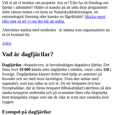
Vill ni att vi berättar om projektet hos er? Eller ha ett föredrag om
fjärilar i allmänhet? Håller ni kanske på att sätta ihop programmet
inför vårens möten i en krets av Naturskyddsföreningen, ett
entomologisk förening eller kanske en fågelklubb?
Skicka epost
eller ring så ser vi om det går att ordna.
Aktiviteter märkta med symbolen
är sådana som organisatören tar
ut en kostnad för.
Arkiv
Vad är dagfjärilar?
Dagfjärilar
,
rhopalocera
, är huvudsakligen dagaktiva fjärilar. Det
finns över
19 000
kända arter dagfjärilar i världen, varav cirka
110
i
Sverige. Dagfjärilarna känner dofter med hjälp av antenner på
huvudet och ser med stora facettögon. Dom äter nektar med
sugsnabel, som kan rullas in och ut. De tre benparen (två hos
Nymphalidae, där är första benparet tillbakabildat!) återfinns på den
slanka kroppens undersida och på ovansidan finns ofta färgstarka
brett triangulära vingar som när de vilar är resta mot varandra över
ryggen.
Exempel på dagfjärilar