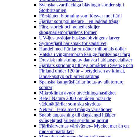
Svenska svartfläckiga blåvingar sprider sig i
Storbritannien
Förskjuten blomning som försvar mot fjäril
Fjärilar som pollinerare – en laddad fråga
Färg, storlek och genetik skiljer
skogspärlemorfjärilens former
UV-ljus avslöjar busksnabbvingens larver
Sydrovfjäril har smak för stadslivet
Handel med fjärilar omsätter miljontals dollar
Vätska i vingmembran kan ge fjärilsvingar färg
Drastisk minskning av danska habitatspecialister
Fjärilars spridning till nya områden i Sverige och
Finland under 120 år
– betydelsen av klimat,
landskapstyp och arters särdrag
Spanska kamgräsfjärilar hotas av allt torrare
somrar
Mikroklimat avgör utvecklingshastighet
Bete i Natura 2000-områden hotar de
väddnätfjärilar som ska skyddas
Nektar – tema med många variationer
Snabb anpassning till dagslängd hjälper
svingelgräsfjärilens spridning norrut
Fjärilslarvernas värdväxter– Mycket mer än en
midsommarbukett
Monarker migrerar söderut allt senare