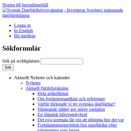
Hoppa till huvudinnehåll
Logga in
In English
Bli medlem
Sökformulär
Sök på webbplatsen
Aktuellt
Nyheter och kalender
Nyheter
Aktuell fjärilsforskning
Hela artikellistan
Om forskningsartiklar och referenser
Varför förlorade vi tre svenska dagfjärilar?
Slingrande slåtter ger större variation
En öländsk blåvingehybrid
Det nya normala får oss att glömma hur det var
Fortplantningsproblem hos rapsfjärilar efter
värmestress som larver