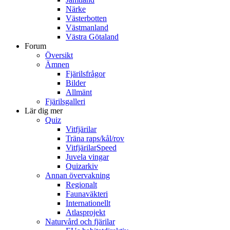
Närke
Västerbotten
Västmanland
Västra Götaland
Forum
Översikt
Ämnen
Fjärilsfrågor
Bilder
Allmänt
Fjärilsgalleri
Lär dig mer
Quiz
Vitfjärilar
Träna raps/kål/rov
VitfjärilarSpeed
Juvela vingar
Quizarkiv
Annan övervakning
Regionalt
Faunaväkteri
Internationellt
Atlasprojekt
Naturvård och fjärilar