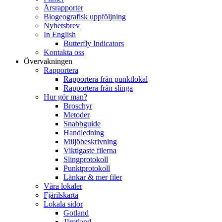
Årsrapporter
Biogeografisk uppföljning
Nyhetsbrev
In English
Butterfly Indicators
Kontakta oss
Övervakningen
Rapportera
Rapportera från punktlokal
Rapportera från slinga
Hur gör man?
Broschyr
Metoder
Snabbguide
Handledning
Miljöbeskrivning
Viktigaste filerna
Slingprotokoll
Punktprotokoll
Länkar & mer filer
Våra lokaler
Fjärilskarta
Lokala sidor
Gotland
Jämtland