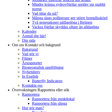
Mindre kräsna sydrovfjärilar sprider sig snabbt
norrut
Vad tittar du på?
Många slags pollinerare ger större bomullsskörd
Två generationer påfågelöga i Belgien
Vackra fjärilar skyddas oftare än alldagliga
Kalender
Anmäl dig här!
Din sida
Om oss
Kontakt och bakgrund
Bakgrund
Vad gör vi
Filmer
Årsrapporter
Biogeografisk uppföljning
Nyhetsbrev
In English
Butterfly Indicators
Kontakta oss
Övervakningen
Rapportera eller sök
Rapportera
Rapportera från punktlokal
Rapportera från slinga
Hur gör man?