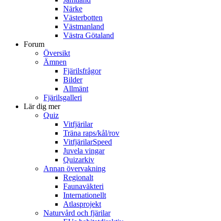
Närke
Västerbotten
Västmanland
Västra Götaland
Forum
Översikt
Ämnen
Fjärilsfrågor
Bilder
Allmänt
Fjärilsgalleri
Lär dig mer
Quiz
Vitfjärilar
Träna raps/kål/rov
VitfjärilarSpeed
Juvela vingar
Quizarkiv
Annan övervakning
Regionalt
Faunaväkteri
Internationellt
Atlasprojekt
Naturvård och fjärilar