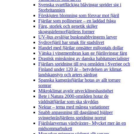
Svenska svartfläckiga blåvingar sprider sig i
Storbritannien
Förskjuten blomning som försvar mot fjäril
Fjärilar som pollinerare – en laddad fråga
Färg, storlek och genetik skiljer
skogspärlemorfjärilens former
UV-ljus avslöjar busksnabbvingens larver
Sydrovfjäril har smak för stadslivet
Handel med fjärilar omsätter miljontals dollar
Vätska i vingmembran kan ge fjärilsvingar färg
Drastisk minskning av danska habitatspecialister
Fjärilars spridning till nya områden i Sverige och
Finland under 120 år
– betydelsen av klimat,
landskapstyp och arters särdrag
Spanska kamgräsfjärilar hotas av allt torrare
somrar
Mikroklimat avgör utvecklingshastighet
Bete i Natura 2000-områden hotar de
väddnätfjärilar som ska skyddas
Nektar – tema med många variationer
Snabb anpassning till dagslängd hjälper
svingelgräsfjärilens spridning norrut
Fjärilslarvernas värdväxter– Mycket mer än en
midsommarbukett
Monarker migrerar söderut allt senare