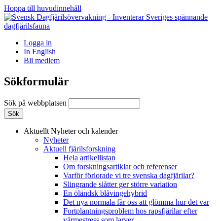
Hoppa till huvudinnehåll
Logga in
In English
Bli medlem
Sökformulär
Sök på webbplatsen
Aktuellt
Nyheter och kalender
Nyheter
Aktuell fjärilsforskning
Hela artikellistan
Om forskningsartiklar och referenser
Varför förlorade vi tre svenska dagfjärilar?
Slingrande slåtter ger större variation
En öländsk blåvingehybrid
Det nya normala får oss att glömma hur det var
Fortplantningsproblem hos rapsfjärilar efter
värmestress som larver