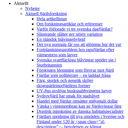
Aktuellt
Nyheter
Aktuell fjärilsforskning
Hela artikellistan
Om forskningsartiklar och referenser
Varför förlorade vi tre svenska dagfjärilar?
Slingrande slåtter ger större variation
En öländsk blåvingehybrid
Det nya normala får oss att glömma hur det var
Fortplantningsproblem hos rapsfjärilar efter
värmestress som larver
Svenska svartfläckiga blåvingar sprider sig i
Storbritannien
Förskjuten blomning som försvar mot fjäril
Fjärilar som pollinerare – en laddad fråga
Färg, storlek och genetik skiljer
skogspärlemorfjärilens former
UV-ljus avslöjar busksnabbvingens larver
Sydrovfjäril har smak för stadslivet
Handel med fjärilar omsätter miljontals dollar
Vätska i vingmembran kan ge fjärilsvingar färg
Drastisk minskning av danska habitatspecialister
Fjärilars spridning till nya områden i Sverige och
Finland under 120 år <span class="sf-
description">– betydelsen av klimat,