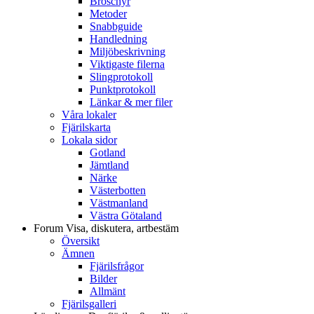
Broschyr
Metoder
Snabbguide
Handledning
Miljöbeskrivning
Viktigaste filerna
Slingprotokoll
Punktprotokoll
Länkar & mer filer
Våra lokaler
Fjärilskarta
Lokala sidor
Gotland
Jämtland
Närke
Västerbotten
Västmanland
Västra Götaland
Forum
Visa, diskutera, artbestäm
Översikt
Ämnen
Fjärilsfrågor
Bilder
Allmänt
Fjärilsgalleri