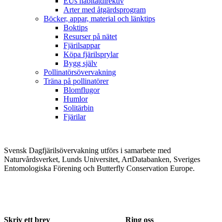
EUs habitatdirektiv
Arter med åtgärdsprogram
Böcker, appar, material och länktips
Boktips
Resurser på nätet
Fjärilsappar
Köpa fjärilsprylar
Bygg själv
Pollinatörsövervakning
Träna på pollinatörer
Blomflugor
Humlor
Solitärbin
Fjärilar
Svensk Dagfjärilsövervakning utförs i samarbete med
Naturvårdsverket, Lunds Universitet, ArtDatabanken, Sveriges
Entomologiska Förening och Butterfly Conservation Europe.
Skriv ett brev
Ring oss