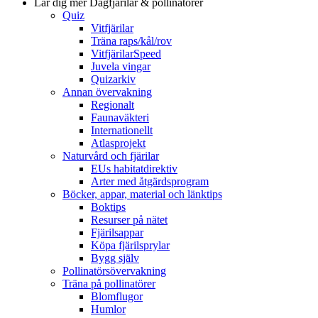
Lär dig mer
Dagfjärilar & pollinatörer
Quiz
Vitfjärilar
Träna raps/kål/rov
VitfjärilarSpeed
Juvela vingar
Quizarkiv
Annan övervakning
Regionalt
Faunaväkteri
Internationellt
Atlasprojekt
Naturvård och fjärilar
EUs habitatdirektiv
Arter med åtgärdsprogram
Böcker, appar, material och länktips
Boktips
Resurser på nätet
Fjärilsappar
Köpa fjärilsprylar
Bygg själv
Pollinatörsövervakning
Träna på pollinatörer
Blomflugor
Humlor