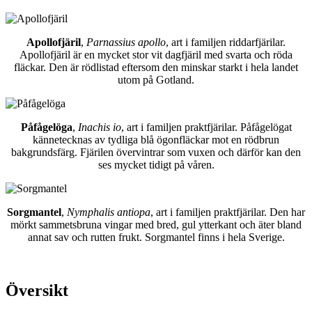
Apollofjäril
,
Parnassius apollo
, art i familjen riddarfjärilar.
Apollofjäril är en mycket stor vit dagfjäril med svarta och röda
fläckar. Den är rödlistad eftersom den minskar starkt i hela landet
utom på Gotland.
Påfågelöga
,
Inachis io
, art i familjen praktfjärilar. Påfågelögat
kännetecknas av tydliga blå ögonfläckar mot en rödbrun
bakgrundsfärg. Fjärilen övervintrar som vuxen och därför kan den
ses mycket tidigt på våren.
Sorgmantel
,
Nymphalis antiopa
, art i familjen praktfjärilar. Den har
mörkt sammetsbruna vingar med bred, gul ytterkant och äter bland
annat sav och rutten frukt. Sorgmantel finns i hela Sverige.
Översikt