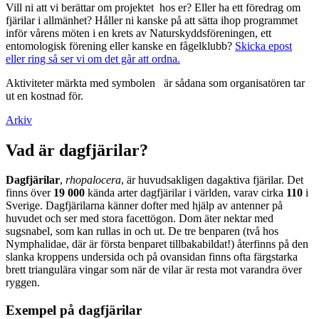
Vill ni att vi berättar om projektet hos er? Eller ha ett föredrag om
fjärilar i allmänhet? Håller ni kanske på att sätta ihop programmet
inför vårens möten i en krets av Naturskyddsföreningen, ett
entomologisk förening eller kanske en fågelklubb?
Skicka epost
eller ring så ser vi om det går att ordna.
Aktiviteter märkta med symbolen
är sådana som organisatören tar
ut en kostnad för.
Arkiv
Vad är dagfjärilar?
Dagfjärilar
,
rhopalocera
, är huvudsakligen dagaktiva fjärilar. Det
finns över
19 000
kända arter dagfjärilar i världen, varav cirka
110
i
Sverige. Dagfjärilarna känner dofter med hjälp av antenner på
huvudet och ser med stora facettögon. Dom äter nektar med
sugsnabel, som kan rullas in och ut. De tre benparen (två hos
Nymphalidae, där är första benparet tillbakabildat!) återfinns på den
slanka kroppens undersida och på ovansidan finns ofta färgstarka
brett triangulära vingar som när de vilar är resta mot varandra över
ryggen.
Exempel på dagfjärilar