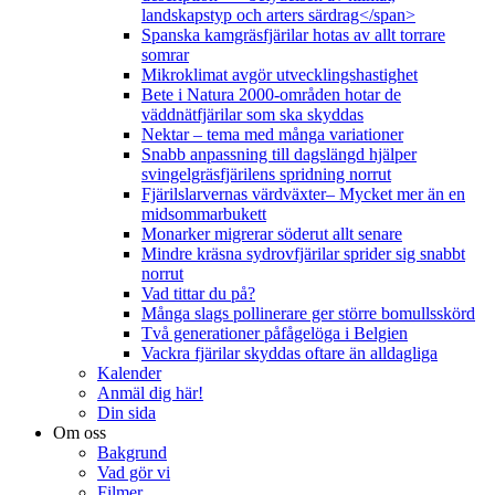
landskapstyp och arters särdrag</span>
Spanska kamgräsfjärilar hotas av allt torrare
somrar
Mikroklimat avgör utvecklingshastighet
Bete i Natura 2000-områden hotar de
väddnätfjärilar som ska skyddas
Nektar – tema med många variationer
Snabb anpassning till dagslängd hjälper
svingelgräsfjärilens spridning norrut
Fjärilslarvernas värdväxter– Mycket mer än en
midsommarbukett
Monarker migrerar söderut allt senare
Mindre kräsna sydrovfjärilar sprider sig snabbt
norrut
Vad tittar du på?
Många slags pollinerare ger större bomullsskörd
Två generationer påfågelöga i Belgien
Vackra fjärilar skyddas oftare än alldagliga
Kalender
Anmäl dig här!
Din sida
Om oss
Bakgrund
Vad gör vi
Filmer