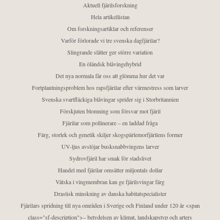
Aktuell fjärilsforskning
Hela artikellistan
Om forskningsartiklar och referenser
Varför förlorade vi tre svenska dagfjärilar?
Slingrande slåtter ger större variation
En öländsk blåvingehybrid
Det nya normala får oss att glömma hur det var
Fortplantningsproblem hos rapsfjärilar efter värmestress som larver
Svenska svartfläckiga blåvingar sprider sig i Storbritannien
Förskjuten blomning som försvar mot fjäril
Fjärilar som pollinerare – en laddad fråga
Färg, storlek och genetik skiljer skogspärlemorfjärilens former
UV-ljus avslöjar busksnabbvingens larver
Sydrovfjäril har smak för stadslivet
Handel med fjärilar omsätter miljontals dollar
Vätska i vingmembran kan ge fjärilsvingar färg
Drastisk minskning av danska habitatspecialister
Fjärilars spridning till nya områden i Sverige och Finland under 120 år <span
class="sf-description">– betydelsen av klimat, landskapstyp och arters