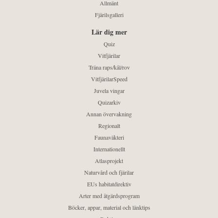
Allmänt
Fjärilsgalleri
Lär dig mer
Quiz
Vitfjärilar
Träna raps/kål/rov
VitfjärilarSpeed
Juvela vingar
Quizarkiv
Annan övervakning
Regionalt
Faunaväkteri
Internationellt
Atlasprojekt
Naturvård och fjärilar
EUs habitatdirektiv
Arter med åtgärdsprogram
Böcker, appar, material och länktips