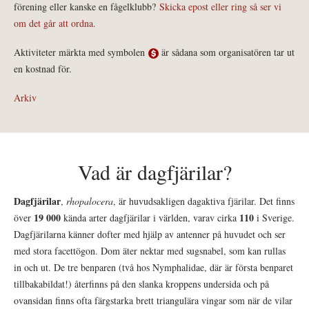
förening eller kanske en fågelklubb?
Skicka epost eller ring så ser vi
om det går att ordna.
Aktiviteter märkta med symbolen
är sådana som organisatören tar ut
en kostnad för.
Arkiv
Vad är dagfjärilar?
Dagfjärilar
,
rhopalocera
, är huvudsakligen dagaktiva fjärilar. Det finns
19 000
110
över
kända arter dagfjärilar i världen, varav cirka
i Sverige.
Dagfjärilarna känner dofter med hjälp av antenner på huvudet och ser
med stora facettögon. Dom äter nektar med sugsnabel, som kan rullas
in och ut. De tre benparen (två hos Nymphalidae, där är första benparet
tillbakabildat!) återfinns på den slanka kroppens undersida och på
ovansidan finns ofta färgstarka brett triangulära vingar som när de vilar