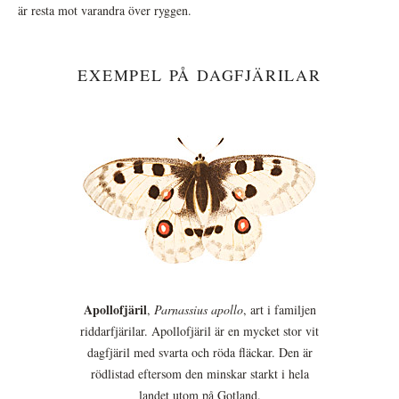
är resta mot varandra över ryggen.
EXEMPEL PÅ DAGFJÄRILAR
Apollofjäril
,
Parnassius apollo
, art i familjen
riddarfjärilar. Apollofjäril är en mycket stor vit
dagfjäril med svarta och röda fläckar. Den är
rödlistad eftersom den minskar starkt i hela
landet utom på Gotland.