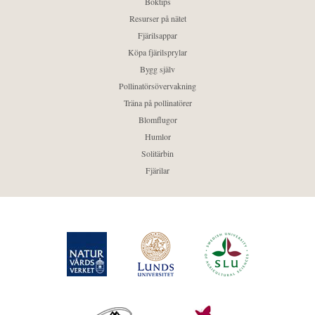
Boktips
Resurser på nätet
Fjärilsappar
Köpa fjärilsprylar
Bygg själv
Pollinatörsövervakning
Träna på pollinatörer
Blomflugor
Humlor
Solitärbin
Fjärilar