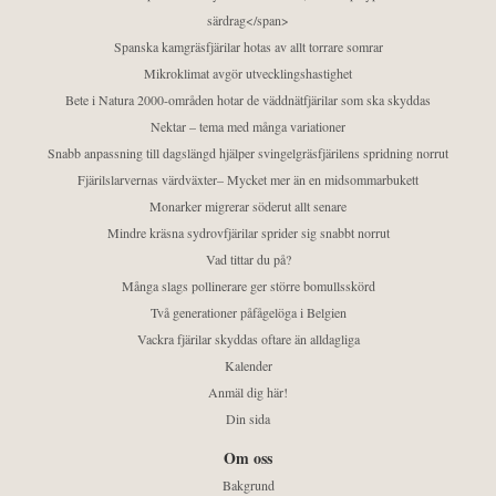
särdrag</span>
Spanska kamgräsfjärilar hotas av allt torrare somrar
Mikroklimat avgör utvecklingshastighet
Bete i Natura 2000-områden hotar de väddnätfjärilar som ska skyddas
Nektar – tema med många variationer
Snabb anpassning till dagslängd hjälper svingelgräsfjärilens spridning norrut
Fjärilslarvernas värdväxter– Mycket mer än en midsommarbukett
Monarker migrerar söderut allt senare
Mindre kräsna sydrovfjärilar sprider sig snabbt norrut
Vad tittar du på?
Många slags pollinerare ger större bomullsskörd
Två generationer påfågelöga i Belgien
Vackra fjärilar skyddas oftare än alldagliga
Kalender
Anmäl dig här!
Din sida
Om oss
Bakgrund