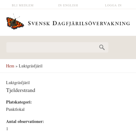
Hoppa till huvudinnehåll
BLI MEDLEM
IN ENGLISH
LOGGA IN
Sökformulär
Hem
» Luktgräsfjäril
Luktgräsfjäril
Tjelderstrand
Platskategori:
Punktlokal
Antal observationer:
1