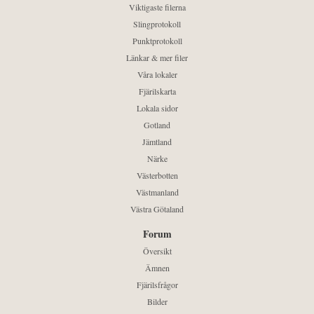
Viktigaste filerna
Slingprotokoll
Punktprotokoll
Länkar & mer filer
Våra lokaler
Fjärilskarta
Lokala sidor
Gotland
Jämtland
Närke
Västerbotten
Västmanland
Västra Götaland
Forum
Översikt
Ämnen
Fjärilsfrågor
Bilder