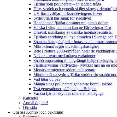
Fjärilar som pollinerare – en laddad fråga
Färg, storlek och genetik skiljer skogspärlemorfjär
UV-ljus avslöjar busksnabbvingens larver
Sydrovfjäril har smak för stadslivet
Handel med fjärilar omsätter miljontals dollar
Vätska i vingmembran kan ge fjärilsvingar färg
Drastisk minskning av danska habitatspecialister
Fjärilars spridning till nya områden i Sverige och
Spanska kamgräsfjärilar hotas av allt torrare somra
Mikroklimat avgör utvecklingshastighet
Bete i Natura 2000-områden hotar de väddnätfjäri
Nektar – tema med många variationer
Snabb anpassning till dagslängd hjälper svingelgräs
Fjärilslarvernas värdväxter– Mycket mer än en m
Monarker migrerar söderut allt senare
Mindre kräsna sydrovfjärilar sprider sig snabbt nor
Vad tittar du på?
Många slags pollinerare ger större bomullsskörd
Två generationer påfågelöga i Belgien
Vackra fjärilar skyddas oftare än alldagliga
Kalender
Anmäl dig här!
Din sida
Om oss
Kontakt och bakgrund
Bakgrund