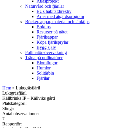
Atlasprojekt
Naturvård och fjärilar
EUs habitatdirektiv
Arter med åtgärdsprogram
Böcker, appar, material och länktips
Boktips
Resurser på nätet
Fjärilsappar
Köpa fjärilsprylar
Bygg själv
Pollinatörsövervakning
Träna på pollinatörer
Blomflugor
Humlor
Solitärbin
Fjärilar
Hem
» Luktgräsfjäril
Luktgräsfjäril
Källbrinks IP – Källviks gård
Platskategori:
Slinga
Antal observationer:
7
Rapportör: