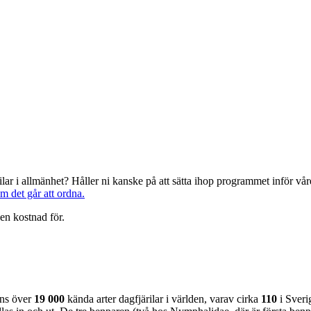
järilar i allmänhet? Håller ni kanske på att sätta ihop programmet inför 
om det går att ordna.
en kostnad för.
nns över
19 000
kända arter dagfjärilar i världen, varav cirka
110
i Sveri