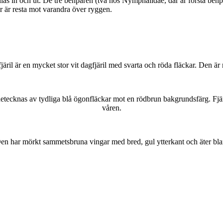
as in och ut. De tre benparen (två hos Nymphalidae, där är första benpa
ar är resta mot varandra över ryggen.
lofjäril är en mycket stor vit dagfjäril med svarta och röda fläckar. Den 
kännetecknas av tydliga blå ögonfläckar mot en rödbrun bakgrundsfärg. Fj
våren.
r. Den har mörkt sammetsbruna vingar med bred, gul ytterkant och äter bla