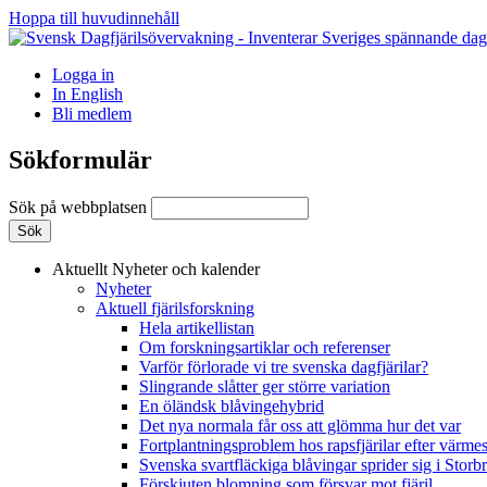
Hoppa till huvudinnehåll
Logga in
In English
Bli medlem
Sökformulär
Sök på webbplatsen
Aktuellt
Nyheter och kalender
Nyheter
Aktuell fjärilsforskning
Hela artikellistan
Om forskningsartiklar och referenser
Varför förlorade vi tre svenska dagfjärilar?
Slingrande slåtter ger större variation
En öländsk blåvingehybrid
Det nya normala får oss att glömma hur det var
Fortplantningsproblem hos rapsfjärilar efter värmes
Svenska svartfläckiga blåvingar sprider sig i Storb
Förskjuten blomning som försvar mot fjäril