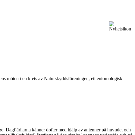
vårens möten i en krets av Naturskyddsföreningen, ett entomologisk
ge. Dagfjärilarna känner dofter med hjälp av antenner på huvudet och