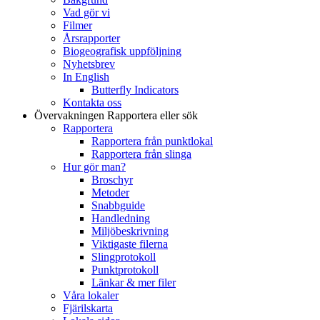
Vad gör vi
Filmer
Årsrapporter
Biogeografisk uppföljning
Nyhetsbrev
In English
Butterfly Indicators
Kontakta oss
Övervakningen
Rapportera eller sök
Rapportera
Rapportera från punktlokal
Rapportera från slinga
Hur gör man?
Broschyr
Metoder
Snabbguide
Handledning
Miljöbeskrivning
Viktigaste filerna
Slingprotokoll
Punktprotokoll
Länkar & mer filer
Våra lokaler
Fjärilskarta