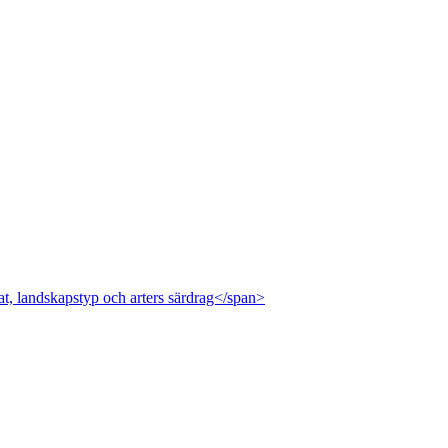
at, landskapstyp och arters särdrag</span>