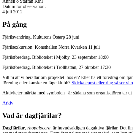
Anneli o Staffan Kihl
Datum för observation:
4 juli 2012
På gång
Fjärilsvandring, Kulturens Östarp 28 juni
Fjärilsexkursion, Konsthallen Norra Kvarken 11 juli
Fjärilsföredrag, Biblioteket i Mjölby, 23 september 18:00
Fjärilsföredrag, Biblioteket i Trollhättan, 27 oktober 17:30
Vill ni att vi berättar om projektet hos er? Eller ha ett föredrag om f
förening eller kanske en fågelklubb?
Skicka epost eller ring så ser vi 
Aktiviteter märkta med symbolen
är sådana som organisatören tar ut 
Arkiv
Vad är dagfjärilar?
Dagfjärilar
,
rhopalocera
, är huvudsakligen dagaktiva fjärilar. Det fi