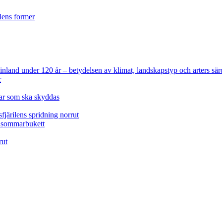
ilens former
 Finland under 120 år
– betydelsen av klimat, landskapstyp och arters sär
r
lar som ska skyddas
fjärilens spridning norrut
idsommarbukett
rut