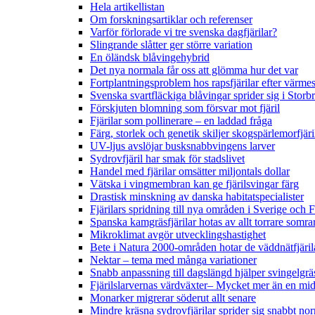
Hela artikellistan
Om forskningsartiklar och referenser
Varför förlorade vi tre svenska dagfjärilar?
Slingrande slåtter ger större variation
En öländsk blåvingehybrid
Det nya normala får oss att glömma hur det var
Fortplantningsproblem hos rapsfjärilar efter värmes
Svenska svartfläckiga blåvingar sprider sig i Storb
Förskjuten blomning som försvar mot fjäril
Fjärilar som pollinerare – en laddad fråga
Färg, storlek och genetik skiljer skogspärlemorfjär
UV-ljus avslöjar busksnabbvingens larver
Sydrovfjäril har smak för stadslivet
Handel med fjärilar omsätter miljontals dollar
Vätska i vingmembran kan ge fjärilsvingar färg
Drastisk minskning av danska habitatspecialister
Fjärilars spridning till nya områden i Sverige och
Spanska kamgräsfjärilar hotas av allt torrare somra
Mikroklimat avgör utvecklingshastighet
Bete i Natura 2000-områden hotar de väddnätfjäri
Nektar – tema med många variationer
Snabb anpassning till dagslängd hjälper svingelgräs
Fjärilslarvernas värdväxter– Mycket mer än en m
Monarker migrerar söderut allt senare
Mindre kräsna sydrovfjärilar sprider sig snabbt nor