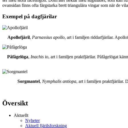
ser med stora facettögon. Dom äter nektar med sugsnabel, som kan rull
ovansidan finns ofta färgstarka brett triangulära vingar som när de vil
Exempel på dagfjärilar
Apollofjäril
,
Parnassius apollo
, art i familjen riddarfjärilar. Apol
Påfågelöga
,
Inachis io
, art i familjen praktfjärilar. Påfågelögat 
Sorgmantel
,
Nymphalis antiopa
, art i familjen praktfjärila
Översikt
Aktuellt
Nyheter
Aktuell fjärilsforskning