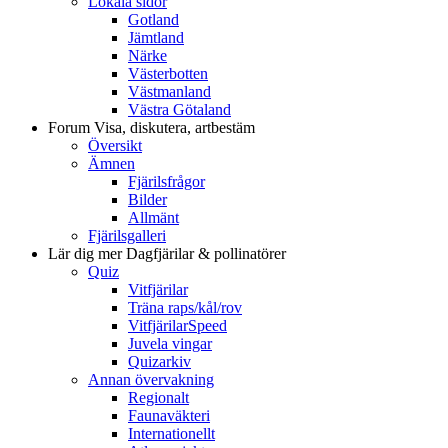
Lokala sidor
Gotland
Jämtland
Närke
Västerbotten
Västmanland
Västra Götaland
Forum
Visa, diskutera, artbestäm
Översikt
Ämnen
Fjärilsfrågor
Bilder
Allmänt
Fjärilsgalleri
Lär dig mer
Dagfjärilar & pollinatörer
Quiz
Vitfjärilar
Träna raps/kål/rov
VitfjärilarSpeed
Juvela vingar
Quizarkiv
Annan övervakning
Regionalt
Faunaväkteri
Internationellt