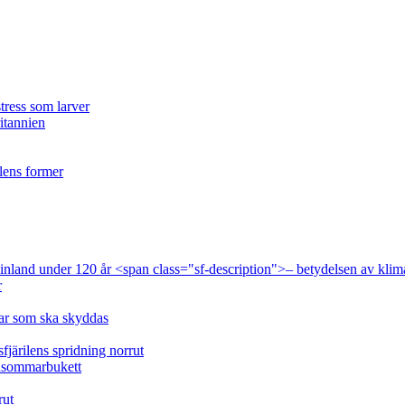
tress som larver
ritannien
ilens former
 Finland under 120 år <span class="sf-description">– betydelsen av klim
r
lar som ska skyddas
fjärilens spridning norrut
idsommarbukett
rut