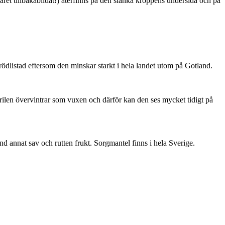
ret tillbakabildat!) återfinns på den slanka kroppens undersida och på
är rödlistad eftersom den minskar starkt i hela landet utom på Gotland.
ärilen övervintrar som vuxen och därför kan den ses mycket tidigt på
nd annat sav och rutten frukt. Sorgmantel finns i hela Sverige.