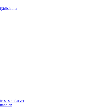
tress som larver
ritannien