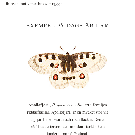
är resta mot varandra över ryggen.
EXEMPEL PÅ DAGFJÄRILAR
Apollofjäril
,
Parnassius apollo
, art i familjen
riddarfjärilar. Apollofjäril är en mycket stor vit
dagfjäril med svarta och röda fläckar. Den är
rödlistad eftersom den minskar starkt i hela
landet utom på Gotland.