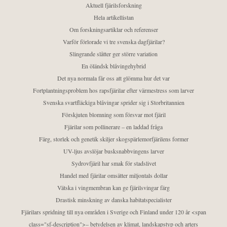
Aktuell fjärilsforskning
Hela artikellistan
Om forskningsartiklar och referenser
Varför förlorade vi tre svenska dagfjärilar?
Slingrande slåtter ger större variation
En öländsk blåvingehybrid
Det nya normala får oss att glömma hur det var
Fortplantningsproblem hos rapsfjärilar efter värmestress som larver
Svenska svartfläckiga blåvingar sprider sig i Storbritannien
Förskjuten blomning som försvar mot fjäril
Fjärilar som pollinerare – en laddad fråga
Färg, storlek och genetik skiljer skogspärlemorfjärilens former
UV-ljus avslöjar busksnabbvingens larver
Sydrovfjäril har smak för stadslivet
Handel med fjärilar omsätter miljontals dollar
Vätska i vingmembran kan ge fjärilsvingar färg
Drastisk minskning av danska habitatspecialister
Fjärilars spridning till nya områden i Sverige och Finland under 120 år <span
class="sf-description">– betydelsen av klimat, landskapstyp och arters