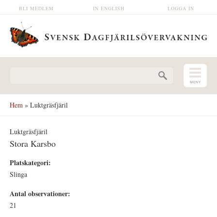
Hoppa till huvudinnehåll
BLI MEDLEM
IN ENGLISH
LOGGA IN
Sökformulär
Hem
» Luktgräsfjäril
Luktgräsfjäril
Stora Karsbo
Platskategori:
Slinga
Antal observationer:
21