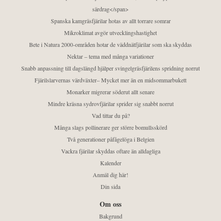
särdrag</span>
Spanska kamgräsfjärilar hotas av allt torrare somrar
Mikroklimat avgör utvecklingshastighet
Bete i Natura 2000-områden hotar de väddnätfjärilar som ska skyddas
Nektar – tema med många variationer
Snabb anpassning till dagslängd hjälper svingelgräsfjärilens spridning norrut
Fjärilslarvernas värdväxter– Mycket mer än en midsommarbukett
Monarker migrerar söderut allt senare
Mindre kräsna sydrovfjärilar sprider sig snabbt norrut
Vad tittar du på?
Många slags pollinerare ger större bomullsskörd
Två generationer påfågelöga i Belgien
Vackra fjärilar skyddas oftare än alldagliga
Kalender
Anmäl dig här!
Din sida
Om oss
Bakgrund