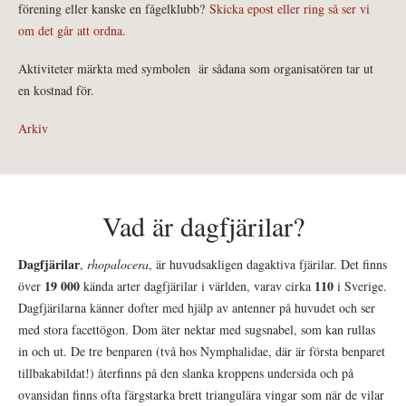
förening eller kanske en fågelklubb?
Skicka epost eller ring så ser vi
om det går att ordna.
Aktiviteter märkta med symbolen
är sådana som organisatören tar ut
en kostnad för.
Arkiv
Vad är dagfjärilar?
Dagfjärilar
,
rhopalocera
, är huvudsakligen dagaktiva fjärilar. Det finns
19 000
110
över
kända arter dagfjärilar i världen, varav cirka
i Sverige.
Dagfjärilarna känner dofter med hjälp av antenner på huvudet och ser
med stora facettögon. Dom äter nektar med sugsnabel, som kan rullas
in och ut. De tre benparen (två hos Nymphalidae, där är första benparet
tillbakabildat!) återfinns på den slanka kroppens undersida och på
ovansidan finns ofta färgstarka brett triangulära vingar som när de vilar