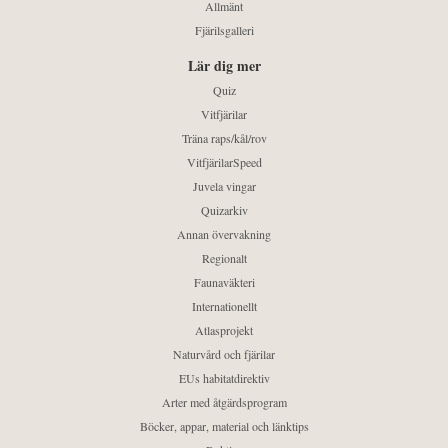
Allmänt
Fjärilsgalleri
Lär dig mer
Quiz
Vitfjärilar
Träna raps/kål/rov
VitfjärilarSpeed
Juvela vingar
Quizarkiv
Annan övervakning
Regionalt
Faunaväkteri
Internationellt
Atlasprojekt
Naturvård och fjärilar
EUs habitatdirektiv
Arter med åtgärdsprogram
Böcker, appar, material och länktips