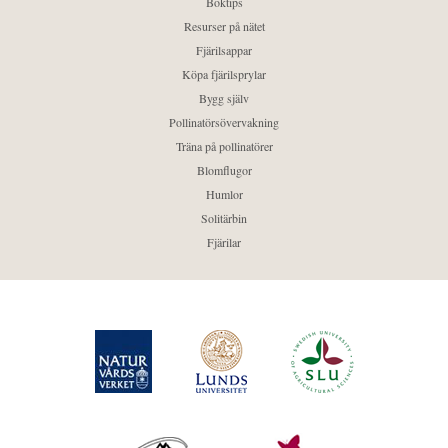
Boktips
Resurser på nätet
Fjärilsappar
Köpa fjärilsprylar
Bygg själv
Pollinatörsövervakning
Träna på pollinatörer
Blomflugor
Humlor
Solitärbin
Fjärilar