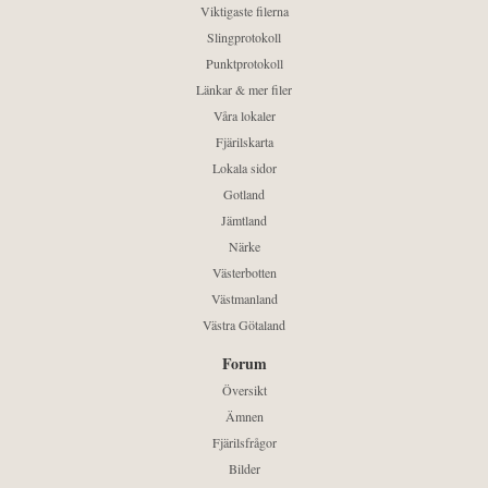
Viktigaste filerna
Slingprotokoll
Punktprotokoll
Länkar & mer filer
Våra lokaler
Fjärilskarta
Lokala sidor
Gotland
Jämtland
Närke
Västerbotten
Västmanland
Västra Götaland
Forum
Översikt
Ämnen
Fjärilsfrågor
Bilder