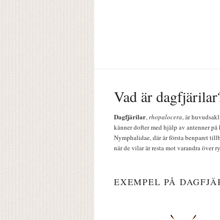
Vad är dagfjärilar
Dagfjärilar
,
rhopalocera
, är huvudsakl
känner dofter med hjälp av antenner på 
Nymphalidae, där är första benparet till
när de vilar är resta mot varandra över r
EXEMPEL PÅ DAGFJÄ