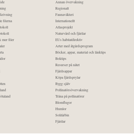
ide
Annan övervakning
ning
Regionalt
krivning
Faunaväkteri
e filerna
Internationellt
tokoll
Atlasprojekt
tokoll
Naturvård och fjärilar
 mer filer
EUs habitatdirektiv
aler
Arter med åtgärdsprogram
rta
Böcker, appar, material och länktips
idor
Boktips
Resurser på nätet
d
Fjärilsappar
Köpa fjärilsprylar
tten
Bygg själv
land
Pollinatörsövervakning
ötaland
Träna på pollinatörer
Blomflugor
Humlor
Solitärbin
Fjärilar