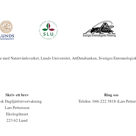
te med Naturvårdsverket, Lunds Universitet, ArtDatabanken, Sveriges Entomologis
Skriv ett brev
Ring oss
sk Dagfjärilsövervakning
Telefon: 046-222 3818 (Lars Petter
Lars Pettersson
Ekologihuset
223 62 Lund