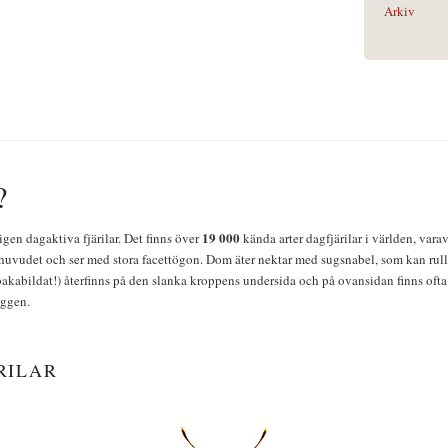
Arkiv
?
19 000
igen dagaktiva fjärilar. Det finns över
kända arter dagfjärilar i världen, vara
huvudet och ser med stora facettögon. Dom äter nektar med sugsnabel, som kan rulla
bakabildat!) återfinns på den slanka kroppens undersida och på ovansidan finns ofta 
yggen.
RILAR