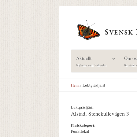
Hoppa till huvudinnehåll
Aktuellt
Om os
Nyheter och kalender
Kontakt 
Hem
» Luktgräsfjäril
Luktgräsfjäril
Alstad, Stenekullevägen 3
Platskategori:
Punktlokal