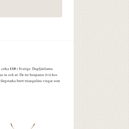
110
v cirka
i Sverige. Dagfjärilarna
s in och ut. De tre benparen (två hos
färgstarka brett triangulära vingar som