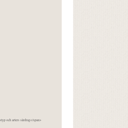
pstyp och arters särdrag</span>