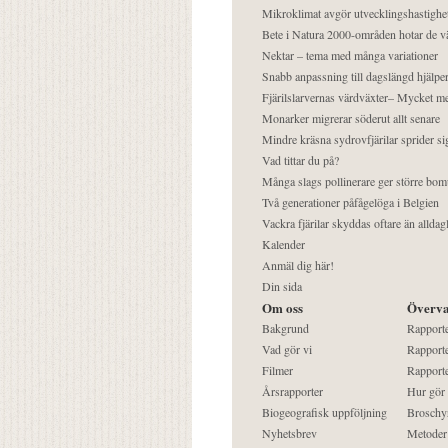
Mikroklimat avgör utvecklingshastighe
Bete i Natura 2000-områden hotar de v
Nektar – tema med många variationer
Snabb anpassning till dagslängd hjälper
Fjärilslarvernas värdväxter– Mycket 
Monarker migrerar söderut allt senare
Mindre kräsna sydrovfjärilar sprider si
Vad tittar du på?
Många slags pollinerare ger större bom
Två generationer påfågelöga i Belgien
Vackra fjärilar skyddas oftare än alldag
Kalender
Anmäl dig här!
Din sida
Om oss
Överva
Bakgrund
Rapport
Vad gör vi
Rapporte
Filmer
Rapporte
Årsrapporter
Hur gör
Biogeografisk uppföljning
Broschy
Nyhetsbrev
Metoder