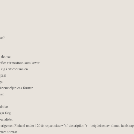
lar?
 det var
efter värmestress som larver
sig i Storbritannien
äril
ga
pärlemorfjärilens former
ver
dollar
gar färg
ecialister
 Sverige och Finland under 120 år <span class="sf-description">– betydelsen av klimat, landska
orrare somrar