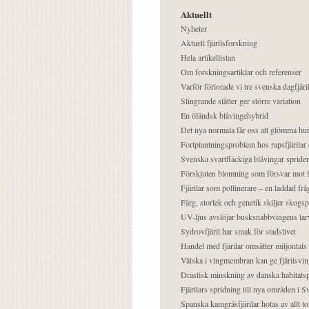
Aktuellt
Nyheter
Aktuell fjärilsforskning
Hela artikellistan
Om forskningsartiklar och referenser
Varför förlorade vi tre svenska dagfjäri
Slingrande slåtter ger större variation
En öländsk blåvingehybrid
Det nya normala får oss att glömma hur
Fortplantningsproblem hos rapsfjärilar 
Svenska svartfläckiga blåvingar sprider 
Förskjuten blomning som försvar mot fj
Fjärilar som pollinerare – en laddad frå
Färg, storlek och genetik skiljer skogs
UV-ljus avslöjar busksnabbvingens lar
Sydrovfjäril har smak för stadslivet
Handel med fjärilar omsätter miljontals 
Vätska i vingmembran kan ge fjärilsvin
Drastisk minskning av danska habitatsp
Fjärilars spridning till nya områden i
Spanska kamgräsfjärilar hotas av allt t