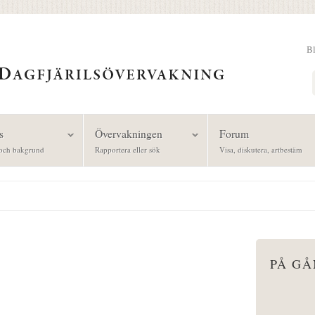
B
Sök
s
Övervakningen
Forum
och bakgrund
Rapportera eller sök
Visa, diskutera, artbestäm
PÅ G