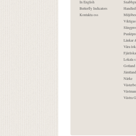
In English
Snabbgu
Butterfly Indicators
Handled
Kontakta oss
Miljöbes
Viktigast
Slingpro
Punktpro
Länkar &
Våra lok
Fjärilska
Lokala s
Gotland
Jämtlan
Närke
Västerbo
Västman
Västra G