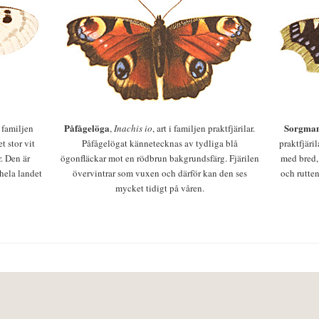
Påfågelöga
Sorgman
 i familjen
,
Inachis io
, art i familjen praktfjärilar.
t stor vit
Påfågelögat kännetecknas av tydliga blå
praktfjäri
r. Den är
ögonfläckar mot en rödbrun bakgrundsfärg. Fjärilen
med bred,
 hela landet
övervintrar som vuxen och därför kan den ses
och rutten
mycket tidigt på våren.