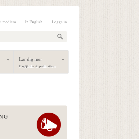
li medlem
In English
Logga in
formulär
Lär dig mer
Dagfjärilar & pollinatörer
ÅNG