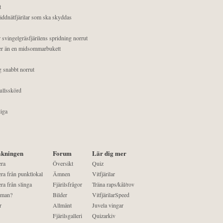
t
äddnätfjärilar som ska skyddas
 svingelgräsfjärilens spridning norrut
mer än en midsommarbukett
g snabbt norrut
ullsskörd
liga
kningen
Forum
Lär dig mer
era
Översikt
Quiz
ra från punktlokal
Ämnen
Vitfjärilar
ra från slinga
Fjärilsfrågor
Träna raps/kål/rov
 man?
Bilder
VitfjärilarSpeed
r
Allmänt
Juvela vingar
Fjärilsgalleri
Quizarkiv