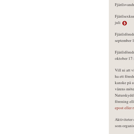
Fjärilsvand
Fjärilsexku
juli
Fjärilsföred
september 
Fjärilsföred
oktober 17
Vill ni att 
ha ett föred
kanske på a
vårens möte
Naturskydds
förening el
epost eller 
Aktivitete
som organisa