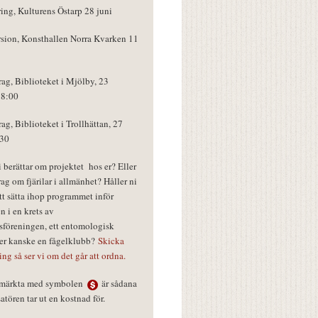
ring, Kulturens Östarp 28 juni
rsion, Konsthallen Norra Kvarken 11
rag, Biblioteket i Mjölby, 23
18:00
rag, Biblioteket i Trollhättan, 27
:30
vi berättar om projektet hos er? Eller
rag om fjärilar i allmänhet? Håller ni
tt sätta ihop programmet inför
n i en krets av
föreningen, ett entomologisk
ler kanske en fågelklubb?
Skicka
ring så ser vi om det går att ordna.
r märkta med symbolen
är sådana
tören tar ut en kostnad för.