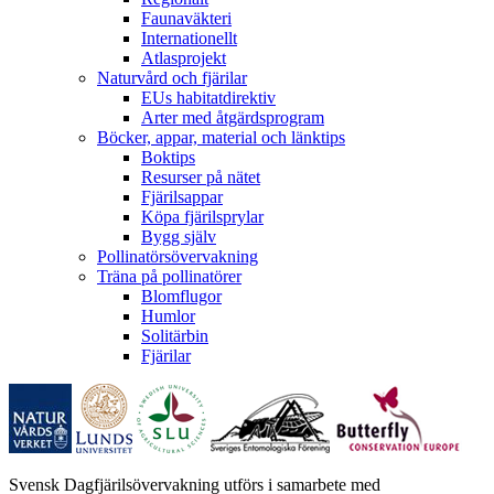
Faunaväkteri
Internationellt
Atlasprojekt
Naturvård och fjärilar
EUs habitatdirektiv
Arter med åtgärdsprogram
Böcker, appar, material och länktips
Boktips
Resurser på nätet
Fjärilsappar
Köpa fjärilsprylar
Bygg själv
Pollinatörsövervakning
Träna på pollinatörer
Blomflugor
Humlor
Solitärbin
Fjärilar
Svensk Dagfjärilsövervakning utförs i samarbete med