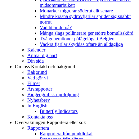
midsommarbukett
Monarker migrerar söderut allt senare
Mindre kräsna sydrovfjärilar sprider sig snabbt
norrut
Vad tittar du på?
Många slags pollinerare ger större bomullsskörd
Två generationer påfågelöga i Belgien
Vackra fjärilar skyddas oftare än alldagliga
Kalender
Anmäl dig här!
Din sida
Om oss
Kontakt och bakgrund
Bakgrund
Vad gör vi
Filmer
Årsrapporter
Biogeografisk uppföljning
Nyhetsbrev
In English
Butterfly Indicators
Kontakta oss
Övervakningen
Rapportera eller sök
Rapportera
Rapportera från punktlokal