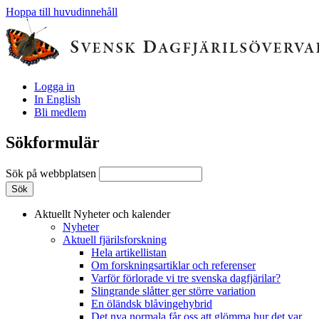
Hoppa till huvudinnehåll
Logga in
In English
Bli medlem
Sökformulär
Sök på webbplatsen
Aktuellt
Nyheter och kalender
Nyheter
Aktuell fjärilsforskning
Hela artikellistan
Om forskningsartiklar och referenser
Varför förlorade vi tre svenska dagfjärilar?
Slingrande slåtter ger större variation
En öländsk blåvingehybrid
Det nya normala får oss att glömma hur det var