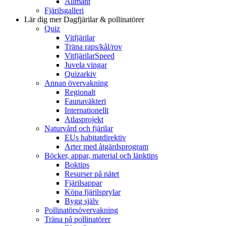
Allmänt
Fjärilsgalleri
Lär dig mer
Dagfjärilar & pollinatörer
Quiz
Vitfjärilar
Träna raps/kål/rov
VitfjärilarSpeed
Juvela vingar
Quizarkiv
Annan övervakning
Regionalt
Faunaväkteri
Internationellt
Atlasprojekt
Naturvård och fjärilar
EUs habitatdirektiv
Arter med åtgärdsprogram
Böcker, appar, material och länktips
Boktips
Resurser på nätet
Fjärilsappar
Köpa fjärilsprylar
Bygg själv
Pollinatörsövervakning
Träna på pollinatörer