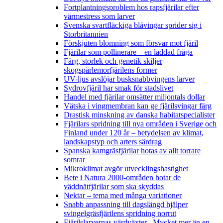
Fortplantningsproblem hos rapsfjärilar efter
värmestress som larver
Svenska svartfläckiga blåvingar sprider sig i
Storbritannien
Förskjuten blomning som försvar mot fjäril
Fjärilar som pollinerare – en laddad fråga
Färg, storlek och genetik skiljer
skogspärlemorfjärilens former
UV-ljus avslöjar busksnabbvingens larver
Sydrovfjäril har smak för stadslivet
Handel med fjärilar omsätter miljontals dollar
Vätska i vingmembran kan ge fjärilsvingar färg
Drastisk minskning av danska habitatspecialister
Fjärilars spridning till nya områden i Sverige och
Finland under 120 år
– betydelsen av klimat,
landskapstyp och arters särdrag
Spanska kamgräsfjärilar hotas av allt torrare
somrar
Mikroklimat avgör utvecklingshastighet
Bete i Natura 2000-områden hotar de
väddnätfjärilar som ska skyddas
Nektar – tema med många variationer
Snabb anpassning till dagslängd hjälper
svingelgräsfjärilens spridning norrut
Fjärilslarvernas värdväxter– Mycket mer än en