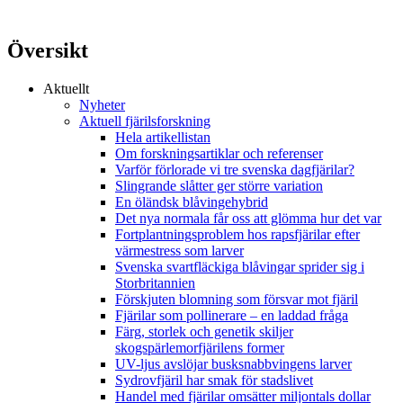
Översikt
Aktuellt
Nyheter
Aktuell fjärilsforskning
Hela artikellistan
Om forskningsartiklar och referenser
Varför förlorade vi tre svenska dagfjärilar?
Slingrande slåtter ger större variation
En öländsk blåvingehybrid
Det nya normala får oss att glömma hur det var
Fortplantningsproblem hos rapsfjärilar efter
värmestress som larver
Svenska svartfläckiga blåvingar sprider sig i
Storbritannien
Förskjuten blomning som försvar mot fjäril
Fjärilar som pollinerare – en laddad fråga
Färg, storlek och genetik skiljer
skogspärlemorfjärilens former
UV-ljus avslöjar busksnabbvingens larver
Sydrovfjäril har smak för stadslivet
Handel med fjärilar omsätter miljontals dollar