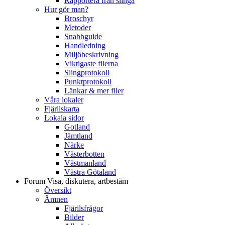
Rapportera från slinga
Hur gör man?
Broschyr
Metoder
Snabbguide
Handledning
Miljöbeskrivning
Viktigaste filerna
Slingprotokoll
Punktprotokoll
Länkar & mer filer
Våra lokaler
Fjärilskarta
Lokala sidor
Gotland
Jämtland
Närke
Västerbotten
Västmanland
Västra Götaland
Forum
Visa, diskutera, artbestäm
Översikt
Ämnen
Fjärilsfrågor
Bilder