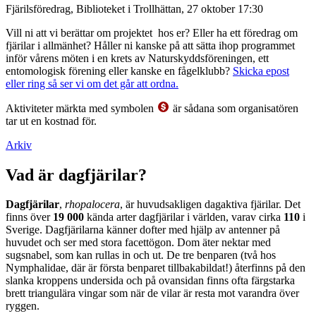
Fjärilsföredrag, Biblioteket i Trollhättan, 27 oktober 17:30
Vill ni att vi berättar om projektet hos er? Eller ha ett föredrag om
fjärilar i allmänhet? Håller ni kanske på att sätta ihop programmet
inför vårens möten i en krets av Naturskyddsföreningen, ett
entomologisk förening eller kanske en fågelklubb?
Skicka epost
eller ring så ser vi om det går att ordna.
Aktiviteter märkta med symbolen
är sådana som organisatören
tar ut en kostnad för.
Arkiv
Vad är dagfjärilar?
Dagfjärilar
,
rhopalocera
, är huvudsakligen dagaktiva fjärilar. Det
finns över
19 000
kända arter dagfjärilar i världen, varav cirka
110
i
Sverige. Dagfjärilarna känner dofter med hjälp av antenner på
huvudet och ser med stora facettögon. Dom äter nektar med
sugsnabel, som kan rullas in och ut. De tre benparen (två hos
Nymphalidae, där är första benparet tillbakabildat!) återfinns på den
slanka kroppens undersida och på ovansidan finns ofta färgstarka
brett triangulära vingar som när de vilar är resta mot varandra över
ryggen.