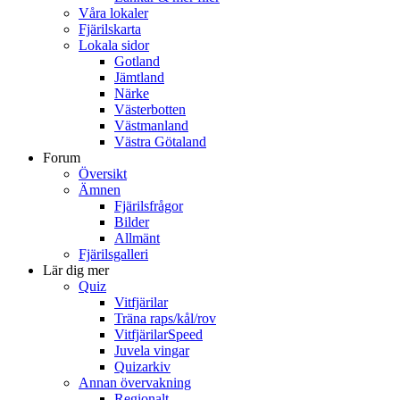
Våra lokaler
Fjärilskarta
Lokala sidor
Gotland
Jämtland
Närke
Västerbotten
Västmanland
Västra Götaland
Forum
Översikt
Ämnen
Fjärilsfrågor
Bilder
Allmänt
Fjärilsgalleri
Lär dig mer
Quiz
Vitfjärilar
Träna raps/kål/rov
VitfjärilarSpeed
Juvela vingar
Quizarkiv
Annan övervakning
Regionalt