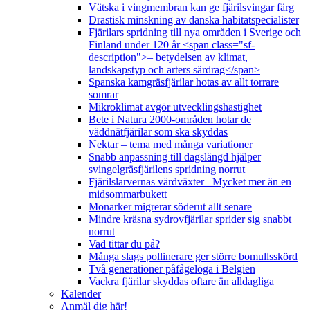
Vätska i vingmembran kan ge fjärilsvingar färg
Drastisk minskning av danska habitatspecialister
Fjärilars spridning till nya områden i Sverige och
Finland under 120 år <span class="sf-
description">– betydelsen av klimat,
landskapstyp och arters särdrag</span>
Spanska kamgräsfjärilar hotas av allt torrare
somrar
Mikroklimat avgör utvecklingshastighet
Bete i Natura 2000-områden hotar de
väddnätfjärilar som ska skyddas
Nektar – tema med många variationer
Snabb anpassning till dagslängd hjälper
svingelgräsfjärilens spridning norrut
Fjärilslarvernas värdväxter– Mycket mer än en
midsommarbukett
Monarker migrerar söderut allt senare
Mindre kräsna sydrovfjärilar sprider sig snabbt
norrut
Vad tittar du på?
Många slags pollinerare ger större bomullsskörd
Två generationer påfågelöga i Belgien
Vackra fjärilar skyddas oftare än alldagliga
Kalender
Anmäl dig här!