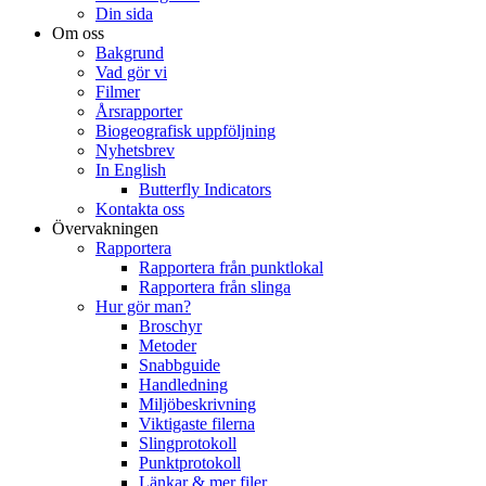
Din sida
Om oss
Bakgrund
Vad gör vi
Filmer
Årsrapporter
Biogeografisk uppföljning
Nyhetsbrev
In English
Butterfly Indicators
Kontakta oss
Övervakningen
Rapportera
Rapportera från punktlokal
Rapportera från slinga
Hur gör man?
Broschyr
Metoder
Snabbguide
Handledning
Miljöbeskrivning
Viktigaste filerna
Slingprotokoll
Punktprotokoll
Länkar & mer filer