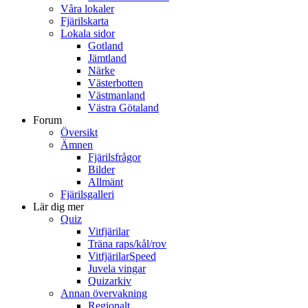
Våra lokaler
Fjärilskarta
Lokala sidor
Gotland
Jämtland
Närke
Västerbotten
Västmanland
Västra Götaland
Forum
Översikt
Ämnen
Fjärilsfrågor
Bilder
Allmänt
Fjärilsgalleri
Lär dig mer
Quiz
Vitfjärilar
Träna raps/kål/rov
VitfjärilarSpeed
Juvela vingar
Quizarkiv
Annan övervakning
Regionalt