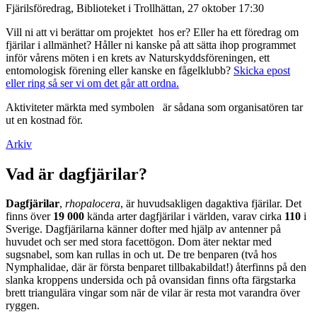
Fjärilsföredrag, Biblioteket i Trollhättan, 27 oktober 17:30
Vill ni att vi berättar om projektet hos er? Eller ha ett föredrag om
fjärilar i allmänhet? Håller ni kanske på att sätta ihop programmet
inför vårens möten i en krets av Naturskyddsföreningen, ett
entomologisk förening eller kanske en fågelklubb?
Skicka epost
eller ring så ser vi om det går att ordna.
Aktiviteter märkta med symbolen
är sådana som organisatören tar
ut en kostnad för.
Arkiv
Vad är dagfjärilar?
Dagfjärilar
,
rhopalocera
, är huvudsakligen dagaktiva fjärilar. Det
finns över
19 000
kända arter dagfjärilar i världen, varav cirka
110
i
Sverige. Dagfjärilarna känner dofter med hjälp av antenner på
huvudet och ser med stora facettögon. Dom äter nektar med
sugsnabel, som kan rullas in och ut. De tre benparen (två hos
Nymphalidae, där är första benparet tillbakabildat!) återfinns på den
slanka kroppens undersida och på ovansidan finns ofta färgstarka
brett triangulära vingar som när de vilar är resta mot varandra över
ryggen.