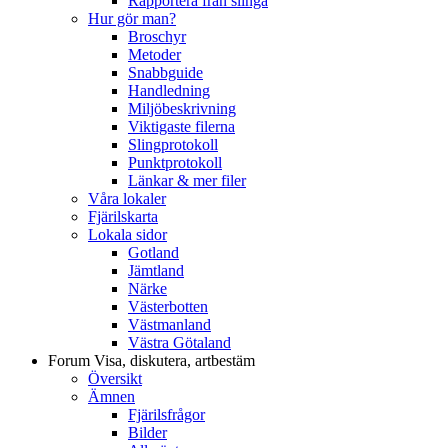
Rapportera från slinga
Hur gör man?
Broschyr
Metoder
Snabbguide
Handledning
Miljöbeskrivning
Viktigaste filerna
Slingprotokoll
Punktprotokoll
Länkar & mer filer
Våra lokaler
Fjärilskarta
Lokala sidor
Gotland
Jämtland
Närke
Västerbotten
Västmanland
Västra Götaland
Forum
Visa, diskutera, artbestäm
Översikt
Ämnen
Fjärilsfrågor
Bilder