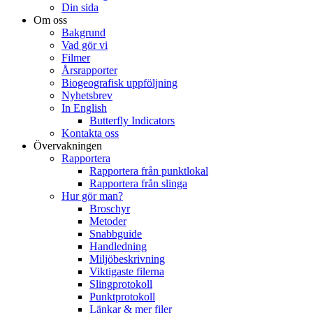
Din sida
Om oss
Bakgrund
Vad gör vi
Filmer
Årsrapporter
Biogeografisk uppföljning
Nyhetsbrev
In English
Butterfly Indicators
Kontakta oss
Övervakningen
Rapportera
Rapportera från punktlokal
Rapportera från slinga
Hur gör man?
Broschyr
Metoder
Snabbguide
Handledning
Miljöbeskrivning
Viktigaste filerna
Slingprotokoll
Punktprotokoll
Länkar & mer filer