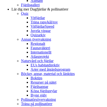
Allmänt
Fjärilsgalleri
Lär dig mer
Dagfjärilar & pollinatörer
Quiz
Vitfjärilar
Träna raps/kål/rov
VitfjärilarSpeed
Juvela vingar
Quizarkiv
Annan övervakning
Regionalt
Faunaväkteri
Internationellt
Atlasprojekt
Naturvård och fjärilar
EUs habitatdirektiv
Arter med åtgärdsprogram
Böcker, appar, material och länktips
Boktips
Resurser på nätet
Fjärilsappar
Köpa fjärilsprylar
Bygg själv
Pollinatörsövervakning
Träna på pollinatörer