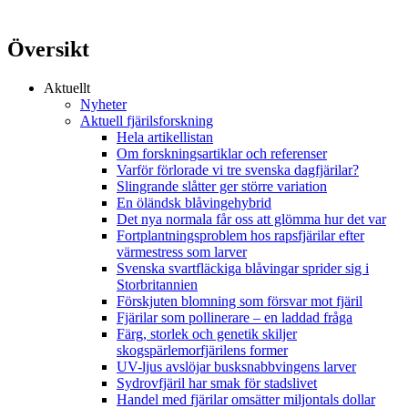
Översikt
Aktuellt
Nyheter
Aktuell fjärilsforskning
Hela artikellistan
Om forskningsartiklar och referenser
Varför förlorade vi tre svenska dagfjärilar?
Slingrande slåtter ger större variation
En öländsk blåvingehybrid
Det nya normala får oss att glömma hur det var
Fortplantningsproblem hos rapsfjärilar efter
värmestress som larver
Svenska svartfläckiga blåvingar sprider sig i
Storbritannien
Förskjuten blomning som försvar mot fjäril
Fjärilar som pollinerare – en laddad fråga
Färg, storlek och genetik skiljer
skogspärlemorfjärilens former
UV-ljus avslöjar busksnabbvingens larver
Sydrovfjäril har smak för stadslivet
Handel med fjärilar omsätter miljontals dollar