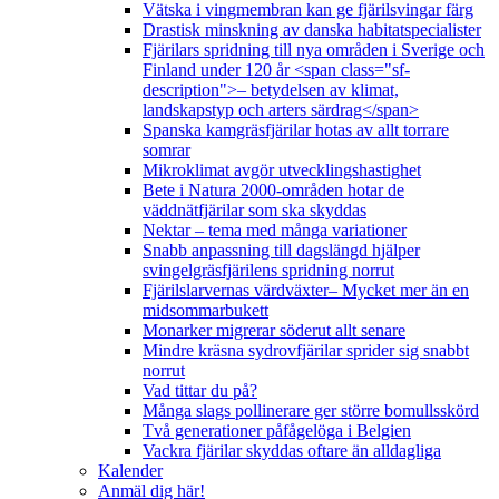
Vätska i vingmembran kan ge fjärilsvingar färg
Drastisk minskning av danska habitatspecialister
Fjärilars spridning till nya områden i Sverige och
Finland under 120 år <span class="sf-
description">– betydelsen av klimat,
landskapstyp och arters särdrag</span>
Spanska kamgräsfjärilar hotas av allt torrare
somrar
Mikroklimat avgör utvecklingshastighet
Bete i Natura 2000-områden hotar de
väddnätfjärilar som ska skyddas
Nektar – tema med många variationer
Snabb anpassning till dagslängd hjälper
svingelgräsfjärilens spridning norrut
Fjärilslarvernas värdväxter– Mycket mer än en
midsommarbukett
Monarker migrerar söderut allt senare
Mindre kräsna sydrovfjärilar sprider sig snabbt
norrut
Vad tittar du på?
Många slags pollinerare ger större bomullsskörd
Två generationer påfågelöga i Belgien
Vackra fjärilar skyddas oftare än alldagliga
Kalender
Anmäl dig här!