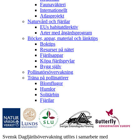
Faunaväkteri
Internationellt
Atlasprojekt
Naturvård och fjärilar
EUs habitatdirektiv
Arter med åtgärdsprogram
Böcker, appar, material och länktips
Boktips
Resurser på nätet
Fjärilsappar
Köpa fjärilsprylar
Bygg själv
Pollinatörsövervakning
Träna på pollinatörer
Blomflugor
Humlor
Solitärbin
Fjärilar
Svensk Dagfjärilsövervakning utförs i samarbete med