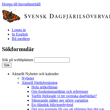
Hoppa till huvudinnehåll
Logga in
In English
Bli medlem
Sökformulär
Sök på webbplatsen
Aktuellt
Nyheter och kalender
Nyheter
Aktuell fjärilsforskning
Hela artikellistan
Om forskningsartiklar och referenser
Varför förlorade vi tre svenska dagfjärilar?
Slingrande slåtter ger större variation
En öländsk blåvingehybrid
Det nya normala får oss att glömma hur det var