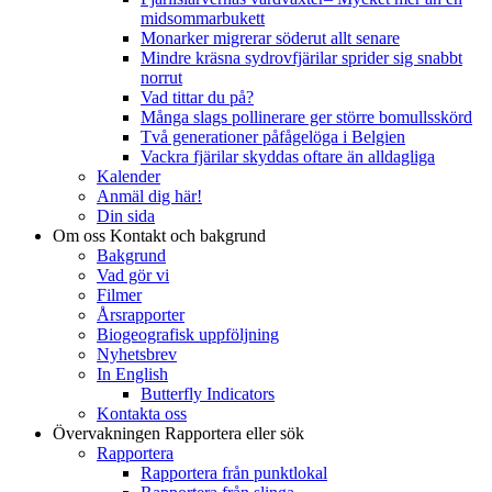
midsommarbukett
Monarker migrerar söderut allt senare
Mindre kräsna sydrovfjärilar sprider sig snabbt
norrut
Vad tittar du på?
Många slags pollinerare ger större bomullsskörd
Två generationer påfågelöga i Belgien
Vackra fjärilar skyddas oftare än alldagliga
Kalender
Anmäl dig här!
Din sida
Om oss
Kontakt och bakgrund
Bakgrund
Vad gör vi
Filmer
Årsrapporter
Biogeografisk uppföljning
Nyhetsbrev
In English
Butterfly Indicators
Kontakta oss
Övervakningen
Rapportera eller sök
Rapportera
Rapportera från punktlokal