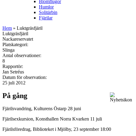
Blomflugor
Humlor
Solitärbin
Fjärilar
Hem
» Luktgräsfjäril
Luktgräsfjäril
Nackareservatet
Platskategori:
Slinga
Antal observationer:
8
Rapportör:
Jan Setréus
Datum för observation:
25 juli 2012
På gång
Fjärilsvandring, Kulturens Östarp 28 juni
Fjärilsexkursion, Konsthallen Norra Kvarken 11 juli
Fjärilsföredrag, Biblioteket i Mjölby, 23 september 18:00