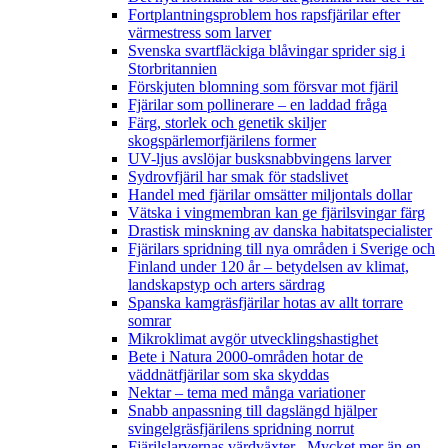
Fortplantningsproblem hos rapsfjärilar efter
värmestress som larver
Svenska svartfläckiga blåvingar sprider sig i
Storbritannien
Förskjuten blomning som försvar mot fjäril
Fjärilar som pollinerare – en laddad fråga
Färg, storlek och genetik skiljer
skogspärlemorfjärilens former
UV-ljus avslöjar busksnabbvingens larver
Sydrovfjäril har smak för stadslivet
Handel med fjärilar omsätter miljontals dollar
Vätska i vingmembran kan ge fjärilsvingar färg
Drastisk minskning av danska habitatspecialister
Fjärilars spridning till nya områden i Sverige och
Finland under 120 år
– betydelsen av klimat,
landskapstyp och arters särdrag
Spanska kamgräsfjärilar hotas av allt torrare
somrar
Mikroklimat avgör utvecklingshastighet
Bete i Natura 2000-områden hotar de
väddnätfjärilar som ska skyddas
Nektar – tema med många variationer
Snabb anpassning till dagslängd hjälper
svingelgräsfjärilens spridning norrut
Fjärilslarvernas värdväxter– Mycket mer än en