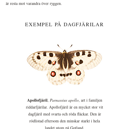
är resta mot varandra över ryggen.
EXEMPEL PÅ DAGFJÄRILAR
Apollofjäril
,
Parnassius apollo
, art i familjen
riddarfjärilar. Apollofjäril är en mycket stor vit
dagfjäril med svarta och röda fläckar. Den är
rödlistad eftersom den minskar starkt i hela
landet utom på Gotland.