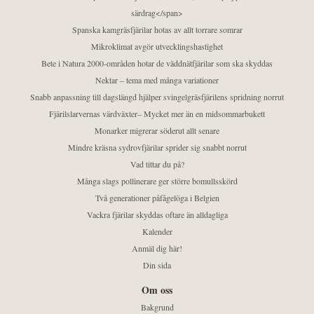
särdrag</span>
Spanska kamgräsfjärilar hotas av allt torrare somrar
Mikroklimat avgör utvecklingshastighet
Bete i Natura 2000-områden hotar de väddnätfjärilar som ska skyddas
Nektar – tema med många variationer
Snabb anpassning till dagslängd hjälper svingelgräsfjärilens spridning norrut
Fjärilslarvernas värdväxter– Mycket mer än en midsommarbukett
Monarker migrerar söderut allt senare
Mindre kräsna sydrovfjärilar sprider sig snabbt norrut
Vad tittar du på?
Många slags pollinerare ger större bomullsskörd
Två generationer påfågelöga i Belgien
Vackra fjärilar skyddas oftare än alldagliga
Kalender
Anmäl dig här!
Din sida
Om oss
Bakgrund