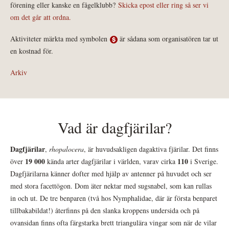
förening eller kanske en fågelklubb?
Skicka epost eller ring så ser vi
om det går att ordna.
Aktiviteter märkta med symbolen
är sådana som organisatören tar ut
en kostnad för.
Arkiv
Vad är dagfjärilar?
Dagfjärilar
,
rhopalocera
, är huvudsakligen dagaktiva fjärilar. Det finns
19 000
110
över
kända arter dagfjärilar i världen, varav cirka
i Sverige.
Dagfjärilarna känner dofter med hjälp av antenner på huvudet och ser
med stora facettögon. Dom äter nektar med sugsnabel, som kan rullas
in och ut. De tre benparen (två hos Nymphalidae, där är första benparet
tillbakabildat!) återfinns på den slanka kroppens undersida och på
ovansidan finns ofta färgstarka brett triangulära vingar som när de vilar