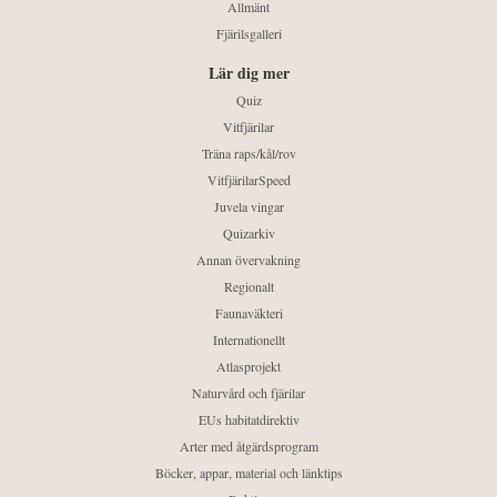
Allmänt
Fjärilsgalleri
Lär dig mer
Quiz
Vitfjärilar
Träna raps/kål/rov
VitfjärilarSpeed
Juvela vingar
Quizarkiv
Annan övervakning
Regionalt
Faunaväkteri
Internationellt
Atlasprojekt
Naturvård och fjärilar
EUs habitatdirektiv
Arter med åtgärdsprogram
Böcker, appar, material och länktips