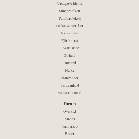
Viktigaste filerna
Slingprotokoll
Punktprotokoll
Länkar & mer filer
Våra lokaler
Fjärilskarta
Lokala sidor
Gotland
Jämtland
Närke
Västerbotten
Västmanland
Västra Götaland
Forum
Översikt
Ämnen
Fjärilsfrågor
Bilder