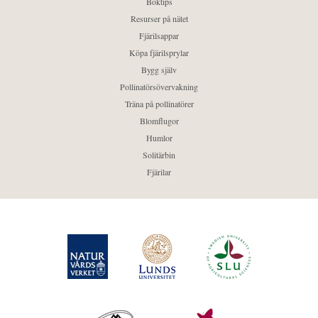
Boktips
Resurser på nätet
Fjärilsappar
Köpa fjärilsprylar
Bygg själv
Pollinatörsövervakning
Träna på pollinatörer
Blomflugor
Humlor
Solitärbin
Fjärilar