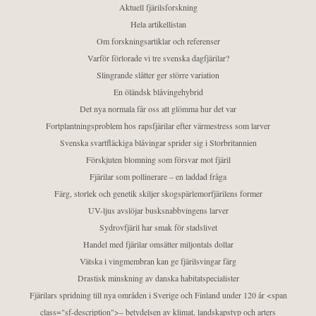
Aktuell fjärilsforskning
Hela artikellistan
Om forskningsartiklar och referenser
Varför förlorade vi tre svenska dagfjärilar?
Slingrande slåtter ger större variation
En öländsk blåvingehybrid
Det nya normala får oss att glömma hur det var
Fortplantningsproblem hos rapsfjärilar efter värmestress som larver
Svenska svartfläckiga blåvingar sprider sig i Storbritannien
Förskjuten blomning som försvar mot fjäril
Fjärilar som pollinerare – en laddad fråga
Färg, storlek och genetik skiljer skogspärlemorfjärilens former
UV-ljus avslöjar busksnabbvingens larver
Sydrovfjäril har smak för stadslivet
Handel med fjärilar omsätter miljontals dollar
Vätska i vingmembran kan ge fjärilsvingar färg
Drastisk minskning av danska habitatspecialister
Fjärilars spridning till nya områden i Sverige och Finland under 120 år <span
class="sf-description">– betydelsen av klimat, landskapstyp och arters