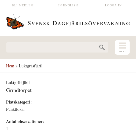
Hoppa till huvudinnehåll
BLI MEDLEM
IN ENGLISH
LOGGA IN
Sökformulär
Hem
» Luktgräsfjäril
Luktgräsfjäril
Grindtorpet
Platskategori:
Punktlokal
Antal observationer:
1