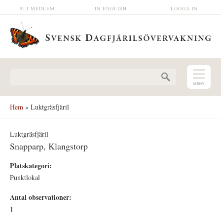
Hoppa till huvudinnehåll
BLI MEDLEM
IN ENGLISH
LOGGA IN
Sökformulär
Hem
» Luktgräsfjäril
Luktgräsfjäril
Snapparp, Klangstorp
Platskategori:
Punktlokal
Antal observationer:
1