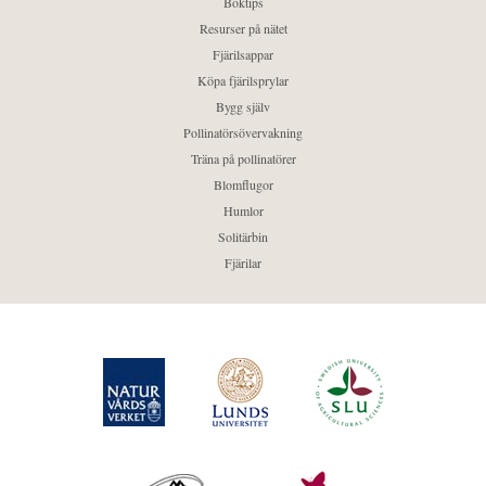
Boktips
Resurser på nätet
Fjärilsappar
Köpa fjärilsprylar
Bygg själv
Pollinatörsövervakning
Träna på pollinatörer
Blomflugor
Humlor
Solitärbin
Fjärilar