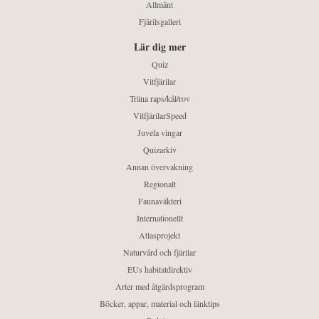
Allmänt
Fjärilsgalleri
Lär dig mer
Quiz
Vitfjärilar
Träna raps/kål/rov
VitfjärilarSpeed
Juvela vingar
Quizarkiv
Annan övervakning
Regionalt
Faunaväkteri
Internationellt
Atlasprojekt
Naturvård och fjärilar
EUs habitatdirektiv
Arter med åtgärdsprogram
Böcker, appar, material och länktips