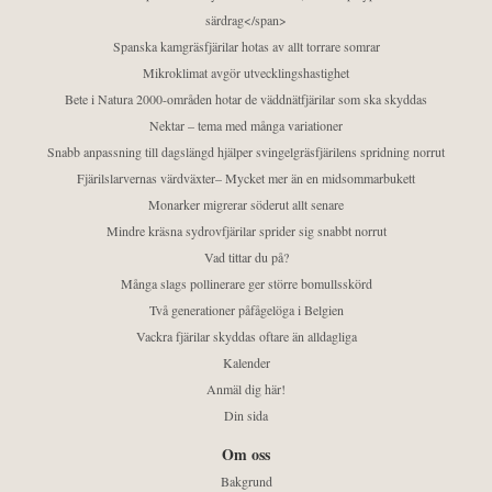
särdrag</span>
Spanska kamgräsfjärilar hotas av allt torrare somrar
Mikroklimat avgör utvecklingshastighet
Bete i Natura 2000-områden hotar de väddnätfjärilar som ska skyddas
Nektar – tema med många variationer
Snabb anpassning till dagslängd hjälper svingelgräsfjärilens spridning norrut
Fjärilslarvernas värdväxter– Mycket mer än en midsommarbukett
Monarker migrerar söderut allt senare
Mindre kräsna sydrovfjärilar sprider sig snabbt norrut
Vad tittar du på?
Många slags pollinerare ger större bomullsskörd
Två generationer påfågelöga i Belgien
Vackra fjärilar skyddas oftare än alldagliga
Kalender
Anmäl dig här!
Din sida
Om oss
Bakgrund