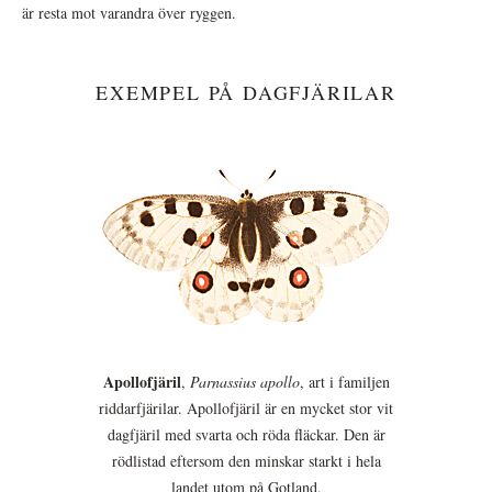
är resta mot varandra över ryggen.
EXEMPEL PÅ DAGFJÄRILAR
Apollofjäril
,
Parnassius apollo
, art i familjen
riddarfjärilar. Apollofjäril är en mycket stor vit
dagfjäril med svarta och röda fläckar. Den är
rödlistad eftersom den minskar starkt i hela
landet utom på Gotland.