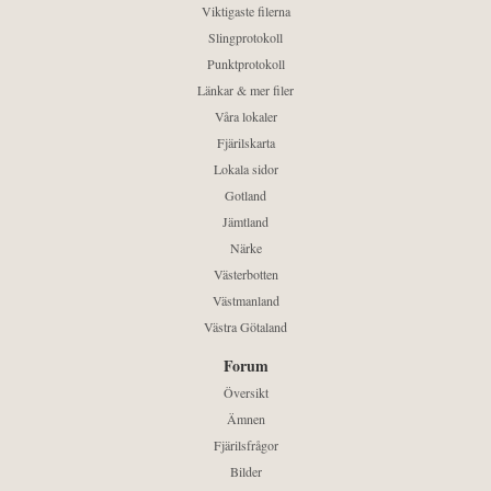
Viktigaste filerna
Slingprotokoll
Punktprotokoll
Länkar & mer filer
Våra lokaler
Fjärilskarta
Lokala sidor
Gotland
Jämtland
Närke
Västerbotten
Västmanland
Västra Götaland
Forum
Översikt
Ämnen
Fjärilsfrågor
Bilder