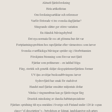
Aktuell fjärilsforskning
Hela artikellistan
Om forskningsartiklar och referenser
Varför förlorade vi tre svenska dagfjärilar?
Slingrande slåtter ger större variation
En öländsk blåvingehybrid
Det nya normala får oss att glömma hur det var
Fortplantningsproblem hos rapsfjärilar efter värmestress som larver
Svenska svartfläckiga blåvingar sprider sig i Storbritannien
Förskjuten blomning som försvar mot fjäril
Fjärilar som pollinerare – en laddad fråga
Färg, storlek och genetik skiljer skogspärlemorfjärilens former
UV-ljus avslöjar busksnabbvingens larver
Sydrovfjäril har smak för stadslivet
Handel med fjärilar omsätter miljontals dollar
Vätska i vingmembran kan ge fjärilsvingar färg
Drastisk minskning av danska habitatspecialister
Fjärilars spridning till nya områden i Sverige och Finland under 120 år <span
class="sf-description">– betydelsen av klimat, landskapstyp och arters