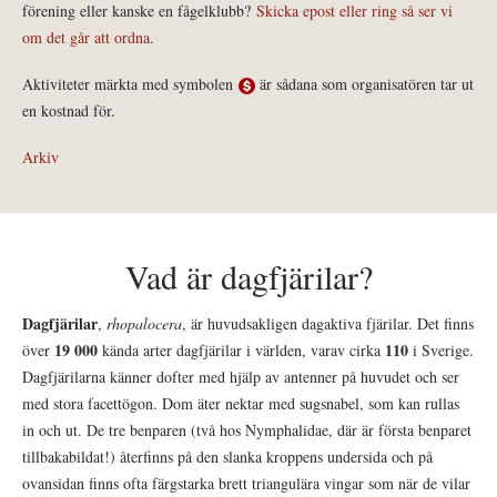
förening eller kanske en fågelklubb?
Skicka epost eller ring så ser vi
om det går att ordna.
Aktiviteter märkta med symbolen
är sådana som organisatören tar ut
en kostnad för.
Arkiv
Vad är dagfjärilar?
Dagfjärilar
,
rhopalocera
, är huvudsakligen dagaktiva fjärilar. Det finns
19 000
110
över
kända arter dagfjärilar i världen, varav cirka
i Sverige.
Dagfjärilarna känner dofter med hjälp av antenner på huvudet och ser
med stora facettögon. Dom äter nektar med sugsnabel, som kan rullas
in och ut. De tre benparen (två hos Nymphalidae, där är första benparet
tillbakabildat!) återfinns på den slanka kroppens undersida och på
ovansidan finns ofta färgstarka brett triangulära vingar som när de vilar