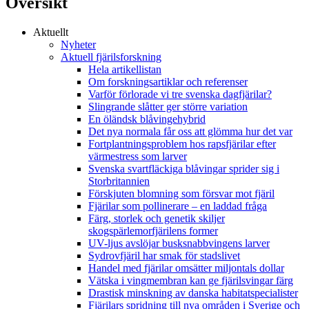
Översikt
Aktuellt
Nyheter
Aktuell fjärilsforskning
Hela artikellistan
Om forskningsartiklar och referenser
Varför förlorade vi tre svenska dagfjärilar?
Slingrande slåtter ger större variation
En öländsk blåvingehybrid
Det nya normala får oss att glömma hur det var
Fortplantningsproblem hos rapsfjärilar efter
värmestress som larver
Svenska svartfläckiga blåvingar sprider sig i
Storbritannien
Förskjuten blomning som försvar mot fjäril
Fjärilar som pollinerare – en laddad fråga
Färg, storlek och genetik skiljer
skogspärlemorfjärilens former
UV-ljus avslöjar busksnabbvingens larver
Sydrovfjäril har smak för stadslivet
Handel med fjärilar omsätter miljontals dollar
Vätska i vingmembran kan ge fjärilsvingar färg
Drastisk minskning av danska habitatspecialister
Fjärilars spridning till nya områden i Sverige och