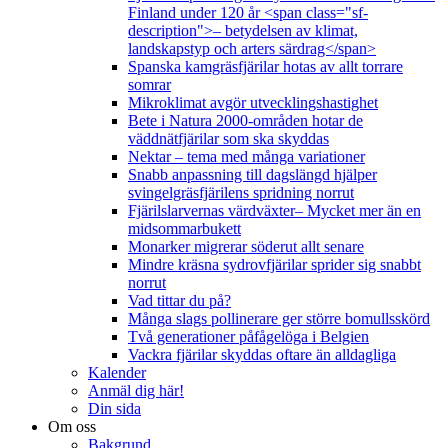
Finland under 120 år <span class="sf-
description">– betydelsen av klimat,
landskapstyp och arters särdrag</span>
Spanska kamgräsfjärilar hotas av allt torrare
somrar
Mikroklimat avgör utvecklingshastighet
Bete i Natura 2000-områden hotar de
väddnätfjärilar som ska skyddas
Nektar – tema med många variationer
Snabb anpassning till dagslängd hjälper
svingelgräsfjärilens spridning norrut
Fjärilslarvernas värdväxter– Mycket mer än en
midsommarbukett
Monarker migrerar söderut allt senare
Mindre kräsna sydrovfjärilar sprider sig snabbt
norrut
Vad tittar du på?
Många slags pollinerare ger större bomullsskörd
Två generationer påfågelöga i Belgien
Vackra fjärilar skyddas oftare än alldagliga
Kalender
Anmäl dig här!
Din sida
Om oss
Bakgrund