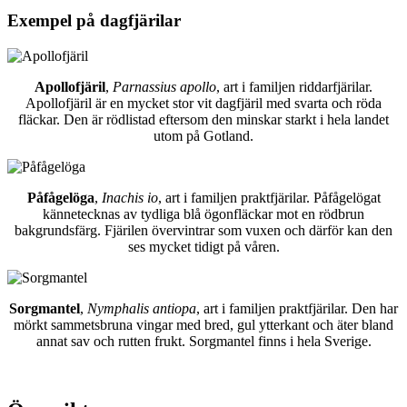
Exempel på dagfjärilar
Apollofjäril
,
Parnassius apollo
, art i familjen riddarfjärilar.
Apollofjäril är en mycket stor vit dagfjäril med svarta och röda
fläckar. Den är rödlistad eftersom den minskar starkt i hela landet
utom på Gotland.
Påfågelöga
,
Inachis io
, art i familjen praktfjärilar. Påfågelögat
kännetecknas av tydliga blå ögonfläckar mot en rödbrun
bakgrundsfärg. Fjärilen övervintrar som vuxen och därför kan den
ses mycket tidigt på våren.
Sorgmantel
,
Nymphalis antiopa
, art i familjen praktfjärilar. Den har
mörkt sammetsbruna vingar med bred, gul ytterkant och äter bland
annat sav och rutten frukt. Sorgmantel finns i hela Sverige.