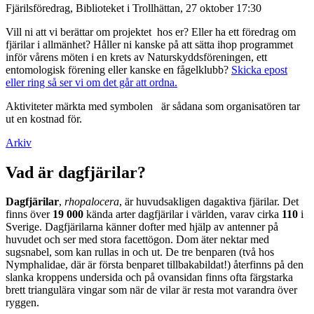
Fjärilsföredrag, Biblioteket i Trollhättan, 27 oktober 17:30
Vill ni att vi berättar om projektet hos er? Eller ha ett föredrag om
fjärilar i allmänhet? Håller ni kanske på att sätta ihop programmet
inför vårens möten i en krets av Naturskyddsföreningen, ett
entomologisk förening eller kanske en fågelklubb?
Skicka epost
eller ring så ser vi om det går att ordna.
Aktiviteter märkta med symbolen
är sådana som organisatören tar
ut en kostnad för.
Arkiv
Vad är dagfjärilar?
Dagfjärilar
,
rhopalocera
, är huvudsakligen dagaktiva fjärilar. Det
finns över
19 000
kända arter dagfjärilar i världen, varav cirka
110
i
Sverige. Dagfjärilarna känner dofter med hjälp av antenner på
huvudet och ser med stora facettögon. Dom äter nektar med
sugsnabel, som kan rullas in och ut. De tre benparen (två hos
Nymphalidae, där är första benparet tillbakabildat!) återfinns på den
slanka kroppens undersida och på ovansidan finns ofta färgstarka
brett triangulära vingar som när de vilar är resta mot varandra över
ryggen.