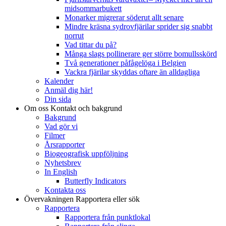
midsommarbukett
Monarker migrerar söderut allt senare
Mindre kräsna sydrovfjärilar sprider sig snabbt
norrut
Vad tittar du på?
Många slags pollinerare ger större bomullsskörd
Två generationer påfågelöga i Belgien
Vackra fjärilar skyddas oftare än alldagliga
Kalender
Anmäl dig här!
Din sida
Om oss
Kontakt och bakgrund
Bakgrund
Vad gör vi
Filmer
Årsrapporter
Biogeografisk uppföljning
Nyhetsbrev
In English
Butterfly Indicators
Kontakta oss
Övervakningen
Rapportera eller sök
Rapportera
Rapportera från punktlokal