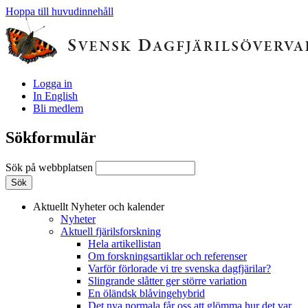
Hoppa till huvudinnehåll
Logga in
In English
Bli medlem
Sökformulär
Sök på webbplatsen
Aktuellt
Nyheter och kalender
Nyheter
Aktuell fjärilsforskning
Hela artikellistan
Om forskningsartiklar och referenser
Varför förlorade vi tre svenska dagfjärilar?
Slingrande slåtter ger större variation
En öländsk blåvingehybrid
Det nya normala får oss att glömma hur det var