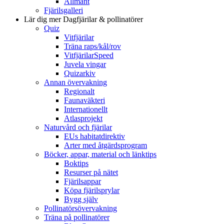
Allmänt
Fjärilsgalleri
Lär dig mer
Dagfjärilar & pollinatörer
Quiz
Vitfjärilar
Träna raps/kål/rov
VitfjärilarSpeed
Juvela vingar
Quizarkiv
Annan övervakning
Regionalt
Faunaväkteri
Internationellt
Atlasprojekt
Naturvård och fjärilar
EUs habitatdirektiv
Arter med åtgärdsprogram
Böcker, appar, material och länktips
Boktips
Resurser på nätet
Fjärilsappar
Köpa fjärilsprylar
Bygg själv
Pollinatörsövervakning
Träna på pollinatörer