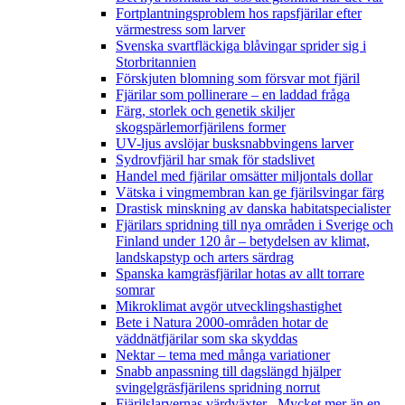
Fortplantningsproblem hos rapsfjärilar efter
värmestress som larver
Svenska svartfläckiga blåvingar sprider sig i
Storbritannien
Förskjuten blomning som försvar mot fjäril
Fjärilar som pollinerare – en laddad fråga
Färg, storlek och genetik skiljer
skogspärlemorfjärilens former
UV-ljus avslöjar busksnabbvingens larver
Sydrovfjäril har smak för stadslivet
Handel med fjärilar omsätter miljontals dollar
Vätska i vingmembran kan ge fjärilsvingar färg
Drastisk minskning av danska habitatspecialister
Fjärilars spridning till nya områden i Sverige och
Finland under 120 år
– betydelsen av klimat,
landskapstyp och arters särdrag
Spanska kamgräsfjärilar hotas av allt torrare
somrar
Mikroklimat avgör utvecklingshastighet
Bete i Natura 2000-områden hotar de
väddnätfjärilar som ska skyddas
Nektar – tema med många variationer
Snabb anpassning till dagslängd hjälper
svingelgräsfjärilens spridning norrut
Fjärilslarvernas värdväxter– Mycket mer än en