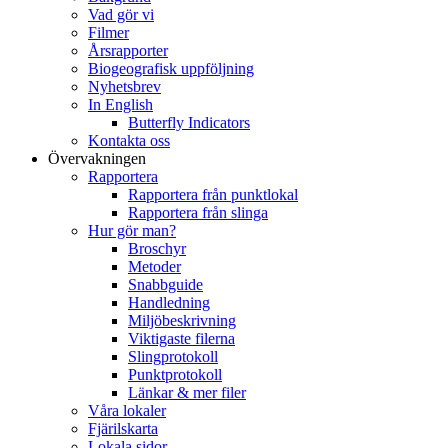
Vad gör vi
Filmer
Årsrapporter
Biogeografisk uppföljning
Nyhetsbrev
In English
Butterfly Indicators
Kontakta oss
Övervakningen
Rapportera
Rapportera från punktlokal
Rapportera från slinga
Hur gör man?
Broschyr
Metoder
Snabbguide
Handledning
Miljöbeskrivning
Viktigaste filerna
Slingprotokoll
Punktprotokoll
Länkar & mer filer
Våra lokaler
Fjärilskarta
Lokala sidor