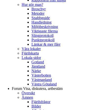
Rapportera från slinga
Hur gör man?
Broschyr
Metoder
Snabbguide
Handledning
Miljöbeskrivning
Viktigaste filerna
Slingprotokoll
Punktprotokoll
Länkar & mer filer
Våra lokaler
Fjärilskarta
Lokala sidor
Gotland
Jämtland
Närke
Västerbotten
Västmanland
Västra Götaland
Forum
Visa, diskutera, artbestäm
Översikt
Ämnen
Fjärilsfrågor
Bilder