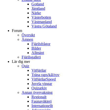
Gotland
Jämtland
Närke
Västerbotten
Västmanland
Västra Götaland
Forum
Översikt
Ämnen
Fjärilsfrågor
Bilder
Allmänt
Fjärilsgalleri
Lär dig mer
Quiz
Vitfjärilar
Träna raps/kål/rov
VitfjärilarSpeed
Juvela vingar
Quizarkiv
Annan övervakning
Regionalt
Faunaväkteri
Internationellt