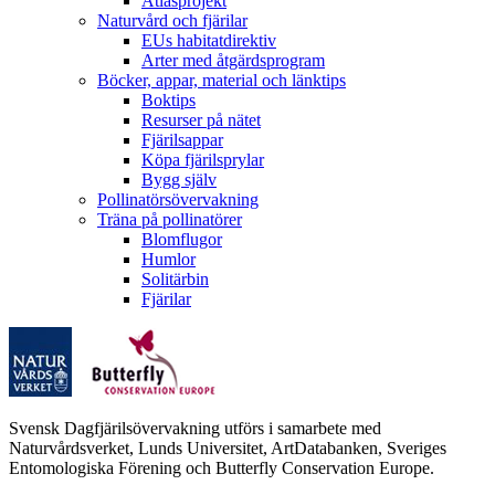
Atlasprojekt
Naturvård och fjärilar
EUs habitatdirektiv
Arter med åtgärdsprogram
Böcker, appar, material och länktips
Boktips
Resurser på nätet
Fjärilsappar
Köpa fjärilsprylar
Bygg själv
Pollinatörsövervakning
Träna på pollinatörer
Blomflugor
Humlor
Solitärbin
Fjärilar
Svensk Dagfjärilsövervakning utförs i samarbete med
Naturvårdsverket, Lunds Universitet, ArtDatabanken, Sveriges
Entomologiska Förening och Butterfly Conservation Europe.