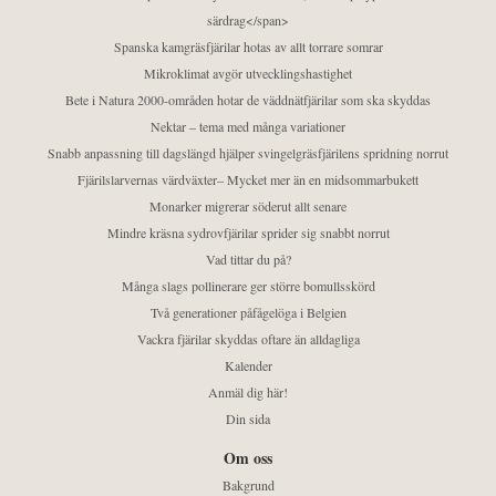
särdrag</span>
Spanska kamgräsfjärilar hotas av allt torrare somrar
Mikroklimat avgör utvecklingshastighet
Bete i Natura 2000-områden hotar de väddnätfjärilar som ska skyddas
Nektar – tema med många variationer
Snabb anpassning till dagslängd hjälper svingelgräsfjärilens spridning norrut
Fjärilslarvernas värdväxter– Mycket mer än en midsommarbukett
Monarker migrerar söderut allt senare
Mindre kräsna sydrovfjärilar sprider sig snabbt norrut
Vad tittar du på?
Många slags pollinerare ger större bomullsskörd
Två generationer påfågelöga i Belgien
Vackra fjärilar skyddas oftare än alldagliga
Kalender
Anmäl dig här!
Din sida
Om oss
Bakgrund