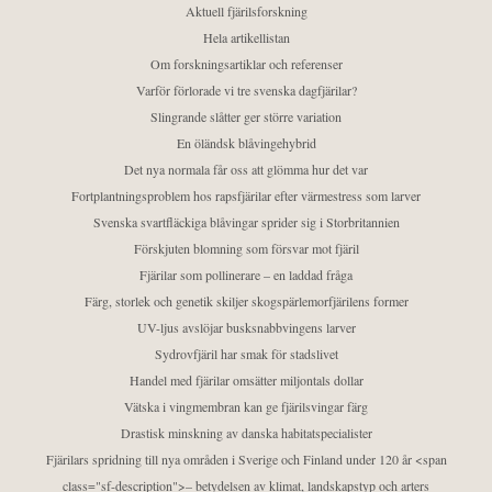
Aktuell fjärilsforskning
Hela artikellistan
Om forskningsartiklar och referenser
Varför förlorade vi tre svenska dagfjärilar?
Slingrande slåtter ger större variation
En öländsk blåvingehybrid
Det nya normala får oss att glömma hur det var
Fortplantningsproblem hos rapsfjärilar efter värmestress som larver
Svenska svartfläckiga blåvingar sprider sig i Storbritannien
Förskjuten blomning som försvar mot fjäril
Fjärilar som pollinerare – en laddad fråga
Färg, storlek och genetik skiljer skogspärlemorfjärilens former
UV-ljus avslöjar busksnabbvingens larver
Sydrovfjäril har smak för stadslivet
Handel med fjärilar omsätter miljontals dollar
Vätska i vingmembran kan ge fjärilsvingar färg
Drastisk minskning av danska habitatspecialister
Fjärilars spridning till nya områden i Sverige och Finland under 120 år <span
class="sf-description">– betydelsen av klimat, landskapstyp och arters