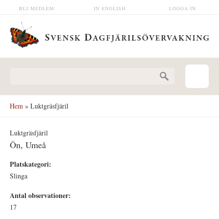
Hoppa till huvudinnehåll
BLI MEDLEM
IN ENGLISH
LOGGA IN
Sökformulär
Hem
» Luktgräsfjäril
Luktgräsfjäril
Ön, Umeå
Platskategori:
Slinga
Antal observationer:
17