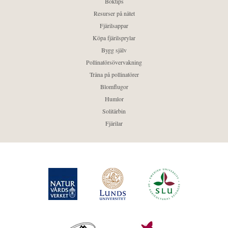
Boktips
Resurser på nätet
Fjärilsappar
Köpa fjärilsprylar
Bygg själv
Pollinatörsövervakning
Träna på pollinatörer
Blomflugor
Humlor
Solitärbin
Fjärilar