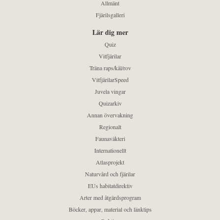
Allmänt
Fjärilsgalleri
Lär dig mer
Quiz
Vitfjärilar
Träna raps/kål/rov
VitfjärilarSpeed
Juvela vingar
Quizarkiv
Annan övervakning
Regionalt
Faunaväkteri
Internationellt
Atlasprojekt
Naturvård och fjärilar
EUs habitatdirektiv
Arter med åtgärdsprogram
Böcker, appar, material och länktips