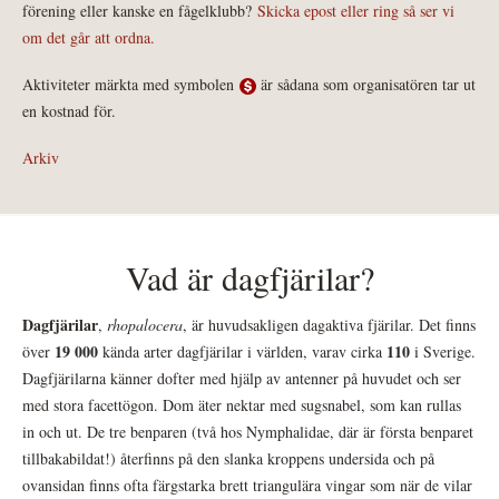
förening eller kanske en fågelklubb?
Skicka epost eller ring så ser vi
om det går att ordna.
Aktiviteter märkta med symbolen
är sådana som organisatören tar ut
en kostnad för.
Arkiv
Vad är dagfjärilar?
Dagfjärilar
,
rhopalocera
, är huvudsakligen dagaktiva fjärilar. Det finns
19 000
110
över
kända arter dagfjärilar i världen, varav cirka
i Sverige.
Dagfjärilarna känner dofter med hjälp av antenner på huvudet och ser
med stora facettögon. Dom äter nektar med sugsnabel, som kan rullas
in och ut. De tre benparen (två hos Nymphalidae, där är första benparet
tillbakabildat!) återfinns på den slanka kroppens undersida och på
ovansidan finns ofta färgstarka brett triangulära vingar som när de vilar