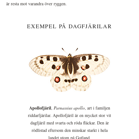
är resta mot varandra över ryggen.
EXEMPEL PÅ DAGFJÄRILAR
Apollofjäril
,
Parnassius apollo
, art i familjen
riddarfjärilar. Apollofjäril är en mycket stor vit
dagfjäril med svarta och röda fläckar. Den är
rödlistad eftersom den minskar starkt i hela
landet utom på Gotland.