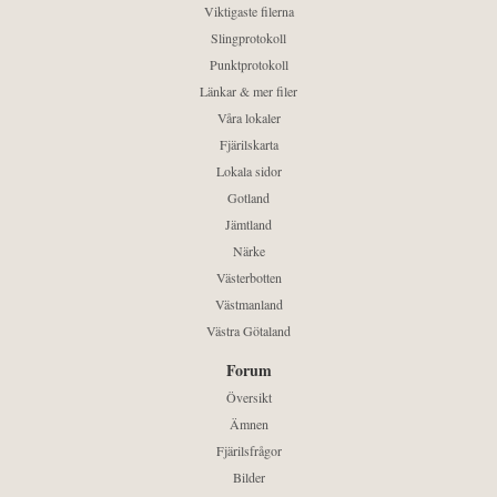
Viktigaste filerna
Slingprotokoll
Punktprotokoll
Länkar & mer filer
Våra lokaler
Fjärilskarta
Lokala sidor
Gotland
Jämtland
Närke
Västerbotten
Västmanland
Västra Götaland
Forum
Översikt
Ämnen
Fjärilsfrågor
Bilder