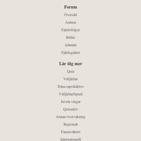
Forum
Översikt
Ämnen
Fjärilsfrågor
Bilder
Allmänt
Fjärilsgalleri
Lär dig mer
Quiz
Vitfjärilar
Träna raps/kål/rov
VitfjärilarSpeed
Juvela vingar
Quizarkiv
Annan övervakning
Regionalt
Faunaväkteri
Internationellt