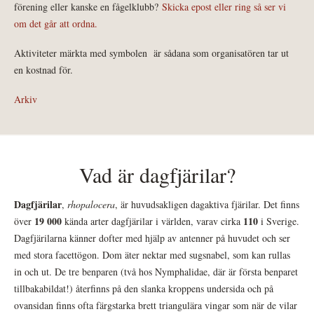
förening eller kanske en fågelklubb?
Skicka epost eller ring så ser vi
om det går att ordna.
Aktiviteter märkta med symbolen
är sådana som organisatören tar ut
en kostnad för.
Arkiv
Vad är dagfjärilar?
Dagfjärilar
,
rhopalocera
, är huvudsakligen dagaktiva fjärilar. Det finns
19 000
110
över
kända arter dagfjärilar i världen, varav cirka
i Sverige.
Dagfjärilarna känner dofter med hjälp av antenner på huvudet och ser
med stora facettögon. Dom äter nektar med sugsnabel, som kan rullas
in och ut. De tre benparen (två hos Nymphalidae, där är första benparet
tillbakabildat!) återfinns på den slanka kroppens undersida och på
ovansidan finns ofta färgstarka brett triangulära vingar som när de vilar