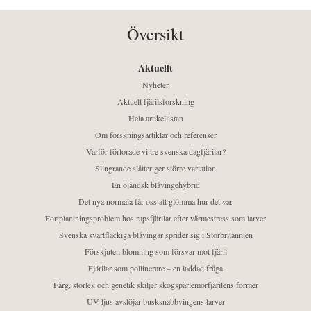
Översikt
Aktuellt
Nyheter
Aktuell fjärilsforskning
Hela artikellistan
Om forskningsartiklar och referenser
Varför förlorade vi tre svenska dagfjärilar?
Slingrande slåtter ger större variation
En öländsk blåvingehybrid
Det nya normala får oss att glömma hur det var
Fortplantningsproblem hos rapsfjärilar efter värmestress som larver
Svenska svartfläckiga blåvingar sprider sig i Storbritannien
Förskjuten blomning som försvar mot fjäril
Fjärilar som pollinerare – en laddad fråga
Färg, storlek och genetik skiljer skogspärlemorfjärilens former
UV-ljus avslöjar busksnabbvingens larver