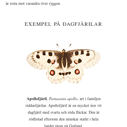
är resta mot varandra över ryggen.
EXEMPEL PÅ DAGFJÄRILAR
Apollofjäril
,
Parnassius apollo
, art i familjen
riddarfjärilar. Apollofjäril är en mycket stor vit
dagfjäril med svarta och röda fläckar. Den är
rödlistad eftersom den minskar starkt i hela
landet utom på Gotland.