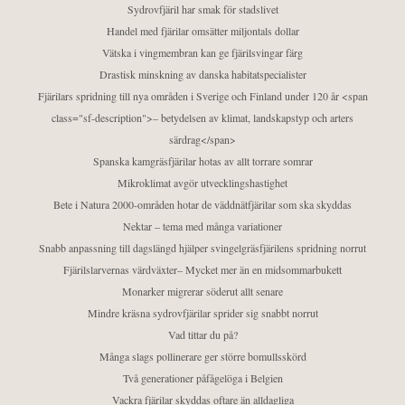
Sydrovfjäril har smak för stadslivet
Handel med fjärilar omsätter miljontals dollar
Vätska i vingmembran kan ge fjärilsvingar färg
Drastisk minskning av danska habitatspecialister
Fjärilars spridning till nya områden i Sverige och Finland under 120 år <span
class="sf-description">– betydelsen av klimat, landskapstyp och arters
särdrag</span>
Spanska kamgräsfjärilar hotas av allt torrare somrar
Mikroklimat avgör utvecklingshastighet
Bete i Natura 2000-områden hotar de väddnätfjärilar som ska skyddas
Nektar – tema med många variationer
Snabb anpassning till dagslängd hjälper svingelgräsfjärilens spridning norrut
Fjärilslarvernas värdväxter– Mycket mer än en midsommarbukett
Monarker migrerar söderut allt senare
Mindre kräsna sydrovfjärilar sprider sig snabbt norrut
Vad tittar du på?
Många slags pollinerare ger större bomullsskörd
Två generationer påfågelöga i Belgien
Vackra fjärilar skyddas oftare än alldagliga