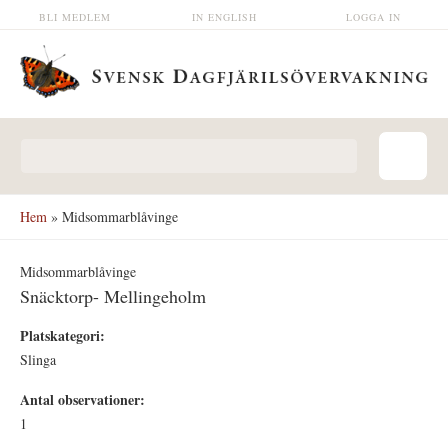
Hoppa till huvudinnehåll
BLI MEDLEM
IN ENGLISH
LOGGA IN
Sökformulär
Hem
» Midsommarblåvinge
Midsommarblåvinge
Snäcktorp- Mellingeholm
Platskategori:
Slinga
Antal observationer:
1