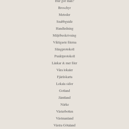
Hur gör man?
Broschyr
Metoder
Snabbguide
Handledning
Miljöbeskrivning
Viktigaste filerna
Slingprotokoll
Punktprotokoll
Länkar & mer filer
Våra lokaler
Fjärilskarta
Lokala sidor
Gotland
Jämtland
Närke
Västerbotten
Västmanland
Västra Götaland