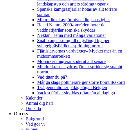
landskapstyp och arters särdrag</span>
Spanska kamgräsfjärilar hotas av allt torrare
somrar
Mikroklimat avgör utvecklingshastighet
Bete i Natura 2000-områden hotar de
väddnätfjärilar som ska skyddas
Nektar – tema med många variationer
Snabb anpassning till dagslängd hjälper
svingelgräsfjärilens spridning norrut
Fjärilslarvernas värdväxter– Mycket mer än en
midsommarbukett
Monarker migrerar söderut allt senare
Mindre kräsna sydrovfjärilar sprider sig snabbt
norrut
Vad tittar du på?
Många slags pollinerare ger större bomullsskörd
Två generationer påfågelöga i Belgien
Vackra fjärilar skyddas oftare än alldagliga
Kalender
Anmäl dig här!
Din sida
Om oss
Bakgrund
Vad gör vi
Filmer