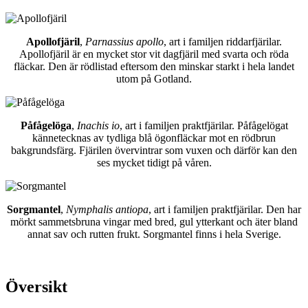
Apollofjäril
,
Parnassius apollo
, art i familjen riddarfjärilar.
Apollofjäril är en mycket stor vit dagfjäril med svarta och röda
fläckar. Den är rödlistad eftersom den minskar starkt i hela landet
utom på Gotland.
Påfågelöga
,
Inachis io
, art i familjen praktfjärilar. Påfågelögat
kännetecknas av tydliga blå ögonfläckar mot en rödbrun
bakgrundsfärg. Fjärilen övervintrar som vuxen och därför kan den
ses mycket tidigt på våren.
Sorgmantel
,
Nymphalis antiopa
, art i familjen praktfjärilar. Den har
mörkt sammetsbruna vingar med bred, gul ytterkant och äter bland
annat sav och rutten frukt. Sorgmantel finns i hela Sverige.
Översikt