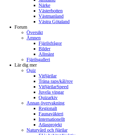
Närke
Västerbotten
Västmanland
Västra Götaland
Forum
Översikt
Ämnen
Fjärilsfrågor
Bilder
Allmänt
Fjärilsgalleri
Lär dig mer
Quiz
Vitfjärilar
Träna raps/kål/rov
VitfjärilarSpeed
Juvela vingar
Quizarkiv
Annan övervakning
Regionalt
Faunaväkteri
Internationellt
Atlasprojekt
Naturvård och fjärilar