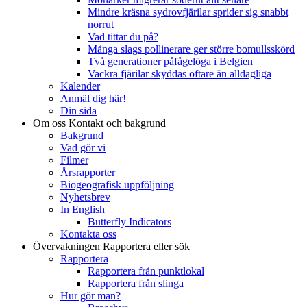
Mindre kräsna sydrovfjärilar sprider sig snabbt
norrut
Vad tittar du på?
Många slags pollinerare ger större bomullsskörd
Två generationer påfågelöga i Belgien
Vackra fjärilar skyddas oftare än alldagliga
Kalender
Anmäl dig här!
Din sida
Om oss
Kontakt och bakgrund
Bakgrund
Vad gör vi
Filmer
Årsrapporter
Biogeografisk uppföljning
Nyhetsbrev
In English
Butterfly Indicators
Kontakta oss
Övervakningen
Rapportera eller sök
Rapportera
Rapportera från punktlokal
Rapportera från slinga
Hur gör man?