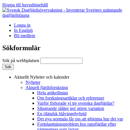
Hoppa till huvudinnehåll
Logga in
In English
Bli medlem
Sökformulär
Sök på webbplatsen
Aktuellt
Nyheter och kalender
Nyheter
Aktuell fjärilsforskning
Hela artikellistan
Om forskningsartiklar och referenser
Varför förlorade vi tre svenska dagfjärilar?
Slingrande slåtter ger större variation
En öländsk blåvingehybrid
Det nya normala får oss att glömma hur det var
Fortplantningsproblem hos rapsfjärilar efter
värmestress som larver