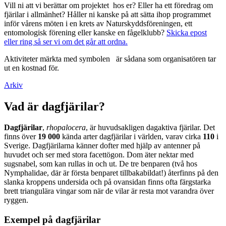
Vill ni att vi berättar om projektet hos er? Eller ha ett föredrag om
fjärilar i allmänhet? Håller ni kanske på att sätta ihop programmet
inför vårens möten i en krets av Naturskyddsföreningen, ett
entomologisk förening eller kanske en fågelklubb?
Skicka epost
eller ring så ser vi om det går att ordna.
Aktiviteter märkta med symbolen
är sådana som organisatören tar
ut en kostnad för.
Arkiv
Vad är dagfjärilar?
Dagfjärilar
,
rhopalocera
, är huvudsakligen dagaktiva fjärilar. Det
finns över
19 000
kända arter dagfjärilar i världen, varav cirka
110
i
Sverige. Dagfjärilarna känner dofter med hjälp av antenner på
huvudet och ser med stora facettögon. Dom äter nektar med
sugsnabel, som kan rullas in och ut. De tre benparen (två hos
Nymphalidae, där är första benparet tillbakabildat!) återfinns på den
slanka kroppens undersida och på ovansidan finns ofta färgstarka
brett triangulära vingar som när de vilar är resta mot varandra över
ryggen.
Exempel på dagfjärilar