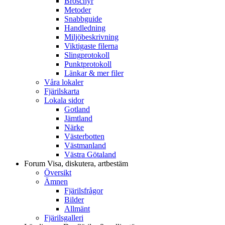
Broschyr
Metoder
Snabbguide
Handledning
Miljöbeskrivning
Viktigaste filerna
Slingprotokoll
Punktprotokoll
Länkar & mer filer
Våra lokaler
Fjärilskarta
Lokala sidor
Gotland
Jämtland
Närke
Västerbotten
Västmanland
Västra Götaland
Forum
Visa, diskutera, artbestäm
Översikt
Ämnen
Fjärilsfrågor
Bilder
Allmänt
Fjärilsgalleri