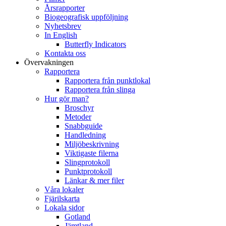
Årsrapporter
Biogeografisk uppföljning
Nyhetsbrev
In English
Butterfly Indicators
Kontakta oss
Övervakningen
Rapportera
Rapportera från punktlokal
Rapportera från slinga
Hur gör man?
Broschyr
Metoder
Snabbguide
Handledning
Miljöbeskrivning
Viktigaste filerna
Slingprotokoll
Punktprotokoll
Länkar & mer filer
Våra lokaler
Fjärilskarta
Lokala sidor
Gotland
Jämtland