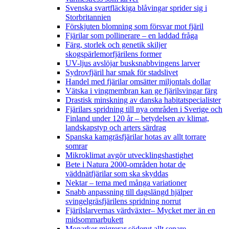
Svenska svartfläckiga blåvingar sprider sig i
Storbritannien
Förskjuten blomning som försvar mot fjäril
Fjärilar som pollinerare – en laddad fråga
Färg, storlek och genetik skiljer
skogspärlemorfjärilens former
UV-ljus avslöjar busksnabbvingens larver
Sydrovfjäril har smak för stadslivet
Handel med fjärilar omsätter miljontals dollar
Vätska i vingmembran kan ge fjärilsvingar färg
Drastisk minskning av danska habitatspecialister
Fjärilars spridning till nya områden i Sverige och
Finland under 120 år
– betydelsen av klimat,
landskapstyp och arters särdrag
Spanska kamgräsfjärilar hotas av allt torrare
somrar
Mikroklimat avgör utvecklingshastighet
Bete i Natura 2000-områden hotar de
väddnätfjärilar som ska skyddas
Nektar – tema med många variationer
Snabb anpassning till dagslängd hjälper
svingelgräsfjärilens spridning norrut
Fjärilslarvernas värdväxter– Mycket mer än en
midsommarbukett
Monarker migrerar söderut allt senare