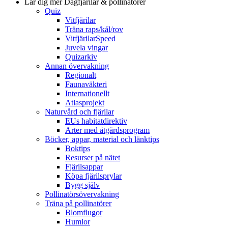
Lär dig mer
Dagfjärilar & pollinatörer
Quiz
Vitfjärilar
Träna raps/kål/rov
VitfjärilarSpeed
Juvela vingar
Quizarkiv
Annan övervakning
Regionalt
Faunaväkteri
Internationellt
Atlasprojekt
Naturvård och fjärilar
EUs habitatdirektiv
Arter med åtgärdsprogram
Böcker, appar, material och länktips
Boktips
Resurser på nätet
Fjärilsappar
Köpa fjärilsprylar
Bygg själv
Pollinatörsövervakning
Träna på pollinatörer
Blomflugor
Humlor