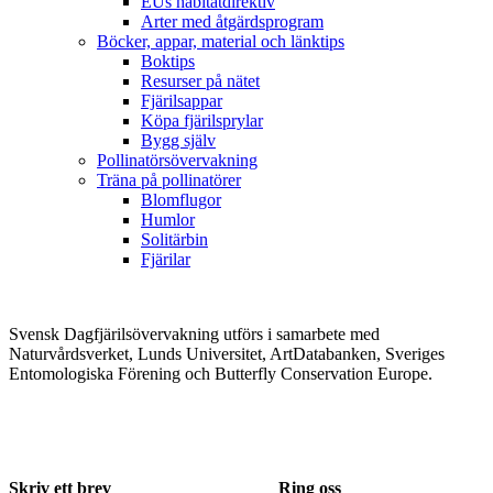
EUs habitatdirektiv
Arter med åtgärdsprogram
Böcker, appar, material och länktips
Boktips
Resurser på nätet
Fjärilsappar
Köpa fjärilsprylar
Bygg själv
Pollinatörsövervakning
Träna på pollinatörer
Blomflugor
Humlor
Solitärbin
Fjärilar
Svensk Dagfjärilsövervakning utförs i samarbete med
Naturvårdsverket, Lunds Universitet, ArtDatabanken, Sveriges
Entomologiska Förening och Butterfly Conservation Europe.
Skriv ett brev
Ring oss