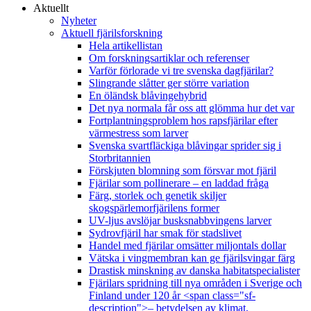
Aktuellt
Nyheter
Aktuell fjärilsforskning
Hela artikellistan
Om forskningsartiklar och referenser
Varför förlorade vi tre svenska dagfjärilar?
Slingrande slåtter ger större variation
En öländsk blåvingehybrid
Det nya normala får oss att glömma hur det var
Fortplantningsproblem hos rapsfjärilar efter
värmestress som larver
Svenska svartfläckiga blåvingar sprider sig i
Storbritannien
Förskjuten blomning som försvar mot fjäril
Fjärilar som pollinerare – en laddad fråga
Färg, storlek och genetik skiljer
skogspärlemorfjärilens former
UV-ljus avslöjar busksnabbvingens larver
Sydrovfjäril har smak för stadslivet
Handel med fjärilar omsätter miljontals dollar
Vätska i vingmembran kan ge fjärilsvingar färg
Drastisk minskning av danska habitatspecialister
Fjärilars spridning till nya områden i Sverige och
Finland under 120 år <span class="sf-
description">– betydelsen av klimat,