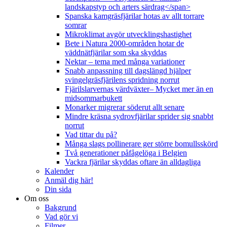
landskapstyp och arters särdrag</span>
Spanska kamgräsfjärilar hotas av allt torrare
somrar
Mikroklimat avgör utvecklingshastighet
Bete i Natura 2000-områden hotar de
väddnätfjärilar som ska skyddas
Nektar – tema med många variationer
Snabb anpassning till dagslängd hjälper
svingelgräsfjärilens spridning norrut
Fjärilslarvernas värdväxter– Mycket mer än en
midsommarbukett
Monarker migrerar söderut allt senare
Mindre kräsna sydrovfjärilar sprider sig snabbt
norrut
Vad tittar du på?
Många slags pollinerare ger större bomullsskörd
Två generationer påfågelöga i Belgien
Vackra fjärilar skyddas oftare än alldagliga
Kalender
Anmäl dig här!
Din sida
Om oss
Bakgrund
Vad gör vi
Filmer