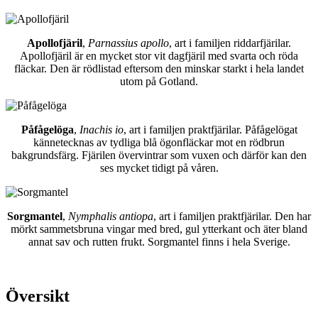
Apollofjäril
,
Parnassius apollo
, art i familjen riddarfjärilar.
Apollofjäril är en mycket stor vit dagfjäril med svarta och röda
fläckar. Den är rödlistad eftersom den minskar starkt i hela landet
utom på Gotland.
Påfågelöga
,
Inachis io
, art i familjen praktfjärilar. Påfågelögat
kännetecknas av tydliga blå ögonfläckar mot en rödbrun
bakgrundsfärg. Fjärilen övervintrar som vuxen och därför kan den
ses mycket tidigt på våren.
Sorgmantel
,
Nymphalis antiopa
, art i familjen praktfjärilar. Den har
mörkt sammetsbruna vingar med bred, gul ytterkant och äter bland
annat sav och rutten frukt. Sorgmantel finns i hela Sverige.
Översikt