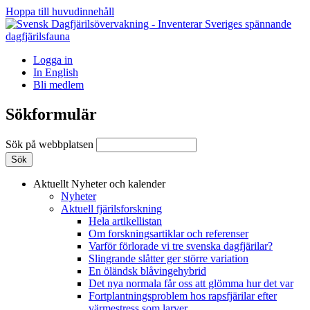
Hoppa till huvudinnehåll
Logga in
In English
Bli medlem
Sökformulär
Sök på webbplatsen
Aktuellt
Nyheter och kalender
Nyheter
Aktuell fjärilsforskning
Hela artikellistan
Om forskningsartiklar och referenser
Varför förlorade vi tre svenska dagfjärilar?
Slingrande slåtter ger större variation
En öländsk blåvingehybrid
Det nya normala får oss att glömma hur det var
Fortplantningsproblem hos rapsfjärilar efter
värmestress som larver