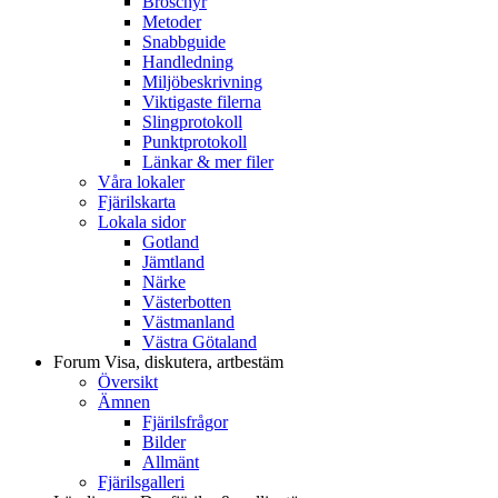
Broschyr
Metoder
Snabbguide
Handledning
Miljöbeskrivning
Viktigaste filerna
Slingprotokoll
Punktprotokoll
Länkar & mer filer
Våra lokaler
Fjärilskarta
Lokala sidor
Gotland
Jämtland
Närke
Västerbotten
Västmanland
Västra Götaland
Forum
Visa, diskutera, artbestäm
Översikt
Ämnen
Fjärilsfrågor
Bilder
Allmänt
Fjärilsgalleri