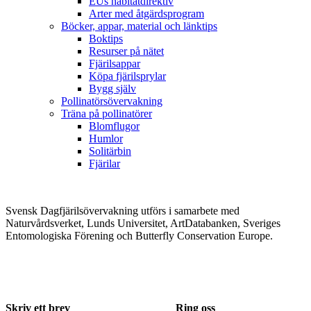
EUs habitatdirektiv
Arter med åtgärdsprogram
Böcker, appar, material och länktips
Boktips
Resurser på nätet
Fjärilsappar
Köpa fjärilsprylar
Bygg själv
Pollinatörsövervakning
Träna på pollinatörer
Blomflugor
Humlor
Solitärbin
Fjärilar
Svensk Dagfjärilsövervakning utförs i samarbete med
Naturvårdsverket, Lunds Universitet, ArtDatabanken, Sveriges
Entomologiska Förening och Butterfly Conservation Europe.
Skriv ett brev
Ring oss