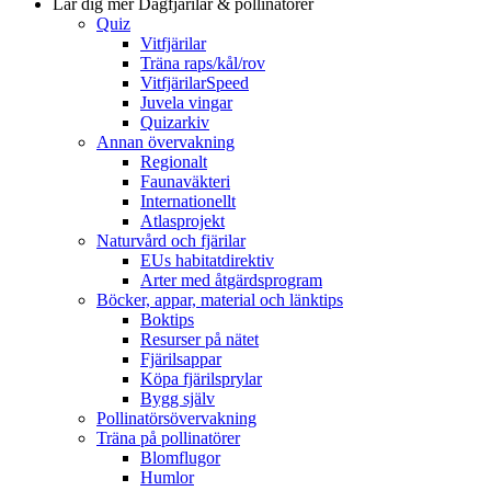
Lär dig mer
Dagfjärilar & pollinatörer
Quiz
Vitfjärilar
Träna raps/kål/rov
VitfjärilarSpeed
Juvela vingar
Quizarkiv
Annan övervakning
Regionalt
Faunaväkteri
Internationellt
Atlasprojekt
Naturvård och fjärilar
EUs habitatdirektiv
Arter med åtgärdsprogram
Böcker, appar, material och länktips
Boktips
Resurser på nätet
Fjärilsappar
Köpa fjärilsprylar
Bygg själv
Pollinatörsövervakning
Träna på pollinatörer
Blomflugor
Humlor