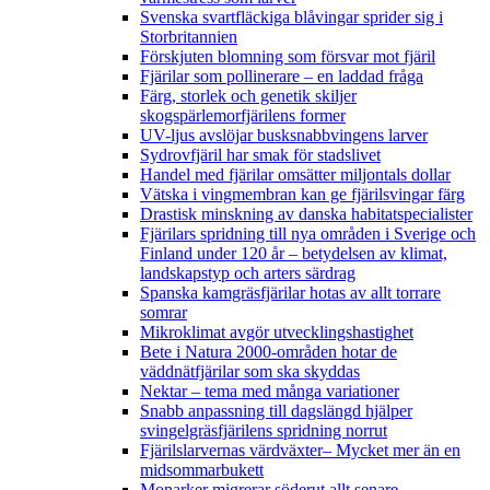
Svenska svartfläckiga blåvingar sprider sig i
Storbritannien
Förskjuten blomning som försvar mot fjäril
Fjärilar som pollinerare – en laddad fråga
Färg, storlek och genetik skiljer
skogspärlemorfjärilens former
UV-ljus avslöjar busksnabbvingens larver
Sydrovfjäril har smak för stadslivet
Handel med fjärilar omsätter miljontals dollar
Vätska i vingmembran kan ge fjärilsvingar färg
Drastisk minskning av danska habitatspecialister
Fjärilars spridning till nya områden i Sverige och
Finland under 120 år
– betydelsen av klimat,
landskapstyp och arters särdrag
Spanska kamgräsfjärilar hotas av allt torrare
somrar
Mikroklimat avgör utvecklingshastighet
Bete i Natura 2000-områden hotar de
väddnätfjärilar som ska skyddas
Nektar – tema med många variationer
Snabb anpassning till dagslängd hjälper
svingelgräsfjärilens spridning norrut
Fjärilslarvernas värdväxter– Mycket mer än en
midsommarbukett
Monarker migrerar söderut allt senare