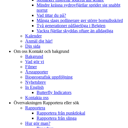
Mindre kräsna sydrovfjärilar sprider sig snabbt
norrut
Vad tittar du på?
Många slags pollinerare ger större bomullsskörd
Två generationer påfågelöga i Belgien
Vackra fjärilar skyddas oftare än alldagliga
Kalender
Anmäl dig här!
Din sida
Om oss
Kontakt och bakgrund
Bakgrund
Vad gör vi
Filmer
Årsrapporter
Biogeografisk uppföljning
Nyhetsbrev
In English
Butterfly Indicators
Kontakta oss
Övervakningen
Rapportera eller sök
Rapportera
Rapportera från punktlokal
Rapportera från slinga
Hur gör man?