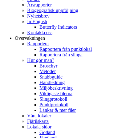
Årsrapporter
Biogeografisk uppföljning
Nyhetsbrev
In English
Butterfly Indicators
Kontakta oss
Övervakningen
Rapportera
Rapportera från punktlokal
Rapportera från slinga
Hur gör man?
Broschyr
Metoder
Snabbguide
Handledning
Miljöbeskrivning
Viktigaste filerna
Slingprotokoll
Punktprotokoll
Länkar & mer filer
Våra lokaler
Fjärilskarta
Lokala sidor
Gotland
Jämtland