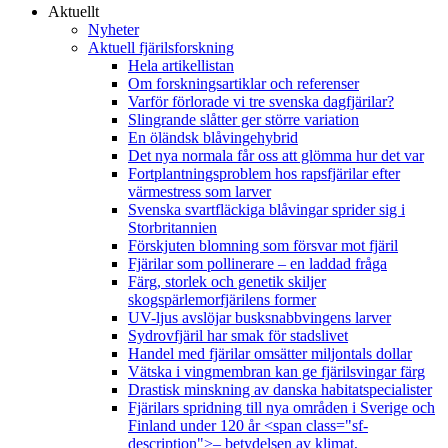
Aktuellt
Nyheter
Aktuell fjärilsforskning
Hela artikellistan
Om forskningsartiklar och referenser
Varför förlorade vi tre svenska dagfjärilar?
Slingrande slåtter ger större variation
En öländsk blåvingehybrid
Det nya normala får oss att glömma hur det var
Fortplantningsproblem hos rapsfjärilar efter
värmestress som larver
Svenska svartfläckiga blåvingar sprider sig i
Storbritannien
Förskjuten blomning som försvar mot fjäril
Fjärilar som pollinerare – en laddad fråga
Färg, storlek och genetik skiljer
skogspärlemorfjärilens former
UV-ljus avslöjar busksnabbvingens larver
Sydrovfjäril har smak för stadslivet
Handel med fjärilar omsätter miljontals dollar
Vätska i vingmembran kan ge fjärilsvingar färg
Drastisk minskning av danska habitatspecialister
Fjärilars spridning till nya områden i Sverige och
Finland under 120 år <span class="sf-
description">– betydelsen av klimat,