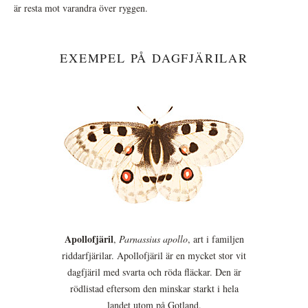
är resta mot varandra över ryggen.
EXEMPEL PÅ DAGFJÄRILAR
Apollofjäril
,
Parnassius apollo
, art i familjen
riddarfjärilar. Apollofjäril är en mycket stor vit
dagfjäril med svarta och röda fläckar. Den är
rödlistad eftersom den minskar starkt i hela
landet utom på Gotland.