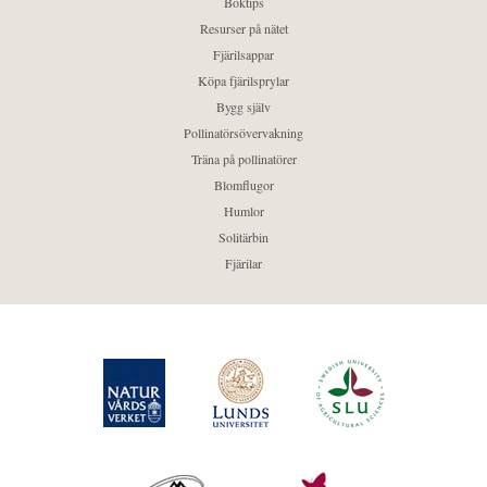
Boktips
Resurser på nätet
Fjärilsappar
Köpa fjärilsprylar
Bygg själv
Pollinatörsövervakning
Träna på pollinatörer
Blomflugor
Humlor
Solitärbin
Fjärilar