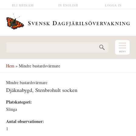
Hoppa till huvudinnehåll
BLI MEDLEM
IN ENGLISH
LOGGA IN
Sökformulär
Hem
» Mindre bastardsvärmare
Mindre bastardsvärmare
Djäknabygd, Stenbrohult socken
Platskategori:
Slinga
Antal observationer:
1