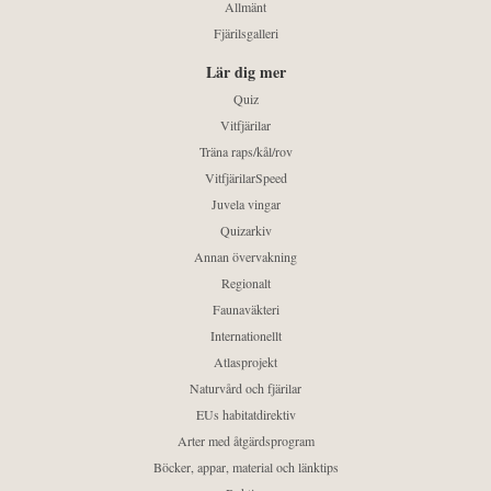
Allmänt
Fjärilsgalleri
Lär dig mer
Quiz
Vitfjärilar
Träna raps/kål/rov
VitfjärilarSpeed
Juvela vingar
Quizarkiv
Annan övervakning
Regionalt
Faunaväkteri
Internationellt
Atlasprojekt
Naturvård och fjärilar
EUs habitatdirektiv
Arter med åtgärdsprogram
Böcker, appar, material och länktips