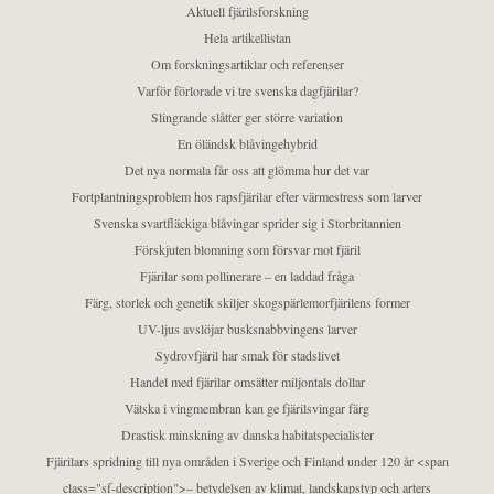
Aktuell fjärilsforskning
Hela artikellistan
Om forskningsartiklar och referenser
Varför förlorade vi tre svenska dagfjärilar?
Slingrande slåtter ger större variation
En öländsk blåvingehybrid
Det nya normala får oss att glömma hur det var
Fortplantningsproblem hos rapsfjärilar efter värmestress som larver
Svenska svartfläckiga blåvingar sprider sig i Storbritannien
Förskjuten blomning som försvar mot fjäril
Fjärilar som pollinerare – en laddad fråga
Färg, storlek och genetik skiljer skogspärlemorfjärilens former
UV-ljus avslöjar busksnabbvingens larver
Sydrovfjäril har smak för stadslivet
Handel med fjärilar omsätter miljontals dollar
Vätska i vingmembran kan ge fjärilsvingar färg
Drastisk minskning av danska habitatspecialister
Fjärilars spridning till nya områden i Sverige och Finland under 120 år <span
class="sf-description">– betydelsen av klimat, landskapstyp och arters