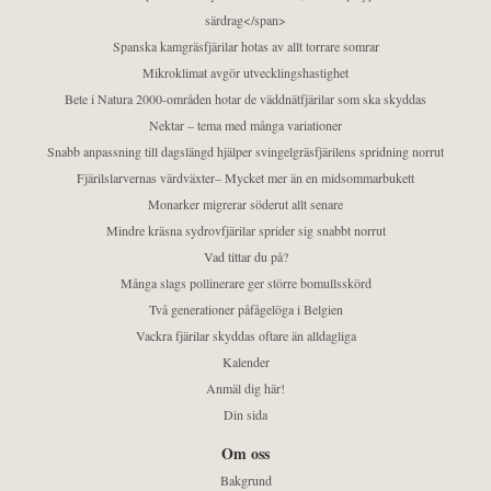
särdrag</span>
Spanska kamgräsfjärilar hotas av allt torrare somrar
Mikroklimat avgör utvecklingshastighet
Bete i Natura 2000-områden hotar de väddnätfjärilar som ska skyddas
Nektar – tema med många variationer
Snabb anpassning till dagslängd hjälper svingelgräsfjärilens spridning norrut
Fjärilslarvernas värdväxter– Mycket mer än en midsommarbukett
Monarker migrerar söderut allt senare
Mindre kräsna sydrovfjärilar sprider sig snabbt norrut
Vad tittar du på?
Många slags pollinerare ger större bomullsskörd
Två generationer påfågelöga i Belgien
Vackra fjärilar skyddas oftare än alldagliga
Kalender
Anmäl dig här!
Din sida
Om oss
Bakgrund