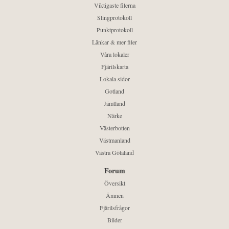
Viktigaste filerna
Slingprotokoll
Punktprotokoll
Länkar & mer filer
Våra lokaler
Fjärilskarta
Lokala sidor
Gotland
Jämtland
Närke
Västerbotten
Västmanland
Västra Götaland
Forum
Översikt
Ämnen
Fjärilsfrågor
Bilder