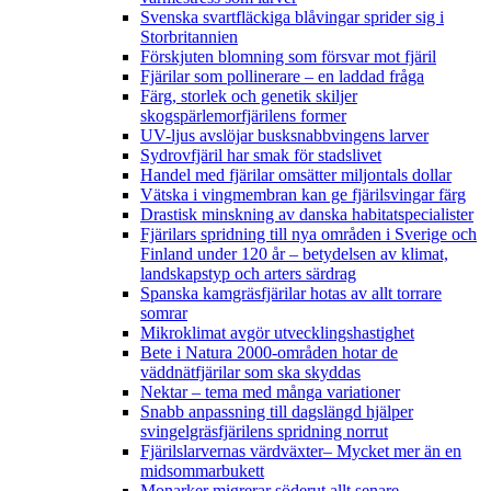
Svenska svartfläckiga blåvingar sprider sig i
Storbritannien
Förskjuten blomning som försvar mot fjäril
Fjärilar som pollinerare – en laddad fråga
Färg, storlek och genetik skiljer
skogspärlemorfjärilens former
UV-ljus avslöjar busksnabbvingens larver
Sydrovfjäril har smak för stadslivet
Handel med fjärilar omsätter miljontals dollar
Vätska i vingmembran kan ge fjärilsvingar färg
Drastisk minskning av danska habitatspecialister
Fjärilars spridning till nya områden i Sverige och
Finland under 120 år
– betydelsen av klimat,
landskapstyp och arters särdrag
Spanska kamgräsfjärilar hotas av allt torrare
somrar
Mikroklimat avgör utvecklingshastighet
Bete i Natura 2000-områden hotar de
väddnätfjärilar som ska skyddas
Nektar – tema med många variationer
Snabb anpassning till dagslängd hjälper
svingelgräsfjärilens spridning norrut
Fjärilslarvernas värdväxter– Mycket mer än en
midsommarbukett
Monarker migrerar söderut allt senare