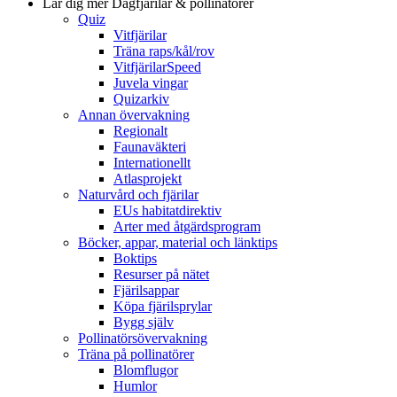
Lär dig mer
Dagfjärilar & pollinatörer
Quiz
Vitfjärilar
Träna raps/kål/rov
VitfjärilarSpeed
Juvela vingar
Quizarkiv
Annan övervakning
Regionalt
Faunaväkteri
Internationellt
Atlasprojekt
Naturvård och fjärilar
EUs habitatdirektiv
Arter med åtgärdsprogram
Böcker, appar, material och länktips
Boktips
Resurser på nätet
Fjärilsappar
Köpa fjärilsprylar
Bygg själv
Pollinatörsövervakning
Träna på pollinatörer
Blomflugor
Humlor