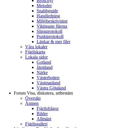
Broschyr
Metoder
Snabbguide
Handledning
Miljöbeskrivning
Viktigaste filerna
Slingprotokoll
Punktprotokoll
Länkar & mer filer
Våra lokaler
Fjärilskarta
Lokala sidor
Gotland
Jämtland
Närke
Västerbotten
Västmanland
Västra Götaland
Forum
Visa, diskutera, artbestäm
Översikt
Ämnen
Fjärilsfrågor
Bilder
Allmänt
Fjärilsgalleri