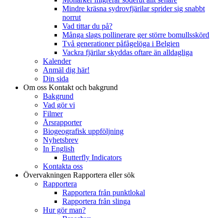
Mindre kräsna sydrovfjärilar sprider sig snabbt
norrut
Vad tittar du på?
Många slags pollinerare ger större bomullsskörd
Två generationer påfågelöga i Belgien
Vackra fjärilar skyddas oftare än alldagliga
Kalender
Anmäl dig här!
Din sida
Om oss
Kontakt och bakgrund
Bakgrund
Vad gör vi
Filmer
Årsrapporter
Biogeografisk uppföljning
Nyhetsbrev
In English
Butterfly Indicators
Kontakta oss
Övervakningen
Rapportera eller sök
Rapportera
Rapportera från punktlokal
Rapportera från slinga
Hur gör man?