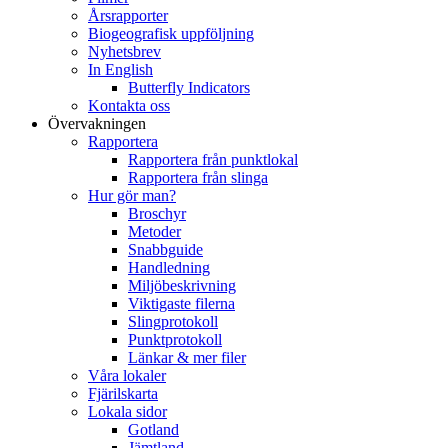
Årsrapporter
Biogeografisk uppföljning
Nyhetsbrev
In English
Butterfly Indicators
Kontakta oss
Övervakningen
Rapportera
Rapportera från punktlokal
Rapportera från slinga
Hur gör man?
Broschyr
Metoder
Snabbguide
Handledning
Miljöbeskrivning
Viktigaste filerna
Slingprotokoll
Punktprotokoll
Länkar & mer filer
Våra lokaler
Fjärilskarta
Lokala sidor
Gotland
Jämtland