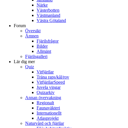
Närke
Västerbotten
Västmanland
Västra Götaland
Forum
Översikt
Ämnen
Fjärilsfrågor
Bilder
Allmänt
Fjärilsgalleri
Lär dig mer
Quiz
Vitfjärilar
Träna raps/kål/rov
VitfjärilarSpeed
Juvela vingar
Quizarkiv
Annan övervakning
Regionalt
Faunaväkteri
Internationellt
Atlasprojekt
Naturvård och fjärilar