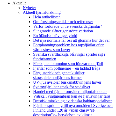
Aktuellt
Nyheter
Aktuell fjärilsforskning
Hela artikellistan
Om forskningsartiklar och referenser
Varför förlorade vi tre svenska dagfjärilar?
Slingrande slåtter ger större variation
En öländsk blåvingehybrid
Det nya normala får oss att glömma hur det var
Fortplantningsproblem hos rapsfjärilar efter
värmestress som larver
Svenska svartfläckiga blåvingar sprider sig i
Storbritannien
Förskjuten blomning som försvar mot fjäril
Fjärilar som pollinerare – en laddad fråga
Färg, storlek och genetik skiljer
skogspärlemorfjärilens former
UV-ljus avslöjar busksnabbvingens larver
Sydrovfjäril har smak för stadslivet
Handel med fjärilar omsätter miljontals dollar
Vätska i vingmembran kan ge fjärilsvingar färg
Drastisk minskning av danska habitatspecialister
Fjärilars spridning till nya områden i Sverige och
Finland under 120 år <span class="sf-
description">– betydelsen av klimat,