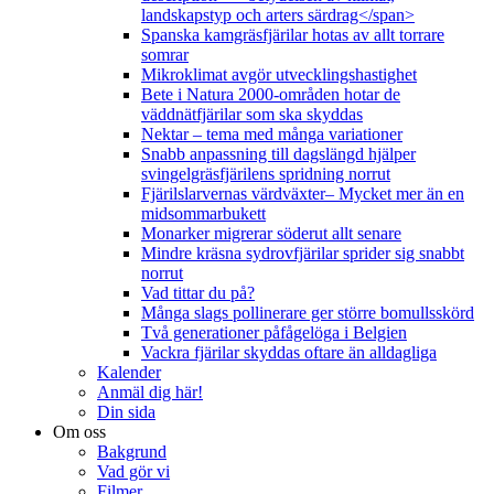
landskapstyp och arters särdrag</span>
Spanska kamgräsfjärilar hotas av allt torrare
somrar
Mikroklimat avgör utvecklingshastighet
Bete i Natura 2000-områden hotar de
väddnätfjärilar som ska skyddas
Nektar – tema med många variationer
Snabb anpassning till dagslängd hjälper
svingelgräsfjärilens spridning norrut
Fjärilslarvernas värdväxter– Mycket mer än en
midsommarbukett
Monarker migrerar söderut allt senare
Mindre kräsna sydrovfjärilar sprider sig snabbt
norrut
Vad tittar du på?
Många slags pollinerare ger större bomullsskörd
Två generationer påfågelöga i Belgien
Vackra fjärilar skyddas oftare än alldagliga
Kalender
Anmäl dig här!
Din sida
Om oss
Bakgrund
Vad gör vi
Filmer