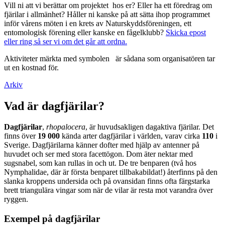
Vill ni att vi berättar om projektet hos er? Eller ha ett föredrag om
fjärilar i allmänhet? Håller ni kanske på att sätta ihop programmet
inför vårens möten i en krets av Naturskyddsföreningen, ett
entomologisk förening eller kanske en fågelklubb?
Skicka epost
eller ring så ser vi om det går att ordna.
Aktiviteter märkta med symbolen
är sådana som organisatören tar
ut en kostnad för.
Arkiv
Vad är dagfjärilar?
Dagfjärilar
,
rhopalocera
, är huvudsakligen dagaktiva fjärilar. Det
finns över
19 000
kända arter dagfjärilar i världen, varav cirka
110
i
Sverige. Dagfjärilarna känner dofter med hjälp av antenner på
huvudet och ser med stora facettögon. Dom äter nektar med
sugsnabel, som kan rullas in och ut. De tre benparen (två hos
Nymphalidae, där är första benparet tillbakabildat!) återfinns på den
slanka kroppens undersida och på ovansidan finns ofta färgstarka
brett triangulära vingar som när de vilar är resta mot varandra över
ryggen.
Exempel på dagfjärilar