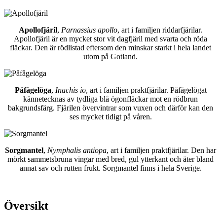
Apollofjäril
,
Parnassius apollo
, art i familjen riddarfjärilar.
Apollofjäril är en mycket stor vit dagfjäril med svarta och röda
fläckar. Den är rödlistad eftersom den minskar starkt i hela landet
utom på Gotland.
Påfågelöga
,
Inachis io
, art i familjen praktfjärilar. Påfågelögat
kännetecknas av tydliga blå ögonfläckar mot en rödbrun
bakgrundsfärg. Fjärilen övervintrar som vuxen och därför kan den
ses mycket tidigt på våren.
Sorgmantel
,
Nymphalis antiopa
, art i familjen praktfjärilar. Den har
mörkt sammetsbruna vingar med bred, gul ytterkant och äter bland
annat sav och rutten frukt. Sorgmantel finns i hela Sverige.
Översikt