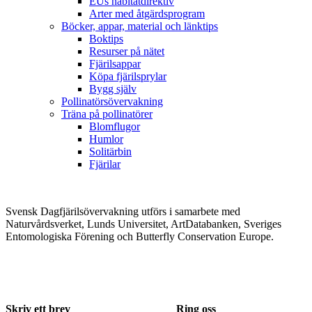
EUs habitatdirektiv
Arter med åtgärdsprogram
Böcker, appar, material och länktips
Boktips
Resurser på nätet
Fjärilsappar
Köpa fjärilsprylar
Bygg själv
Pollinatörsövervakning
Träna på pollinatörer
Blomflugor
Humlor
Solitärbin
Fjärilar
Svensk Dagfjärilsövervakning utförs i samarbete med
Naturvårdsverket, Lunds Universitet, ArtDatabanken, Sveriges
Entomologiska Förening och Butterfly Conservation Europe.
Skriv ett brev
Ring oss