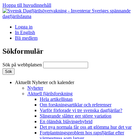
Hoppa till huvudinnehåll
Logga in
In English
Bli medlem
Sökformulär
Sök på webbplatsen
Aktuellt
Nyheter och kalender
Nyheter
Aktuell fjärilsforskning
Hela artikellistan
Om forskningsartiklar och referenser
Varför förlorade vi tre svenska dagfjärilar?
Slingrande slåtter ger större variation
En öländsk blåvingehybrid
Det nya normala får oss att glömma hur det var
Fortplantningsproblem hos rapsfjärilar efter
värmestress som larver