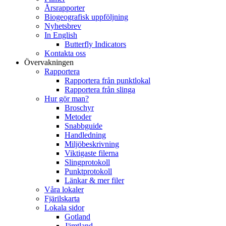
Årsrapporter
Biogeografisk uppföljning
Nyhetsbrev
In English
Butterfly Indicators
Kontakta oss
Övervakningen
Rapportera
Rapportera från punktlokal
Rapportera från slinga
Hur gör man?
Broschyr
Metoder
Snabbguide
Handledning
Miljöbeskrivning
Viktigaste filerna
Slingprotokoll
Punktprotokoll
Länkar & mer filer
Våra lokaler
Fjärilskarta
Lokala sidor
Gotland
Jämtland