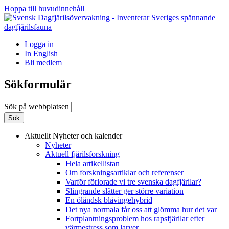
Hoppa till huvudinnehåll
Logga in
In English
Bli medlem
Sökformulär
Sök på webbplatsen
Aktuellt
Nyheter och kalender
Nyheter
Aktuell fjärilsforskning
Hela artikellistan
Om forskningsartiklar och referenser
Varför förlorade vi tre svenska dagfjärilar?
Slingrande slåtter ger större variation
En öländsk blåvingehybrid
Det nya normala får oss att glömma hur det var
Fortplantningsproblem hos rapsfjärilar efter
värmestress som larver