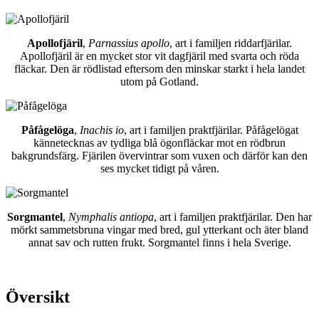
Apollofjäril
,
Parnassius apollo
, art i familjen riddarfjärilar.
Apollofjäril är en mycket stor vit dagfjäril med svarta och röda
fläckar. Den är rödlistad eftersom den minskar starkt i hela landet
utom på Gotland.
Påfågelöga
,
Inachis io
, art i familjen praktfjärilar. Påfågelögat
kännetecknas av tydliga blå ögonfläckar mot en rödbrun
bakgrundsfärg. Fjärilen övervintrar som vuxen och därför kan den
ses mycket tidigt på våren.
Sorgmantel
,
Nymphalis antiopa
, art i familjen praktfjärilar. Den har
mörkt sammetsbruna vingar med bred, gul ytterkant och äter bland
annat sav och rutten frukt. Sorgmantel finns i hela Sverige.
Översikt