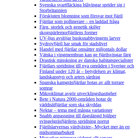
Svenska svartfläckiga blåvingar sprider sig i
Storbritannien
Förskjuten blomning som försvar mot fjäril
Fjärilar som pollinerare – en laddad fråga
Färg, storlek och genetik skiljer
skogspärlemorfjärilens former
UV-ljus avslöjar busksnabbvingens larver
Sydrovfjäril har smak för stadslivet
Handel med fjärilar omsätter miljontals dollar
Vätska i vingmembran kan ge fjärilsvingar färg
Drastisk minskning av danska habitatspecialister
Fjärilars spridning till nya områden i Sverige och
Finland under 120 år
– betydelsen av klimat,
landskapstyp och arters särdrag
Spanska kamgräsfjärilar hotas av allt torrare
somrar
Mikroklimat avgör utvecklingshastighet
Bete i Natura 2000-områden hotar de
väddnätfjärilar som ska skyddas
Nektar – tema med många variationer
Snabb anpassning till dagslängd hjälper
svingelgräsfjärilens spridning norrut
Fjärilslarvernas värdväxter– Mycket mer än en
midsommarbukett
Monarker migrerar söderut allt senare