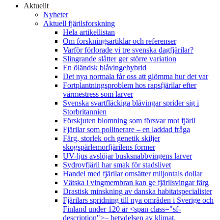
Aktuellt
Nyheter
Aktuell fjärilsforskning
Hela artikellistan
Om forskningsartiklar och referenser
Varför förlorade vi tre svenska dagfjärilar?
Slingrande slåtter ger större variation
En öländsk blåvingehybrid
Det nya normala får oss att glömma hur det var
Fortplantningsproblem hos rapsfjärilar efter
värmestress som larver
Svenska svartfläckiga blåvingar sprider sig i
Storbritannien
Förskjuten blomning som försvar mot fjäril
Fjärilar som pollinerare – en laddad fråga
Färg, storlek och genetik skiljer
skogspärlemorfjärilens former
UV-ljus avslöjar busksnabbvingens larver
Sydrovfjäril har smak för stadslivet
Handel med fjärilar omsätter miljontals dollar
Vätska i vingmembran kan ge fjärilsvingar färg
Drastisk minskning av danska habitatspecialister
Fjärilars spridning till nya områden i Sverige och
Finland under 120 år <span class="sf-
description">– betydelsen av klimat,