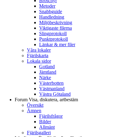
Broschyr
Metoder
Snabbguide
Handledning
Miljöbeskrivning
Viktigaste filerna
Slingprotokoll
Punktprotokoll
Länkar & mer filer
Våra lokaler
Fjärilskarta
Lokala sidor
Gotland
Jämtland
Närke
Västerbotten
Västmanland
Västra Götaland
Forum
Visa, diskutera, artbestäm
Översikt
Ämnen
Fjärilsfrågor
Bilder
Allmänt
Fjärilsgalleri