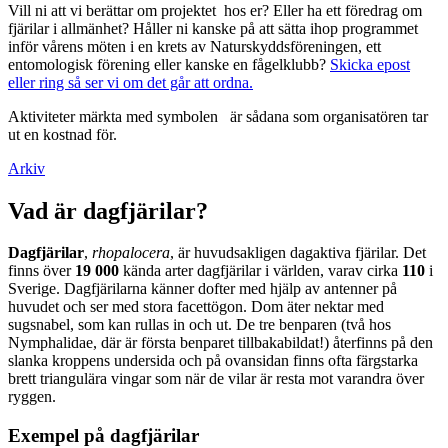
Vill ni att vi berättar om projektet hos er? Eller ha ett föredrag om
fjärilar i allmänhet? Håller ni kanske på att sätta ihop programmet
inför vårens möten i en krets av Naturskyddsföreningen, ett
entomologisk förening eller kanske en fågelklubb?
Skicka epost
eller ring så ser vi om det går att ordna.
Aktiviteter märkta med symbolen
är sådana som organisatören tar
ut en kostnad för.
Arkiv
Vad är dagfjärilar?
Dagfjärilar
,
rhopalocera
, är huvudsakligen dagaktiva fjärilar. Det
finns över
19 000
kända arter dagfjärilar i världen, varav cirka
110
i
Sverige. Dagfjärilarna känner dofter med hjälp av antenner på
huvudet och ser med stora facettögon. Dom äter nektar med
sugsnabel, som kan rullas in och ut. De tre benparen (två hos
Nymphalidae, där är första benparet tillbakabildat!) återfinns på den
slanka kroppens undersida och på ovansidan finns ofta färgstarka
brett triangulära vingar som när de vilar är resta mot varandra över
ryggen.
Exempel på dagfjärilar