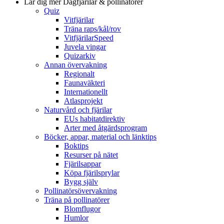
Lär dig mer
Dagfjärilar & pollinatörer
Quiz
Vitfjärilar
Träna raps/kål/rov
VitfjärilarSpeed
Juvela vingar
Quizarkiv
Annan övervakning
Regionalt
Faunaväkteri
Internationellt
Atlasprojekt
Naturvård och fjärilar
EUs habitatdirektiv
Arter med åtgärdsprogram
Böcker, appar, material och länktips
Boktips
Resurser på nätet
Fjärilsappar
Köpa fjärilsprylar
Bygg själv
Pollinatörsövervakning
Träna på pollinatörer
Blomflugor
Humlor