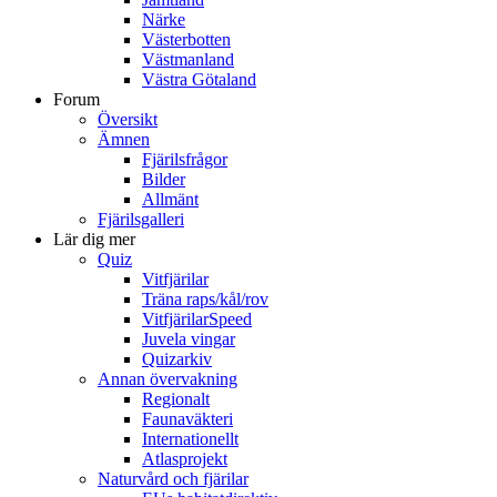
Närke
Västerbotten
Västmanland
Västra Götaland
Forum
Översikt
Ämnen
Fjärilsfrågor
Bilder
Allmänt
Fjärilsgalleri
Lär dig mer
Quiz
Vitfjärilar
Träna raps/kål/rov
VitfjärilarSpeed
Juvela vingar
Quizarkiv
Annan övervakning
Regionalt
Faunaväkteri
Internationellt
Atlasprojekt
Naturvård och fjärilar