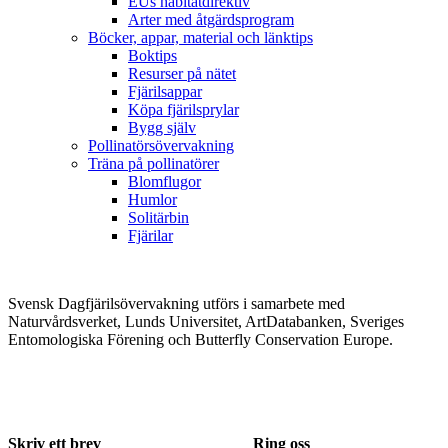
EUs habitatdirektiv
Arter med åtgärdsprogram
Böcker, appar, material och länktips
Boktips
Resurser på nätet
Fjärilsappar
Köpa fjärilsprylar
Bygg själv
Pollinatörsövervakning
Träna på pollinatörer
Blomflugor
Humlor
Solitärbin
Fjärilar
Svensk Dagfjärilsövervakning utförs i samarbete med
Naturvårdsverket, Lunds Universitet, ArtDatabanken, Sveriges
Entomologiska Förening och Butterfly Conservation Europe.
Skriv ett brev
Ring oss