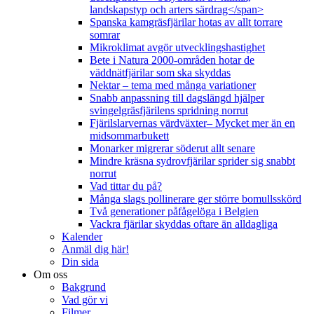
landskapstyp och arters särdrag</span>
Spanska kamgräsfjärilar hotas av allt torrare
somrar
Mikroklimat avgör utvecklingshastighet
Bete i Natura 2000-områden hotar de
väddnätfjärilar som ska skyddas
Nektar – tema med många variationer
Snabb anpassning till dagslängd hjälper
svingelgräsfjärilens spridning norrut
Fjärilslarvernas värdväxter– Mycket mer än en
midsommarbukett
Monarker migrerar söderut allt senare
Mindre kräsna sydrovfjärilar sprider sig snabbt
norrut
Vad tittar du på?
Många slags pollinerare ger större bomullsskörd
Två generationer påfågelöga i Belgien
Vackra fjärilar skyddas oftare än alldagliga
Kalender
Anmäl dig här!
Din sida
Om oss
Bakgrund
Vad gör vi
Filmer