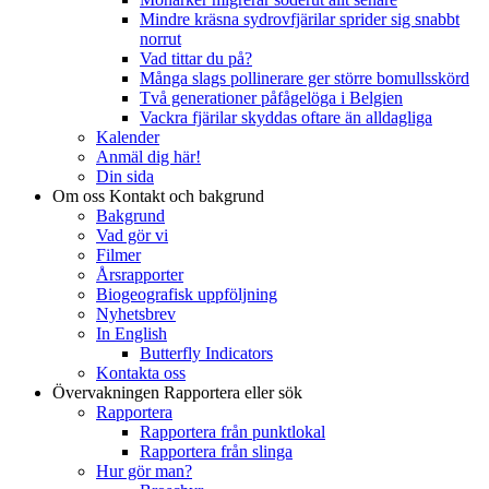
Mindre kräsna sydrovfjärilar sprider sig snabbt
norrut
Vad tittar du på?
Många slags pollinerare ger större bomullsskörd
Två generationer påfågelöga i Belgien
Vackra fjärilar skyddas oftare än alldagliga
Kalender
Anmäl dig här!
Din sida
Om oss
Kontakt och bakgrund
Bakgrund
Vad gör vi
Filmer
Årsrapporter
Biogeografisk uppföljning
Nyhetsbrev
In English
Butterfly Indicators
Kontakta oss
Övervakningen
Rapportera eller sök
Rapportera
Rapportera från punktlokal
Rapportera från slinga
Hur gör man?