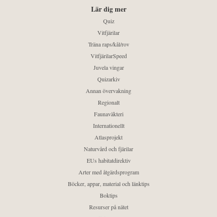
Lär dig mer
Quiz
Vitfjärilar
Träna raps/kål/rov
VitfjärilarSpeed
Juvela vingar
Quizarkiv
Annan övervakning
Regionalt
Faunaväkteri
Internationellt
Atlasprojekt
Naturvård och fjärilar
EUs habitatdirektiv
Arter med åtgärdsprogram
Böcker, appar, material och länktips
Boktips
Resurser på nätet