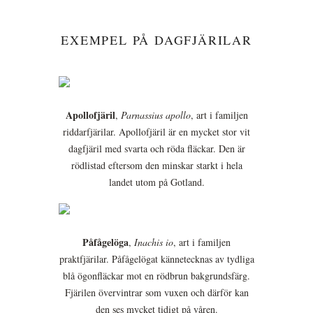
EXEMPEL PÅ DAGFJÄRILAR
Apollofjäril
,
Parnassius apollo
, art i familjen
riddarfjärilar. Apollofjäril är en mycket stor vit
dagfjäril med svarta och röda fläckar. Den är
rödlistad eftersom den minskar starkt i hela
landet utom på Gotland.
Påfågelöga
,
Inachis io
, art i familjen
praktfjärilar. Påfågelögat kännetecknas av tydliga
blå ögonfläckar mot en rödbrun bakgrundsfärg.
Fjärilen övervintrar som vuxen och därför kan
den ses mycket tidigt på våren.