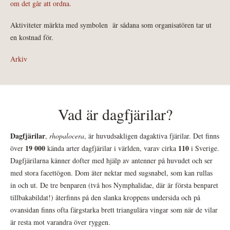
om det går att ordna.
Aktiviteter märkta med symbolen
är sådana som organisatören tar ut
en kostnad för.
Arkiv
Vad är dagfjärilar?
Dagfjärilar
,
rhopalocera
, är huvudsakligen dagaktiva fjärilar. Det finns
19 000
110
över
kända arter dagfjärilar i världen, varav cirka
i Sverige.
Dagfjärilarna känner dofter med hjälp av antenner på huvudet och ser
med stora facettögon. Dom äter nektar med sugsnabel, som kan rullas
in och ut. De tre benparen (två hos Nymphalidae, där är första benparet
tillbakabildat!) återfinns på den slanka kroppens undersida och på
ovansidan finns ofta färgstarka brett triangulära vingar som när de vilar
är resta mot varandra över ryggen.