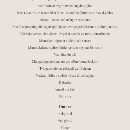
Mikroklimat avgör utvecklingshastighet
Bete i Natura 2000-områden hotar de väddnätfjärilar som ska skyddas
Nektar – tema med många variationer
Snabb anpassning till dagslängd hjälper svingelgräsfjärilens spridning norrut
Fjärilslarvernas värdväxter– Mycket mer än en midsommarbukett
Monarker migrerar söderut allt senare
Mindre kräsna sydrovfjärilar sprider sig snabbt norrut
Vad tittar du på?
Många slags pollinerare ger större bomullsskörd
Två generationer påfågelöga i Belgien
Vackra fjärilar skyddas oftare än alldagliga
Kalender
Anmäl dig här!
Din sida
Om oss
Bakgrund
Vad gör vi
Filmer