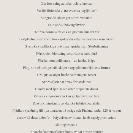
Om forskningsartiklar och referenser
Varför förlorade vi tre svenska dagfjärilar?
Slingrande slåtter ger större variation
En öländsk blåvingehybrid
Det nya normala får oss att glömma hur det var
Fortplantningsproblem hos rapsfjärilar efter värmestress som larver
Svenska svartfläckiga blåvingar sprider sig i Storbritannien
Förskjuten blomning som försvar mot fjäril
Fjärilar som pollinerare – en laddad fråga
Färg, storlek och genetik skiljer skogspärlemorfjärilens former
UV-ljus avslöjar busksnabbvingens larver
Sydrovfjäril har smak för stadslivet
Handel med fjärilar omsätter miljontals dollar
Vätska i vingmembran kan ge fjärilsvingar färg
Drastisk minskning av danska habitatspecialister
Fjärilars spridning till nya områden i Sverige och Finland under 120 år <span
class="sf-description">– betydelsen av klimat, landskapstyp och arters
särdrag</span>
Spanska kamgräsfjärilar hotas av allt torrare somrar