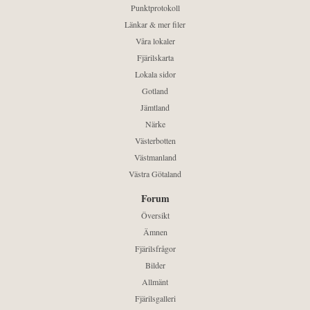
Punktprotokoll
Länkar & mer filer
Våra lokaler
Fjärilskarta
Lokala sidor
Gotland
Jämtland
Närke
Västerbotten
Västmanland
Västra Götaland
Forum
Översikt
Ämnen
Fjärilsfrågor
Bilder
Allmänt
Fjärilsgalleri