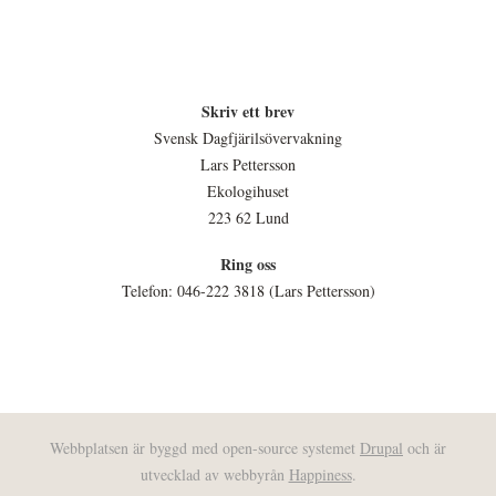
Skriv ett brev
Svensk Dagfjärilsövervakning
Lars Pettersson
Ekologihuset
223 62 Lund
Ring oss
Telefon: 046-222 3818 (Lars Pettersson)
Webbplatsen är byggd med open-source systemet
Drupal
och är
utvecklad av webbyrån
Happiness
.