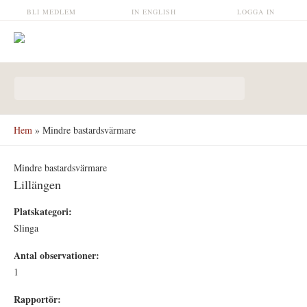
Hoppa till huvudinnehåll
BLI MEDLEM
IN ENGLISH
LOGGA IN
Sökformulär
Hem
» Mindre bastardsvärmare
Mindre bastardsvärmare
Lillängen
Platskategori:
Slinga
Antal observationer:
1
Rapportör: