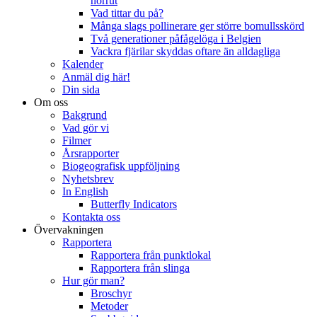
norrut
Vad tittar du på?
Många slags pollinerare ger större bomullsskörd
Två generationer påfågelöga i Belgien
Vackra fjärilar skyddas oftare än alldagliga
Kalender
Anmäl dig här!
Din sida
Om oss
Bakgrund
Vad gör vi
Filmer
Årsrapporter
Biogeografisk uppföljning
Nyhetsbrev
In English
Butterfly Indicators
Kontakta oss
Övervakningen
Rapportera
Rapportera från punktlokal
Rapportera från slinga
Hur gör man?
Broschyr
Metoder