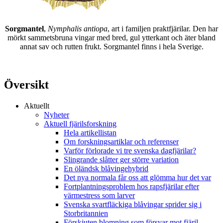
Sorgmantel
,
Nymphalis antiopa
, art i familjen praktfjärilar. Den har
mörkt sammetsbruna vingar med bred, gul ytterkant och äter bland
annat sav och rutten frukt. Sorgmantel finns i hela Sverige.
Översikt
Aktuellt
Nyheter
Aktuell fjärilsforskning
Hela artikellistan
Om forskningsartiklar och referenser
Varför förlorade vi tre svenska dagfjärilar?
Slingrande slåtter ger större variation
En öländsk blåvingehybrid
Det nya normala får oss att glömma hur det var
Fortplantningsproblem hos rapsfjärilar efter
värmestress som larver
Svenska svartfläckiga blåvingar sprider sig i
Storbritannien
Förskjuten blomning som försvar mot fjäril