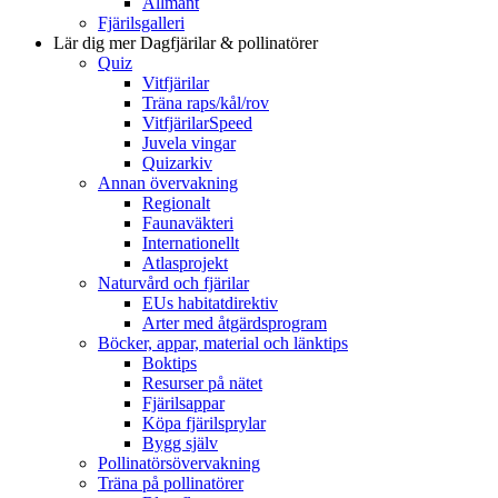
Allmänt
Fjärilsgalleri
Lär dig mer
Dagfjärilar & pollinatörer
Quiz
Vitfjärilar
Träna raps/kål/rov
VitfjärilarSpeed
Juvela vingar
Quizarkiv
Annan övervakning
Regionalt
Faunaväkteri
Internationellt
Atlasprojekt
Naturvård och fjärilar
EUs habitatdirektiv
Arter med åtgärdsprogram
Böcker, appar, material och länktips
Boktips
Resurser på nätet
Fjärilsappar
Köpa fjärilsprylar
Bygg själv
Pollinatörsövervakning
Träna på pollinatörer