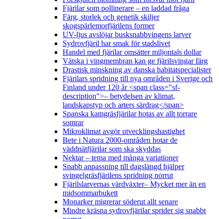
Fjärilar som pollinerare – en laddad fråga
Färg, storlek och genetik skiljer
skogspärlemorfjärilens former
UV-ljus avslöjar busksnabbvingens larver
Sydrovfjäril har smak för stadslivet
Handel med fjärilar omsätter miljontals dollar
Vätska i vingmembran kan ge fjärilsvingar färg
Drastisk minskning av danska habitatspecialister
Fjärilars spridning till nya områden i Sverige och
Finland under 120 år <span class="sf-
description">– betydelsen av klimat,
landskapstyp och arters särdrag</span>
Spanska kamgräsfjärilar hotas av allt torrare
somrar
Mikroklimat avgör utvecklingshastighet
Bete i Natura 2000-områden hotar de
väddnätfjärilar som ska skyddas
Nektar – tema med många variationer
Snabb anpassning till dagslängd hjälper
svingelgräsfjärilens spridning norrut
Fjärilslarvernas värdväxter– Mycket mer än en
midsommarbukett
Monarker migrerar söderut allt senare
Mindre kräsna sydrovfjärilar sprider sig snabbt