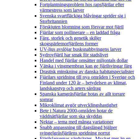
Fortplantningsproblem hos rapsfjärilar efter
värmestress som larver
Svenska svartfläckiga blåvingar sprider sig i
Storbritannien
Förskjuten blomning som försvar mot fjäril
Fjärilar som pollinerare – en laddad fråga
Färg, storlek och genetik skiljer
skogspärlemorfjärilens former
UV-ljus avslöjar busksnabbvingens larver
Sydrovfjäril har smak för stadslivet
Handel med fjärilar omsätter miljontals dollar
Vätska i vingmembran kan ge fjärilsvingar färg
Drastisk minskning av danska habitatspecialister
Fjärilars spridning till nya områden i Sverige och
Finland under 120 år
– betydelsen av klimat,
landskapstyp och arters särdrag
Spanska kamgräsfjärilar hotas av allt torrare
somrar
Mikroklimat avgör utvecklingshastighet
Bete i Natura 2000-områden hotar de
väddnätfjärilar som ska skyddas
Nektar – tema med många variationer
Snabb anpassning till dagslängd hjälper
svingelgräsfjärilens spridning norrut
Fjärilslarvernas värdväxter– Mycket mer än en