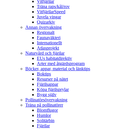
Vitfjärilar
Träna raps/kål/rov
VitfjärilarSpeed
Juvela vingar
Quizarkiv
Annan övervakning
Regionalt
Faunaväkteri
Internationellt
Atlasprojekt
Naturvård och fjärilar
EUs habitatdirektiv
Arter med åtgärdsprogram
Böcker, appar, material och länktips
Boktips
Resurser på nätet
Fjärilsappar
Köpa fjärilsprylar
Bygg själv
Pollinatörsövervakning
Träna på pollinatörer
Blomflugor
Humlor
Solitärbin
Fjärilar