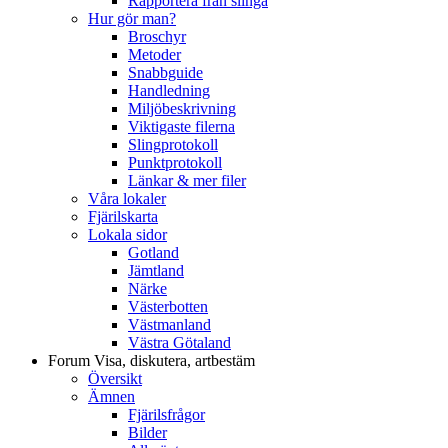
Rapportera från slinga
Hur gör man?
Broschyr
Metoder
Snabbguide
Handledning
Miljöbeskrivning
Viktigaste filerna
Slingprotokoll
Punktprotokoll
Länkar & mer filer
Våra lokaler
Fjärilskarta
Lokala sidor
Gotland
Jämtland
Närke
Västerbotten
Västmanland
Västra Götaland
Forum
Visa, diskutera, artbestäm
Översikt
Ämnen
Fjärilsfrågor
Bilder