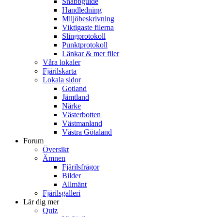
Snabbguide
Handledning
Miljöbeskrivning
Viktigaste filerna
Slingprotokoll
Punktprotokoll
Länkar & mer filer
Våra lokaler
Fjärilskarta
Lokala sidor
Gotland
Jämtland
Närke
Västerbotten
Västmanland
Västra Götaland
Forum
Översikt
Ämnen
Fjärilsfrågor
Bilder
Allmänt
Fjärilsgalleri
Lär dig mer
Quiz