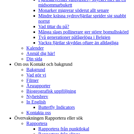
midsommarbukett
Monarker migrerar söderut allt senare
Mindre kräsna sydrovfjärilar sprider sig snabbt
norrut
Vad tittar du på?
Många slags pollinerare ger större bomullsskörd
Två generationer påfågelöga i Belgien
Vackra fjärilar skyddas oftare än alldagliga
Kalender
Anmäl dig här!
Din sida
Om oss
Kontakt och bakgrund
Bakgrund
Vad gör vi
Filmer
Årsrapporter
Biogeografisk uppföljning
Nyhetsbrev
In English
Butterfly Indicators
Kontakta oss
Övervakningen
Rapportera eller sök
Rapportera
Rapportera från punktlokal