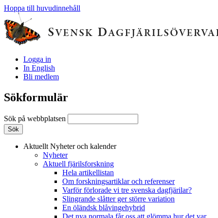
Hoppa till huvudinnehåll
Logga in
In English
Bli medlem
Sökformulär
Sök på webbplatsen
Aktuellt
Nyheter och kalender
Nyheter
Aktuell fjärilsforskning
Hela artikellistan
Om forskningsartiklar och referenser
Varför förlorade vi tre svenska dagfjärilar?
Slingrande slåtter ger större variation
En öländsk blåvingehybrid
Det nya normala får oss att glömma hur det var