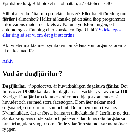
Fjärilsföredrag, Biblioteket i Trollhättan, 27 oktober 17:30
Vill ni att vi berättar om projektet hos er? Eller ha ett föredrag om
fjärilar i allmänhet? Håller ni kanske på att sätta ihop programmet
inför vårens möten i en krets av Naturskyddsföreningen, ett
entomologisk förening eller kanske en fågelklubb?
Skicka epost
eller ring så ser vi om det går att ordna.
Aktiviteter märkta med symbolen
är sådana som organisatören tar
ut en kostnad för.
Arkiv
Vad är dagfjärilar?
Dagfjärilar
,
rhopalocera
, är huvudsakligen dagaktiva fjärilar. Det
finns över
19 000
kända arter dagfjärilar i världen, varav cirka
110
i
Sverige. Dagfjärilarna känner dofter med hjälp av antenner på
huvudet och ser med stora facettögon. Dom äter nektar med
sugsnabel, som kan rullas in och ut. De tre benparen (två hos
Nymphalidae, där är första benparet tillbakabildat!) återfinns på den
slanka kroppens undersida och på ovansidan finns ofta färgstarka
brett triangulära vingar som när de vilar är resta mot varandra över
ryggen.