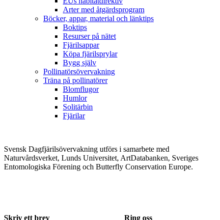
EUs habitatdirektiv
Arter med åtgärdsprogram
Böcker, appar, material och länktips
Boktips
Resurser på nätet
Fjärilsappar
Köpa fjärilsprylar
Bygg själv
Pollinatörsövervakning
Träna på pollinatörer
Blomflugor
Humlor
Solitärbin
Fjärilar
Svensk Dagfjärilsövervakning utförs i samarbete med
Naturvårdsverket, Lunds Universitet, ArtDatabanken, Sveriges
Entomologiska Förening och Butterfly Conservation Europe.
Skriv ett brev
Ring oss