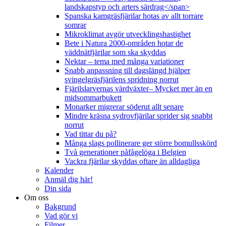
landskapstyp och arters särdrag</span>
Spanska kamgräsfjärilar hotas av allt torrare
somrar
Mikroklimat avgör utvecklingshastighet
Bete i Natura 2000-områden hotar de
väddnätfjärilar som ska skyddas
Nektar – tema med många variationer
Snabb anpassning till dagslängd hjälper
svingelgräsfjärilens spridning norrut
Fjärilslarvernas värdväxter– Mycket mer än en
midsommarbukett
Monarker migrerar söderut allt senare
Mindre kräsna sydrovfjärilar sprider sig snabbt
norrut
Vad tittar du på?
Många slags pollinerare ger större bomullsskörd
Två generationer påfågelöga i Belgien
Vackra fjärilar skyddas oftare än alldagliga
Kalender
Anmäl dig här!
Din sida
Om oss
Bakgrund
Vad gör vi
Filmer