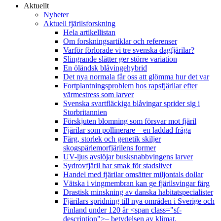
Aktuellt
Nyheter
Aktuell fjärilsforskning
Hela artikellistan
Om forskningsartiklar och referenser
Varför förlorade vi tre svenska dagfjärilar?
Slingrande slåtter ger större variation
En öländsk blåvingehybrid
Det nya normala får oss att glömma hur det var
Fortplantningsproblem hos rapsfjärilar efter
värmestress som larver
Svenska svartfläckiga blåvingar sprider sig i
Storbritannien
Förskjuten blomning som försvar mot fjäril
Fjärilar som pollinerare – en laddad fråga
Färg, storlek och genetik skiljer
skogspärlemorfjärilens former
UV-ljus avslöjar busksnabbvingens larver
Sydrovfjäril har smak för stadslivet
Handel med fjärilar omsätter miljontals dollar
Vätska i vingmembran kan ge fjärilsvingar färg
Drastisk minskning av danska habitatspecialister
Fjärilars spridning till nya områden i Sverige och
Finland under 120 år <span class="sf-
description">– betydelsen av klimat,