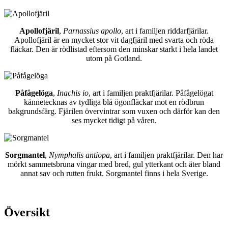
Apollofjäril
,
Parnassius apollo
, art i familjen riddarfjärilar.
Apollofjäril är en mycket stor vit dagfjäril med svarta och röda
fläckar. Den är rödlistad eftersom den minskar starkt i hela landet
utom på Gotland.
Påfågelöga
,
Inachis io
, art i familjen praktfjärilar. Påfågelögat
kännetecknas av tydliga blå ögonfläckar mot en rödbrun
bakgrundsfärg. Fjärilen övervintrar som vuxen och därför kan den
ses mycket tidigt på våren.
Sorgmantel
,
Nymphalis antiopa
, art i familjen praktfjärilar. Den har
mörkt sammetsbruna vingar med bred, gul ytterkant och äter bland
annat sav och rutten frukt. Sorgmantel finns i hela Sverige.
Översikt