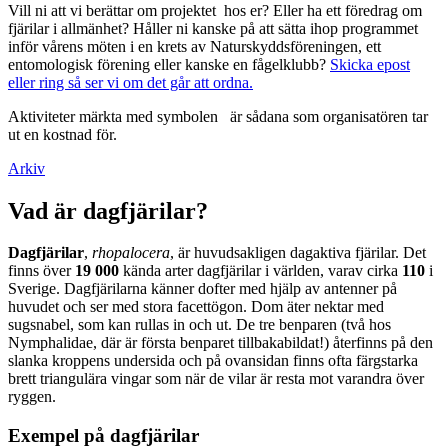
Vill ni att vi berättar om projektet hos er? Eller ha ett föredrag om
fjärilar i allmänhet? Håller ni kanske på att sätta ihop programmet
inför vårens möten i en krets av Naturskyddsföreningen, ett
entomologisk förening eller kanske en fågelklubb?
Skicka epost
eller ring så ser vi om det går att ordna.
Aktiviteter märkta med symbolen
är sådana som organisatören tar
ut en kostnad för.
Arkiv
Vad är dagfjärilar?
Dagfjärilar
,
rhopalocera
, är huvudsakligen dagaktiva fjärilar. Det
finns över
19 000
kända arter dagfjärilar i världen, varav cirka
110
i
Sverige. Dagfjärilarna känner dofter med hjälp av antenner på
huvudet och ser med stora facettögon. Dom äter nektar med
sugsnabel, som kan rullas in och ut. De tre benparen (två hos
Nymphalidae, där är första benparet tillbakabildat!) återfinns på den
slanka kroppens undersida och på ovansidan finns ofta färgstarka
brett triangulära vingar som när de vilar är resta mot varandra över
ryggen.
Exempel på dagfjärilar