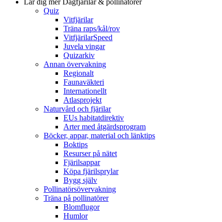
Lär dig mer
Dagfjärilar & pollinatörer
Quiz
Vitfjärilar
Träna raps/kål/rov
VitfjärilarSpeed
Juvela vingar
Quizarkiv
Annan övervakning
Regionalt
Faunaväkteri
Internationellt
Atlasprojekt
Naturvård och fjärilar
EUs habitatdirektiv
Arter med åtgärdsprogram
Böcker, appar, material och länktips
Boktips
Resurser på nätet
Fjärilsappar
Köpa fjärilsprylar
Bygg själv
Pollinatörsövervakning
Träna på pollinatörer
Blomflugor
Humlor