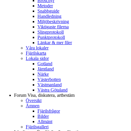
Broschyr
Metoder
Snabbguide
Handledning
Miljöbeskrivning
Viktigaste filerna
Slingprotokoll
Punktprotokoll
Länkar & mer filer
Våra lokaler
Fjärilskarta
Lokala sidor
Gotland
Jämtland
Närke
Västerbotten
Västmanland
Västra Götaland
Forum
Visa, diskutera, artbestäm
Översikt
Ämnen
Fjärilsfrågor
Bilder
Allmänt
Fjärilsgalleri