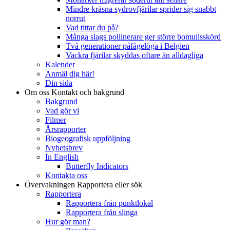
Mindre kräsna sydrovfjärilar sprider sig snabbt
norrut
Vad tittar du på?
Många slags pollinerare ger större bomullsskörd
Två generationer påfågelöga i Belgien
Vackra fjärilar skyddas oftare än alldagliga
Kalender
Anmäl dig här!
Din sida
Om oss
Kontakt och bakgrund
Bakgrund
Vad gör vi
Filmer
Årsrapporter
Biogeografisk uppföljning
Nyhetsbrev
In English
Butterfly Indicators
Kontakta oss
Övervakningen
Rapportera eller sök
Rapportera
Rapportera från punktlokal
Rapportera från slinga
Hur gör man?