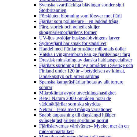
Svenska svartfläckiga blåvingar sprider sig i
Storbritannien
Förskjuten blomning som försvar mot fjäril
Fjärilar som pollinerare – en laddad fråga
Färg, storlek och genetik skiljer
skogspärlemorfjärilens former
UV-ljus avslöjar busksnabbvingens larver
Sydrovfjäril har smak för stadslivet
Handel med fjärilar omsätter miljontals dollar
Vätska i vingmembran kan ge fjärilsvingar färg
Drastisk minskning av danska habitatspecialister
Fjärilars spridning till nya områden i Sverige och
Finland under 120 år
– betydelsen av klimat,
landskapstyp och arters särdrag
Spanska kamgräsfjärilar hotas av allt torrare
somrar
Mikroklimat avgör utvecklingshastighet
Bete i Natura 2000-områden hotar de
väddnätfjärilar som ska skyddas
Nektar – tema med många variationer
Snabb anpassning till dagslängd hjälper
svingelgräsfjärilens spridning norrut
Fjärilslarvernas värdväxter– Mycket mer än en
midsommarbukett
Monarker migrerar söderut allt senare