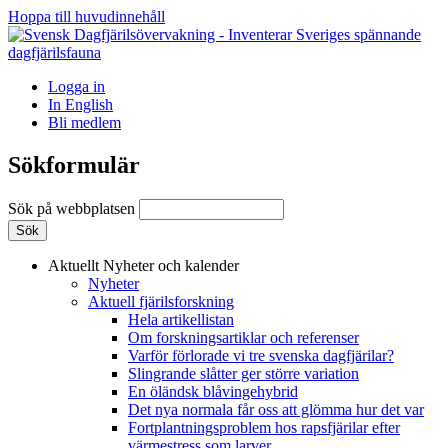
Hoppa till huvudinnehåll
Logga in
In English
Bli medlem
Sökformulär
Sök på webbplatsen
Aktuellt
Nyheter och kalender
Nyheter
Aktuell fjärilsforskning
Hela artikellistan
Om forskningsartiklar och referenser
Varför förlorade vi tre svenska dagfjärilar?
Slingrande slåtter ger större variation
En öländsk blåvingehybrid
Det nya normala får oss att glömma hur det var
Fortplantningsproblem hos rapsfjärilar efter
värmestress som larver