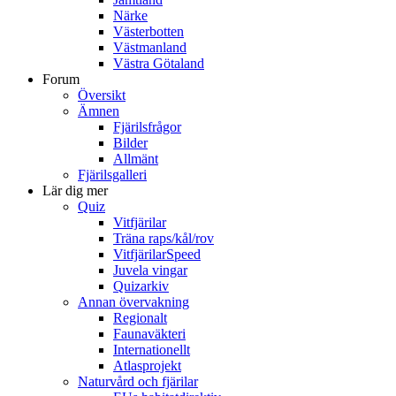
Närke
Västerbotten
Västmanland
Västra Götaland
Forum
Översikt
Ämnen
Fjärilsfrågor
Bilder
Allmänt
Fjärilsgalleri
Lär dig mer
Quiz
Vitfjärilar
Träna raps/kål/rov
VitfjärilarSpeed
Juvela vingar
Quizarkiv
Annan övervakning
Regionalt
Faunaväkteri
Internationellt
Atlasprojekt
Naturvård och fjärilar