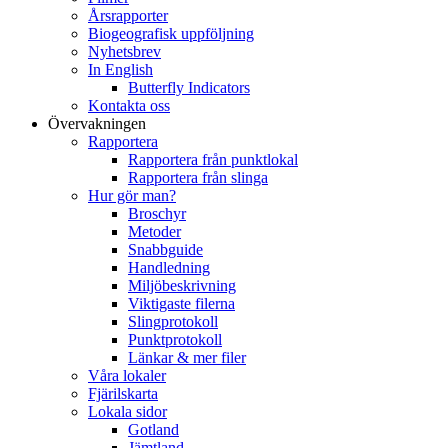
Årsrapporter
Biogeografisk uppföljning
Nyhetsbrev
In English
Butterfly Indicators
Kontakta oss
Övervakningen
Rapportera
Rapportera från punktlokal
Rapportera från slinga
Hur gör man?
Broschyr
Metoder
Snabbguide
Handledning
Miljöbeskrivning
Viktigaste filerna
Slingprotokoll
Punktprotokoll
Länkar & mer filer
Våra lokaler
Fjärilskarta
Lokala sidor
Gotland
Jämtland