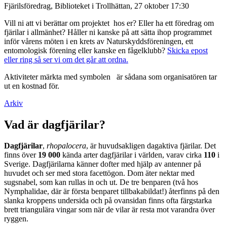
Fjärilsföredrag, Biblioteket i Trollhättan, 27 oktober 17:30
Vill ni att vi berättar om projektet hos er? Eller ha ett föredrag om
fjärilar i allmänhet? Håller ni kanske på att sätta ihop programmet
inför vårens möten i en krets av Naturskyddsföreningen, ett
entomologisk förening eller kanske en fågelklubb?
Skicka epost
eller ring så ser vi om det går att ordna.
Aktiviteter märkta med symbolen
är sådana som organisatören tar
ut en kostnad för.
Arkiv
Vad är dagfjärilar?
Dagfjärilar
,
rhopalocera
, är huvudsakligen dagaktiva fjärilar. Det
finns över
19 000
kända arter dagfjärilar i världen, varav cirka
110
i
Sverige. Dagfjärilarna känner dofter med hjälp av antenner på
huvudet och ser med stora facettögon. Dom äter nektar med
sugsnabel, som kan rullas in och ut. De tre benparen (två hos
Nymphalidae, där är första benparet tillbakabildat!) återfinns på den
slanka kroppens undersida och på ovansidan finns ofta färgstarka
brett triangulära vingar som när de vilar är resta mot varandra över
ryggen.