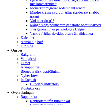
midsommarbukett
Monarker migrerar söderut allt senare
Mindre kräsna sydrovfjärilar sprider sig snabbt
norrut
Vad tittar du på?
Många slags pollinerare ger större bomullsskörd
Två generationer påfågelöga i Belgien
Vackra fjärilar skyddas oftare än alldagliga
Kalender
Anmäl dig här!
Din sida
Om oss
Bakgrund
Vad gör vi
Filmer
Årsrapporter
Biogeografisk uppföljning
Nyhetsbrev
In English
Butterfly Indicators
Kontakta oss
Övervakningen
Rapportera
Rapportera från punktlokal