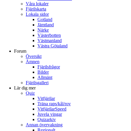
Våra lokaler
Fjärilskarta
Lokala sidor
Gotland
Jämtland
Närke
Västerbotten
Västmanland
Västra Götaland
Forum
Översikt
Ämnen
Fjärilsfrågor
Bilder
Allmänt
Fjärilsgalleri
Lär dig mer
Quiz
Vitfjärilar
Träna raps/kål/rov
VitfjärilarSpeed
Juvela vingar
Quizarkiv
Annan övervakning
Regionalt