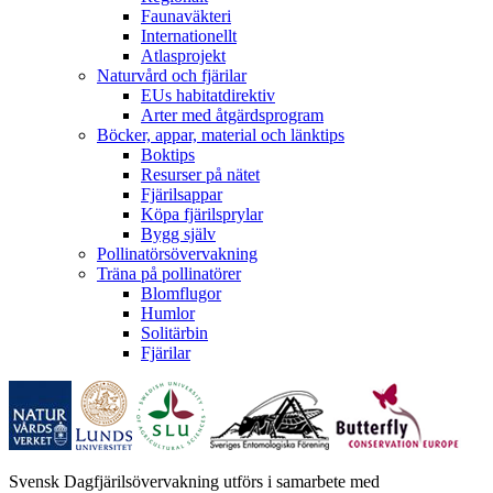
Faunaväkteri
Internationellt
Atlasprojekt
Naturvård och fjärilar
EUs habitatdirektiv
Arter med åtgärdsprogram
Böcker, appar, material och länktips
Boktips
Resurser på nätet
Fjärilsappar
Köpa fjärilsprylar
Bygg själv
Pollinatörsövervakning
Träna på pollinatörer
Blomflugor
Humlor
Solitärbin
Fjärilar
Svensk Dagfjärilsövervakning utförs i samarbete med