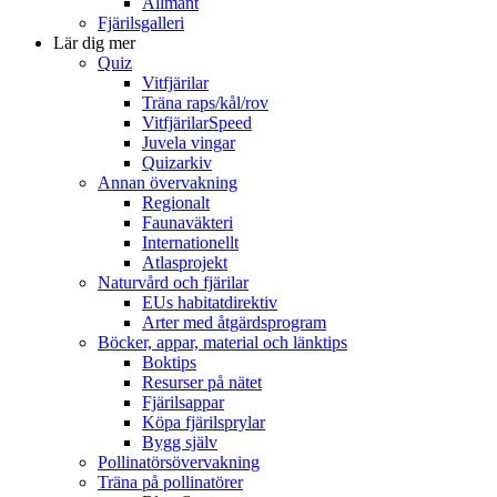
Allmänt
Fjärilsgalleri
Lär dig mer
Quiz
Vitfjärilar
Träna raps/kål/rov
VitfjärilarSpeed
Juvela vingar
Quizarkiv
Annan övervakning
Regionalt
Faunaväkteri
Internationellt
Atlasprojekt
Naturvård och fjärilar
EUs habitatdirektiv
Arter med åtgärdsprogram
Böcker, appar, material och länktips
Boktips
Resurser på nätet
Fjärilsappar
Köpa fjärilsprylar
Bygg själv
Pollinatörsövervakning
Träna på pollinatörer