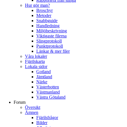
Rapportera från slinga
Hur gör man?
Broschyr
Metoder
Snabbguide
Handledning
Miljöbeskrivning
Viktigaste filerna
Slingprotokoll
Punktprotokoll
Länkar & mer filer
Våra lokaler
Fjärilskarta
Lokala sidor
Gotland
Jämtland
Närke
Västerbotten
Västmanland
Västra Götaland
Forum
Översikt
Ämnen
Fjärilsfrågor
Bilder