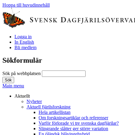
Hoppa till huvudinnehåll
Logga in
In English
Bli medlem
Sökformulär
Sök på webbplatsen
Main menu
Aktuellt
Nyheter
Aktuell fjärilsforskning
Hela artikellistan
Om forskningsartiklar och referenser
Varför förlorade vi tre svenska dagfjärilar?
Slingrande slåtter ger större variation
En öländsk blåvingehybrid