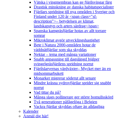
Vätska i vingmembran kan ge fjärilsvingar färg
Drastisk minskning av danska habitatspecialister
Fjärilars spridning till nya områden i Sverige och
Finland under 120 år <span class="sf-
description">– betydelsen av klimat,
landskapstyp och arters särdrag</span>
Spanska kamgräsfjärilar hotas av allt torrare
somrar
Mikroklimat avgör utvecklingshastighet
Bete i Natura 2000-områden hotar de
väddnätfjärilar som ska skyddas
Nektar – tema med många variationer
Snabb anpassning till dagslängd hjälper
svingelgräsfjärilens spridning norrut
Fjärilslarvernas värdväxter– Mycket mer än en
midsommarbukett
Monarker migrerar söderut allt senare
Mindre kräsna sydrovfjärilar sprider sig snabbt
norrut
Vad tittar du på?
Många slags pollinerare ger större bomullsskörd
Två generationer påfågelöga i Belgien
Vackra fjärilar skyddas oftare än alldagliga
Kalender
Anmäl dig här!