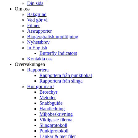
Din sida
Om oss
Bakgrund
Vad gör vi
Filmer
Årsrapporter
Biogeografisk uppföljning
Nyhetsbrev
In English
Butterfly Indicators
Kontakta oss
Övervakningen
Rapportera
Rapportera från punktlokal
Rapportera från slinga
Hur gör man?
Broschyr
Metoder
Snabbguide
Handledning
Miljöbeskrivning
Viktigaste filerna
Slingprotokoll
Punktprotokoll
Länkar & mer filer