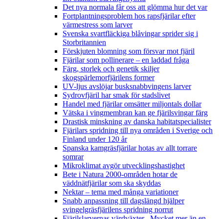
Det nya normala får oss att glömma hur det var
Fortplantningsproblem hos rapsfjärilar efter
värmestress som larver
Svenska svartfläckiga blåvingar sprider sig i
Storbritannien
Förskjuten blomning som försvar mot fjäril
Fjärilar som pollinerare – en laddad fråga
Färg, storlek och genetik skiljer
skogspärlemorfjärilens former
UV-ljus avslöjar busksnabbvingens larver
Sydrovfjäril har smak för stadslivet
Handel med fjärilar omsätter miljontals dollar
Vätska i vingmembran kan ge fjärilsvingar färg
Drastisk minskning av danska habitatspecialister
Fjärilars spridning till nya områden i Sverige och
Finland under 120 år
Spanska kamgräsfjärilar hotas av allt torrare
somrar
Mikroklimat avgör utvecklingshastighet
Bete i Natura 2000-områden hotar de
väddnätfjärilar som ska skyddas
Nektar – tema med många variationer
Snabb anpassning till dagslängd hjälper
svingelgräsfjärilens spridning norrut
Fjärilslarvernas värdväxter– Mycket mer än en