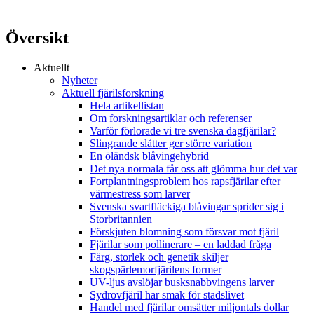
Översikt
Aktuellt
Nyheter
Aktuell fjärilsforskning
Hela artikellistan
Om forskningsartiklar och referenser
Varför förlorade vi tre svenska dagfjärilar?
Slingrande slåtter ger större variation
En öländsk blåvingehybrid
Det nya normala får oss att glömma hur det var
Fortplantningsproblem hos rapsfjärilar efter
värmestress som larver
Svenska svartfläckiga blåvingar sprider sig i
Storbritannien
Förskjuten blomning som försvar mot fjäril
Fjärilar som pollinerare – en laddad fråga
Färg, storlek och genetik skiljer
skogspärlemorfjärilens former
UV-ljus avslöjar busksnabbvingens larver
Sydrovfjäril har smak för stadslivet
Handel med fjärilar omsätter miljontals dollar